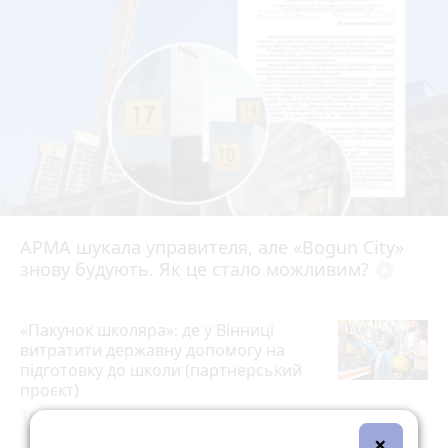
АРМА шукала управителя, але «Bogun City»
знову будують. Як це стало можливим?
play_circle_filled
«Пакунок школяра»: де у Вінниці
витратити державну допомогу на
підготовку до школи (партнерський
проєкт)
3 серпня 2026 р.
×