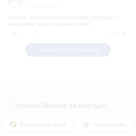
25 лютого 2022 р.
Наташа , моя племінниця працює у ресторані і
вчора вони також готували пайки.
reply
share
remove
add
0
Дивитись ще 10 відповідей
Новини Вінниці за сьогодні
Відключення світла
Героям Слава!