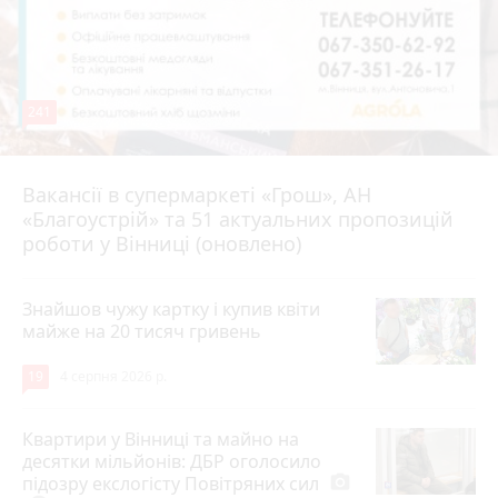
241
Вакансії в супермаркеті «Грош», АН
4 серпня 2026 р.
«Благоустрій» та 51 актуальних пропозицій
роботи у Вінниці (оновлено)
Знайшов чужу картку і купив квіти
майже на 20 тисяч гривень
19
4 серпня 2026 р.
Квартири у Вінниці та майно на
десятки мільйонів: ДБР оголосило
підозру екслогісту Повітряних сил
photo_camera