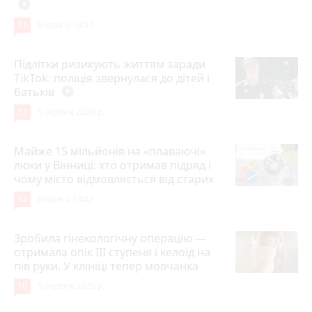
play_circle_filled
17
Вчора о 10:37
Підлітки ризикують життям заради
TikTok: поліція звернулася до дітей і
батьків
play_circle_filled
13
5 серпня 2026 р.
Майже 15 мільйонів на «плаваючі»
люки у Вінниці: хто отримав підряд і
чому місто відмовляється від старих
12
Вчора о 13:42
Зробила гінекологічну операцію —
отримала опік ІІІ ступеня і келоїд на
пів руки. У клініці тепер мовчанка
10
5 серпня 2026 р.