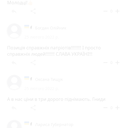
Молодці!👍🏻
reply
share
remove
add
0
Богдан Олійник
25 лютого 2022 р.
Позиція справжніх патріотів!!!!!!!!! І просто
справжніх людей!!!!!!!! СЛАВА УКРАЇНІ!!!
reply
share
remove
add
0
Оксана Тищук
25 лютого 2022 р.
А в нас ціни в три дорого піднімають. Гниди
reply
share
remove
add
0
Лариса Губернатор