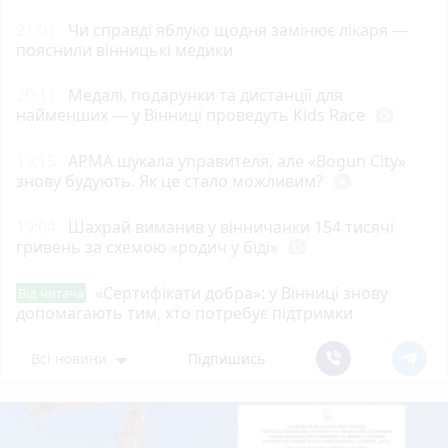
21:01
Чи справді яблуко щодня замінює лікаря —
пояснили вінницькі медики
20:11
Медалі, подарунки та дистанції для
найменших — у Вінниці проведуть Kids Race
photo_camera
19:15
АРМА шукала управителя, але «Bogun City»
знову будують. Як це стало можливим?
play_circle_filled
19:04
Шахрай виманив у вінничанки 154 тисячі
гривень за схемою «родич у біді»
photo_camera
«Сертифікати добра»: у Вінниці знову
Від читача
допомагають тим, хто потребує підтримки
Всі новини
Підпишись