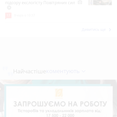
підозру екслогісту Повітряних сил
photo_camera
play_circle_filled
17
Вчора о 10:37
keyboard_arrow_right
Дивитись ще
коментують
Найчастіше