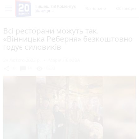
Пишеш ти! Коментує
Всі новини
Обговорен
Вінниця
Всі ресторани можуть так.
«Вінницька Реберня» безкоштовно
годує силовиків
24 лютого 2022 р.
Марія ЛЄХОВА
chat_bubble
share
visibility
10
14
10233