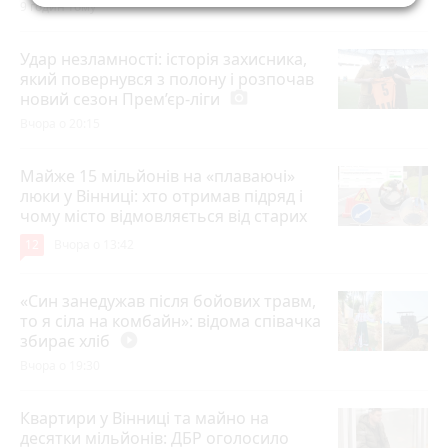
9 годин тому
Удар незламності: історія захисника,
який повернувся з полону і розпочав
новий сезон Прем’єр-ліги
photo_camera
Вчора о 20:15
Майже 15 мільйонів на «плаваючі»
люки у Вінниці: хто отримав підряд і
чому місто відмовляється від старих
12
Вчора о 13:42
«Син занедужав після бойових травм,
то я сіла на комбайн»: відома співачка
збирає хліб
play_circle_filled
Вчора о 19:30
Квартири у Вінниці та майно на
десятки мільйонів: ДБР оголосило