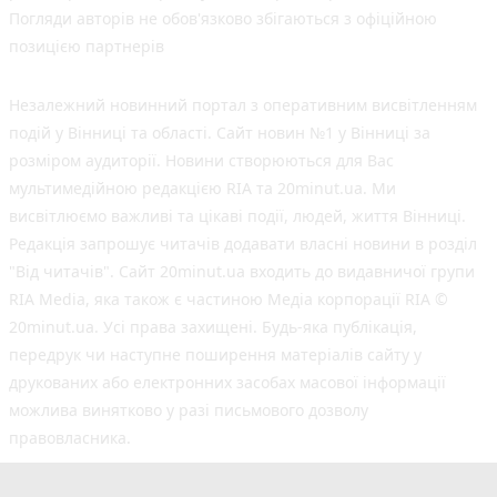
Погляди авторів не обов'язково збігаються з офіційною
позицією партнерів
Незалежний новинний портал з оперативним висвітленням
подій у Вінниці та області. Сайт новин №1 у Вінниці за
розміром аудиторії. Новини створюються для Вас
мультимедійною редакцією RIA та 20minut.ua. Ми
висвітлюємо важливі та цікаві події, людей, життя Вінниці.
Редакція запрошує читачів додавати власні новини в розділ
"Від читачів". Сайт 20minut.ua входить до видавничої групи
RIA Media, яка також є частиною Медіа корпорації RIA ©
20minut.ua. Усі права захищені. Будь-яка публiкацiя,
передрук чи наступне поширення матеріалів сайту у
друкованих або електронних засобах масової інформації
можлива винятково у разі письмового дозволу
правовласника.
©2017-2025 20minut.ua