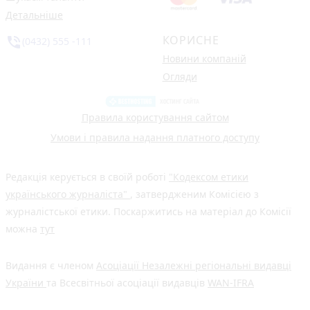
Детальніше
КОРИСНЕ
phone_in_talk
(0432) 555 -111
Новини компаній
Огляди
Правила користування сайтом
Умови і правила надання платного доступу
Редакція керується в своїй роботі
"Кодексом етики
українського журналіста"
, затвердженим Комісією з
журналістської етики. Поскаржитись на матеріал до Комісії
можна
тут
Видання є членом
Асоціації Незалежні регіональні видавці
України
та Всесвітньої асоціації видавців
WAN-IFRA