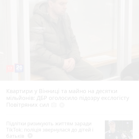
17
Квартири у Вінниці та майно на десятки
6 серпня 2026 р.
мільйонів: ДБР оголосило підозру екслогісту
Повітряних сил
photo_camera
play_circle_filled
Підлітки ризикують життям заради
TikTok: поліція звернулася до дітей і
батьків
play_circle_filled