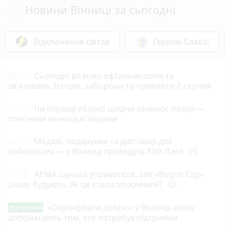
Новини Вінниці за сьогодні
Відключення світла
Героям Слава!
08:01
Сьогодні вітаємо офтальмологів та
зв'язкових. Історія, заборони та прикмети 8 серпня
21:01
Чи справді яблуко щодня замінює лікаря —
пояснили вінницькі медики
20:11
Медалі, подарунки та дистанції для
найменших — у Вінниці проведуть Kids Race
photo_camera
19:15
АРМА шукала управителя, але «Bogun City»
знову будують. Як це стало можливим?
play_circle_filled
«Сертифікати добра»: у Вінниці знову
Від читача
допомагають тим, хто потребує підтримки