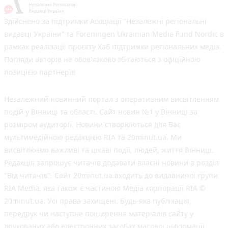
Здійснено за підтримки Асоціації “Незалежні регіональні
видавці України” та Foreningen Ukrainian Media Fund Nordic в
рамках реалізації проєкту Хаб підтримки регіональних медіа.
Погляди авторів не обов'язково збігаються з офіційною
позицією партнерів
Незалежний новинний портал з оперативним висвітленням
подій у Вінниці та області. Сайт новин №1 у Вінниці за
розміром аудиторії. Новини створюються для Вас
мультимедійною редакцією RIA та 20minut.ua. Ми
висвітлюємо важливі та цікаві події, людей, життя Вінниці.
Редакція запрошує читачів додавати власні новини в розділ
"Від читачів". Сайт 20minut.ua входить до видавничої групи
RIA Media, яка також є частиною Медіа корпорації RIA ©
20minut.ua. Усі права захищені. Будь-яка публiкацiя,
передрук чи наступне поширення матеріалів сайту у
друкованих або електронних засобах масової інформації