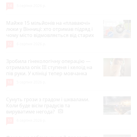
14
5 серпня 2026 р.
Майже 15 мільйонів на «плаваючі»
люки у Вінниці: хто отримав підряд і
чому місто відмовляється від старих
12
6 серпня 2026 р.
Зробила гінекологічну операцію —
отримала опік ІІІ ступеня і келоїд на
пів руки. У клініці тепер мовчанка
10
5 серпня 2026 р.
Сунуть грози з градом і шквалами.
Коли буде вісім градусів та
вируватиме негода?
photo_camera
10
6 серпня 2026 р.