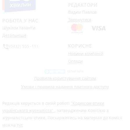
РЕДАКТОРИ
Вадим Павлов
Звернутися
РОБОТА У НАС
Шукаєм таланти
Детальніше
КОРИСНЕ
phone_in_talk
(0432) 555 -111
Новини компаній
Огляди
Правила користування сайтом
Умови і правила надання платного доступу
Редакція керується в своїй роботі
"Кодексом етики
українського журналіста"
, затвердженим Комісією з
журналістської етики. Поскаржитись на матеріал до Комісії
можна
тут