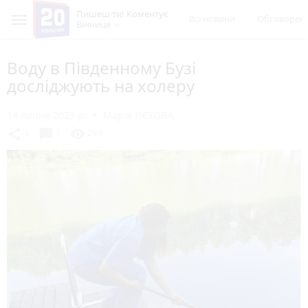
Пишеш ти! Коментує
Всі новини
Обговорен
Вінниця
Воду в Південному Бузі
досліджують на холеру
14 липня 2023 р.
Марія ЛЄХОВА
chat_bubble
share
visibility
3
1
299