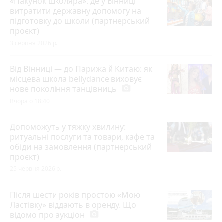
«Пакунок школяра»: де у Вінниці
витратити державну допомогу на
підготовку до школи (партнерський
проєкт)
3 серпня 2026 р.
Від Вінниці — до Парижа й Китаю: як
місцева школа bellydance виховує
нове покоління танцівниць
photo_camera
Вчора о 18:40
Допоможуть у тяжку хвилину:
ритуальні послуги та товари, кафе та
обіди на замовлення (партнерський
проєкт)
25 червня 2026 р.
Після шести років простою «Мою
Ластівку» віддають в оренду. Що
відомо про аукціон
photo_camera