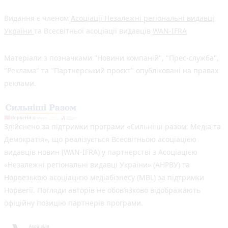
Видання є членом
Асоціації Незалежні регіональні видавці
України
та Всесвітньої асоціації видавців
WAN-IFRA
Матеріали з позначками "Новини компаній", "Прес-служба",
"Реклама" та "Партнерський проєкт" опубліковані на правах
реклами.
Здійснено за підтримки програми «Сильніші разом: Медіа та
Демократія», що реалізується Всесвітньою асоціацією
видавців новин (WAN-IFRA) у партнерстві з Асоціацією
«Незалежні регіональні видавці України» (АНРВУ) та
Норвезькою асоціацією медіабізнесу (MBL) за підтримки
Норвегії. Погляди авторів не обов’язково відображають
офіційну позицію партнерів програми.