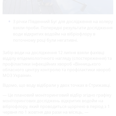
З річки Південний Буг для дослідження на холеру
взяли проби. Попередні результати дослідження
води відкритих водойм на вібріофлору в
поточному році були негативні.
Забір води на дослідження 12 липня взяли фахівці
відділу епідеміологічного нагляду (спостереження) та
профілактики інфекційних хвороб «Вінницького
обласного центру контролю та профілактики хвороб
МОЗ України».
Відомо, що воду відібрали у двох точках в Стрижавці.
— Це плановий моніторинговий відбір згідно графіку
моніторингових досліджень відкритих водойм на
вібріофлору, який проводиться щорічно в період з 1
червня по 1 жовтня два рази на місяць, —