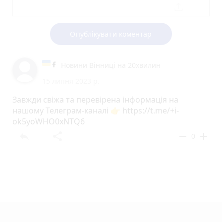
Опублікувати коментар
Новини Вінниці на 20хвилин
15 липня 2023 р.
Завжди свіжа та перевірена інформація на
нашому Телеграм-каналі 👉 https://t.me/+i-
ok5yoWHO0xNTQ6
reply
share
remove
add
0