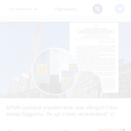
Всі новини
Підпишись
АРМА шукала управителя, але «Bogun City»
знову будують. Як це стало можливим?
play_circle_filled