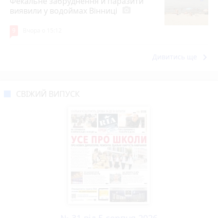
Фекальне забруднення й паразити
виявили у водоймах Вінниці
photo_camera
9
Вчора о 15:12
keyboard_arrow_right
Дивитись ще
СВІЖИЙ ВИПУСК
№ 31 від 5 серпня 2026