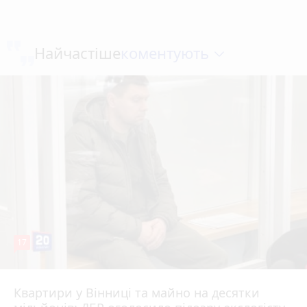
коментують
Найчастіше
17
Квартири у Вінниці та майно на десятки
6 серпня 2026 р.