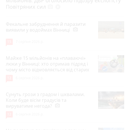
мільйонів: ДБР оголосило підозру екслогісту
Повітряних сил
photo_camera
play_circle_filled
Фекальне забруднення й паразити
виявили у водоймах Вінниці
photo_camera
15
7 серпня 2026 р.
Майже 15 мільйонів на «плаваючі»
люки у Вінниці: хто отримав підряд і
чому місто відмовляється від старих
12
6 серпня 2026 р.
Сунуть грози з градом і шквалами.
Коли буде вісім градусів та
вируватиме негода?
photo_camera
12
6 серпня 2026 р.