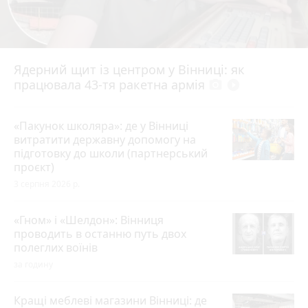
Ядерний щит із центром у Вінниці: як
працювала 43-тя ракетна армія
photo_camera
play_circle_filled
«Пакунок школяра»: де у Вінниці
витратити державну допомогу на
підготовку до школи (партнерський
проєкт)
3 серпня 2026 р.
«Гном» і «Шелдон»: Вінниця
проводить в останню путь двох
полеглих воїнів
за годину
Кращі меблеві магазини Вінниці: де