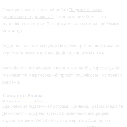
Редакція керується в своїй роботі
"Кодексом етики
українського журналіста"
, затвердженим Комісією з
журналістської етики. Поскаржитись на матеріал до Комісії
можна
тут
Видання є членом
Асоціації Незалежні регіональні видавці
України
та Всесвітньої асоціації видавців
WAN-IFRA
Матеріали з позначками "Новини компаній", "Прес-служба",
"Реклама" та "Партнерський проєкт" опубліковані на правах
реклами.
Здійснено за підтримки програми «Сильніші разом: Медіа та
Демократія», що реалізується Всесвітньою асоціацією
видавців новин (WAN-IFRA) у партнерстві з Асоціацією