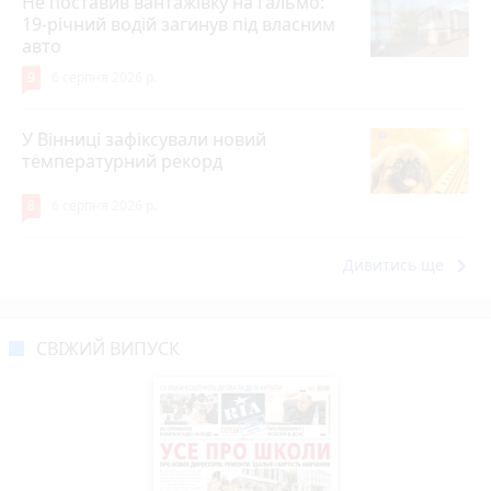
Не поставив вантажівку на гальмо:
19-річний водій загинув під власним
авто
9
6 серпня 2026 р.
У Вінниці зафіксували новий
температурний рекорд
8
6 серпня 2026 р.
keyboard_arrow_right
Дивитись ще
СВІЖИЙ ВИПУСК