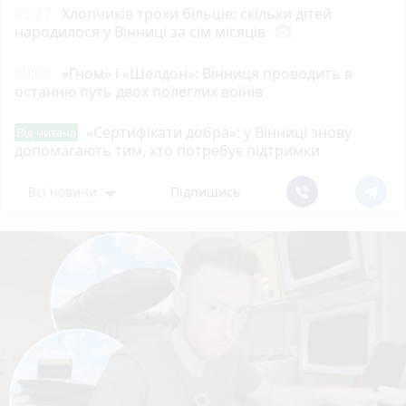
09:27
Хлопчиків трохи більше: скільки дітей
народилося у Вінниці за сім місяців
photo_camera
09:00
«Гном» і «Шелдон»: Вінниця проводить в
останню путь двох полеглих воїнів
«Сертифікати добра»: у Вінниці знову
Від читача
допомагають тим, хто потребує підтримки
Всі новини
Підпишись