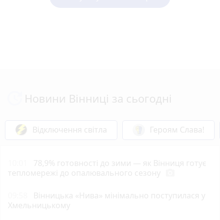
Новини Вінниці за сьогодні
Відключення світла
Героям Слава!
10:01
78,9% готовності до зими — як Вінниця готує
тепломережі до опалювального сезону
photo_camera
09:58
Вінницька «Нива» мінімально поступилася у
Хмельницькому