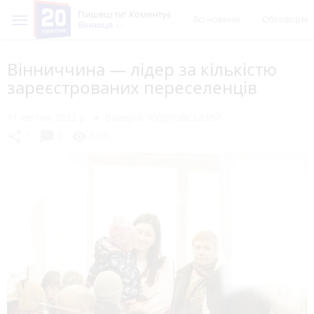
Пишеш ти! Коментує
Всі новини
Обговорен
Вінниця
Вінниччина — лідер за кількістю
зареєстрованих переселенців
11 квітня 2022 р.
Валерій ЧУДНОВСЬКИЙ
chat_bubble
share
visibility
1
0
1260