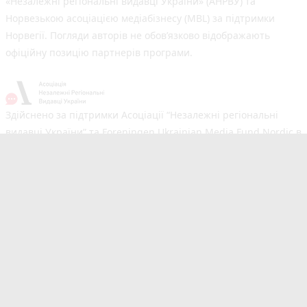
«Незалежні регіональні видавці України» (АНРВУ) та
Норвезькою асоціацією медіабізнесу (MBL) за підтримки
Норвегії. Погляди авторів не обов’язково відображають
офіційну позицію партнерів програми.
Здійснено за підтримки Асоціації “Незалежні регіональні
видавці України” та Foreningen Ukrainian Media Fund Nordic в
рамках реалізації проєкту Хаб підтримки регіональних медіа.
Погляди авторів не обов'язково збігаються з офіційною
позицією партнерів
Незалежний новинний портал з оперативним висвітленням
подій у Вінниці та області. Сайт новин №1 у Вінниці за
розміром аудиторії. Новини створюються для Вас
мультимедійною редакцією RIA та 20minut.ua. Ми
висвітлюємо важливі та цікаві події, людей, життя Вінниці.
Редакція запрошує читачів додавати власні новини в розділ