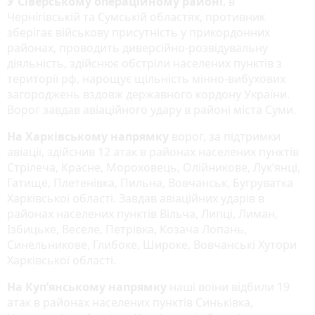
У Сіверському операційному районі
, в
Чернігівській та Сумській областях, противник
зберігає військову присутність у прикордонних
районах, проводить диверсійно-розвідувальну
діяльність, здійснює обстріли населених пунктів з
території рф, нарощує щільність мінно-вибухових
загороджень вздовж державного кордону України.
Ворог завдав авіаційного удару в районі міста Суми.
На Харківському напрямку
ворог, за підтримки
авіації, здійснив 12 атак в районах населених пунктів
Стрілеча, Красне, Мороховець, Олійникове, Лук’янці,
Гатище, Плетенівка, Пильна, Вовчанськ, Бугруватка
Харківської області. Завдав авіаційних ударів в
районах населених пунктів Вільча, Липці, Лиман,
Ізбицьке, Веселе, Петрівка, Козача Лопань,
Синельникове, Глибоке, Широке, Вовчанські Хутори
Харківської області.
На Куп’янському напрямку
наші воїни відбили 19
атак в районах населених пунктів Синьківка,