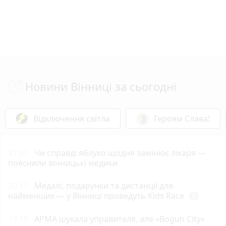
Новини Вінниці за сьогодні
Відключення світла
Героям Слава!
21:01
Чи справді яблуко щодня замінює лікаря —
пояснили вінницькі медики
20:11
Медалі, подарунки та дистанції для
найменших — у Вінниці проведуть Kids Race
photo_camera
19:15
АРМА шукала управителя, але «Bogun City»