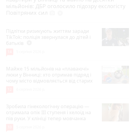
мільйонів: ДБР оголосило підозру екслогісту
Повітряних сил
photo_camera
play_circle_filled
Підлітки ризикують життям заради
TikTok: поліція звернулася до дітей і
батьків
play_circle_filled
14
5 серпня 2026 р.
Майже 15 мільйонів на «плаваючі»
люки у Вінниці: хто отримав підряд і
чому місто відмовляється від старих
12
6 серпня 2026 р.
Зробила гінекологічну операцію —
отримала опік ІІІ ступеня і келоїд на
пів руки. У клініці тепер мовчанка
10
5 серпня 2026 р.