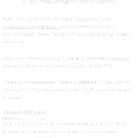
Умови і правила надання платного доступу
Редакція керується в своїй роботі
"Кодексом етики
українського журналіста"
, затвердженим Комісією з
журналістської етики. Поскаржитись на матеріал до Комісії
можна
тут
Видання є членом
Асоціації Незалежні регіональні видавці
України
та Всесвітньої асоціації видавців
WAN-IFRA
Матеріали з позначками "Новини компаній", "Прес-служба",
"Реклама" та "Партнерський проєкт" опубліковані на правах
реклами.
Здійснено за підтримки програми «Сильніші разом: Медіа та
Демократія», що реалізується Всесвітньою асоціацією