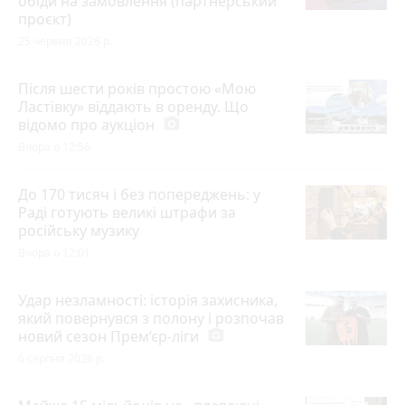
обіди на замовлення (партнерський
проєкт)
25 червня 2026 р.
Після шести років простою «Мою
Ластівку» віддають в оренду. Що
відомо про аукціон
photo_camera
Вчора о 12:56
До 170 тисяч і без попереджень: у
Раді готують великі штрафи за
російську музику
Вчора о 12:01
Удар незламності: історія захисника,
який повернувся з полону і розпочав
новий сезон Прем’єр-ліги
photo_camera
6 серпня 2026 р.