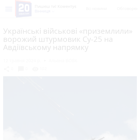
Пишеш ти! Коментує
Всі новини
Обговорен
Вінниця
Українські військові «приземлили»
ворожий штурмовик Су-25 на
Авдіївському напрямку
12 травня 2024 р.
Альона ВОВК
chat_bubble
share
visibility
0
0
102