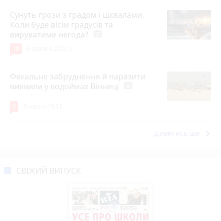
Сунуть грози з градом і шквалами.
Коли буде вісім градусів та
вируватиме негода?
photo_camera
10
6 серпня 2026 р.
Фекальне забруднення й паразити
виявили у водоймах Вінниці
photo_camera
9
Вчора о 15:12
keyboard_arrow_right
Дивитись ще
СВІЖИЙ ВИПУСК