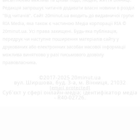
Редакція запрошує читачів додавати власні новини в розділ
"Від читачів". Сайт 20minut.ua входить до видавничої групи
RIA Media, яка також є частиною Медіа корпорації RIA ©
20minut.ua. Усі права захищені. Будь-яка публiкацiя,
передрук чи наступне поширення матеріалів сайту у
друкованих або електронних засобах масової інформації
можлива винятково у разі письмового дозволу
правовласника.
©2017-2025 20minut.ua
вул. Ширшова, буд. 3-а, м. Вінниця, 21032
[email protected]
Cуб'єкт у сфері онлайн-медіа; ідентифікатор медіа
- R40-02726.