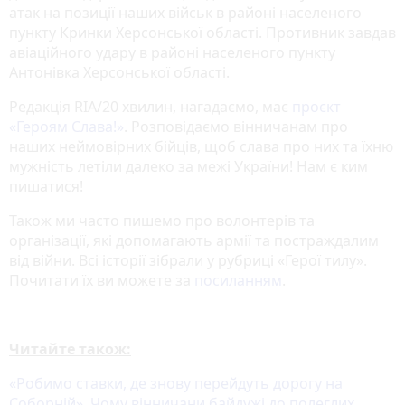
атак на позиції наших військ в районі населеного
пункту Кринки Херсонської області. Противник завдав
авіаційного удару в районі населеного пункту
Антонівка Херсонської області.
Редакція RIA/20 хвилин, нагадаємо, має
проєкт
«‎Героям Слава!»
‎. Розповідаємо вінничанам про
наших неймовірних бійців, щоб слава про них та їхню
мужність летіли далеко за межі України! Нам є ким
пишатися!
Також ми часто пишемо про волонтерів та
організації, які допомагають армії та постраждалим
від війни. Всі історії зібрали у рубриці «Герої тилу».
Почитати їх ви можете за
посиланням
.
Читайте також:
«Робимо ставки, де знову перейдуть дорогу на
Соборній». Чому вінничани байдужі до полеглих