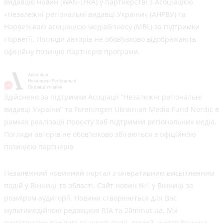
видавців новин (WAN-IFRA) у партнерстві з Асоціацією
«Незалежні регіональні видавці України» (АНРВУ) та
Норвезькою асоціацією медіабізнесу (MBL) за підтримки
Норвегії. Погляди авторів не обов’язково відображають
офіційну позицію партнерів програми.
Здійснено за підтримки Асоціації “Незалежні регіональні
видавці України” та Foreningen Ukrainian Media Fund Nordic в
рамках реалізації проєкту Хаб підтримки регіональних медіа.
Погляди авторів не обов'язково збігаються з офіційною
позицією партнерів
Незалежний новинний портал з оперативним висвітленням
подій у Вінниці та області. Сайт новин №1 у Вінниці за
розміром аудиторії. Новини створюються для Вас
мультимедійною редакцією RIA та 20minut.ua. Ми
висвітлюємо важливі та цікаві події, людей, життя Вінниці.