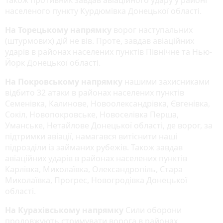
населеного пункту Курдюмівка Донецької області.
На Торецькому напрямку
ворог наступальних
(штурмових) дій не вів. Проте, завдав авіаційних
ударів в районах населених пунктів Північне та Нью-
Йорк Донецької області.
На Покровському напрямку
нашими захисниками
відбито 32 атаки в районах населених пунктів
Семенівка, Калинове, Новоолександрівка, Євгенівка,
Сокіл, Новопокровське, Новоселівка Перша,
Уманське, Нетайлове Донецької області, де ворог, за
підтримки авіації, намагався витіснити наші
підрозділи із займаних рубежів. Також завдав
авіаційних ударів в районах населених пунктів
Карлівка, Миколаївка, Олександропіль, Стара
Миколаївка, Прогрес, Новогродівка Донецької
області.
На Курахівському напрямку
Сили оборони
продовжують стримувати ворога в районах