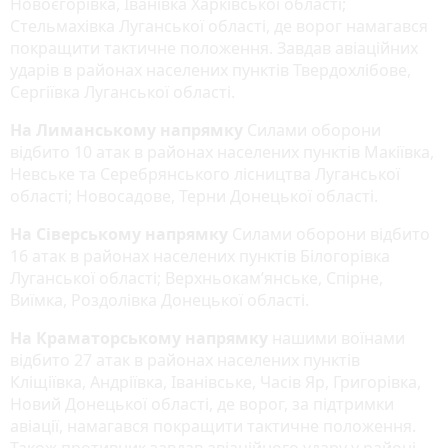
Новоєгорівка, Іванівка Харківської області;
Стельмахівка Луганської області, де ворог намагався
покращити тактичне положення. Завдав авіаційних
ударів в районах населених пунктів Твердохлібове,
Сергіївка Луганської області.
На Лиманському напрямку
Силами оборони
відбито 10 атак в районах населених пунктів Макіївка,
Невське та Серебрянського лісництва Луганської
області; Новосадове, Терни Донецької області.
На Сіверському напрямку
Силами оборони відбито
16 атак в районах населених пунктів Білогорівка
Луганської області; Верхньокам’янське, Спірне,
Виїмка, Роздолівка Донецької області.
На Краматорському напрямку
нашими воїнами
відбито 27 атак в районах населених пунктів
Кліщіївка, Андріївка, Іванівське, Часів Яр, Григорівка,
Новий Донецької області, де ворог, за підтримки
авіації, намагався покращити тактичне положення.
Також противник завдав авіаційного удару у районі