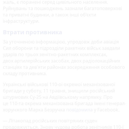
жаль, є поранені серед цивільного населення.
Руйнувань та пошкоджень зазнали багатоповерхові
та приватні будинки, а також інші об’єкти
інфраструктури.
Втрати противника
За уточненою інформацією, упродовж доби авіація
Сил оборони та підрозділи ракетних військ завдали
ударів по трьох зенітно-ракетних комплексах,
двох артилерійських засобах, двох радіолокаційних
станціях та дев'яти районах зосередження особового
складу противника.
Українські військові 110-ої окремої механізованої
бригади у суботу, 11 травня, знищили російський
штурмовик Су-25 на Авдіївському напрямку. Про
це 110-та окрема механізована бригада імені генерал-
хорунжого Марка Безручка
повідомила
у Facebook.
— Літакопад російських повітряних суден
продовжується. Знову чудова робота зенітників 110-ї