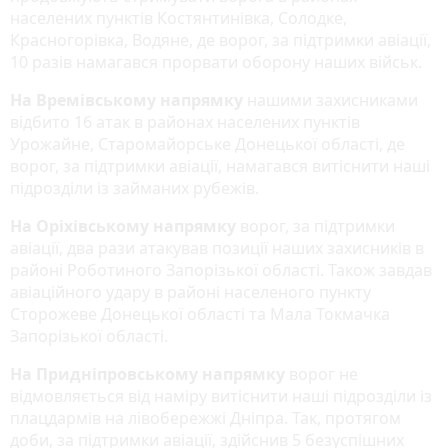
населених пунктів Костянтинівка, Солодке,
Красногорівка, Водяне, де ворог, за підтримки авіації,
10 разів намагався прорвати оборону наших військ.
На Времівському напрямку
нашими захисниками
відбито 16 атак в районах населених пунктів
Урожайне, Старомайорське Донецької області, де
ворог, за підтримки авіації, намагався витіснити наші
підрозділи із займаних рубежів.
На Оріхівському напрямку
ворог, за підтримки
авіації, два рази атакував позиції наших захисників в
районі Роботиного Запорізької області. Також завдав
авіаційного удару в районі населеного пункту
Сторожеве Донецької області та Мала Токмачка
Запорізької області.
На Придніпровському напрямку
ворог не
відмовляється від наміру витіснити наші підрозділи із
плацдармів на лівобережжі Дніпра. Так, протягом
доби, за підтримки авіації, здійснив 5 безуспішних