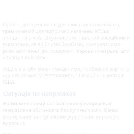
Су-25 — дозвуковий штурмовик радянських часів,
призначений для підтримки наземних військ і
знищення цілей. Штурмовик оснащений авіаційними
гарматами, авіаційними бомбами, некерованими
ракетами «повітря-поверхня» і керованими ракетами
«повітря-повітря».
Згідно з опублікованими даними, приблизна вартість
одного літака Су-25 становить 11 мільйонів доларів
США.
Ситуація по напрямках
На Волинському та Поліському напрямках
оперативна обстановка без суттєвих змін. Ознак
формування наступальних угруповань ворога не
виявлено.