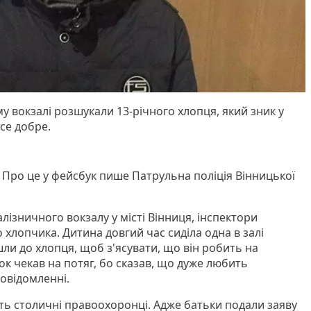
у вокзалі розшукали 13-річного хлопця, який зник у
усе добре.
 Про це у фейсбук пише Патрульна поліція Вінницької
ізничного вокзалу у місті Вінниця, інспектори
о хлопчика. Дитина довгий час сиділа одна в залі
шли до хлопця, щоб з'ясувати, що він робить на
ток чекав на потяг, бо сказав, що дуже любить
повідомленні.
ть столичні правоохоронці. Адже батьки подали заяву