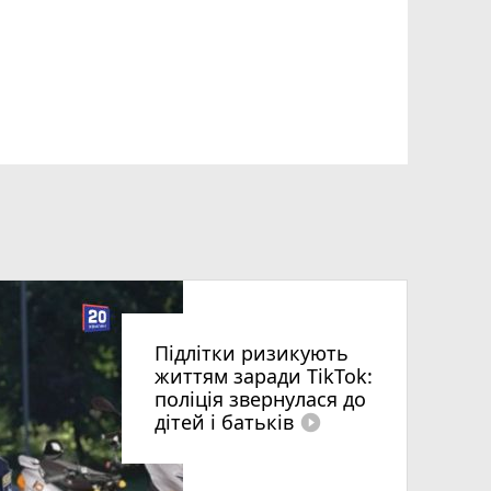
Підлітки ризикують
життям заради TikTok:
поліція звернулася до
дітей і батьків
play_circle_filled