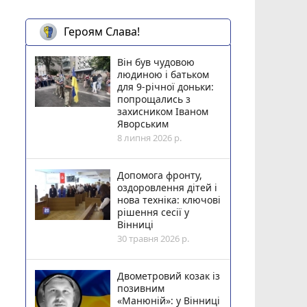
Героям Слава!
Він був чудовою
людиною і батьком
для 9-річної доньки:
попрощались з
захисником Іваном
Яворським
8 липня 2026 р.
Допомога фронту,
оздоровлення дітей і
нова техніка: ключові
рішення сесії у
Вінниці
30 травня 2026 р.
Двометровий козак із
позивним
«Манюній»: у Вінниці