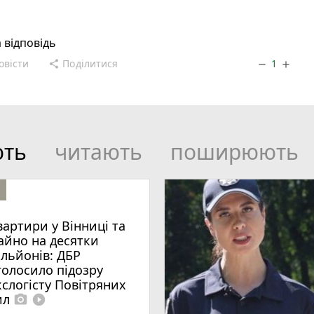
а відповідь
овісти
Поділитися
1
share
remove
add
ють
читають
поширюють
вартири у Вінниці та
айно на десятки
ільйонів: ДБР
голосило підозру
кслогісту Повітряних
ил
photo_camera
play_circle_filled