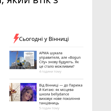
Сьогодні у Вінниці
АРМА шукала
управителя, але «Bogun
City» знову будують. Як
це стало можливим?
4 години тому
Від Вінниці — до Парижа
й Китаю: як місцева
школа bellydance
виховує нове покоління
танцівниць
5 годин тому