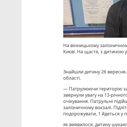
На вінницькому залізничном
Києві. На щастя, з дитиною 
Знайшли дитину 26 вересня.
області.
— Патрулюючи територію зал
звернули увагу на 13-річног
очікування. Патрульні підій
залізничному вокзалі. Підлі
подорожувати, 1 йдеться у 
як виявилося, дитину шукаю