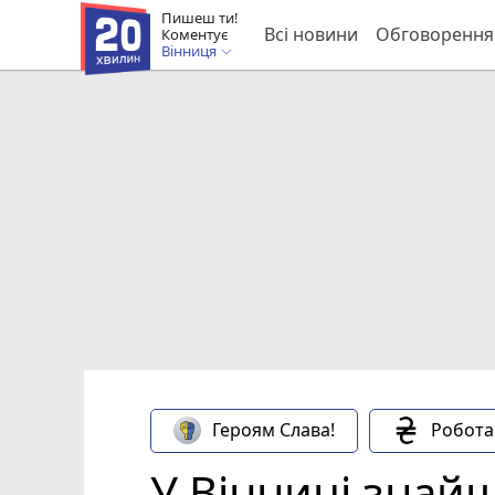
Пишеш ти!
Всі новини
Обговорення
Коментує
Вінниця
Героям Слава!
Робота
У Вінниці знайш