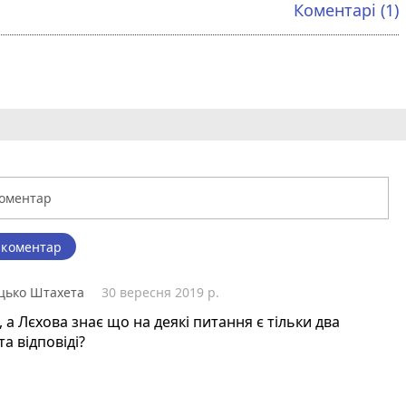
Коментарі (1)
 коментар
цько Штахета
30 вересня 2019 р.
, а Лєхова знає що на деякі питання є тільки два
та відповіді?