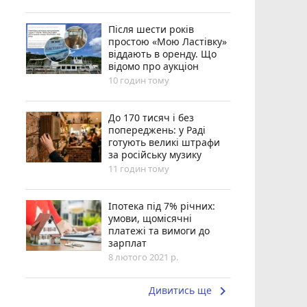
Після шести років
простою «Мою Ластівку»
віддають в оренду. Що
відомо про аукціон
10 годин тому
До 170 тисяч і без
попереджень: у Раді
готують великі штрафи
за російську музику
11 годин тому
Іпотека під 7% річних:
умови, щомісячні
платежі та вимоги до
зарплат
8 лютого 2021 р.
keyboard_arrow_right
Дивитись ще