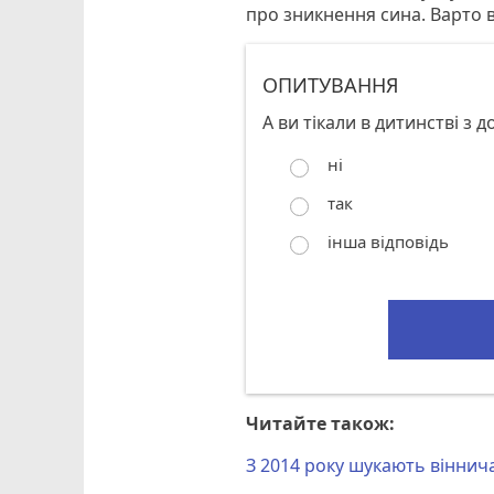
про зникнення сина. Варто в
ОПИТУВАННЯ
А ви тікали в дитинстві з д
ні
так
інша відповідь
Читайте також:
З 2014 року шукають віннич