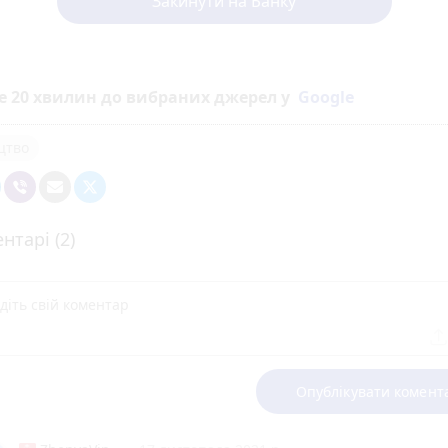
Закинути на Банку
е 20 хвилин до вибраних джерел у
Google
цтво
нтарі (2)
Опублікувати комент