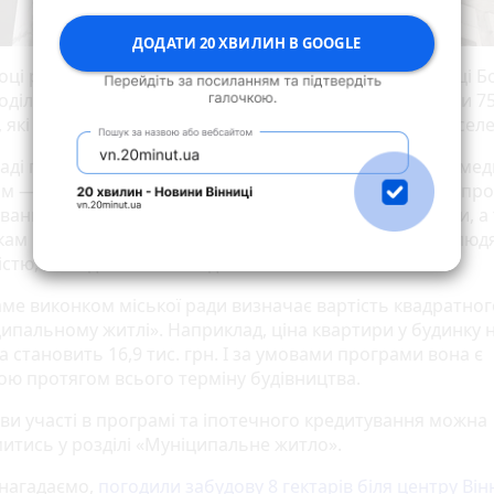
ДОДАТИ 20 ХВИЛИН В GOOGLE
оці розпочалось будівництво нового об'єкта на вулиці Б
оділлі. Тут за міською програмою вінничани отримали 75 
 які розподілялись по квотах для різних категорій насел
раді повідомляють, що найбільша квота була віддана мед
ам — це тридцять три квартири. Решта квартир після пр
вання дісталась іншим працівникам бюджетної сфери, а
кам комунальних підприємств, учасникам АТО/ООС, люд
істю, молодим та багатодітним сім’ям.
аме виконком міської ради визначає вартість квадратно
ципальному житлі». Наприклад, ціна квартири у будинку 
 становить 16,9 тис. грн. І за умовами програми вона є
ою протягом всього терміну будівництва.
ви участі в програмі та іпотечного кредитування можна
итись у розділі «Муніципальне житло».
 нагадаємо,
погодили забудову 8 гектарів біля центру Він