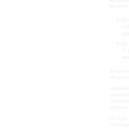
З будівн
році здали
Він
поб
по
Це 
12 
ква
Виконко
місця б
«Визнач
нежитло
житлово
йдеться
Це буде
пільгов