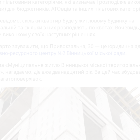
 пільговими категоріями, які визначає і розподіляє вик
и) для бюджетників, АТОвців та інших пільгових категорі
невідомо, скільки квартир буде у житловому будинку на
льній та скільки з них розподілять по квотах. Вочевидь,
и виконком у своїх наступних рішеннях.
варто зауважити, що Привокзальна, 30 — це юридична а
вно-ресурсного центру №2 Вінницької міської ради
.
а «Муніципальне житло Вінницької міської територіаль
, нагадаємо, діє вже дванадцятий рік. За цей час збудов
багатоповерхівок.