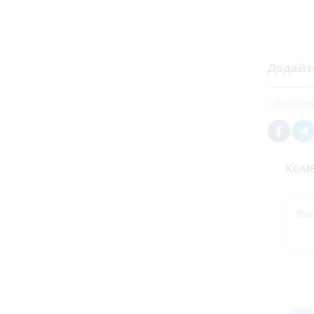
Додайт
будівни
Коме