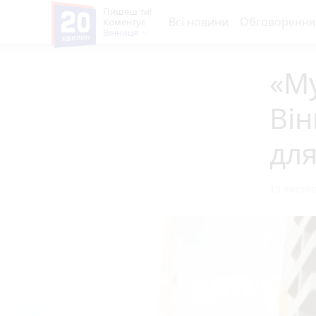
Пишеш ти!
Всі новини
Обговорення
Коментує
Вінниця
«М
Він
для
15 листоп