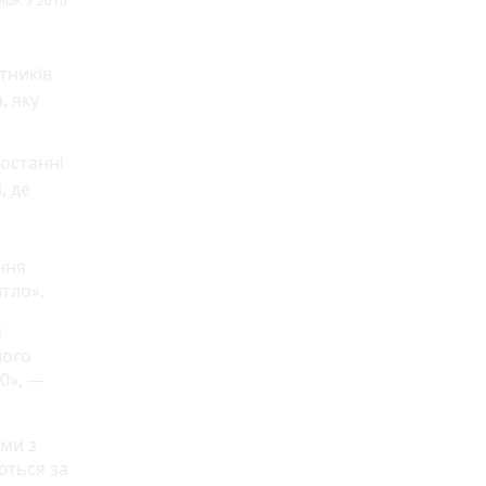
о». У 2010
тників
, яку
 останні
, де
ння
тло».
я
ного
0», —
ами з
ються за