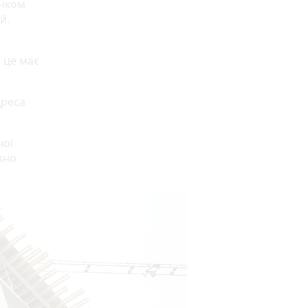
онком
й.
 це має
дреса
ної
ано