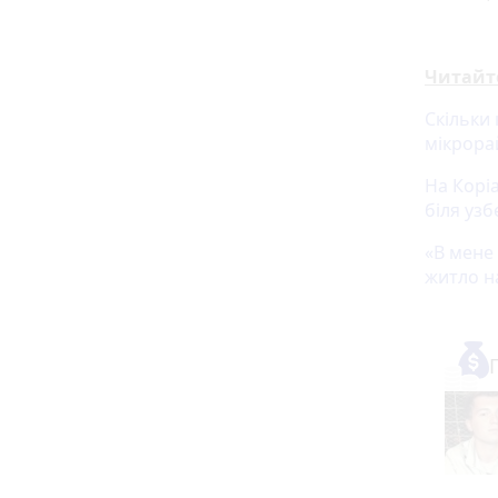
Читайт
Скільки
мікрор
На Корі
біля уз
«В мене
житло н