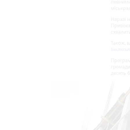
певними
міськрад
Наразі 
Привокза
схвалит
Також, 
Інклюзи
Програм
громади»
десять 