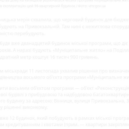
ицтва дому на Келецькій розпочалася міська програма «Муніципальне житл
 в експлуатацію цей 98-квартирний будинок / Фото: vmr.gov.ua
ницька мерія схвалила, що черговий будинок для бюдже
удують на Привокзальній. Там нині є нежитлова споруда
вністю перебудують.
буде вже дванадцятий будинок міської програми, що діє
років. А наразі будують «Муніципальне житло» на Поділлі
дратний метр коштує 16 тисяч 900 гривень.
м міськради 11 листопада ухвалив рішення про визначе
удівництва восьмого об’єкта програми «Муніципальне жи
ити восьмим об’єктом програми — об’єкт «Реконструкці
вої будівлі з прибудовою та надбудовою багатоквартир
го будинку за адресою: Вінниця, вулиця Привокзальна, 3
 у рішенні виконкому.
 вже 12 будинок, який побудують в рамках міської прогр
им кредитуванням і квотами (прим. — квартири закріпля