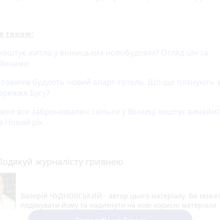
е також:
 коштує житло у вінницьких новобудовах? Огляд цін за
айонами
атовичів будують новий апарт-готель. Що ще планують 
бережжя Бугу?
 вже все забронювали»: скільки у Вінниці коштує винайм
а Новий рік
Подякуй журналісту гривнею
Валерій ЧУДНОВСЬКИЙ - автор цього матеріалу. Ви може
подякувати йому та надихнути на нові корисні матеріали