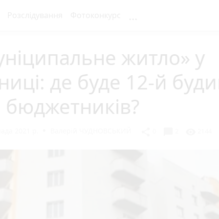
...
Розслідування
Фотоконкурс
уніципальне житло» у
ниці: де буде 12-й буд
 бюджетників?
ада 2021 р.
Валерій ЧУДНОВСЬКИЙ
chat_bubble
share
visibility
0
2
2144