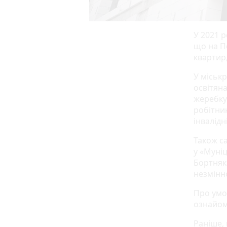
У 2021 р
що на П
квартир,
У міськ
освітян
жеребку
робітни
інвалідн
Також с
у «Муні
Бортняка
незмінн
Про умо
ознайом
Раніше,