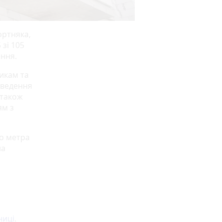
ортняка,
зі 105
ення.
икам та
оведення
 також
ям з
го метра
на
ниці
.