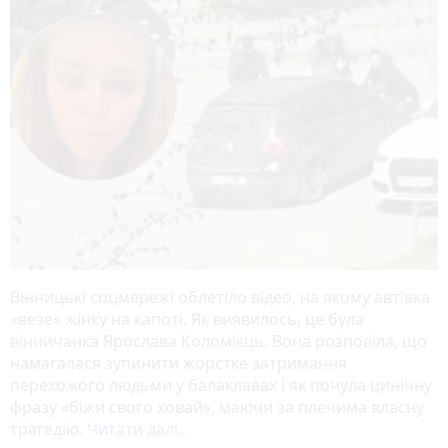
Вінницькі соцмережі облетіло відео, на якому автівка
«везе» жінку на капоті. Як виявилось, це була
вінничанка Ярослава Коломієць. Вона розповіла, що
намагалася зупинити жорстке затримання
перехожого людьми у балаклавах і як почула цинічну
фразу «біжи свого ховай», маючи за плечима власну
трагедію.
Читати далі..