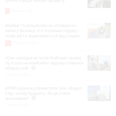
річного водія взяли під варту
7
Вчора о 13:01
Майже 15 мільйонів на «плаваючі»
люки у Вінниці: хто отримав підряд і
чому місто відмовляється від старих
12
6 серпня 2026 р.
«Син занедужав після бойових травм,
то я сіла на комбайн»: відома співачка
збирає хліб
play_circle_filled
6 серпня 2026 р.
АРМА шукала управителя, але «Bogun
City» знову будують. Як це стало
можливим?
play_circle_filled
7 серпня 2026 р.