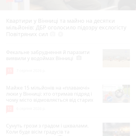
Квартири у Вінниці та майно на десятки
6 серпня 2026 р.
мільйонів: ДБР оголосило підозру екслогісту
Повітряних сил
photo_camera
play_circle_filled
Фекальне забруднення й паразити
виявили у водоймах Вінниці
photo_camera
15
7 серпня 2026 р.
Майже 15 мільйонів на «плаваючі»
люки у Вінниці: хто отримав підряд і
чому місто відмовляється від старих
12
6 серпня 2026 р.
Сунуть грози з градом і шквалами.
Коли буде вісім градусів та