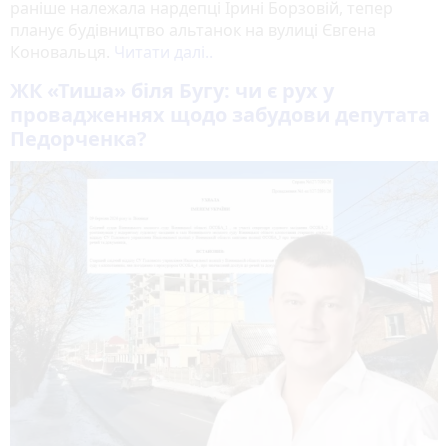
раніше належала нардепці Ірині Борзовій, тепер
планує будівництво альтанок на вулиці Євгена
Коновальця.
Читати далі..
ЖК «Тиша» біля Бугу: чи є рух у
провадженнях щодо забудови депутата
Педорченка?