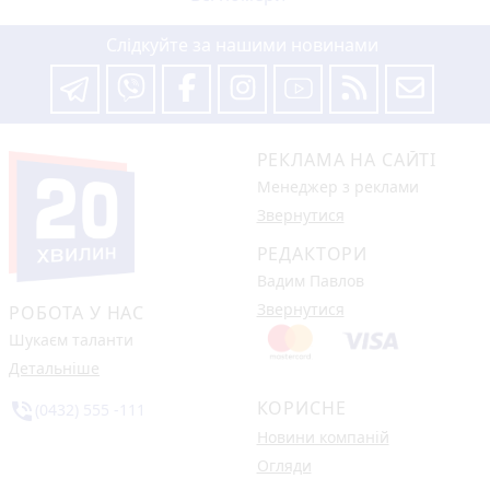
Слідкуйте за нашими новинами
РЕКЛАМА НА САЙТІ
Менеджер з реклами
Звернутися
РЕДАКТОРИ
Вадим Павлов
Звернутися
РОБОТА У НАС
Шукаєм таланти
Детальніше
КОРИСНЕ
phone_in_talk
(0432) 555 -111
Новини компаній
Огляди