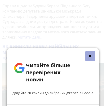
Справи щодо забудови берега Південного Бугу
компанією депутата Вінницької міськради
Олександра Педорченка зрушили з мертвої точки.
Суд надав слідчим доступ до стратегічних документів
у двох кримінальних провадженнях, що стосуються
зловживання владою та можливого самозахоплення
ділянки.
Читати далі..
Як виникли назви найбільших
мікрорайонів Вінниці. І що цікавого є в
×
цих місцинах
Читайте більше
перевірених
новин
Додайте 20 хвилин до вибраних джерел в Google