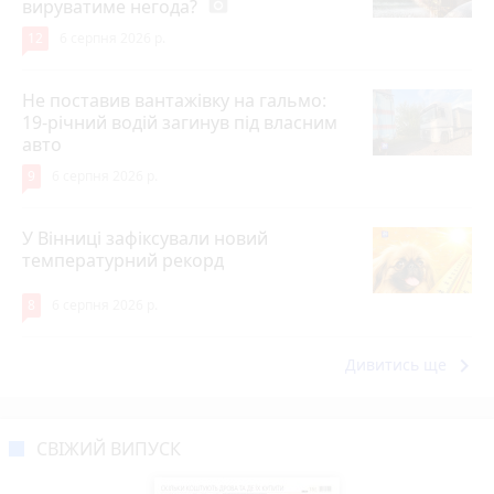
вируватиме негода?
photo_camera
12
6 серпня 2026 р.
Не поставив вантажівку на гальмо:
19-річний водій загинув під власним
авто
9
6 серпня 2026 р.
У Вінниці зафіксували новий
температурний рекорд
8
6 серпня 2026 р.
keyboard_arrow_right
Дивитись ще
СВІЖИЙ ВИПУСК