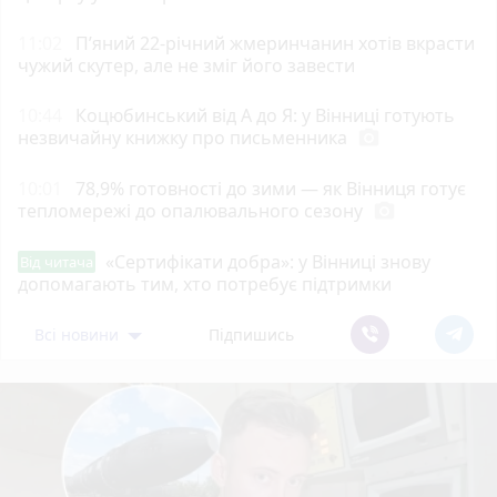
11:02
П’яний 22-річний жмеринчанин хотів вкрасти
чужий скутер, але не зміг його завести
10:44
Коцюбинський від А до Я: у Вінниці готують
незвичайну книжку про письменника
photo_camera
10:01
78,9% готовності до зими — як Вінниця готує
тепломережі до опалювального сезону
photo_camera
«Сертифікати добра»: у Вінниці знову
Від читача
допомагають тим, хто потребує підтримки
Всі новини
Підпишись