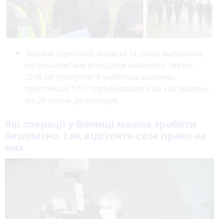
Зібрали ґрунтовні, корисні та цікаві матеріали,
які ми написали впродовж минулого тижня.
Щоб не пропустити найбільш важливе,
прогляньте ТОП опублікованого на «20 хвилин»
від 20 квітня до сьогодні.
Які операції у Вінниці можна зробити
безплатно. І як відстояти своє право на
них