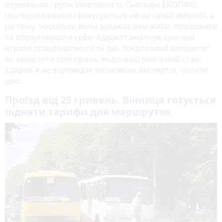
отримання групи інвалідності. Сьогодні ЕКОПФО
(експертні комісії) фокусуються не на самій хворобі, а
на тому, наскільки вона заважає вам жити, працювати
та обслуговувати себе. Адвокат аналізує критерії
втрати працездатності та дає покроковий алгоритм:
як захистити свої права, якщо ваш реальний стан
здоров'я не відповідає висновкам експертів.
Читати
далі..
Проїзд від 25 гривень. Вінниця готується
підняти тарифи для маршруток