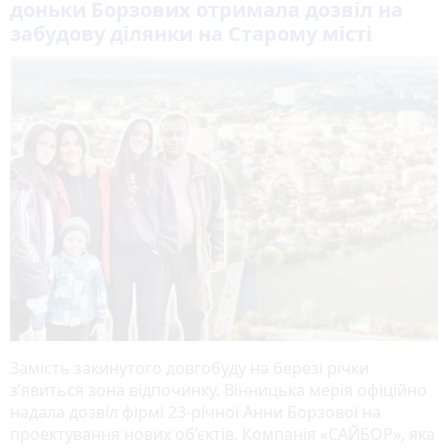
доньки Борзових отримала дозвіл на
забудову ділянки на Старому місті
Замість закинутого довгобуду на березі річки
з’явиться зона відпочинку. Вінницька мерія офіційно
надала дозвіл фірмі 23-річної Анни Борзової на
проектування нових об’єктів. Компанія «САЙБОР», яка