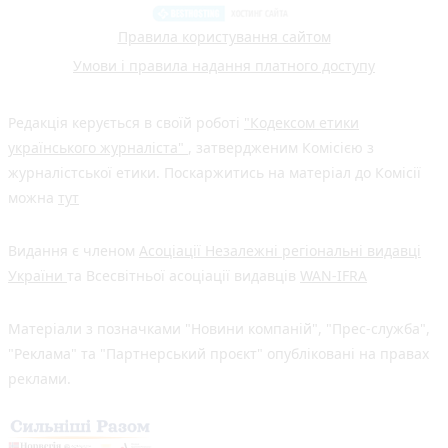
Правила користування сайтом
Умови і правила надання платного доступу
Редакція керується в своїй роботі
"Кодексом етики
українського журналіста"
, затвердженим Комісією з
журналістської етики. Поскаржитись на матеріал до Комісії
можна
тут
Видання є членом
Асоціації Незалежні регіональні видавці
України
та Всесвітньої асоціації видавців
WAN-IFRA
Матеріали з позначками "Новини компаній", "Прес-служба",
"Реклама" та "Партнерський проєкт" опубліковані на правах
реклами.