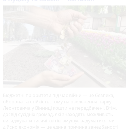
Бюджетні пріоритети під час війни — це безпека,
оборона та стійкість, тому на озеленення парку
Леонтовича у Вінниці кошти не передбачені. Втім,
досвід сусідніх громад, які знаходять можливість
висаджувати тисячі квітів, змушує задуматися: чи
дійсно економія — це єдина причина занедбаності