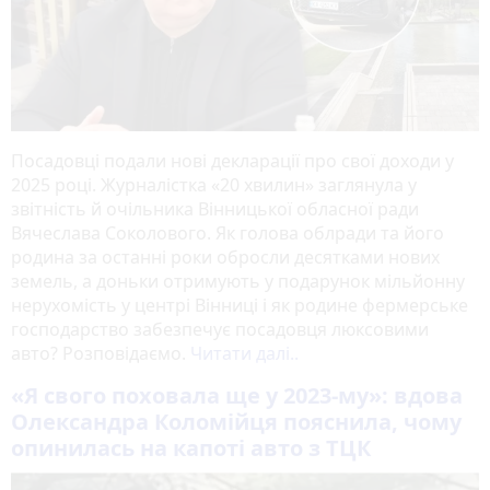
Посадовці подали нові декларації про свої доходи у
2025 році. Журналістка «20 хвилин» заглянула у
звітність й очільника Вінницької обласної ради
Вячеслава Соколового. Як голова облради та його
родина за останні роки обросли десятками нових
земель, а доньки отримують у подарунок мільйонну
нерухомість у центрі Вінниці і як родине фермерське
господарство забезпечує посадовця люксовими
авто? Розповідаємо.
Читати далі..
«Я свого поховала ще у 2023-му»: вдова
Олександра Коломійця пояснила, чому
опинилась на капоті авто з ТЦК