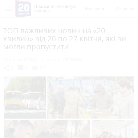
Пишеш ти! Коментує
Всі новини
Обговорен
Вінниця
ТОП важливих новин на «20
хвилин» від 20 по 27 квітня, які ви
могли пропустити
26 квітня 2026 р.
Альона ЧЕРНІЮК
chat_bubble
share
visibility
0
0
322