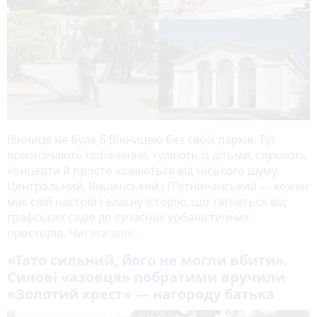
Вінниця не була б Вінницею без своїх парків. Тут
призначають побачення, гуляють із дітьми, слухають
концерти й просто ховаються від міського шуму.
Центральний, Вишенський і П’ятничанський — кожен
має свій настрій і власну історію, що тягнеться від
графських садів до сучасних урбаністичних
просторів.
Читати далі..
«Тато сильний, його не могли вбити».
Синові «азовця» побратими вручили
«Золотий хрест» — нагороду батька