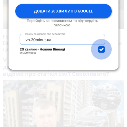
ДОДАТИ 20 ХВИЛИН В GOOGLE
Розповідаємо про десять найбільших мікрорайонів
Вінниці, пояснюємо, чому вони так називаються і що
цікавого є в кожному з них.
Читати далі..
У доньки елітне житло в Києві та
дарована комерція у Вінниці… Що
відомо про статки сім’ї Соколового?