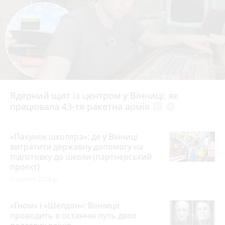
Ядерний щит із центром у Вінниці: як
працювала 43-тя ракетна армія
photo_camera
play_circle_filled
«Пакунок школяра»: де у Вінниці
витратити державну допомогу на
підготовку до школи (партнерський
проєкт)
3 серпня 2026 р.
«Гном» і «Шелдон»: Вінниця
проводить в останню путь двох