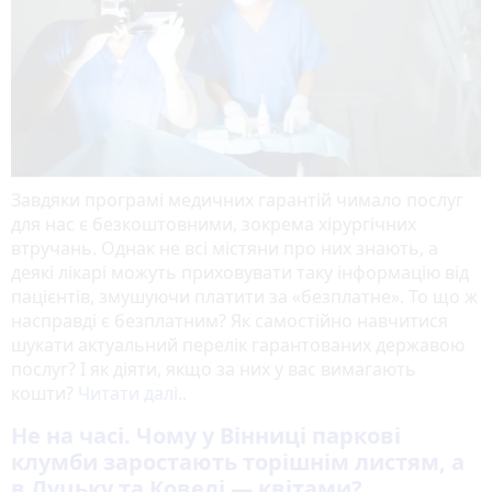
Завдяки програмі медичних гарантій чимало послуг
для нас є безкоштовними, зокрема хірургічних
втручань. Однак не всі містяни про них знають, а
деякі лікарі можуть приховувати таку інформацію від
пацієнтів, змушуючи платити за «безплатне». То що ж
насправді є безплатним? Як самостійно навчитися
шукати актуальний перелік гарантованих державою
послуг? І як діяти, якщо за них у вас вимагають
кошти?
Читати далі..
Не на часі. Чому у Вінниці паркові
клумби заростають торішнім листям, а
в Луцьку та Ковелі — квітами?