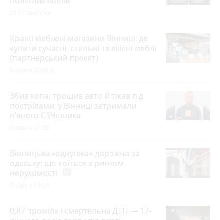
полеглих воїнів
за 33 хвилини
Кращі меблеві магазини Вінниці: де
купити сучасні, стильні та якісні меблі
(партнерський проєкт)
8 липня 2026 р.
Збив копа, трощив авто й тікав під
пострілами: у Вінниці затримали
п’яного СЗЧшника
Вчора о 21:58
Вінницька «однушка» дорожча за
одеську: що коїться з ринком
нерухомості
photo_camera
Вчора о 14:24
0,87 проміле і смертельна ДТП — 17-