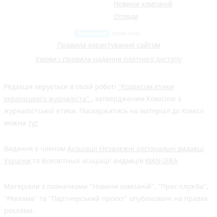
Новини компаній
Огляди
Правила користування сайтом
Умови і правила надання платного доступу
Редакція керується в своїй роботі
"Кодексом етики
українського журналіста"
, затвердженим Комісією з
журналістської етики. Поскаржитись на матеріал до Комісії
можна
тут
Видання є членом
Асоціації Незалежні регіональні видавці
України
та Всесвітньої асоціації видавців
WAN-IFRA
Матеріали з позначками "Новини компаній", "Прес-служба",
"Реклама" та "Партнерський проєкт" опубліковані на правах
реклами.