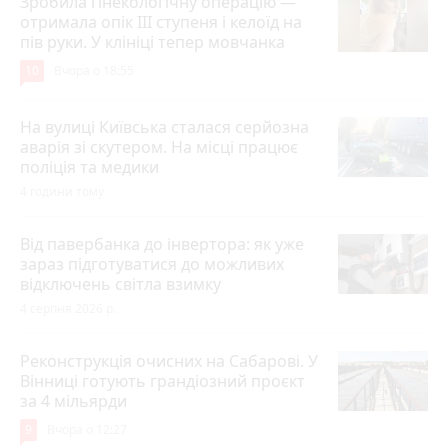
Зробила гінекологічну операцію —
отримала опік ІІІ ступеня і келоїд на
пів руки. У клініці тепер мовчанка
10
Вчора о 18:55
На вулиці Київська сталася серйозна
аварія зі скутером. На місці працює
поліція та медики
4 години тому
Від павербанка до інвертора: як уже
зараз підготуватися до можливих
відключень світла взимку
4 серпня 2026 р.
Реконструкція очисних на Сабарові. У
Вінниці готують грандіозний проєкт
за 4 мільярди
9
Вчора о 12:27