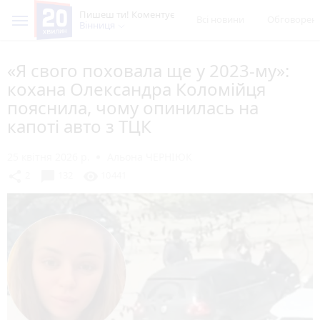
Пишеш ти! Коментує
Всі новини
Обговорен
Вінниця
«Я свого поховала ще у 2023-му»:
кохана Олександра Коломійця
пояснила, чому опинилась на
капоті авто з ТЦК
25 квітня 2026 р.
Альона ЧЕРНІЮК
chat_bubble
share
visibility
2
132
10441