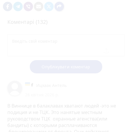
Коментарі (132)
Опублікувати коментар
Ицхаак Антель
28 квітня 2026 р.
В Виннице в балаклавах хватают людей -это не
подиция и не ТЦК. Это нанятые местным
руководством ТЦК охранные агенства(или
бандиты) с которыми расплачиваются
бронированием от фронта. Они действуют