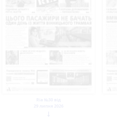
Ria №30 від
29 липня 2026
