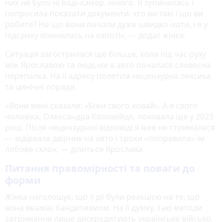
них не було ні боді-камер, нічого. Я зупинилась і
попросила показати документи: хто ви такі і що ви
робите? На що вони почали дуже швидко їхати, і я у
підсумку опинилась на капоті», — додає жінка.
Ситуація загострилася ще більше, коли під час руху
між Ярославою та людьми в авто почалася словесна
перепалка. На її адресу полетіла нецензурна лексика
та цинічні поради.
«Вони мені сказали: «Біжи свого ховай». А я свого
чоловіка, Олександра Коломійця, поховала ще у 2023
році. Після нецензурної відповіді я вже не стрималася
— відірвала двірник на авто і трохи «поправила» їм
лобове скло», — ділиться Ярослава.
Питання правомірності та поваги до
форми
Жінка наголошує, що її дії були реакцією на те, що
вона вважає бандитизмом. На її думку, такі методи
затримання лише дискредитують українське військо.