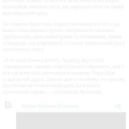
Ярослава
, кохана загиблого захисника Олександра
Коломійця, яка пояснила, що змусило її піти на такий
відчайдушний крок.
За словами Ярослави, подія розпочалася з того, що
вона стала свідком грубого затримання чоловіка
групою осіб у військовій формі та балаклавах. Жінка
стверджує, що втрутилася, оскільки затриманий був у
критичному стані.
«Я та сама жінка з капоту. Людину, яку хотіли
«запакувати», на моїх очах втрачала свідомість, але її
все одно почали затягувати в машину. Поруч був
старенький дідусь, батько цього чоловіка, він кричав,
що синові не можна нервувати, бо в нього
зупиниться серце», — розповідає Ярослава.