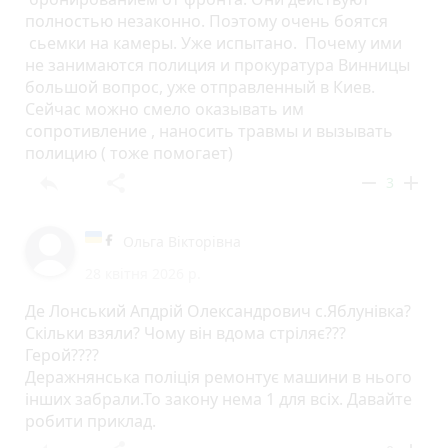
полностью незаконно. Поэтому очень боятся
сьемки на камеры. Уже испытано. Почему ими
не занимаются полиция и прокуратура Винницы
большой вопрос, уже отправленный в Киев.
Сейчас можно смело оказывать им
сопротивление , наносить травмы и вызывать
полицию ( тоже помогает)
reply
share
remove
add
3
Ольга Вікторівна
28 квітня 2026 р.
Де Лонський Апдрій Олександрович с.Яблунівка?
Скільки взяли? Чому він вдома стріляє???
Герой????
Деражнянська поліція ремонтує машини в нього
інших забрали.То закону нема 1 для всіх. Давайте
робити приклад.