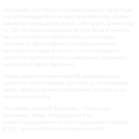
«Я вважаю, що такі дії є неправомірними. Зараз будь-
яка група бандитів може вдягнути військову форму,
балаклави і викрадати людей, а всі будуть думати, що
то ТЦК. Ці люди зневажають форму. Вони вчиняють
так, як не роблять справжні військові. Нашим
хлопцям на фронті дійсно потрібна допомога,
потрібні живі люди. А не так — коли викрадають
просто на вулиці й везуть у невідомому напрямку», —
підкреслила вдова захисника.
Наразі офіційних коментарів від правоохоронних
органів чи представників ТЦК щодо цього інциденту
немає. Редакція готова опублікувати позицію іншої
сторони конфлікту.
Нагадаємо, коханий Ярослави — Олександр
Коломієць, боєць легендарного 8-го
полку спецпризначення Сил спеціальних операцій
(ССО). Про нього ми розповідали раніше: