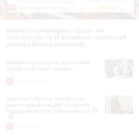
241
Вакансії в супермаркеті «Грош», АН
4 серпня 2026 р.
«Благоустрій» та 51 актуальних пропозицій
роботи у Вінниці (оновлено)
Знайшов чужу картку і купив квіти
майже на 20 тисяч гривень
19
4 серпня 2026 р.
Квартири у Вінниці та майно на
десятки мільйонів: ДБР оголосило
підозру екслогісту Повітряних сил
photo_camera
play_circle_filled
19
3 години тому