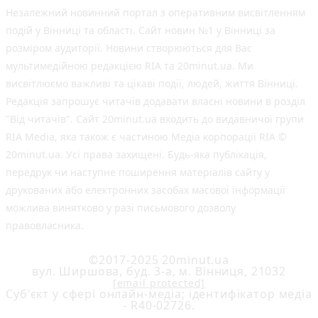
Незалежний новинний портал з оперативним висвітленням
подій у Вінниці та області. Сайт новин №1 у Вінниці за
розміром аудиторії. Новини створюються для Вас
мультимедійною редакцією RIA та 20minut.ua. Ми
висвітлюємо важливі та цікаві події, людей, життя Вінниці.
Редакція запрошує читачів додавати власні новини в розділ
"Від читачів". Сайт 20minut.ua входить до видавничої групи
RIA Media, яка також є частиною Медіа корпорації RIA ©
20minut.ua. Усі права захищені. Будь-яка публiкацiя,
передрук чи наступне поширення матеріалів сайту у
друкованих або електронних засобах масової інформації
можлива винятково у разі письмового дозволу
правовласника.
©2017-2025 20minut.ua
вул. Ширшова, буд. 3-а, м. Вінниця, 21032
[email protected]
Cуб'єкт у сфері онлайн-медіа; ідентифікатор медіа
- R40-02726.