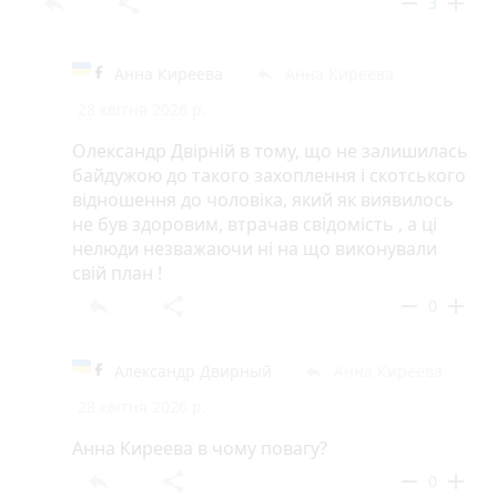
reply
share
remove
add
3
Анна Киреева
Анна Киреева
reply
28 квітня 2026 р.
Олександр Двірній в тому, що не залишилась
байдужою до такого захоплення і скотського
відношення до чоловіка, який як виявилось
не був здоровим, втрачав свідомість , а ці
нелюди незважаючи ні на що виконували
свій план !
reply
share
remove
add
0
Александр Двирный
Анна Киреева
reply
28 квітня 2026 р.
Анна Киреева в чому повагу?
reply
share
remove
add
0