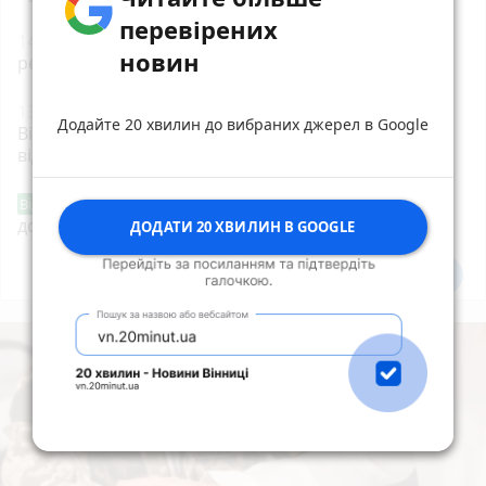
перевірених
14:06
У Вінниці зафіксували новий температурний
новин
рекорд
13:42
Майже 15 мільйонів на «плаваючі» люки у
Додайте 20 хвилин до вибраних джерел в Google
Вінниці: хто отримав підряд і чому місто
відмовляється від старих
«Сертифікати добра»: у Вінниці знову
Від читача
допомагають тим, хто потребує підтримки
ДОДАТИ 20 ХВИЛИН В GOOGLE
Всі новини
Підпишись