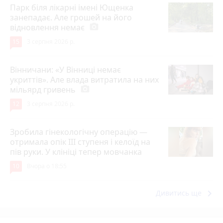
Парк біля лікарні імені Ющенка
занепадає. Але грошей на його
відновлення немає
photo_camera
15
3 серпня 2026 р.
Вінничани: «У Вінниці немає
укриттів». Але влада витратила на них
мільярд гривень
photo_camera
12
3 серпня 2026 р.
Зробила гінекологічну операцію —
отримала опік ІІІ ступеня і келоїд на
пів руки. У клініці тепер мовчанка
10
Вчора о 18:55
keyboard_arrow_right
Дивитись ще