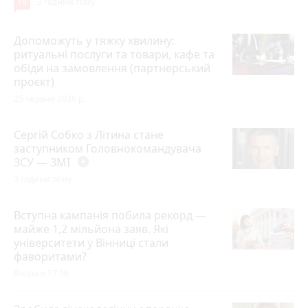
19
3 години тому
Допоможуть у тяжку хвилину:
ритуальні послуги та товари, кафе та
обіди на замовлення (партнерський
проєкт)
25 червня 2026 р.
Сергій Собко з Літина стане
заступником Головнокомандувача
ЗСУ — ЗМІ
play_circle_filled
3 години тому
Вступна кампанія побила рекорд —
майже 1,2 мільйона заяв. Які
університети у Вінниці стали
фаворитами?
Вчора о 17:36