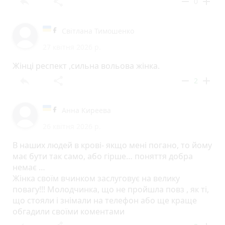
reply
share
remove
add
0
Світлана Тимошенко
27 квітня 2026 р.
Жінці респект ,сильна вольова жінка.
reply
share
remove
add
2
Анна Киреева
26 квітня 2026 р.
В наших людей в крові- якщо мені погано, то йому
має бути так само, або гірше… поняття добра
немає …
Жінка своїм вчинком заслуговує на велику
повагу!!! Молодчинка, що не пройшла повз , як ті,
що стояли і знімали на телефон або ще краще
обгадили своїми коментами