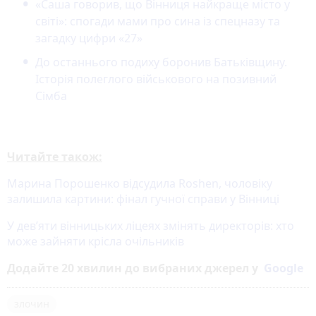
«Саша говорив, що Вінниця найкраще місто у
світі»: спогади мами про сина із спецназу та
загадку цифри «27»
До останнього подиху боронив Батьківщину.
Історія полеглого військового на позивний
Сімба
Читайте також:
Марина Порошенко відсудила Roshen, чоловіку
залишила картини: фінал гучної справи у Вінниці
У дев’яти вінницьких ліцеях змінять директорів: хто
може зайняти крісла очільників
Додайте 20 хвилин до вибраних джерел у
Google
злочин