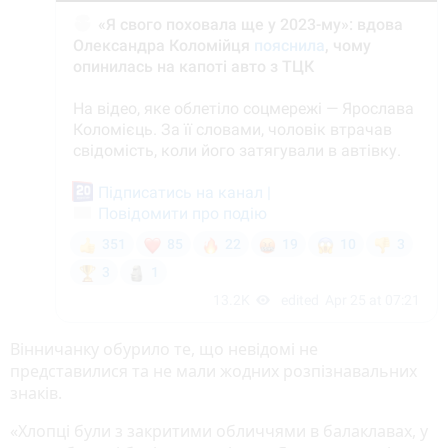
Вінничанку обурило те, що невідомі не
представилися та не мали жодних розпізнавальних
знаків.
«Хлопці були з закритими обличчями в балаклавах, у