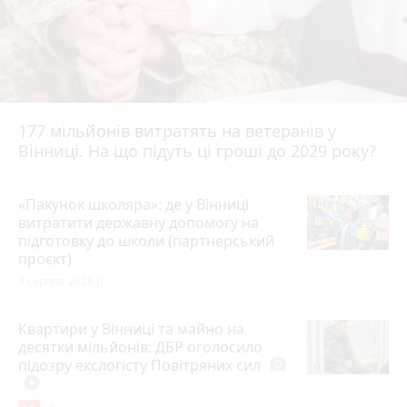
177 мільйонів витратять на ветеранів у
Вінниці. На що підуть ці гроші до 2029 року?
«Пакунок школяра»: де у Вінниці
витратити державну допомогу на
підготовку до школи (партнерський
проєкт)
3 серпня 2026 р.
Квартири у Вінниці та майно на
десятки мільйонів: ДБР оголосило
підозру екслогісту Повітряних сил
photo_camera
play_circle_filled