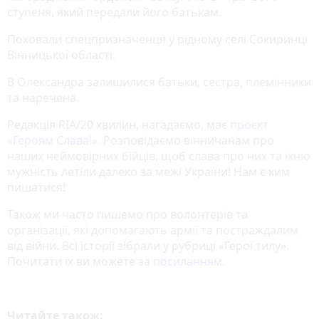
ступеня, який передали його батькам.
Поховали спецпризначенця у рідному селі Сокиринці
Вінницької області.
В Олександра залишилися батьки, сестра, племінники
та наречена.
Редакція RIA/20 хвилин, нагадаємо, має
проєкт
«‎Героям Слава!»
‎. Розповідаємо вінничанам про
наших неймовірних бійців, щоб слава про них та їхню
мужність летіли далеко за межі України! Нам є ким
пишатися!
Також ми часто пишемо про волонтерів та
організації, які допомагають армії та постраждалим
від війни. Всі історії зібрали у рубриці «Герої тилу».
Почитати їх ви можете за
посиланням
.
Читайте також: