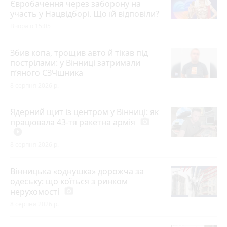
Євробачення через заборону на
участь у Нацвідборі. Що їй відповіли?
Вчора о 15:05
Збив копа, трощив авто й тікав під
пострілами: у Вінниці затримали
п’яного СЗЧшника
8 серпня 2026 р.
Ядерний щит із центром у Вінниці: як
працювала 43-тя ракетна армія
photo_camera
play_circle_filled
8 серпня 2026 р.
Вінницька «однушка» дорожча за
одеську: що коїться з ринком
нерухомості
photo_camera
8 серпня 2026 р.