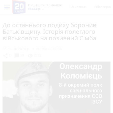
Пишеш ти! Коментує
Всі новини
Обговорен
Вінниця
До останнього подиху боронив
Батьківщину. Історія полеглого
військового на позивний Сімба
28 січня 2024 р.
Марія ЛЄХОВА
chat_bubble
share
visibility
2
29
2292