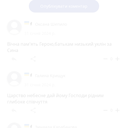
Опублікувати коментар
Оксана Шепило
31 січня 2024 р.
Вічна пам'ять Герою,батькам низький уклін за
Сина
reply
share
remove
add
0
Галина Крищук
31 січня 2024 р.
Царство небесне дай йому Господи рідним
глибоке співчуття
reply
share
remove
add
0
Зинаида Карабанова