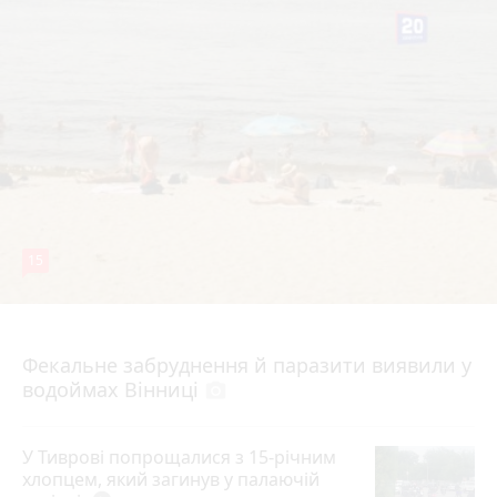
15
7 серпня 2026 р.
Фекальне забруднення й паразити виявили у
водоймах Вінниці
photo_camera
У Тиврові попрощалися з 15-річним
хлопцем, який загинув у палаючій