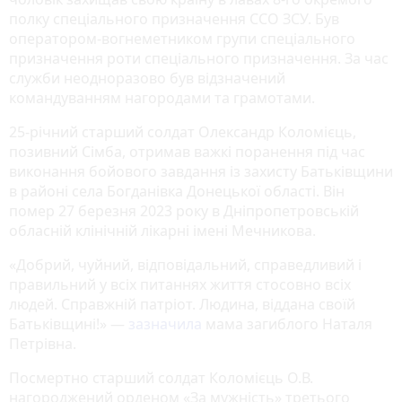
полку спеціального призначення ССО ЗСУ. Був
оператором-вогнеметником групи спеціального
призначення роти спеціального призначення. За час
служби неодноразово був відзначений
командуванням нагородами та грамотами.
25-річний старший солдат Олександр Коломієць,
позивний Сімба, отримав важкі поранення під час
виконання бойового завдання із захисту Батьківщини
в районі села Богданівка Донецької області. Він
помер 27 березня 2023 року в Дніпропетровській
обласній клінічній лікарні імені Мечникова.
«Добрий, чуйний, відповідальний, справедливий і
правильний у всіх питаннях життя стосовно всіх
людей. Справжній патріот. Людина, віддана своїй
Батьківщині!» —
зазначила
мама загиблого Наталя
Петрівна.
Посмертно старший солдат Коломієць О.В.
нагороджений орденом «За мужність» третього