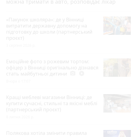
можна тримати в авто, розповідає лікар
«Пакунок школяра»: де у Вінниці
витратити державну допомогу на
підготовку до школи (партнерський
проєкт)
3 серпня 2026 р.
Емоційне фото з рожевим тортом:
офіцер з Вінниці оригінально дізнався
стать майбутньої дитини
photo_camera
play_circle_filled
Вчора о 17:07
Кращі меблеві магазини Вінниці: де
купити сучасні, стильні та якісні меблі
(партнерський проєкт)
8 липня 2026 р.
Полякова хотіла змінити правила