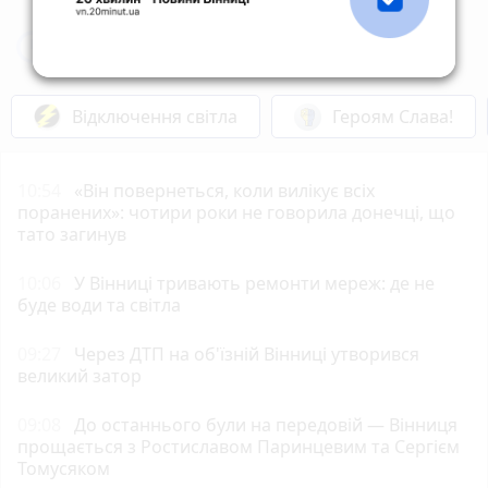
Новини Вінниці за сьогодні
Відключення світла
Героям Слава!
10:54
«Він повернеться, коли вилікує всіх
поранених»: чотири роки не говорила донечці, що
тато загинув
10:06
У Вінниці тривають ремонти мереж: де не
буде води та світла
09:27
Через ДТП на об'їзній Вінниці утворився
великий затор
09:08
До останнього були на передовій — Вінниця
прощається з Ростиславом Паринцевим та Сергієм
Томусяком