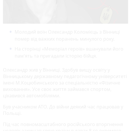
Молодий воїн Олександр Коломієць з Вінниці
помер від важких поранень минулого року.
На сторінці «Меморіал героїв» вшанували його
пам'ять та пригадали історію бійця.
Олександр жив у Вінниці. Здобув вищу освіту у
Вінницькому державному педагогічному університеті
імені М.Коцюбинського за спеціальністю «Фізичне
виховання». Усе своє життя займався спортом,
цікавився автомобілями.
Був учасником АТО. До війни деякий час працював у
Польщі.
Під час повномасштабного російського вторгнення
чоловік захищав свою країну в лавах 8-го окремого