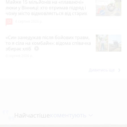
Майже 15 мільйонів на «плаваючі»
люки у Вінниці: хто отримав підряд і
чому місто відмовляється від старих
12
6 серпня 2026 р.
«Син занедужав після бойових травм,
то я сіла на комбайн»: відома співачка
збирає хліб
play_circle_filled
6 серпня 2026 р.
keyboard_arrow_right
Дивитись ще
коментують
Найчастіше