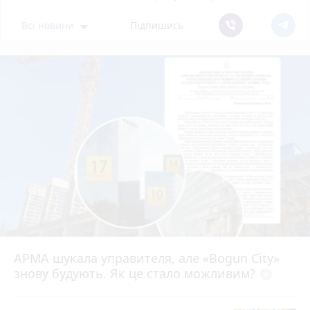
Всі новини
Підпишись
АРМА шукала управителя, але «Bogun City»
знову будують. Як це стало можливим?
play_circle_filled