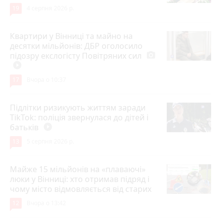
19
4 серпня 2026 р.
Квартири у Вінниці та майно на
десятки мільйонів: ДБР оголосило
підозру екслогісту Повітряних сил
photo_camera
play_circle_filled
17
Вчора о 10:37
Підлітки ризикують життям заради
TikTok: поліція звернулася до дітей і
батьків
play_circle_filled
13
5 серпня 2026 р.
Майже 15 мільйонів на «плаваючі»
люки у Вінниці: хто отримав підряд і
чому місто відмовляється від старих
12
Вчора о 13:42