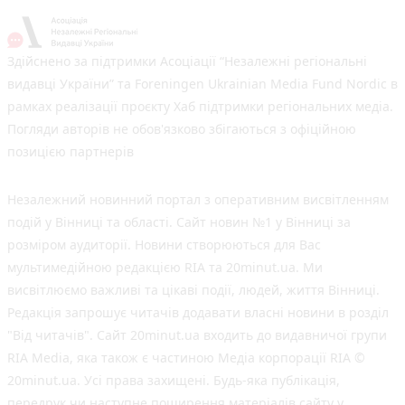
Здійснено за підтримки Асоціації “Незалежні регіональні
видавці України” та Foreningen Ukrainian Media Fund Nordic в
рамках реалізації проєкту Хаб підтримки регіональних медіа.
Погляди авторів не обов'язково збігаються з офіційною
позицією партнерів
Незалежний новинний портал з оперативним висвітленням
подій у Вінниці та області. Сайт новин №1 у Вінниці за
розміром аудиторії. Новини створюються для Вас
мультимедійною редакцією RIA та 20minut.ua. Ми
висвітлюємо важливі та цікаві події, людей, життя Вінниці.
Редакція запрошує читачів додавати власні новини в розділ
"Від читачів". Сайт 20minut.ua входить до видавничої групи
RIA Media, яка також є частиною Медіа корпорації RIA ©
20minut.ua. Усі права захищені. Будь-яка публiкацiя,
передрук чи наступне поширення матеріалів сайту у