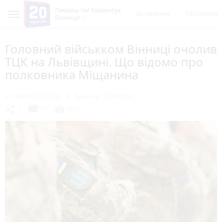
Пишеш ти! Коментує
Всі новини
Обговорен
Вінниця
Головний військком Вінниці очолив
ТЦК на Львівщині. Що відомо про
полковника Міщанина
21 квітня 2026 р.
Альона ЧЕРНІЮК
chat_bubble
share
visibility
1
13
2841