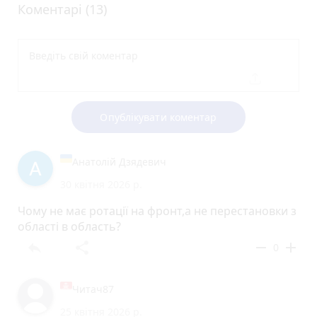
Коментарі (13)
Опублікувати коментар
Анатолiй Дзядевич
30 квітня 2026 р.
Чому не має ротації на фронт,а не перестановки з
області в область?
reply
share
remove
add
0
Читач87
25 квітня 2026 р.