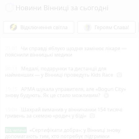
Новини Вінниці за сьогодні
Відключення світла
Героям Слава!
21:01
Чи справді яблуко щодня замінює лікаря —
пояснили вінницькі медики
20:11
Медалі, подарунки та дистанції для
найменших — у Вінниці проведуть Kids Race
photo_camera
19:15
АРМА шукала управителя, але «Bogun City»
знову будують. Як це стало можливим?
play_circle_filled
19:04
Шахрай виманив у вінничанки 154 тисячі
гривень за схемою «родич у біді»
photo_camera
«Сертифікати добра»: у Вінниці знову
Від читача
допомагають тим, хто потребує підтримки