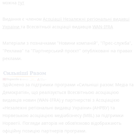
можна
тут
Видання є членом
Асоціації Незалежні регіональні видавці
України
та Всесвітньої асоціації видавців
WAN-IFRA
Матеріали з позначками "Новини компаній", "Прес-служба",
"Реклама" та "Партнерський проєкт" опубліковані на правах
реклами.
Здійснено за підтримки програми «Сильніші разом: Медіа та
Демократія», що реалізується Всесвітньою асоціацією
видавців новин (WAN-IFRA) у партнерстві з Асоціацією
«Незалежні регіональні видавці України» (АНРВУ) та
Норвезькою асоціацією медіабізнесу (MBL) за підтримки
Норвегії. Погляди авторів не обов’язково відображають
офіційну позицію партнерів програми.