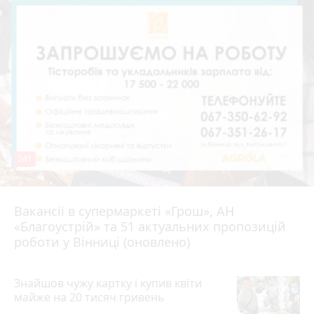
241
Вакансії в супермаркеті «Грош», АН
4 серпня 2026 р.
«Благоустрій» та 51 актуальних пропозицій
роботи у Вінниці (оновлено)
Знайшов чужу картку і купив квіти
майже на 20 тисяч гривень