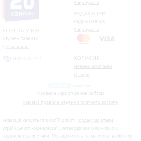
Звернутися
РЕДАКТОРИ
Вадим Павлов
Звернутися
РОБОТА У НАС
Шукаєм таланти
Детальніше
КОРИСНЕ
phone_in_talk
(0432) 555 -111
Новини компаній
Огляди
Правила користування сайтом
Умови і правила надання платного доступу
Редакція керується в своїй роботі
"Кодексом етики
українського журналіста"
, затвердженим Комісією з
журналістської етики. Поскаржитись на матеріал до Комісії