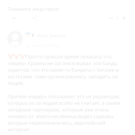
Покажите лицо героя
reply
share
remove
add
0
Hena Zeleham
22 квітня 2026 р.
🤡🤡🤡Просто пришло время показать что
«лидер» Краины не организовывал эти банды
садистов, что это какие-то бандиты с битами и
кастетами сами организовались нападать на
людей.
Причём «лидер» показывает это не украинцам,
которых он за людей особо не считает, а своим
западным партнерам, которым уже очень
неловко от многочисленных видео садизма,
которые переполнили весь европейский
интернет.