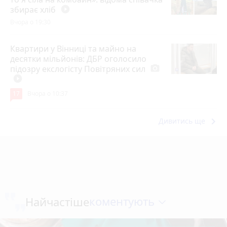
збирає хліб
play_circle_filled
Вчора о 19:30
Квартири у Вінниці та майно на
десятки мільйонів: ДБР оголосило
підозру екслогісту Повітряних сил
photo_camera
play_circle_filled
17
Вчора о 10:37
keyboard_arrow_right
Дивитись ще
коментують
Найчастіше