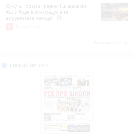
Сунуть грози з градом і шквалами.
Коли буде вісім градусів та
вируватиме негода?
photo_camera
11
Вчора о 12:44
keyboard_arrow_right
Дивитись ще
СВІЖИЙ ВИПУСК