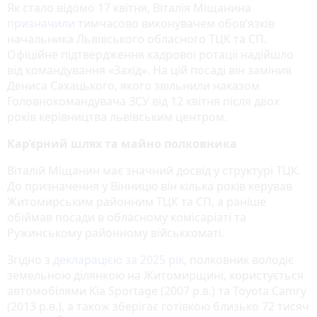
Як стало відомо 17 квітня, Віталія Міщанина
призначили
тимчасово виконувачем обов’язків
начальника Львівського обласного ТЦК та СП.
Офіційне підтвердження кадрової ротації надійшло
від командування «Захід». На цій посаді він замінив
Дениса Сахацького, якого звільнили наказом
Головнокомандувача ЗСУ від 12 квітня після двох
років керівництва львівським центром.
Кар’єрний шлях та майно полковника
Віталій Міщанин має значний досвід у структурі ТЦК.
До призначення у Вінницю він кілька років керував
Житомирським районним ТЦК та СП, а раніше
обіймав посади в обласному комісаріаті та
Ружинському районному військкоматі.
Згідно з
декларацією за 2025 рік
, полковник володіє
земельною ділянкою на Житомирщині, користується
автомобілями Kia Sportage (2007 р.в.) та Toyota Camry
(2013 р.в.), а також зберігає готівкою близько 72 тисяч