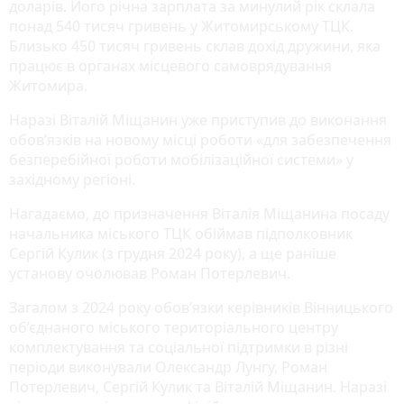
доларів. Його річна зарплата за минулий рік склала
понад 540 тисяч гривень у Житомирському ТЦК.
Близько 450 тисяч гривень склав дохід дружини, яка
працює в органах місцевого самоврядування
Житомира.
Наразі Віталій Міщанин уже приступив до виконання
обов’язків на новому місці роботи «для забезпечення
безперебійної роботи мобілізаційної системи» у
західному регіоні.
Нагадаємо, до призначення Віталія Міщанина посаду
начальника міського ТЦК обіймав підполковник
Сергій Кулик (з грудня 2024 року), а ще раніше
установу очолював Роман Потерлевич.
Загалом з 2024 року обов’язки керівників Вінницького
об’єднаного міського територіального центру
комплектування та соціальної підтримки в різні
періоди виконували Олександр Лунгу, Роман
Потерлевич, Сергій Кулик та Віталій Міщанин. Наразі