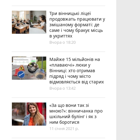
Три вінницькі ліцеї
продовжать працювати у
змішаному форматі: де
саме і чому бракує місць
в укриттях
Вчора о 18:20
Майже 15 мільйонів на
«плаваючі» люки у
Вінниці: хто отримав
підряд і чому місто
відмовляється від старих
Вчора о 13:42
«За що вони так зі
мною?»: вінничанка про
шкільний булінг і як з
ним боротися
11 січня 2021 р.