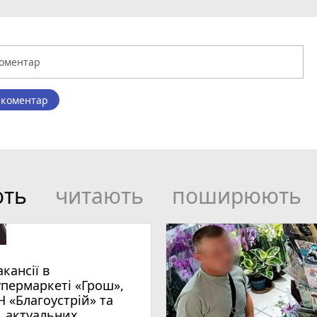
 коментар
ють
читають
поширюють
акансії в
упермаркеті «Грош»,
Н «Благоустрій» та
1 актуальних