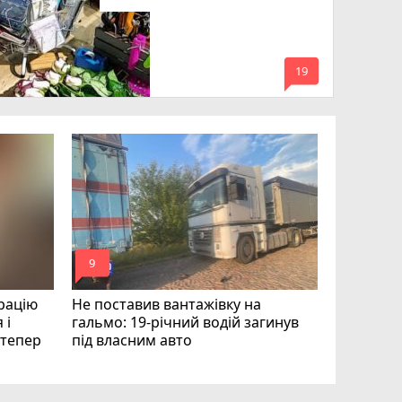
mode_comment
19
Квартири
десятки 
підозру е
photo_camera
play_circle_filled
mode_comment
mode_comment
9
19
рацію
Не поставив вантажівку на
 і
гальмо: 19-річний водій загинув
і тепер
під власним авто