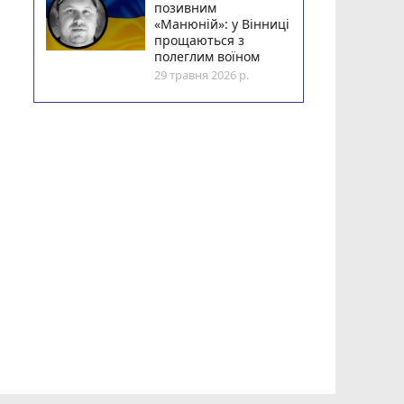
позивним
«Манюній»: у Вінниці
прощаються з
полеглим воїном
29 травня 2026 р.