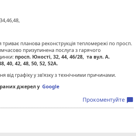
34,46,48,
я триває планова реконструкція тепломережі по просп.
 тимчасово призупинена послуга з гарячого
динки:
просп. Юності, 32, 44, 46/28, та вул. А.
, 40, 42, 48, 50, 52, 52А.
 від графіку у зв’язку з технічними причинами.
браних джерел у
Google
Прокоментуйте
chat_bubble