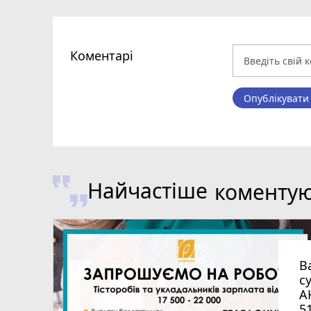
Коментарі
Опублікувати
Найчастіше
коменту
В
с
А
5