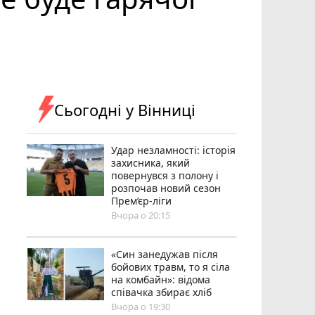
Сьогодні у Вінниці
Удар незламності: історія
захисника, який
повернувся з полону і
розпочав новий сезон
Прем’єр-ліги
Вчора о 20:15
«Син занедужав після
бойових травм, то я сіла
на комбайн»: відома
співачка збирає хліб
Вчора о 19:30