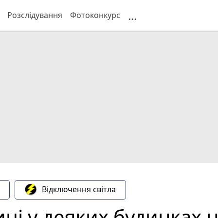
...
Розслідування
Фотоконкурс
Відключення світла
иці у деяких будинках н