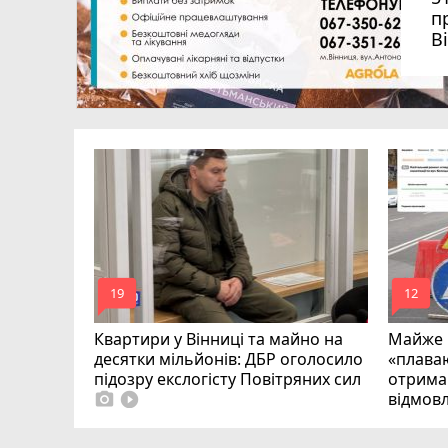
п
В
на
загинув
mode_comment
mode_comment
19
12
Квартири у Вінниці та майно на
Майже 
десятки мільйонів: ДБР оголосило
«плаваю
підозру екслогісту Повітряних сил
отримав
відмовл
photo_camera
play_circle_filled