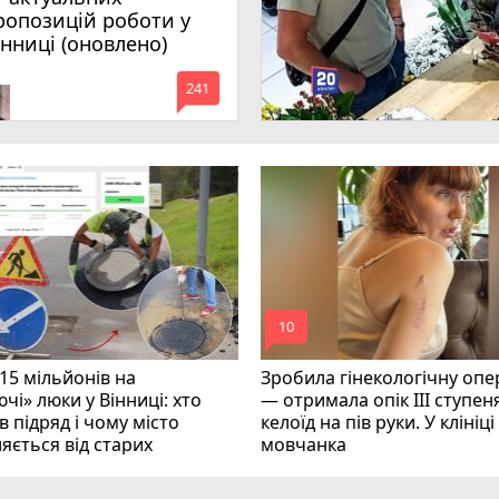
ропозицій роботи у
інниці (оновлено)
mode_comment
241
mode_comment
10
15 мільйонів на
Зробила гінекологічну опе
чі» люки у Вінниці: хто
— отримала опік ІІІ ступеня
 підряд і чому місто
келоїд на пів руки. У клініц
яється від старих
мовчанка