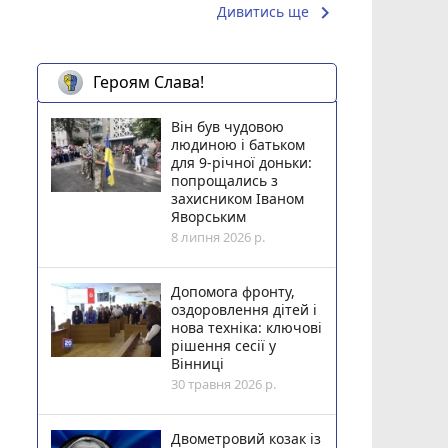
keyboard_arrow_right
Дивитись ще
Героям Слава!
Він був чудовою
людиною і батьком
для 9-річної доньки:
попрощались з
захисником Іваном
Яворським
8 липня 2026 р.
Допомога фронту,
оздоровлення дітей і
нова техніка: ключові
рішення сесії у
Вінниці
30 травня 2026 р.
Двометровий козак із