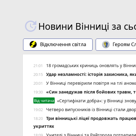
Новини Вінниці за сь
Відключення світла
Героям Сл
18 громадських криниць оновлять у Вінни
21:01
Удар незламності: історія захисника, я
20:15
У Вінниці перевірили повітря на тлі ано
20:01
«Син занедужав після бойових травм, то
19:30
Від читача
«Сертифікати добра»: у Вінниці знов
Четверо випускників із Вінниці стали д
19:02
Три вінницькі ліцеї продовжать працюв
18:20
укриттях
Учителі з Вінниці та Райгорода потрапил
18:09