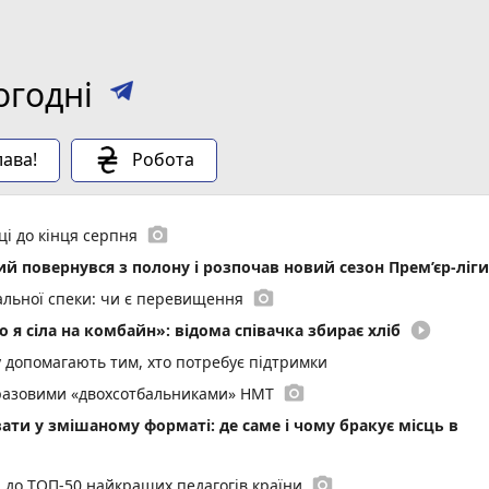
огодні
ава!
Робота
photo_camera
ці до кінця серпня
кий повернувся з полону і розпочав новий сезон Прем’єр-ліги
photo_camera
мальної спеки: чи є перевищення
play_circle_filled
 я сіла на комбайн»: відома співачка збирає хліб
у допомагають тим, хто потребує підтримки
photo_camera
воразовими «двохсотбальниками» НМТ
ати у змішаному форматі: де саме і чому бракує місць в
photo_camera
и до ТОП-50 найкращих педагогів країни