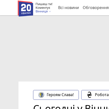
Пишеш ти!
Всі новини
Обговорення
Коментує
Вінниця
Героям Слава!
Робота
Сьогодні у Вінн