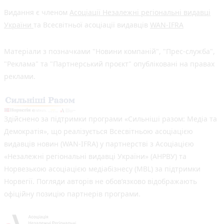
Видання є членом
Асоціації Незалежні регіональні видавці
України
та Всесвітньої асоціації видавців
WAN-IFRA
Матеріали з позначками "Новини компаній", "Прес-служба",
"Реклама" та "Партнерський проєкт" опубліковані на правах
реклами.
Здійснено за підтримки програми «Сильніші разом: Медіа та
Демократія», що реалізується Всесвітньою асоціацією
видавців новин (WAN-IFRA) у партнерстві з Асоціацією
«Незалежні регіональні видавці України» (АНРВУ) та
Норвезькою асоціацією медіабізнесу (MBL) за підтримки
Норвегії. Погляди авторів не обов’язково відображають
офіційну позицію партнерів програми.