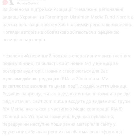
Здійснено за підтримки Асоціації “Незалежні регіональні
видавці України” та Foreningen Ukrainian Media Fund Nordic в
рамках реалізації проєкту Хаб підтримки регіональних медіа.
Погляди авторів не обов'язково збігаються з офіційною
позицією партнерів
Незалежний новинний портал з оперативним висвітленням
подій у Вінниці та області. Сайт новин №1 у Вінниці за
розміром аудиторії. Новини створюються для Вас
мультимедійною редакцією RIA та 20minut.ua. Ми
висвітлюємо важливі та цікаві події, людей, життя Вінниці.
Редакція запрошує читачів додавати власні новини в розділ
"Від читачів". Сайт 20minut.ua входить до видавничої групи
RIA Media, яка також є частиною Медіа корпорації RIA ©
20minut.ua. Усі права захищені. Будь-яка публiкацiя,
передрук чи наступне поширення матеріалів сайту у
друкованих або електронних засобах масової інформації