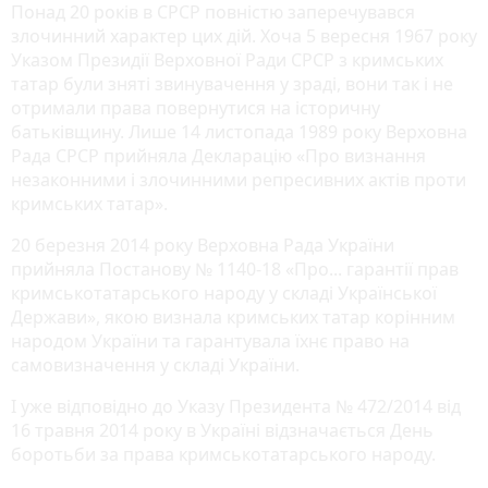
Понад 20 років в СРСР повністю заперечувався
злочинний характер цих дій. Хоча 5 вересня 1967 року
Указом Президії Верховної Ради СРСР з кримських
татар були зняті звинувачення у зраді, вони так і не
отримали права повернутися на історичну
батьківщину. Лише 14 листопада 1989 року Верховна
Рада СРСР прийняла Декларацію «Про визнання
незаконними і злочинними репресивних актів проти
кримських татар».
20 березня 2014 року Верховна Рада України
прийняла Постанову № 1140-18 «Про... гарантії прав
кримськотатарського народу у складі Української
Держави», якою визнала кримських татар корінним
народом України та гарантувала їхнє право на
самовизначення у складі України.
І уже відповідно до Указу Президента № 472/2014 від
16 травня 2014 року в Україні відзначається День
боротьби за права кримськотатарського народу.