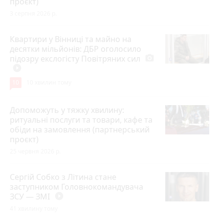
проєкт)
3 серпня 2026 р.
Квартири у Вінниці та майно на
десятки мільйонів: ДБР оголосило
підозру екслогісту Повітряних сил
photo_camera
play_circle_filled
10
10 хвилин тому
Допоможуть у тяжку хвилину:
ритуальні послуги та товари, кафе та
обіди на замовлення (партнерський
проєкт)
25 червня 2026 р.
Сергій Собко з Літина стане
заступником Головнокомандувача
ЗСУ — ЗМІ
play_circle_filled
41 хвилину тому