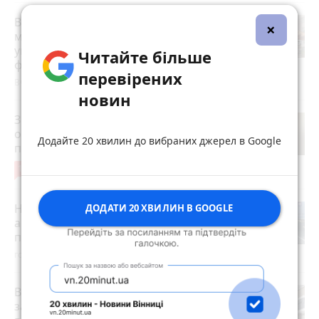
Вступна кампанія побила рекорд —
×
майже 1,2 мільйона заяв. Які
університети у Вінниці стали
Читайте більше
фаворитами?
перевірених
Вчора о 17:36
новин
Зробила гінекологічну операцію —
отримала опік ІІІ ступеня і келоїд на
Додайте 20 хвилин до вибраних джерел в Google
пів руки. У клініці тепер мовчанка
10
Вчора о 18:55
На вулиці Київська сталася серйозна
ДОДАТИ 20 ХВИЛИН В GOOGLE
аварія зі скутером. На місці працює
поліція та медики
годину тому
Від павербанка до інвертора: як уже
зараз підготуватися до можливих