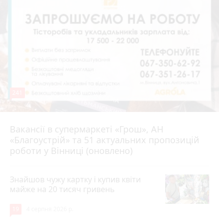
241
Вакансії в супермаркеті «Грош», АН
4 серпня 2026 р.
«Благоустрій» та 51 актуальних пропозицій
роботи у Вінниці (оновлено)
Знайшов чужу картку і купив квіти
майже на 20 тисяч гривень
19
4 серпня 2026 р.