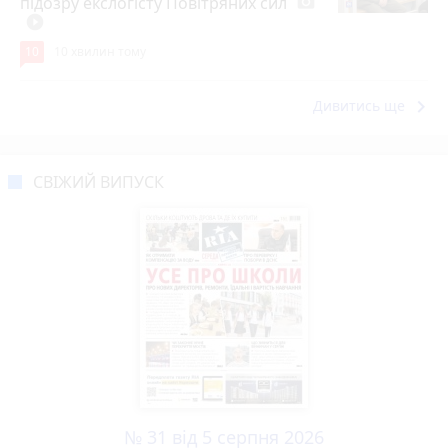
підозру екслогісту Повітряних сил
photo_camera
play_circle_filled
10
10 хвилин тому
keyboard_arrow_right
Дивитись ще
СВІЖИЙ ВИПУСК
№ 31 від 5 серпня 2026