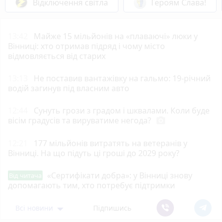
Відключення світла
Героям Слава!
13:42
Майже 15 мільйонів на «плаваючі» люки у
Вінниці: хто отримав підряд і чому місто
відмовляється від старих
13:13
Не поставив вантажівку на гальмо: 19-річний
водій загинув під власним авто
12:44
Сунуть грози з градом і шквалами. Коли буде
вісім градусів та вируватиме негода?
photo_camera
12:21
177 мільйонів витратять на ветеранів у
Вінниці. На що підуть ці гроші до 2029 року?
«Сертифікати добра»: у Вінниці знову
Від читача
допомагають тим, хто потребує підтримки
Всі новини
Підпишись