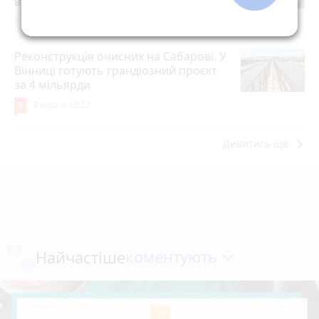
відключень світла взимку
4 серпня 2026 р.
Реконструкція очисних на Сабарові. У
Вінниці готують грандіозний проєкт
за 4 мільярди
9
Вчора о 12:27
keyboard_arrow_right
Дивитись ще
коментують
Найчастіше