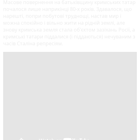
Масове повернення на батьківщину кримських татар
почалося лише наприкінці 80-х років. Здавалося, що
нарешті, попри побутові труднощі, настав мир і
можна спокійно і вільно жити на рідній землі, але
знову кримська земля стала об'єктом зазіхань Росії, а
кримські татари піддалися (і піддаються) нечуваним з
часів Сталіна репресіям.