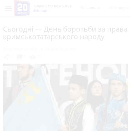
Пишеш ти! Коментує
Всі новини
Обговорен
Вінниця
Сьогодні — День боротьби за права
кримськотатарського народу
18 травня 2024 р.
Марія ЛЄХОВА
chat_bubble
share
visibility
0
0
28