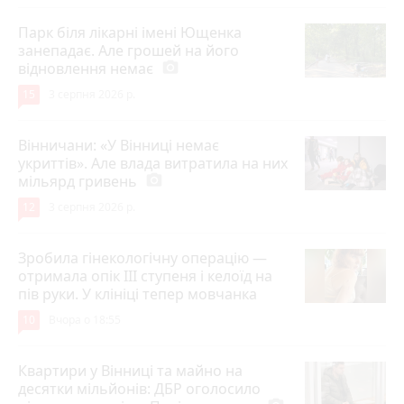
Парк біля лікарні імені Ющенка
занепадає. Але грошей на його
відновлення немає
photo_camera
15
3 серпня 2026 р.
Вінничани: «У Вінниці немає
укриттів». Але влада витратила на них
мільярд гривень
photo_camera
12
3 серпня 2026 р.
Зробила гінекологічну операцію —
отримала опік ІІІ ступеня і келоїд на
пів руки. У клініці тепер мовчанка
10
Вчора о 18:55
Квартири у Вінниці та майно на
десятки мільйонів: ДБР оголосило