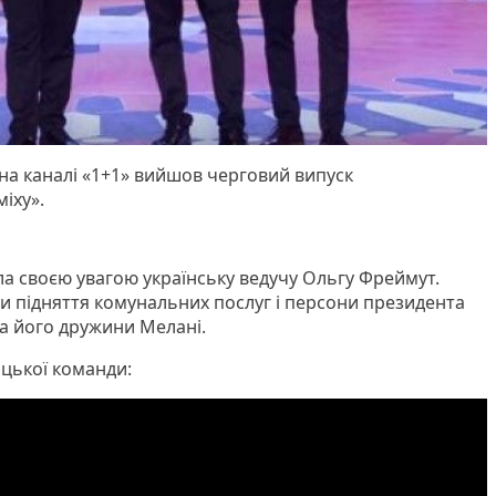
 на каналі «1+1» вийшов черговий випуск
міху».
ла своєю увагою українську ведучу Ольгу Фреймут.
и підняття комунальних послуг і персони президента
а його дружини Мелані.
ицької команди: