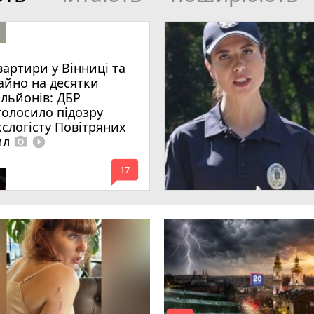
вартири у Вінниці та
айно на десятки
ільйонів: ДБР
голосило підозру
кслогісту Повітряних
ил
photo_camera
play_circle_filled
mode_comment
17