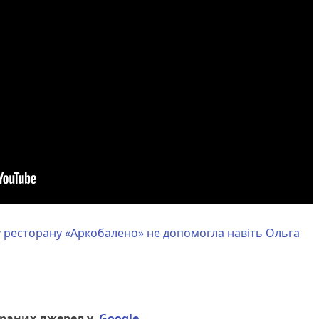
 ресторану «Аркобалено» не допомогла навіть Ольга
браних джерел у
Google