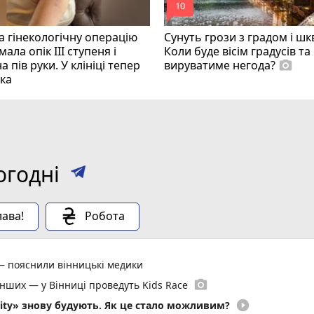
mode_comment
10
 гінекологічну операцію
Сунуть грози з градом і ш
ала опік ІІІ ступеня і
Коли буде вісім градусів та
а пів руки. У клініці тепер
вируватиме негода?
photo_camera
ка
огодні
ава!
Робота
— пояснили вінницькі медики
photo_camera
енших — у Вінниці проведуть Kids Race
play_circle_filled
ity» знову будують. Як це стало можливим?