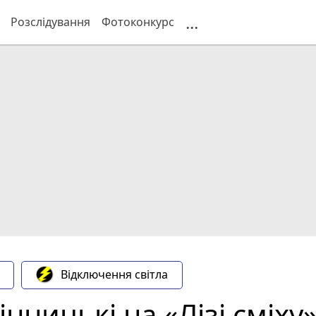
...
Розслідування
Фотоконкурс
Відключення світла
інницькі на «Лізі сміху