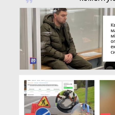
К
м
м
о
е
с
оймах