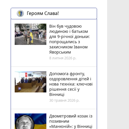
Героям Слава!
Він був чудовою
людиною і батьком
для 9-річної доньки:
попрощались з
захисником Іваном
Яворським
8 липня 2026 р.
Допомога фронту,
оздоровлення дітей і
нова техніка: ключові
рішення сесії у
Вінниці
30 травня 2026 р.
Двометровий козак із
позивним
«Манюній»: у Вінниці