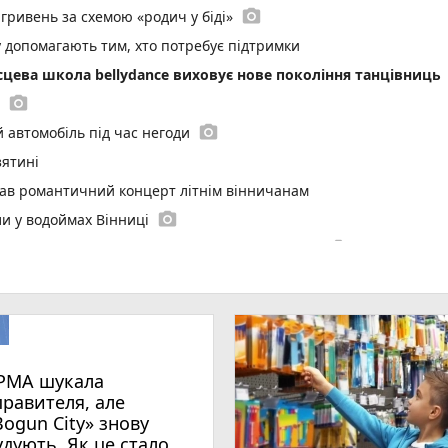
photo_camera
гривень за схемою «родич у біді»
у допомагають тим, хто потребує підтримки
ісцева школа bellydance виховує нове покоління танцівниць
photo_camera
photo_camera
 автомобіль під час негоди
зятині
вав романтичний концерт літнім вінничанам
photo_camera
и у водоймах Вінниці
photo_camera
е 600 людей звернулися після нападів тварин
photo_camera
онті сталося 233 бої
photo_camera
ку» віддають в оренду. Що відомо про аукціон
 Київській
 готують великі штрафи за російську музику
РМА шукала
 негода
правителя, але
Bogun City» знову
оботу кухарів і посудомийниць
удують. Як це стало