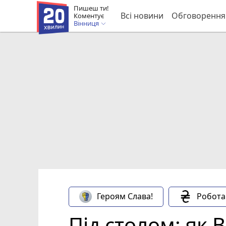
Пишеш ти!
Всі новини
Обговорення
Коментує
Вінниця
Героям Слава!
Робота
Під столом: як В