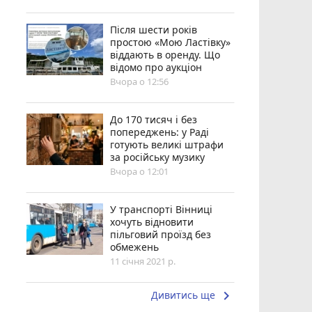
Після шести років
простою «Мою Ластівку»
віддають в оренду. Що
відомо про аукціон
Вчора о 12:56
До 170 тисяч і без
попереджень: у Раді
готують великі штрафи
за російську музику
Вчора о 12:01
У транспорті Вінниці
хочуть відновити
пільговий проїзд без
обмежень
11 січня 2021 р.
keyboard_arrow_right
Дивитись ще