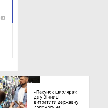
photo_camera
«Пакунок школяра»:
де у Вінниці
витратити державну
допомогу на