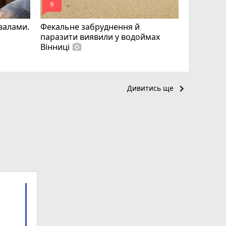
mode_comment
mode_comment
9
12
квалами.
Фекальне забруднення й
паразити виявили у водоймах
Вінниці
photo_camera
keyboard_arrow_right
Дивитись ще