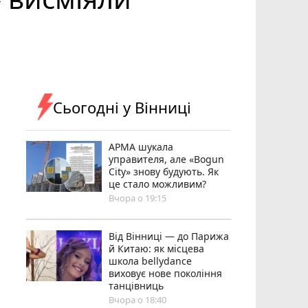
Сьогодні у Вінниці
АРМА шукала
управителя, але «Bogun
City» знову будують. Як
це стало можливим?
Вчора о 19:15
Від Вінниці — до Парижа
й Китаю: як місцева
школа bellydance
виховує нове покоління
танцівниць
Вчора о 18:40