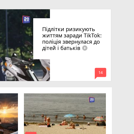
Підлітки ризикують
життям заради TikTok:
поліція звернулася до
дітей і батьків
play_circle_filled
mode_comment
14
Майже 15
«плаваючі
отримав п
відмовляє