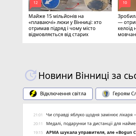
mode_comment
mode_comment
12
10
Майже 15 мільйонів на
Зробила
«плаваючі» люки у Вінниці: хто
— отрим
отримав підряд і чому місто
келоїд н
відмовляється від старих
мовчан
Новини Вінниці за сь
Відключення світла
Героям Сл
Чи справді яблуко щодня замінює лікаря 
21:01
Медалі, подарунки та дистанції для найм
20:11
АРМА шукала управителя, але «Bogun C
19:15