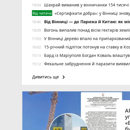
Шахрай виманив у вінничанки 154 тисячі 
19:04
Від читача
«Сертифікати добра»: у Вінниці знов
Від Вінниці — до Парижа й Китаю: як м
18:40
Вогонь випалив понад вісім гектарів землі
18:09
У Вінниці дерево впало на припаркований
17:03
15-річний підліток потонув на ставку в Ко
16:02
Бард із Маріуполя Богдан Коваль влашту
15:13
Фекальне забруднення й паразити виявил
15:12
Сказ атакує Вінниччину — за місяць майж
14:10
keyboard_arrow_right
Дивитись ще
росія не припиняє штурми — за добу на фр
13:32
Після шести років простою «Мою Ластів
12:56
Скутер Yamaha зіткнувся з «Москвичем» на
12:21
До 170 тисяч і без попереджень: у Раді
12:01
А
Після рекордної спеки Вінниччину накриє
11:41
у
«
Шкільні їдальні Вінниці запрошують на р
11:12
б