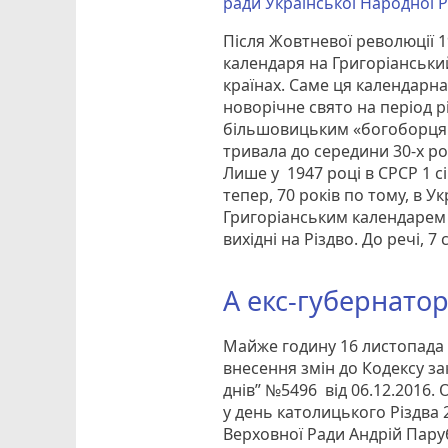
ради
Української Народної 
Після Жовтневої революції 1
календаря на Григоріанський.
країнах. Саме ця календарн
новорічне свято на період р
більшовицьким «богоборцям
тривала до середини 30-х р
Лише у 1947 році в СРСР 1 
тепер, 70 років по тому, в У
Григоріанським календарем -
вихідні на Різдво. До речі, 7
А екс-губернатор
Майже годину 16 листопада 
внесення змін до Кодексу з
днів” №5496 від 06.12.2016
у день католицького Різдва 
Верховної Ради Андрій Пару