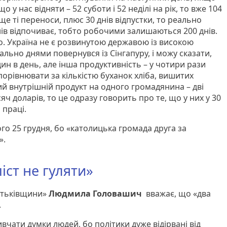
 у нас відняти – 52 суботи і 52 неділі на рік, то вже 104
 ще ті переноси, плюс 30 днів відпустки, то реально
нів відпочиває, тобто робочими залишаються 200 днів.
о. Україна не є розвинутою державою із високою
ально днями повернувся із Сінгапуру, і можу сказати,
н в день, але інша продуктивність – у чотири рази
 порівнювати за кількістю буханок хліба, вишитих
й внутрішній продукт на одного громадянина – дві
исяч доларів, то це одразу говорить про те, що у них у 30
 праці.
ого 25 грудня, бо «католицька громада друга за
».
іст не гуляти»
Батьківщини»
Людмила Головашич
вважає, що «два
.
вчати думки людей, бо політики дуже відірвані від