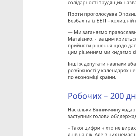
солідарності трудящих назва
Проти проголосував Опозиці
Безбах та із ББП – колишній
— Ми заганяємо православну
Матвієнко, - за цим криєть
прийняти рішення щодо дати 
цим рішенням ми кидаємо кіс
Інші ж депутати навпаки вб
розбіжності у календарях не 
по економіці країни.
Робочих – 200 дн
Наскільки Вінниччину «вда
заступник голови облдержад
– Такої цифри ніхто не вира
днів на рік. Але в них нема