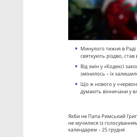
Минулого тижня в Раді 
святкують різдво, став 
Від змін у «Кодексі зак
змінилось – їх залишил
Що ж нового у «червони
думають вінничани у вл
Якби не Папа Римський Григ
не мучилися із голосування
календарем – 25 грудня