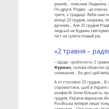
реалій, - пояснює Людмила. 
По-друге, Різдво - це класно,
третє, є традиції. Якби нам н
міліції 20 грудня, зокрема,
дачним… Але 25 грудня Різд
людські не будемо святкувати
піст не гуляти Новий рік.
«2 травня – рад
– Щодо «робочого» 2 травня 
Фурман,
голова обласної ор
скликання. - Бо досі цей в
А от стосовно 25 грудня… В 
спромогтися, щоб в Україні 
конфесій. Коли більшість п
грудня, Україна відзначає й
Російська імперія лише тому
календар… Спеціально цікавив