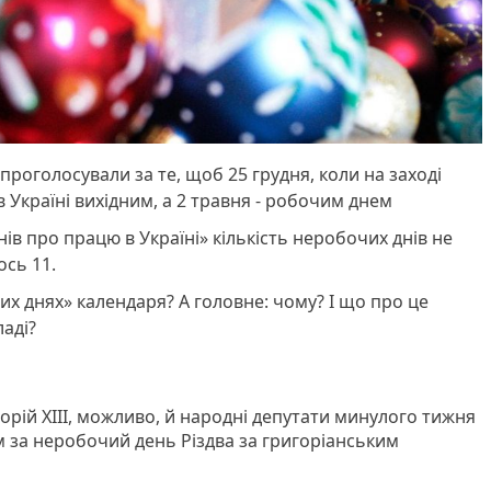
проголосували за те, щоб 25 грудня, коли на заході
в Україні вихідним, а 2 травня - робочим днем
онів про працю в Україні» кількість неробочих днів не
ось 11.
х днях» календаря? А головне: чому? І що про це
аді?
орій ХІІІ, можливо, й народні депутати минулого тижня
м за неробочий день Різдва за григоріанським