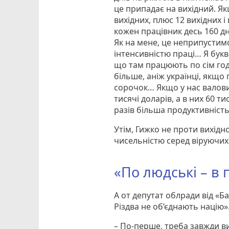
це припадає на вихідний. Якщо
вихідних, плюс 12 вихідних і
кожен працівник десь 160 д
Як на мене, це неприпустим
інтенсивністю праці… Я букв
що там працюють по сім годи
більше, аніж українці, якщо
сорочок… Якщо у нас валови
тисячі доларів, а в них 60 т
разів більша продуктивність
Утім, Гижко не проти вихідн
чисельністю серед віруючих
«По людські – в п
А от депутат облради від «
Різдва не об’єднають націю»
– По-перше, треба завжди ви