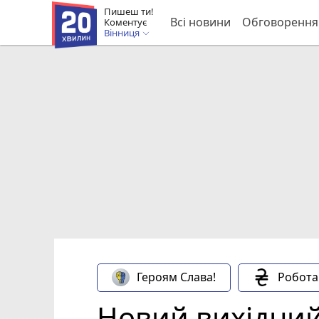
Пишеш ти!
Всі новини
Обговорення
Коментує
Вінниця
Героям Слава!
Робота
Новий вихідний