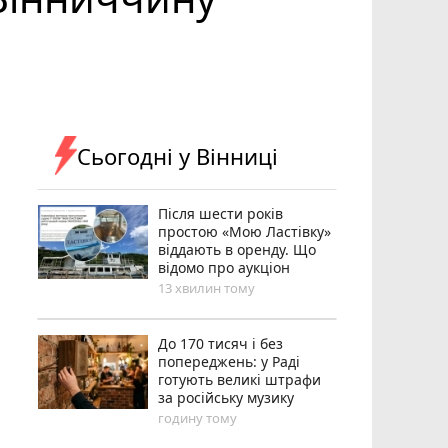
Сьогодні у Вінниці
Після шести років
простою «Мою Ластівку»
віддають в оренду. Що
відомо про аукціон
13 хвилин тому
До 170 тисяч і без
попереджень: у Раді
готують великі штрафи
за російську музику
годину тому