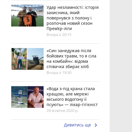
Удар незламності: історія
захисника, який
повернувся з полону і
розпочав новий сезон
Прем’єр-ліги
Вчора о 20:15
«Син занедужав після
бойових травм, то я сіла
на комбайн»: відома
співачка збирає хліб
Вчора о 19:30
«Вода з-під крана стала
кращою, але мережі
міського водогону її
псують» — лікар-гігієніст
29 жовтня 2020 р.
keyboard_arrow_right
Дивитись ще