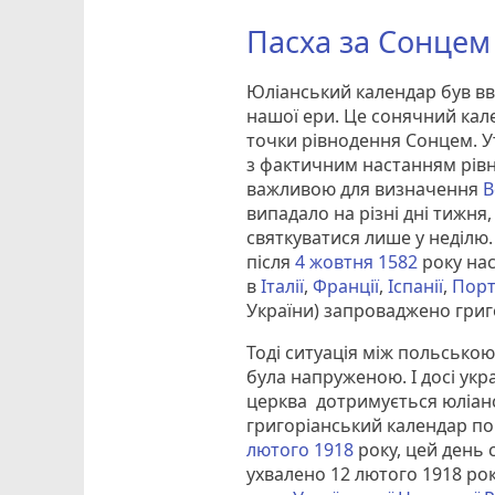
Пасха за Сонцем
Юліанський календар був вве
нашої ери. Це сонячний кал
точки рівнодення Сонцем. Ут
з фактичним настанням рівн
важливою для визначення
В
випадало на різні дні тижня
святкуватися лише у неділю.
після
4 жовтня
1582
року на
в
Італії
,
Франції
,
Іспанії
,
Порт
України) запроваджено григ
Тоді ситуація між польськ
була напруженою. І досі укра
церква дотримується юліанс
григоріанський календар по
лютого
1918
року, цей день
ухвалено 12 лютого 1918 рок