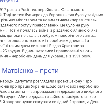
Республіки
.
917 років в Росії теж перейшли з Юліанського
 Тоді це теж був «крок до Європи» – так було у західних
а різниця між старим та новим стилем «перемістила»
іздвяного посту у православних. Це було на руку
»… Потім почалась війна із різдвяною ялинкою, яка
оків, допоки не стала атрибутом новорічного свята…
січня оголошено «святом і неробочим днем»… І от
країні таким днем визнано і Різдво Христове за
 25 грудня. Віднині католики і православні мають
 січня – неробочий день для українців із 1991 року.
 Матвієнко – проти
народні депутати розглядали Проект Закону “Про
аконів про працю України щодо святкових і неробочих
. Основна зміна — запровадження державного вихідного
25 грудня. Аби не додавати зайвого вихідного спікер
бій запропонував скасувати вихідний 2 травня, а День