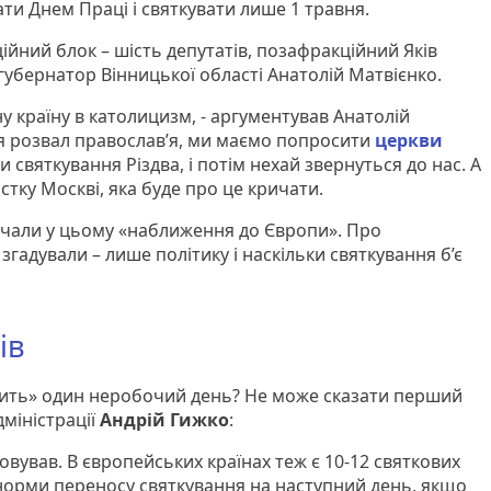
ти Днем Праці і святкувати лише 1 травня.
йний блок – шість депутатів, позафракційний Яків
 губернатор Вінницької області Анатолій Матвієнко.
 країну в католицизм, - аргументував Анатолій
ся розвал православ’я, ми маємо попросити
церкви
святкування Різдва, і потім нехай звернуться до нас. А
тку Москві, яка буде про це кричати.
ачали у цьому «наближення до Європи». Про
згадували – лише політику і наскільки святкування б’є
ів
рить» один неробочий день? Не може сказати перший
міністрації
Андрій Гижко
:
ховував. В європейських країнах теж є 10-12 святкових
є норми переносу святкування на наступний день, якщо