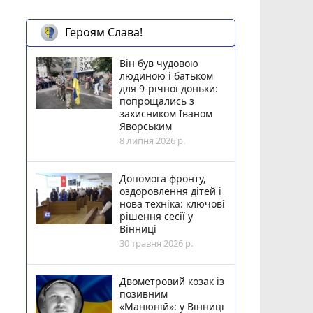
Героям Слава!
Він був чудовою
людиною і батьком
для 9-річної доньки:
попрощались з
захисником Іваном
Яворським
8 липня 2026 р.
Допомога фронту,
оздоровлення дітей і
нова техніка: ключові
рішення сесії у
Вінниці
30 травня 2026 р.
Двометровий козак із
позивним
«Манюній»: у Вінниці