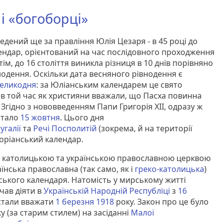
 і «богоборці»
дений ще за правління Юлія Цезаря - в 45 році до
ендар, орієнтований на час послідовного проходження
ім, до 16 століття виникла різниця в 10 днів порівняно
одення. Оскільки дата весняного рівнодення є
еликодня
: за Юліанським календарем це свято
, в той час як християни вважали, що Пасха повинна
 Згідно з нововведенням Папи Григорія ХІІ, одразу ж
стало
15 жовтня
. Цього дня
угалії
та
Речі Посполитій
(зокрема, й на території
оріанський календар.
ою католицькою та українською православною церквою
їнська православна (так само, як і
греко-католицька
)
ького календаря. Натомість у мирському житті
чав діяти в
Українській Народній Республіці
з
16
 стали вважати
1 березня
1918
року. Закон про це було
у (за старим стилем) на засіданні
Малої