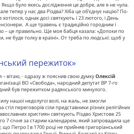
- Якщо було якесь дослідження це добре, але я не чула.
 але тепер у нас два Різдва? Хіба це об’єднує націю? По-
е хотілося, однак досі святкують і 23 лютого, і День
 пенсіонери. А ще травень є традиційно городним і
во – це правильно. Ще моя бабця казала: «Допоки по
, не буде толку в країні». От треба по людські: щоб у
янський пережиток»
– вітаю, - одразу ж пояснив свою думку
Олексій
ганізації ВО «Свобода», народний депутат ВР 7-го
ихідний був пережитком радянського минулого.
силу нашої недолугої волі, на жаль, не змогли
за стіл переговорів сіли представники різних релігійних
равославних християн святкують Різдво Христове 25
ого 7 січня за старим календарем, який запровадила ще
, що Петро І в 1700 році не прийняв григоріанський
ся: православні Греції, Румунії, Болгарії та Кіпру