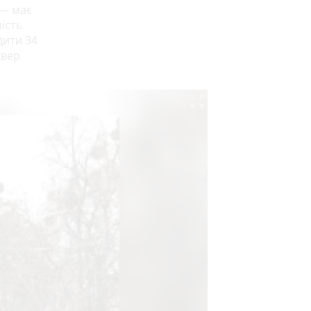
 — має
мість
дити 34
квер
