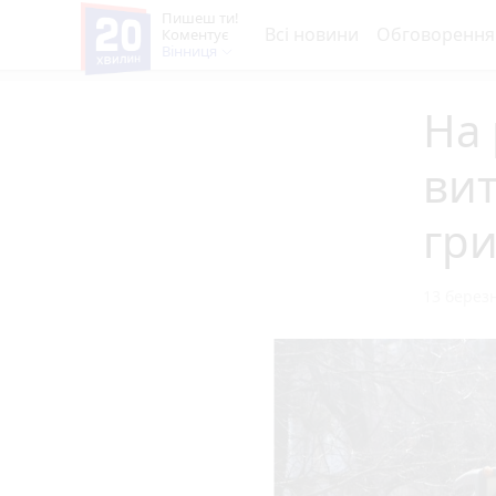
Пишеш ти!
Всі новини
Обговорення
Коментує
Вінниця
На 
вит
гр
13 березн