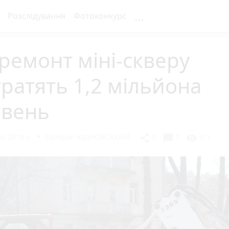
...
Розслідування
Фотоконкурс
ремонт міні-скверу
ратять 1,2 мільйона
ивень
я 2019 р.
Валерій ЧУДНОВСЬКИЙ
chat_bubble
share
visibility
2
7
911