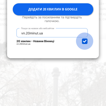
оші
переможець тендеру
— товариство «Агропродсоюз»
ати стару плитку з тротуарів, залишки пам’ятника. А за
ДОДАТИ 20 ХВИЛИН В GOOGLE
онтувати нову гранітну плитку, дві лавки з урнами, поса
шитів, два ліхтарі тощо. За тендерною документацією, с
площу 21 м².