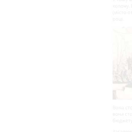
колону.
(місто 
році.
Вона сто
вона сто
бюджет
Загалом,