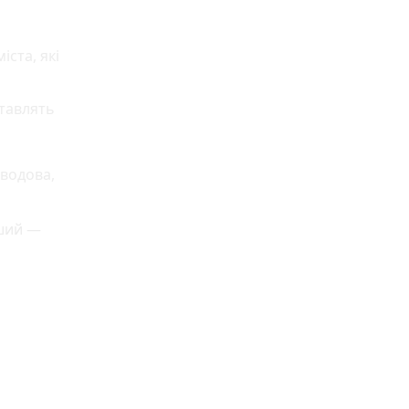
ста, які
ставлять
Оводова,
нший —
и