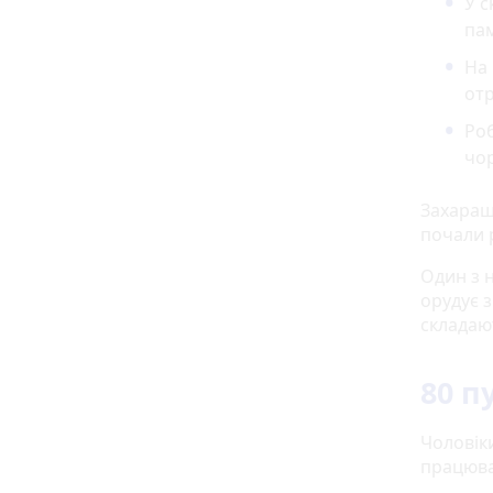
У с
пам
На 
от
Роб
чор
Захаращ
почали 
Один з 
орудує 
складают
80 п
Чоловік
працюва