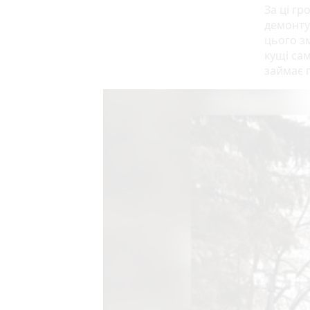
За ці гр
демонтув
цього зм
кущі сам
займає 