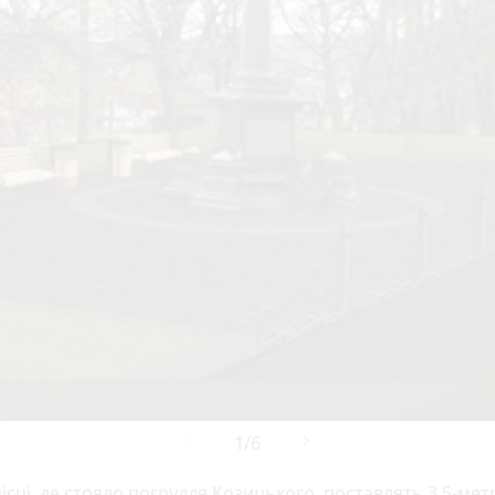
ісці, де стояло погруддя Козицького, поставлять 3,5-мет