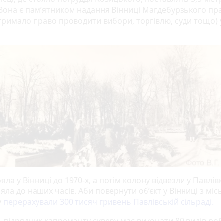
 Вона є пам’ятником надання Вінниці Магдебурзького пр
отримало право проводити вибори, торгівлю, суди тощо) 
яла у Вінниці до 1970-х, а потім колону відвезли у Павлівк
яла до наших часів. Аби повернути об’єкт у Вінниці з міс
у
перерахували 300 тисяч гривень Павлівській сільраді.
 підрядник капремонту скверу має виконати 80 видів робі