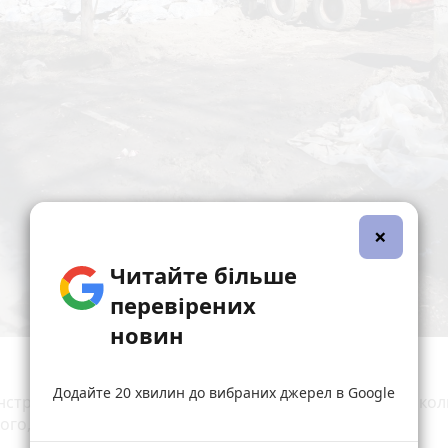
×
Читайте більше
перевірених
новин
Додайте 20 хвилин до вибраних джерел в Google
струкцію скверу, який носив до декомунізації ім’я Микол
го, заклали 1 мільйон 219 тисяч 492 гривні.