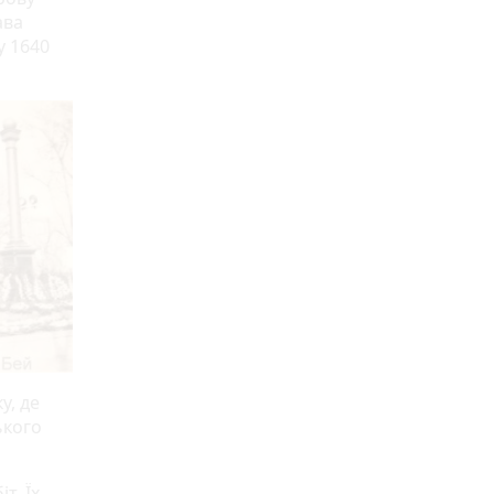
ава
у 1640
у, де
ького
т. Їх