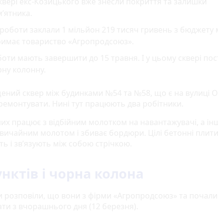
квері екс-Козицького вже знесли покриття та залишки
’ятника.
роботи заклали 1 мільйон 219 тисяч гривень з бюджету мі
римає товариство «Агропродсоюз».
оти мають завершити до 15 травня. І у цьому сквері по
ну колонну.
ений сквер між будинками №54 та №58, що є на вулиці 
ремонтувати. Нині тут працюють два робітники.
них працює з відбійним молотком на навантажувачі, а і
звичайним молотом і збиває бордюри. Цілі бетонні плит
ь і зв’язують між собою стрічкою.
унктів і чорна колона
и розповіли, що вони з фірми «Агропродсоюз» та почали
ти з вчорашнього дня (12 березня).