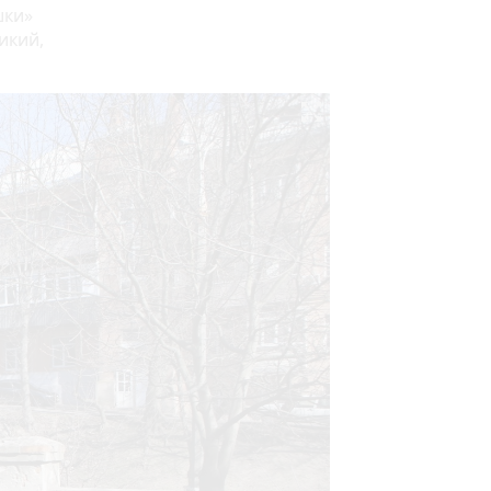
шки»
икий,
