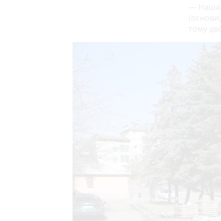
— Наша 
(основи,
тому дв