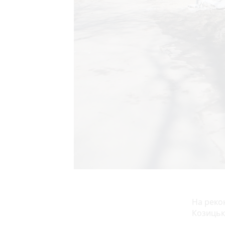
На рекон
Козицько