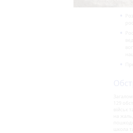
Роз
рос
Рос
вед
вог
на
Про
Обст
Загалом 
129 обс
військ т
на жаль,
пошкодж
школа т