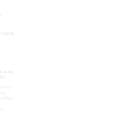
ипасів,
ському
ін.
ерігає
вну
 військ
і.