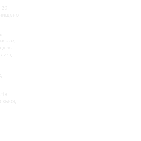
 20
знищено
ка
евське,
іївка,
дичі,
,
тів
ізької,