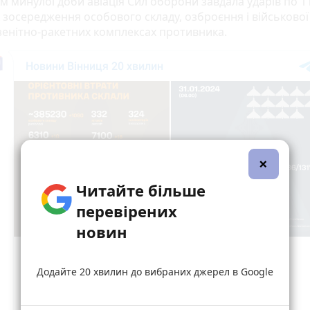
м минулої доби авіація Сил оборони завдала ударів по 1
 зосередження особового складу, озброєння і військової
 зенітно-ракетних комплексах противника.
×
Читайте більше
перевірених
новин
Додайте 20 хвилин до вибраних джерел в Google