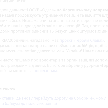
их) дій не вів.
відповідальності ОСУВ «Одеса»
на Херсонському напрям
 надалі продовжують утримання позицій та відбиття шт
йних військ. Незважаючи на значні втрати, ворог не пол
бити наші підрозділи із займаних позицій. Так, протяго
 доби противник здійснив 15 безуспішних штурмових дій
 RIA/20 хвилин, нагадаємо, має
проєкт «‎Героям Слава!»
‎.
даємо вінничанам про наших неймовірних бійців, щоб с
хню мужність летіли далеко за межі України! Нам є ким п
и часто пишемо про волонтерів та організації, які допо
 постраждалим від війни. Всі історії зібрали у рубриці «Гер
и їх ви можете за
посиланням
.
е також:
 ставки, де знову перейдуть дорогу на Соборній». Чому
и байдужі до полеглих воїнів?