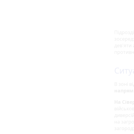
Підрозд
зосередж
дев'яти 
противн
Ситу
В зоні в
напрям
На Сів
військо
диверсі
на загр
загород