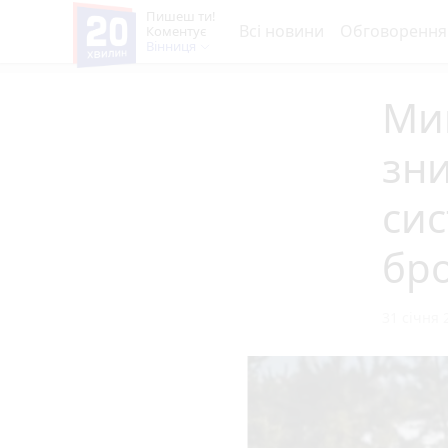
Пишеш ти!
Всі новини
Обговорення
Коментує
Вінниця
Мин
зн
сис
бр
31 січня 