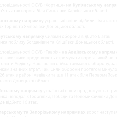
відповідальності ОСУВ «Хортиця»
на Куп’янському напр
п'ять атак ворога біля Синьківки Харківської області.
анському напрямку
українські воїни відбили сім атак о
х Тернів та Ямполівки Донецької області.
мутському напрямку
Силами оборони відбито 6 атак
ка поблизу Богданівки та Кліщіївки Донецької області.
ідповідальності ОСУВ «Таврія»
на Авдіївському напрям
ькі захисники продовжують стримувати ворога, який не
точити Авдіївку. Наші воїни стійко тримають оборону, з
икам значних втрат. Так, Сили оборони протягом минуло
26 атак в районі Авдіївки та ще 11 атак біля Первомайськ
ького Донецької області.
’їнському напрямку
українські воїни продовжують стр
ика неподалік Георгіївки, Побєди та Новомихайлівки До
 де відбито 16 атак.
тарському та Запорізькому напрямках
ворог наступа