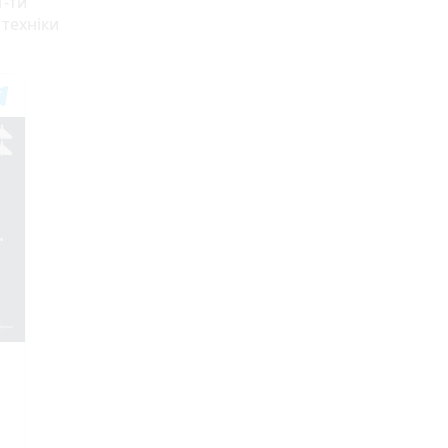
1-ти
 техніки