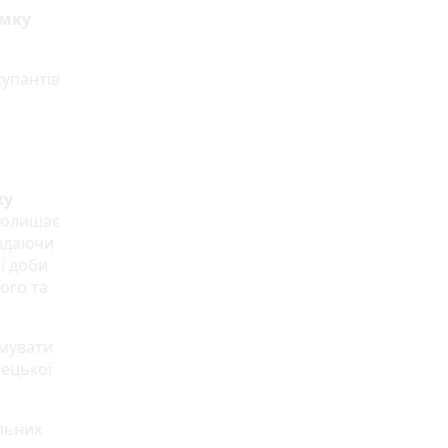
ямку
купантів
ку
 полишає
авдаючи
ї доби
ого та
имувати
нецької
льних