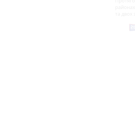
Протяго
районах
та двох