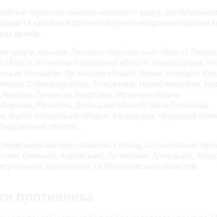
осійські окупанти завдали чергового удару, застосувавши
илами та засобами протиповітряної обороною України 
жих дронів.
их ударів зазнали: Леонівка Чернігівської області; Попів
 області; Устинівка Харківської області; Новоєгорівка, Н
ське лісництво Луганської області; Терни, Колодязі, Кліщ
инівка, Олександропіль, Очеретине, Новобахмутівка, Бер
 Авдіївка, Тоненьке, Георгіївка, Новомихайлівка,
йорське, Рівнопіль Донецької області; Мала Токмачка,
, Оріхів Запорізької області; Качкарівка, Червоний Маяк
Херсонської області.
илерійським вогнем опинилися понад 100 населених пунк
ської, Сумської, Харківської, Луганської, Донецької, Запор
етровської, Херсонської та Миколаївської областей.
ти противника