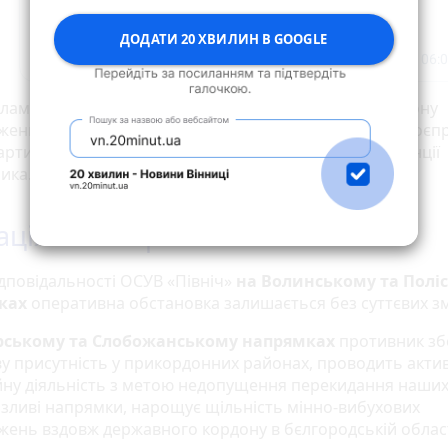
ДОДАТИ 20 ХВИЛИН В GOOGLE
ілами ракетних військ завдано ударів по одному району
ення озброєння і військової техніки, двох складах боєпр
артилерійських засобах та одній радіолокаційній станції
ика.
ація по напрямках
ідповідальності ОСУВ «Північ»
на Волинському та Полі
ках
оперативна обстановка залишається без суттєвих зм
ерському та Слобожанському напрямках
противник зб
ву присутність у прикордонних районах, проводить акти
йну діяльність з метою недопущення перекидання наших
озливі напрямки, нарощує щільність мінно-вибухових
жень вздовж державного кордону в бєлгородській област