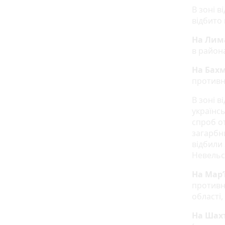
В зоні 
відбито 
На Лим
в района
На Бах
противни
В зоні в
українс
спроб о
загарбн
відбили 
Невельс
На Мар
противн
області,
На Шах