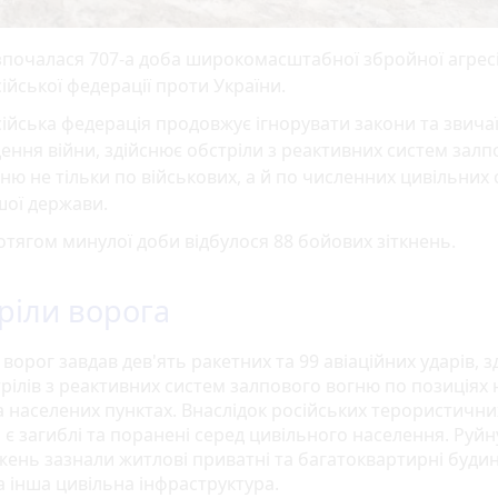
почалася 707-а доба широкомасштабної збройної агресі
ійської федерації проти України.
ійська федерація продовжує ігнорувати закони та звича
ення війни, здійснює обстріли з реактивних систем залп
ню не тільки по військових, а й по численних цивільних 
шої держави.
тягом минулої доби відбулося 88 бойових зіткнень.
ріли ворога
ворог завдав дев'ять ракетних та 99 авіаційних ударів, з
трілів з реактивних систем залпового вогню по позиціях
а населених пунктах. Внаслідок російських терористични
 є загиблі та поранені серед цивільного населення. Руйн
ень зазнали житлові приватні та багатоквартирні будин
а інша цивільна інфраструктура.