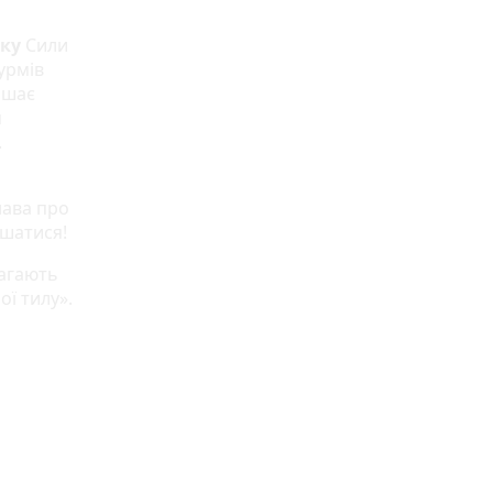
ку
Сили
урмів
ишає
м
.
лава про
ишатися!
магають
ої тилу».