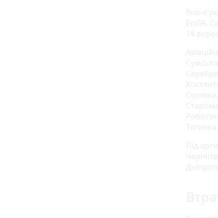
Вночі р
БпЛА. С
14 воро
Авіаційн
Сумської
Серебрян
Костянт
Орлівка,
Старома
Роботине
Тягинка 
Під арт
Чернігів
Дніпроп
Втра