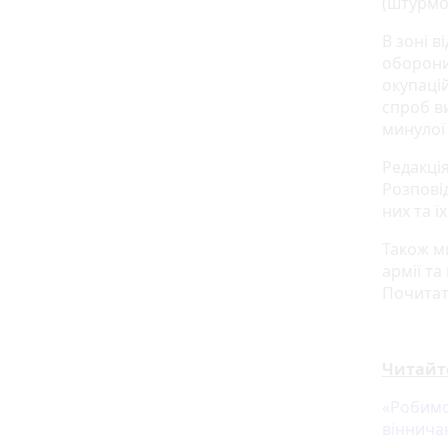
(штурмов
В зоні 
оборони
окупаці
спроб ви
минулої
Редакція
Розпові
них та ї
Також м
армії та
Почитат
Читайт
«Робимо
вінничан