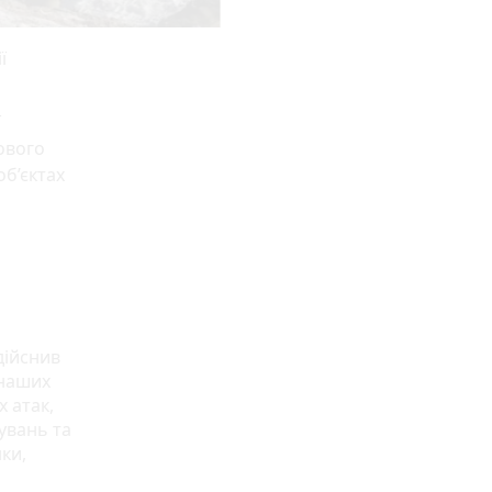
ї
ї
ового
об’єктах
дійснив
 наших
х атак,
увань та
ки,