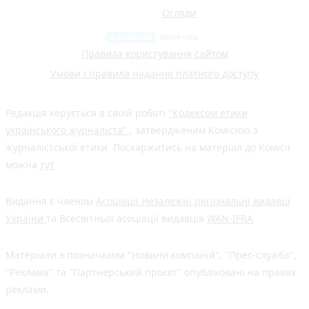
Огляди
Правила користування сайтом
Умови і правила надання платного доступу
Редакція керується в своїй роботі
"Кодексом етики
українського журналіста"
, затвердженим Комісією з
журналістської етики. Поскаржитись на матеріал до Комісії
можна
тут
Видання є членом
Асоціації Незалежні регіональні видавці
України
та Всесвітньої асоціації видавців
WAN-IFRA
Матеріали з позначками "Новини компаній", "Прес-служба",
"Реклама" та "Партнерський проєкт" опубліковані на правах
реклами.