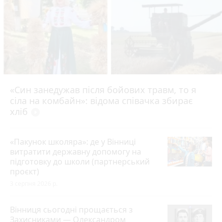
«Син занедужав після бойових травм, то я
сіла на комбайн»: відома співачка збирає
хліб
play_circle_filled
«Пакунок школяра»: де у Вінниці
витратити державну допомогу на
підготовку до школи (партнерський
проєкт)
3 серпня 2026 р.
Вінниця сьогодні прощається з
Захисниками — Олександром