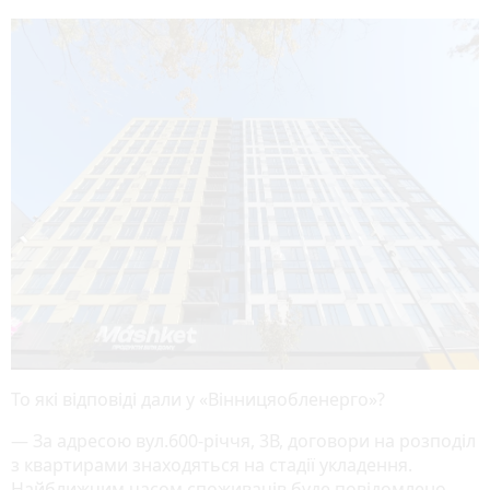
То які відповіді дали у «Вінницяобленерго»?
— За адресою вул.600-річчя, 3В, договори на розподіл
з квартирами знаходяться на стадії укладення.
Найближчим часом споживачів буде повідомлено