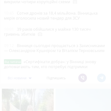
викрили чотири корупційні схеми
photo_camera
10:45
Сотня дронів за 18,4 мільйона. Вінницька
мерія оголосила новий тендер для ЗСУ
10:01
39 раків обійшлися у майже 130 тисяч
гривень збитків
photo_camera
09:12
Вінниця сьогодні прощається з Захисниками
— Олександром Кушніром та Віталієм Терновським
«Сертифікати добра»: у Вінниці знову
Від читача
допомагають тим, хто потребує підтримки
Всі новини
Підпишись