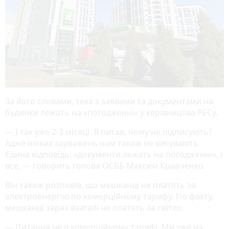
За його словами, тека з заявами та документами на
будинки лежать на «погодженні» у керівництва РЕСу.
— І так уже 2-3 місяці. Я питав, чому не підписують?
Адже ніяких зауважень нам також не висувають.
Єдина відповідь: «документи лежать на погодженні», і
все, — говорить голова ОСББ Максим Кравченко.
Він також розповів, що мешканці не платять за
електроенергію по комерційному тарифу. По факту,
мешканці зараз взагалі не платять за світло.
— Питання не в комерційному тарифі. Ми уже на