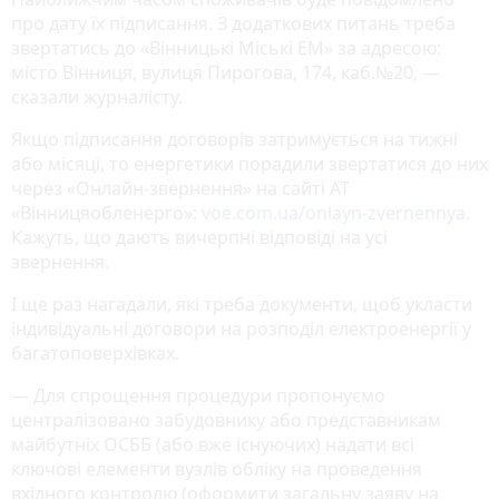
про дату їх підписання. З додаткових питань треба
звертатись до «Вінницькі Міські ЕМ» за адресою:
місто Вінниця, вулиця Пирогова, 174, каб.№20, —
сказали журналісту.
Якщо підписання договорів затримується на тижні
або місяці, то енергетики порадили звертатися до них
через «Онлайн-звернення» на сайті АТ
«Вінницяобленерго»:
voe.com.ua/onlayn-zvernennya
.
Кажуть, що дають вичерпні відповіді на усі
звернення.
І ще раз нагадали, які треба документи, щоб укласти
індивідуальні договори на розподіл електроенергії у
багатоповерхівках.
— Для спрощення процедури пропонуємо
централізовано забудовнику або представникам
майбутніх ОСББ (або вже існуючих) надати всі
ключові елементи вузлів обліку на проведення
вхідного контролю (оформити загальну заяву на