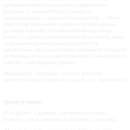
проведення вхідного контролю з відповідним
реєстром та при необхідності заяву на
програмування), — розповіли енергетики. — Також
зібрати у всіх власників документи для укладання
договору (паспорт, ідентифікаційний код, право
власності, заяву на облаштування вузла обліку, заяву
на укладення договору на розподіл е/е та
підключення електроустановки замовника) та надати
до Вінницьких міських електромереж із реєстром усіх
квартир з відповідними даними.
«Вінницягаз», нагадаємо,
просить вінничан
заплатити борги за доставку газу. А що з переплатою?
Читайте також:
«Я на фронті, а дружину з дитиною виселяють»
Конфлікт з переселенцем за дитсадок у Демидівці