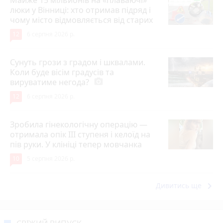
люки у Вінниці: хто отримав підряд і
чому місто відмовляється від старих
12
6 серпня 2026 р.
Сунуть грози з градом і шквалами.
Коли буде вісім градусів та
вируватиме негода?
photo_camera
12
6 серпня 2026 р.
Зробила гінекологічну операцію —
отримала опік ІІІ ступеня і келоїд на
пів руки. У клініці тепер мовчанка
10
5 серпня 2026 р.
keyboard_arrow_right
Дивитись ще