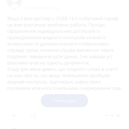
23 жовтня 2023 р.
Якщо є вже договір з ОСББ та є побутовий тариф -
це вже фактично зроблена робота. Процес
оформлення індивідуальних договорів із
проходженням вхідного контролю кожного
лічильника та даними кожного співвласника -
справді трохи затяжна справа виключно через
подання - введення купи даних. І не завжди усі
власники вчасно здають документи.
А іще для мене дивно, що жодного слова в статті
не має про те, що якщо лічильники пройшли
вхідний контроль, відповідно зафіксовані
показники кожного лічильника і нарахування піде
від цих показників. Відповідно, кількість спожитих
кВт власниками за період укладання
Читати далі
індивідуальних договорів, в подальшому
відмінусується від загальнобудинкового
reply
share
remove
add
0
лічильника і не буде подвійної оплати.
Іще є кілька варіантів вирішення тимчасової