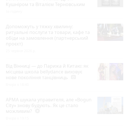
Кушніром та Віталієм Терновським
за годину
Допоможуть у тяжку хвилину:
ритуальні послуги та товари, кафе та
обіди на замовлення (партнерський
проєкт)
25 червня 2026 р.
Від Вінниці — до Парижа й Китаю: як
місцева школа bellydance виховує
нове покоління танцівниць
photo_camera
Вчора о 18:40
АРМА шукала управителя, але «Bogun
City» знову будують. Як це стало
можливим?
play_circle_filled
Вчора о 19:15