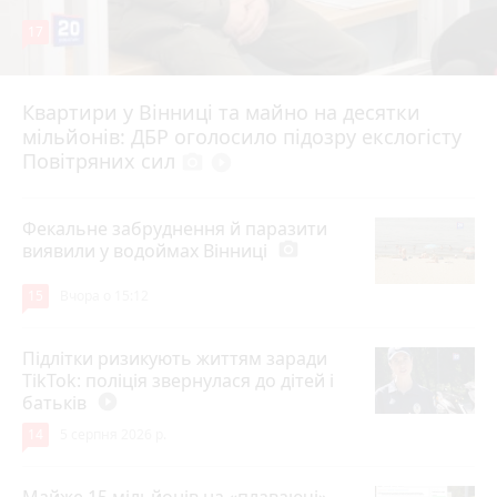
17
Квартири у Вінниці та майно на десятки
6 серпня 2026 р.
мільйонів: ДБР оголосило підозру екслогісту
Повітряних сил
photo_camera
play_circle_filled
Фекальне забруднення й паразити
виявили у водоймах Вінниці
photo_camera
15
Вчора о 15:12
Підлітки ризикують життям заради
TikTok: поліція звернулася до дітей і
батьків
play_circle_filled
14
5 серпня 2026 р.
Майже 15 мільйонів на «плаваючі»