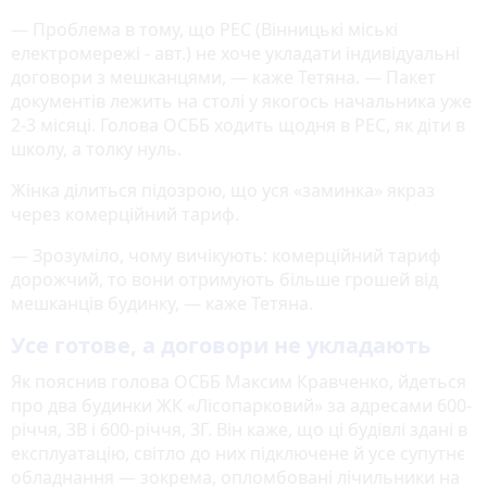
— Проблема в тому, що РЕС (Вінницькі міські
електромережі - авт.) не хоче укладати індивідуальні
договори з мешканцями, — каже Тетяна. — Пакет
документів лежить на столі у якогось начальника уже
2-3 місяці. Голова ОСББ ходить щодня в РЕС, як діти в
школу, а толку нуль.
Жінка ділиться підозрою, що уся «заминка» якраз
через комерційний тариф.
— Зрозуміло, чому вичікують: комерційний тариф
дорожчий, то вони отримують більше грошей від
мешканців будинку, — каже Тетяна.
Усе готове, а договори не укладають
Як пояснив голова ОСББ Максим Кравченко, йдеться
про два будинки ЖК «Лісопарковий» за адресами 600-
річчя, 3В і 600-річчя, 3Г. Він каже, що ці будівлі здані в
експлуатацію, світло до них підключене й усе супутнє
обладнання — зокрема, опломбовані лічильники на