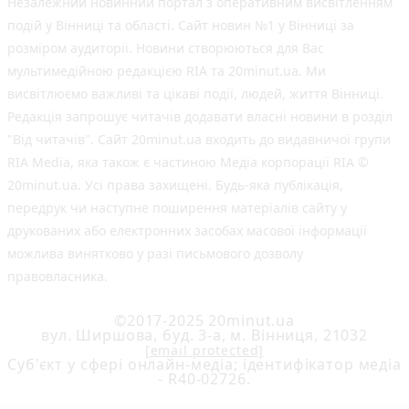
Незалежний новинний портал з оперативним висвітленням
подій у Вінниці та області. Сайт новин №1 у Вінниці за
розміром аудиторії. Новини створюються для Вас
мультимедійною редакцією RIA та 20minut.ua. Ми
висвітлюємо важливі та цікаві події, людей, життя Вінниці.
Редакція запрошує читачів додавати власні новини в розділ
"Від читачів". Сайт 20minut.ua входить до видавничої групи
RIA Media, яка також є частиною Медіа корпорації RIA ©
20minut.ua. Усі права захищені. Будь-яка публiкацiя,
передрук чи наступне поширення матеріалів сайту у
друкованих або електронних засобах масової інформації
можлива винятково у разі письмового дозволу
правовласника.
©2017-2025 20minut.ua
вул. Ширшова, буд. 3-а, м. Вінниця, 21032
[email protected]
Cуб'єкт у сфері онлайн-медіа; ідентифікатор медіа
- R40-02726.