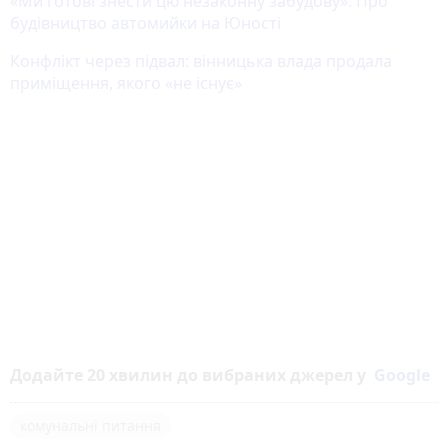
«Ми готові знести цю незаконну забудову». Про
будівництво автомийки на Юності
Конфлікт через підвал: вінницька влада продала
приміщення, якого «не існує»
Додайте 20 хвилин до вибраних джерел у
Google
комунальні питання