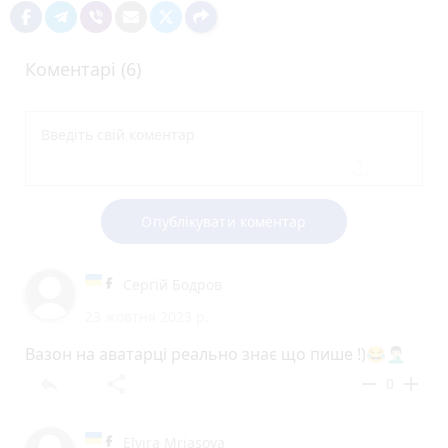
Коментарі (6)
Опублікувати коментар
Сергій Бодров
23 жовтня 2023 р.
Вазон на аватарці реально знає що пише !)😂🤦🏻‍♂️
reply
share
remove
add
0
Elvira Mriasova