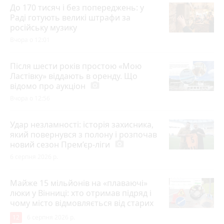
До 170 тисяч і без попереджень: у
Раді готують великі штрафи за
російську музику
Вчора о 12:01
Після шести років простою «Мою
Ластівку» віддають в оренду. Що
відомо про аукціон
photo_camera
Вчора о 12:56
Удар незламності: історія захисника,
який повернувся з полону і розпочав
новий сезон Прем’єр-ліги
photo_camera
6 серпня 2026 р.
Майже 15 мільйонів на «плаваючі»
люки у Вінниці: хто отримав підряд і
чому місто відмовляється від старих
12
6 серпня 2026 р.