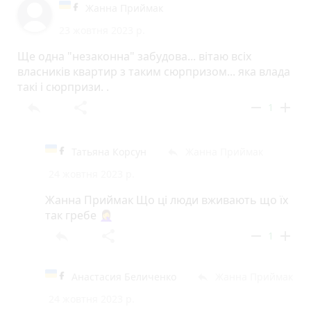
проблеми, але це вже для кожного будинку
Жанна Приймак
окремо.
23 жовтня 2023 р.
Ще одна "незаконна" забудова... вітаю всіх
власників квартир з таким сюрпризом... яка влада
такі і сюрпризи. .
reply
share
remove
add
1
Татьяна Корсун
Жанна Приймак
reply
24 жовтня 2023 р.
Жанна Приймак Що ці люди вживають що їх
так гребе 🤦‍♀️
reply
share
remove
add
1
Анастасия Беличенко
Жанна Приймак
reply
24 жовтня 2023 р.