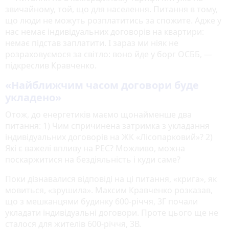
звичайному, той, що для населення. Питання в тому,
що люди не можуть розплатитись за спожите. Адже у
нас немає індивідуальних договорів на квартири:
немає підстав заплатити. І зараз ми ніяк не
розраховуємося за світло: воно йде у борг ОСББ, —
підкреслив Кравченко.
«Найближчим часом договори буде
укладено»
Отож, до енергетиків маємо щонайменше два
питання: 1) Чим спричинена затримка з укладання
індивідуальних договорів на ЖК «Лісопарковий»? 2)
Які є важелі впливу на РЕС? Можливо, можна
поскаржитися на бездіяльність і куди саме?
Поки дізнавалися відповіді на ці питання, «крига», як
мовиться, «зрушила». Максим Кравченко розказав,
що з мешканцями будинку 600-річчя, 3Г почали
укладати індивідуальні договори. Проте цього ще не
сталося для жителів 600-річчя, 3В.