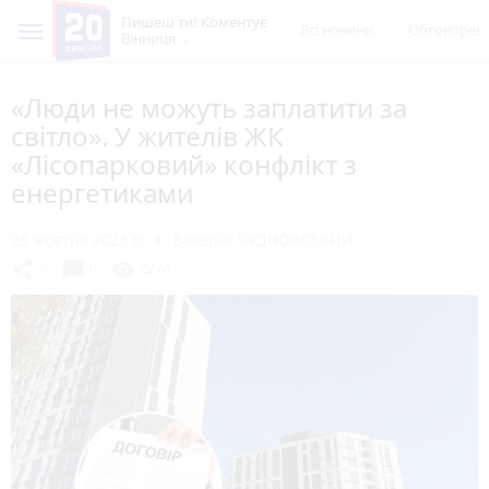
Пишеш ти! Коментує
Всі новини
Обговорен
Вінниця
«Люди не можуть заплатити за
світло». У жителів ЖК
«Лісопарковий» конфлікт з
енергетиками
23 жовтня 2023 р.
Валерій ЧУДНОВСЬКИЙ
chat_bubble
share
visibility
5
6
2274