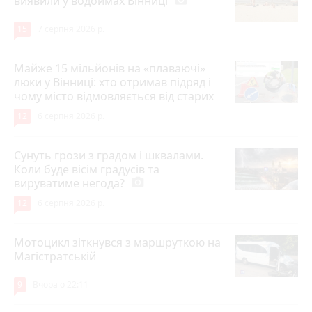
виявили у водоймах Вінниці
photo_camera
15
7 серпня 2026 р.
Майже 15 мільйонів на «плаваючі»
люки у Вінниці: хто отримав підряд і
чому місто відмовляється від старих
12
6 серпня 2026 р.
Сунуть грози з градом і шквалами.
Коли буде вісім градусів та
вируватиме негода?
photo_camera
12
6 серпня 2026 р.
Мотоцикл зіткнувся з маршруткою на
Магістратській
9
Вчора о 22:11