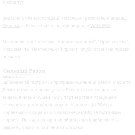
можна
тут
Видання є членом
Асоціації Незалежні регіональні видавці
України
та Всесвітньої асоціації видавців
WAN-IFRA
Матеріали з позначками "Новини компаній", "Прес-служба",
"Реклама" та "Партнерський проєкт" опубліковані на правах
реклами.
Здійснено за підтримки програми «Сильніші разом: Медіа та
Демократія», що реалізується Всесвітньою асоціацією
видавців новин (WAN-IFRA) у партнерстві з Асоціацією
«Незалежні регіональні видавці України» (АНРВУ) та
Норвезькою асоціацією медіабізнесу (MBL) за підтримки
Норвегії. Погляди авторів не обов’язково відображають
офіційну позицію партнерів програми.