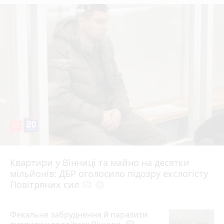
17
Квартири у Вінниці та майно на десятки
6 серпня 2026 р.
мільйонів: ДБР оголосило підозру екслогісту
Повітряних сил
photo_camera
play_circle_filled
Фекальне забруднення й паразити