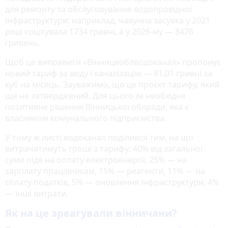
для ремонту та обслуговування водопровідної
інфраструктури: наприклад, чавунна засувка у 2021
році коштувала 1734 гривні, а у 2026-му — 8476
гривень.
Щоб це виправити «Вінницяоблводоканал» пропонує
новий тариф за воду і каналізацію — 81,01 гривні за
куб на місяць. Зауважимо, що це проєкт тарифу, який
ще не затверджений. Для цього їм необхідне
позитивне рішення Вінницької облради, яка є
власником комунального підприємства.
У тому ж листі водоканал поділився тим, на що
витрачатимуть гроші з тарифу: 40% від загальної
суми піде на оплату електроенергії, 25% — на
зарплату працівникам, 15% — реагенти, 11% — на
сплату податків, 5% — оновлення інфраструктури, 4%
— інші витрати.
Як на це зреагували вінничани?