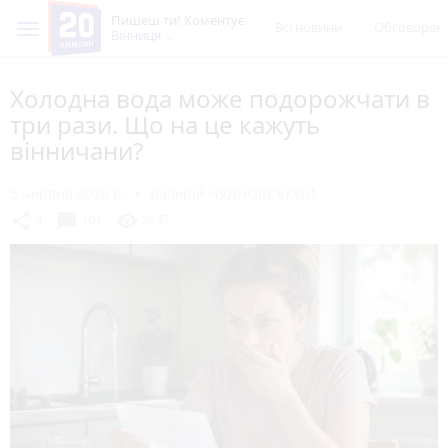
Пишеш ти! Коментує
Всі новини
Обговорен
Вінниця
Холодна вода може подорожчати в
три рази. Що на це кажуть
вінничани?
5 червня 2026 р.
Валерій ЧУДНОВСЬКИЙ
chat_bubble
share
visibility
4
101
2647