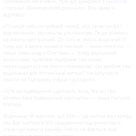
Переважно негативно, про що дізналися з
facebook
-
сторінки «Вінницяоблводоканалу». Ось деякі їх
відповіді:
«Позиція «або потрійний тариф, або катастрофа і
відключення» звучить як ультиматум. Люди фізично
не мають цих грошей. До того ж, якість води в місті
така, що її важко назвати питною — вона технічна, —
пише Олександра Олегівна. — ​Чому вирішення
фінансових проблем підприємства знову
перекладається на плечі споживачів? Що зробив сам
водоканал для оптимізації витрат? Чи залучаєте
гранти на підтримку інфраструктури?».
«25% на підвищення зарплати, агов. Ми всі теж
хочемо таке підвищення зарплати», — пише Наталія
Матвіїв.
Водоканал їй відповів, що 25% — це частка від тарифу,
яка йде зарплати 800 працівників підприємства в
структурі нового тарифу. Тобто, не йдеться про
підвищення окладів на чверть.