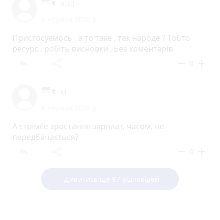
Vlad
6 червня 2026 р.
Пристосуємось , а то таке , так народе ? Тобто
ресурс , робіть висновки . Без коментарів
reply
share
remove
add
0
М
6 червня 2026 р.
А стрімке зростання зарплат, часом, не
передбачається?
reply
share
remove
add
0
Дивитись ще 97 відповідей