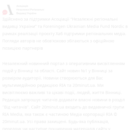
Здійснено за підтримки Асоціації “Незалежні регіональні
видавці України” та Foreningen Ukrainian Media Fund Nordic в
рамках реалізації проєкту Хаб підтримки регіональних медіа.
Погляди авторів не обов'язково збігаються з офіційною
позицією партнерів
Незалежний новинний портал з оперативним висвітленням
подій у Вінниці та області. Сайт новин №1 у Вінниці за
розміром аудиторії. Новини створюються для Вас
мультимедійною редакцією RIA та 20minut.ua. Ми
висвітлюємо важливі та цікаві події, людей, життя Вінниці.
Редакція запрошує читачів додавати власні новини в розділ
"Від читачів". Сайт 20minut.ua входить до видавничої групи
RIA Media, яка також є частиною Медіа корпорації RIA ©
20minut.ua. Усі права захищені. Будь-яка публiкацiя,
передрук чи наступне поширення матеріалів сайту у