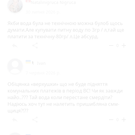
Natalinigruca Nigruca
30 липня 2026 р.
Якби вода була не технічною можна булоб щось
думати.Але купувати питну воду по 3гр / л,тай ще
платити за технічну-80гр/ л.Це абсурд.
reply
share
remove
add
0
Ivan
7 червня 2026 р.
Обіцянка «верхушки» що не буде підняття
комунальних платежів в період ВС! Чи як завжди
найо..??? Тай вода коли перестане смердіти?
Надіюсь хоч тут не налетить пришибляна смм-
щиця?!??
reply
share
remove
add
0