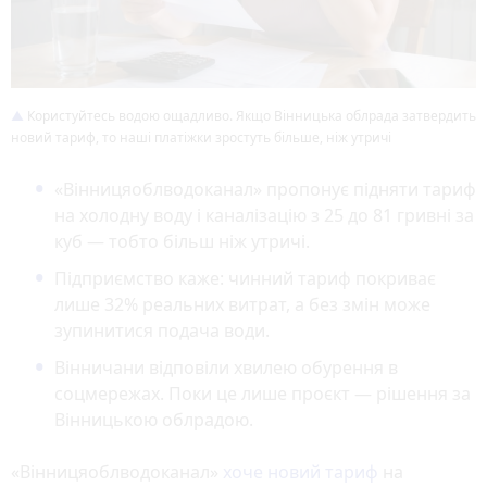
Користуйтесь водою ощадливо. Якщо Вінницька облрада затвердить
новий тариф, то наші платіжки зростуть більше, ніж утричі
«Вінницяоблводоканал» пропонує підняти тариф
на холодну воду і каналізацію з 25 до 81 гривні за
куб — тобто більш ніж утричі.
Підприємство каже: чинний тариф покриває
лише 32% реальних витрат, а без змін може
зупинитися подача води.
Вінничани відповіли хвилею обурення в
соцмережах. Поки це лише проєкт — рішення за
Вінницькою облрадою.
«Вінницяоблводоканал»
хоче новий тариф
на