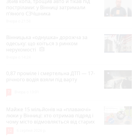
Збив копа, трощив авто й тікав під
пострілами: у Вінниці затримали
п’яного СЗЧшника
Вчора о 21:58
Вінницька «однушка» дорожча за
одеську: що коїться з ринком
нерухомості
photo_camera
Вчора о 14:24
0,87 проміле і смертельна ДТП — 17-
річного водія взяли під варту
7
Вчора о 13:01
Майже 15 мільйонів на «плаваючі»
люки у Вінниці: хто отримав підряд і
чому місто відмовляється від старих
12
6 серпня 2026 р.