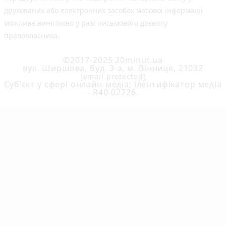
друкованих або електронних засобах масової інформації
можлива винятково у разі письмового дозволу
правовласника.
©2017-2025 20minut.ua
вул. Ширшова, буд. 3-а, м. Вінниця, 21032
[email protected]
Cуб'єкт у сфері онлайн-медіа; ідентифікатор медіа
- R40-02726.