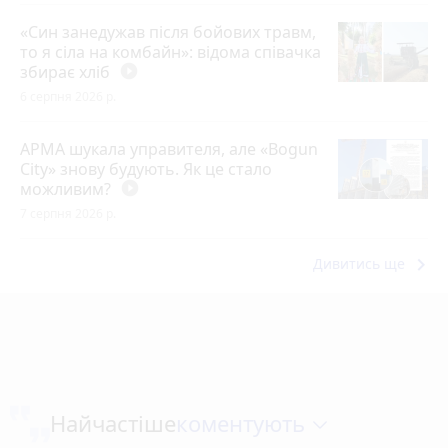
«Син занедужав після бойових травм,
то я сіла на комбайн»: відома співачка
збирає хліб
play_circle_filled
6 серпня 2026 р.
АРМА шукала управителя, але «Bogun
City» знову будують. Як це стало
можливим?
play_circle_filled
7 серпня 2026 р.
keyboard_arrow_right
Дивитись ще
коментують
Найчастіше