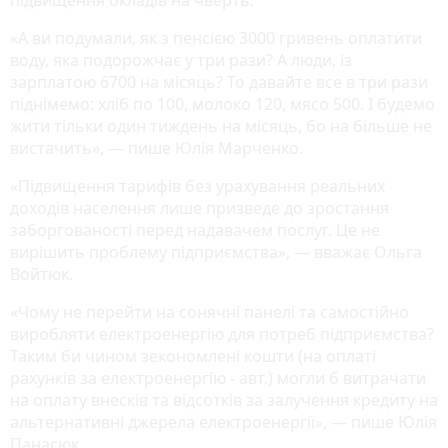
«А ви подумали, як з пенсією 3000 гривень оплатити
воду, яка подорожчає у три рази? А люди, із
зарплатою 6700 на місяць? То давайте все в три рази
піднімемо: хліб по 100, молоко 120, мясо 500. І будемо
жити тільки один тиждень на місяць, бо на більше не
вистачить», — пише Юлія Марченко.
«Підвищення тарифів без урахування реальних
доходів населення лише призведе до зростання
заборгованості перед надавачем послуг. Це не
вирішить проблему підприємства», — вважає Ольга
Войтюк.
«Чому не перейти на сонячні панелі та самостійно
виробляти електроенергію для потреб підприємства?
Таким би чином зекономлені кошти (на оплаті
рахунків за електроенергію - авт.) могли б витрачати
на оплату внесків та відсотків за залучення кредиту на
альтернативні джерела електроенергії», — пише Юлія
Панасюк.