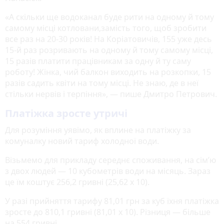
«А скільки ще водоканал буде рити на одному й тому
самому місці котловани,замість того, щоб зробити
все раз на 20-30 років! На Коріатовичів, 155 уже десь
15-й раз розривають на одному й тому самому місці,
15 разів платити працівникам за одну й ту саму
роботу! Жінка, чий балкон виходить на розкопки, 15
разів садить квіти на тому місці. Не знаю, де в неї
стільки нервів і терпіння», — пише Дмитро Петрович.
Платіжка зросте утричі
Для розуміння уявімо, як вплине на платіжку за
комуналку новий тариф холодної води.
Візьмемо для прикладу середнє споживання, на сімʼю
з двох людей — 10 кубометрів води на місяць. Зараз
це їм коштує 256,2 гривні (25,62 х 10).
У разі прийняття тарифу 81,01 грн за куб їхня платіжка
зросте до 810,1 гривні (81,01 х 10). Різниця — більше
на 554 гривні.