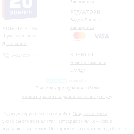
Звернутися
РЕДАКТОРИ
Вадим Павлов
Звернутися
РОБОТА У НАС
Шукаєм таланти
Детальніше
КОРИСНЕ
phone_in_talk
(0432) 555 -111
Новини компаній
Огляди
Правила користування сайтом
Умови і правила надання платного доступу
Редакція керується в своїй роботі
"Кодексом етики
українського журналіста"
, затвердженим Комісією з
журналістської етики. Поскаржитись на матеріал до Комісії