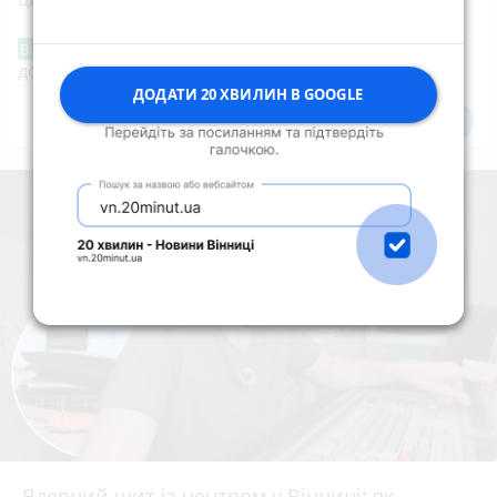
«Сертифікати добра»: у Вінниці знову
Від читача
допомагають тим, хто потребує підтримки
ДОДАТИ 20 ХВИЛИН В GOOGLE
Всі новини
Підпишись
Ядерний щит із центром у Вінниці: як