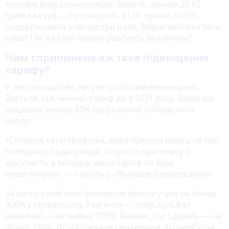
холодну воду і каналізацію. Замість чинних 25,62
гривні за куб — пропонують 81,01 гривні. Тобто,
подорожчання у понад три рази. Звідки виникла така
сума? І як на таку новину реагують вінничани?
Чим спричинене аж таке підвищення
тарифу?
У листах «щастя», які уже розіслали вінничанам,
йдеться, що чинний тариф діє з 2021 року. Зараз він
покриває менше 32% від реальної собівартості
послуг.
«Ситуація катастрофічна, адже йдеться навіть не про
погодинну подачу води, а просто про повну її
відсутність в випадку, якщо тариф не буде
переглянуто», —
пишуть
у «Вінницяоблводоканал».
За шість років електроенергія зросла у ціні на понад
300% у середньому. Реагенти — хлор, сульфат
алюмінію — на майже 200%. Бензин, газ і дизель — на
понад 320%. Подорожчали і матеріали, які необхідні