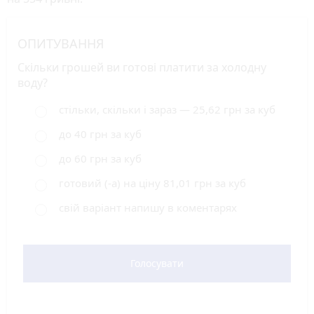
ОПИТУВАННЯ
Скільки грошей ви готові платити за холодну
воду?
стільки, скільки і зараз — 25,62 грн за куб
до 40 грн за куб
до 60 грн за куб
готовий (-а) на ціну 81,01 грн за куб
свій варіант напишу в коментарях
Голосувати