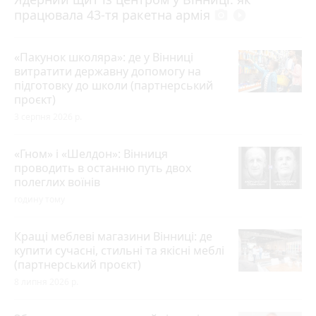
працювала 43-тя ракетна армія
photo_camera
play_circle_filled
«Пакунок школяра»: де у Вінниці
витратити державну допомогу на
підготовку до школи (партнерський
проєкт)
3 серпня 2026 р.
«Гном» і «Шелдон»: Вінниця
проводить в останню путь двох
полеглих воїнів
годину тому
Кращі меблеві магазини Вінниці: де
купити сучасні, стильні та якісні меблі
(партнерський проєкт)
8 липня 2026 р.