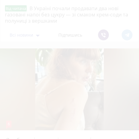
В Україні почали продавати два нові
Від читача
газовані напої без цукру — зі смаком крем-соди та
полуниці з вершками
Всі новини
Підпишись
6