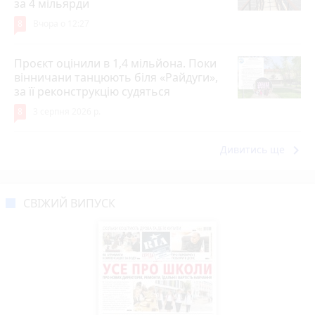
за 4 мільярди
8
Вчора о 12:27
Проєкт оцінили в 1,4 мільйона. Поки
вінничани танцюють біля «Райдуги»,
за її реконструкцію судяться
8
3 серпня 2026 р.
keyboard_arrow_right
Дивитись ще
СВІЖИЙ ВИПУСК