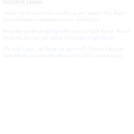
Читайте також:
«Наші сини загинули на війні, а ми сидимо без води»:
крик матерів із жмеринського «Сектору»
Мамина кровиця врятувала сина: історія жінки, яка за
45 років донорства здала понад два відра крові
«Ти той чувак, що бігає на протезі?» Роман Кашпур
присвятив сім марафонів пам’яті свого командира