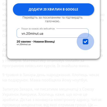
бабуся відповіла: «Вона зараз отримує орден за
чоловіка». У той само час Наталії вручали орден
ДОДАТИ 20 ХВИЛИН В GOOGLE
«Хрест Героя». Це посмертна військова відзнака, якою
нагородили Олександра Овєчкіна командування його
військової частини 0989. Рідним повідомили, що
командир частини підписав подання на удостоєння
Олександра ордена «За мужність» III ступеня.
Син Героя Захар сказав, що хоче бути програмістом.
Для цього додатково вивчає англійську і математику.
Каже, на додаткові заняття з англійської їздить з села
у Немирів. Математику опановує онлайн за
програмою київських курсів. Їх знайшла мама.
9 травня в Захара день народження. Хлопець чекає
на подарунок. Мама пообіцяла йому ноутбук.
Запитую Захара, чи писатиме меценатці з Союзу
Українок Америки. Хлопець каже, що хоче це
зробити. Дістає з конверта електронну адресу. Читає
прізвище меценатки, від якої отримав гроші. Це —