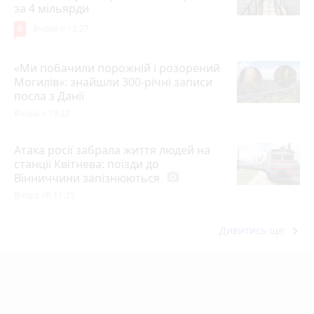
за 4 мільярди
8
Вчора о 12:27
«Ми побачили порожній і розорений
Могилів»: знайшли 300-річні записи
посла з Данії
Вчора о 19:22
Атака росії забрала життя людей на
станції Квітнева: поїзди до
Вінниччини запізнюються
photo_camera
Вчора об 11:25
keyboard_arrow_right
Дивитись ще