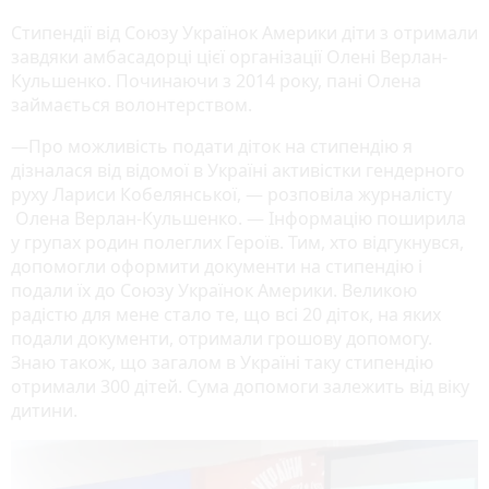
Стипендії від Союзу Українок Америки діти з отримали
завдяки амбасадорці цієї організації Олені Верлан-
Кульшенко. Починаючи з 2014 року, пані Олена
займається волонтерством.
—Про можливість подати діток на стипендію я
дізналася від відомої в Україні активістки гендерного
руху Лариси Кобелянської, — розповіла журналісту
Олена Верлан-Кульшенко. — Інформацію поширила
у групах родин полеглих Героїв. Тим, хто відгукнувся,
допомогли оформити документи на стипендію і
подали їх до Союзу Українок Америки. Великою
радістю для мене стало те, що всі 20 діток, на яких
подали документи, отримали грошову допомогу.
Знаю також, що загалом в Україні таку стипендію
отримали 300 дітей. Сума допомоги залежить від віку
дитини.