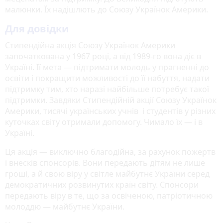
малюнки. Їх надішлють до Союзу Українок Америки.
Для довідки
Стипендійна акція Союзу Українок Америки
започаткована у 1967 році, а від 1989-го вона діє в
Україні. Її мета — підтримати молодь у прагненні до
освіти і покращити можливості до її набуття, надати
підтримку тим, хто наразі найбільше потребує такої
підтримки. Завдяки Стипендійній акції Союзу Українок
Америки, тисячі українських учнів і студентів у різних
куточках світу отримали допомогу. Чимало їх — і в
Україні.
Ця акція — виключно благодійна, за рахунок пожертв
і внесків спонсорів. Вони передають дітям не лише
гроші, а й свою віру у світле майбутнє України серед
демократичних розвинутих країн світу. Спонсори
передають віру в те, що за освіченою, патріотичною
молоддю — майбутнє України.