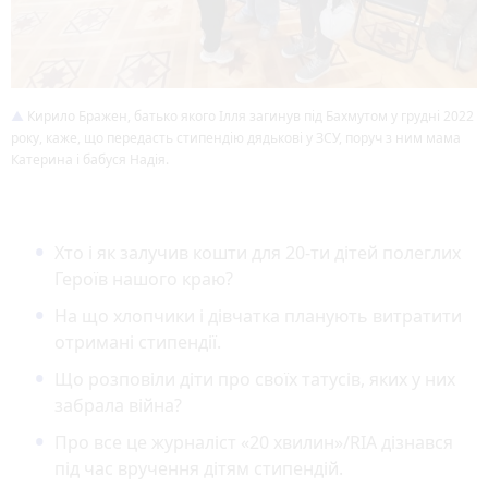
Кирило Бражен, батько якого Ілля загинув під Бахмутом у грудні 2022
року, каже, що передасть стипендію дядькові у ЗСУ, поруч з ним мама
Катерина і бабуся Надія.
Хто і як залучив кошти для 20-ти дітей полеглих
Героїв нашого краю?
На що хлопчики і дівчатка планують витратити
отримані стипендії.
Що розповіли діти про своїх татусів, яких у них
забрала війна?
Про все це журналіст «20 хвилин»/RIA дізнався
під час вручення дітям стипендій.