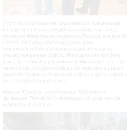
Її тато Микола закінчив Немирівський будівельний
коледж. Працював на будівельних роботах. Перед
початком війни був за кордоном у Польщі, але вже 26
лютого 2022 року, тобто на другий день
повномасштабного вторгнення росіян на нашу
землю, повернувся додому. Його дружина пані Інна
каже, що чоловік одразу пішов у військкомат. Не став
чекати повістки. Дуже хотів вигнати варварів з нашої
землі. Хотів, аби донечка жила у вільній країні. Заради
неї тато був готовий на все.
Микола Юраш загинув 4 серпня 2023 року на
Луганщині. Посмертно нагороджений орденом «За
мужність» III ступеня.