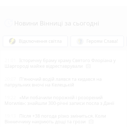
Новини Вінниці за сьогодні
Відключення світла
Героям Слава!
21:01
Історичну браму храму Святого Флоріана у
Шаргороді майже відреставрували
photo_camera
20:07
П'янючий водій лаявся та кидався на
патрульних вночі на Келецькій
19:22
«Ми побачили порожній і розорений
Могилів»: знайшли 300-річні записи посла з Данії
19:13
Після +38 погода різко зміниться. Коли
Вінниччину накриють дощі та грози
photo_camera