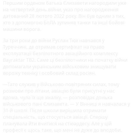
Першим орденом батька Єлизавети нагородили уже
на четвертий день війни, указ про нагородження
датований 28 лютого 2022 року. Він був одним з тих,
хто з допомогою БпЛА зупиняв танки та інші бойові
машини ворога.
За три роки до війни Руслан Тюх навчався у
Туреччині, де отримав сертифікат на право
експлуатації безпілотного авіаційного комплексу
Bayraktar TB2. Саме ці безпілотники на початку війни
допомагали українським військовим знищувати
ворожу техніку і особовий склад росіян.
—Тато служив у Військово-повітряних силах, тому
розмови про літаки, авіацію були присутні у нас
вдома, чула їх ще змалку, — розповідає донька
військового пані Єлизавета. — У Вінниці я навчалася у
31-й школі. Після школи вирішила отримати
спеціальність, що стосується авіації. Спершу
планувала йти вчитися на стюардесу. Але у цій
професії є щось таке, що мені не дуже до вподоби.