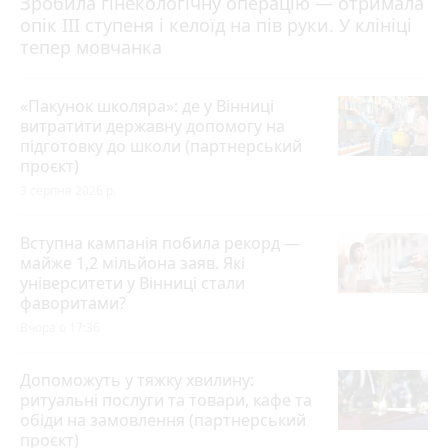
Зробила гінекологічну операцію — отримала
опік ІІІ ступеня і келоїд на пів руки. У клініці
тепер мовчанка
«Пакунок школяра»: де у Вінниці
витратити державну допомогу на
підготовку до школи (партнерський
проєкт)
3 серпня 2026 р.
Вступна кампанія побила рекорд —
майже 1,2 мільйона заяв. Які
університети у Вінниці стали
фаворитами?
Вчора о 17:36
Допоможуть у тяжку хвилину:
ритуальні послуги та товари, кафе та
обіди на замовлення (партнерський
проєкт)