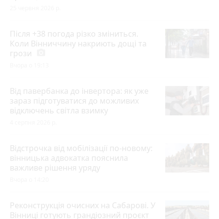
25 червня 2026 р.
Після +38 погода різко зміниться.
Коли Вінниччину накриють дощі та
грози
photo_camera
Вчора о 19:13
Від павербанка до інвертора: як уже
зараз підготуватися до можливих
відключень світла взимку
4 серпня 2026 р.
Відстрочка від мобілізації по-новому:
вінницька адвокатка пояснила
важливе рішення уряду
Вчора о 14:20
Реконструкція очисних на Сабарові. У
Вінниці готують грандіозний проєкт