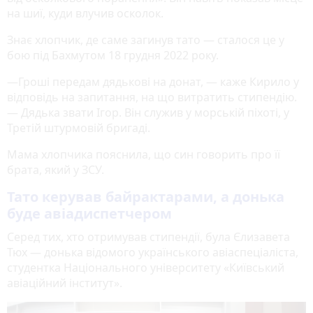
на шиї, куди влучив осколок.
Знає хлопчик, де саме загинув тато — сталося це у
бою під Бахмутом 18 грудня 2022 року.
—Гроші передам дядькові на донат, — каже Кирило у
відповідь на запитання, на що витратить стипендію.
— Дядька звати Ігор. Він служив у морській піхоті, у
Третій штурмовій бригаді.
Мама хлопчика пояснила, що син говорить про її
брата, який у ЗСУ.
Тато керував байрактарами, а донька
буде авіадиспетчером
Серед тих, хто отримував стипендії, була Єлизавета
Тюх — донька відомого українського авіаспеціаліста,
студентка Національного університету «Київський
авіаційний інститут».