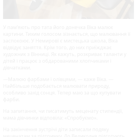
У пам’яють про тата його донечка Віка малює
картини. Тихим голосом зізнається, що малювання її
заспокоює. У Немирові є мистецька школа, Віка
відвідує заняття. Крім того, до них приїжджає
художник з Вінниці. Як кажуть, розкриває таланти у
дітей і працює з обдарованими хлопчиками і
дівчатками.
—Малюю фарбами і олівцями, — каже Віка. —
Найбільше подобається малювати природу,
особливо захід сонця. Тепер маю за що купувати
фарби.
На запитання, чи писатимуть меценату стипендії,
мама дівчинки відповіла: «Спробуємо».
На закінчення зустрічі діти записали подяку
меценатам за підтримку. До Великодня підготують