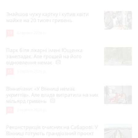
Знайшов чужу картку і купив квіти
майже на 20 тисяч гривень
19
4 серпня 2026 р.
Парк біля лікарні імені Ющенка
занепадає. Але грошей на його
відновлення немає
photo_camera
15
3 серпня 2026 р.
Вінничани: «У Вінниці немає
укриттів». Але влада витратила на них
мільярд гривень
photo_camera
12
3 серпня 2026 р.
Реконструкція очисних на Сабарові. У
Вінниці готують грандіозний проєкт