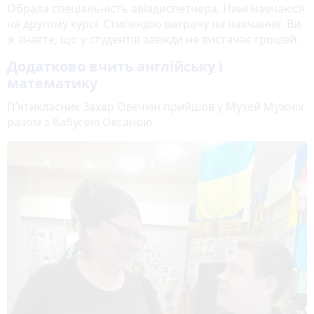
Обрала спеціальність авіадиспетчера. Нині навчаюся
на другому курсі. Стипендію витрачу на навчання. Ви
ж знаєте, що у студентів завжди не вистачає грошей.
Додатково вчить англійську і
математику
П’ятикласник Захар Овєчкін прийшов у Музей Мужніх
разом з бабусею Оксаною.