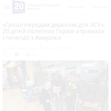
Пишеш ти! Коментує
Всі новини
Обговорен
Вінниця
«Гроші передам дядькові для ЗСУ»:
20 дітей полеглих Героїв отримали
стипендії з Америки
16 березня 2026 р.
Віктор СКРИПНИК
chat_bubble
share
visibility
1
0
292