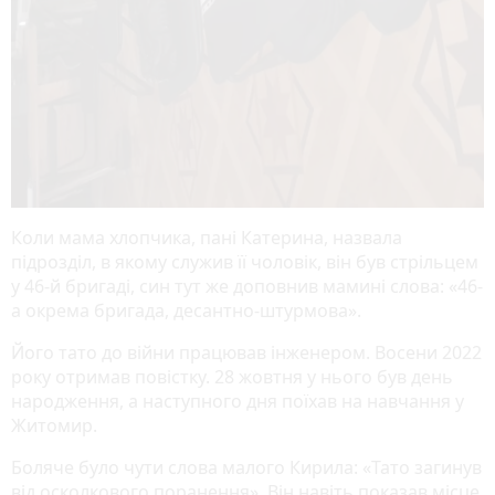
Коли мама хлопчика, пані Катерина, назвала
підрозділ, в якому служив її чоловік, він був стрільцем
у 46-й бригаді, син тут же доповнив мамині слова: «46-
а окрема бригада, десантно-штурмова».
Його тато до війни працював інженером. Восени 2022
року отримав повістку. 28 жовтня у нього був день
народження, а наступного дня поїхав на навчання у
Житомир.
Боляче було чути слова малого Кирила: «Тато загинув
від осколкового поранення». Він навіть показав місце