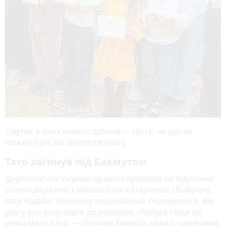
Смуток в очах кожної дитини — це те, на що не
можна було не звернути увагу.
Тато загинув під Бахмутом
Другокласник Кирило Бражен прийшов на вручення
стипендії разом з мамою пані Катериною і бабусею
пані Надією. Хлопчику подобається спілкуватися. Він
раз-у-раз долучався до розмови. «Бабуся Надя це
мама мого тата, — уточнив Кирило, коли я запитував,