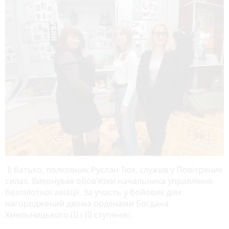
Її батько, полковник Руслан Тюх, служив у Повітряних
силах. Виконував обов’язки начальника управління
безпілотної авіації. За участь у бойових діях
нагороджений двома орденами Богдана
Хмельницького (II і III ступенів).