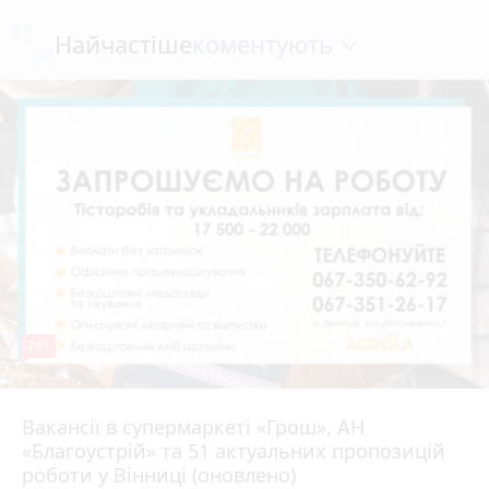
коментують
Найчастіше
241
Вакансії в супермаркеті «Грош», АН
4 серпня 2026 р.
«Благоустрій» та 51 актуальних пропозицій
роботи у Вінниці (оновлено)