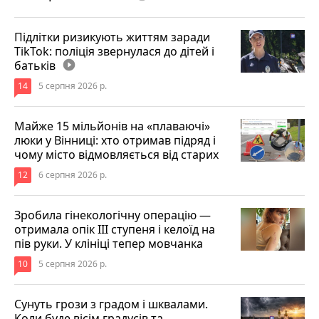
Підлітки ризикують життям заради
TikTok: поліція звернулася до дітей і
батьків
play_circle_filled
14
5 серпня 2026 р.
Майже 15 мільйонів на «плаваючі»
люки у Вінниці: хто отримав підряд і
чому місто відмовляється від старих
12
6 серпня 2026 р.
Зробила гінекологічну операцію —
отримала опік ІІІ ступеня і келоїд на
пів руки. У клініці тепер мовчанка
10
5 серпня 2026 р.
Сунуть грози з градом і шквалами.
Коли буде вісім градусів та