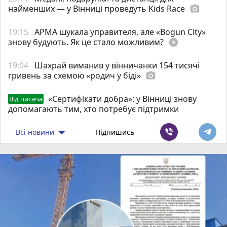
найменших — у Вінниці проведуть Kids Race
photo_camera
19:15
АРМА шукала управителя, але «Bogun City»
знову будують. Як це стало можливим?
play_circle_filled
19:04
Шахрай виманив у вінничанки 154 тисячі
гривень за схемою «родич у біді»
photo_camera
«Сертифікати добра»: у Вінниці знову
Від читача
допомагають тим, хто потребує підтримки
Всі новини
Підпишись