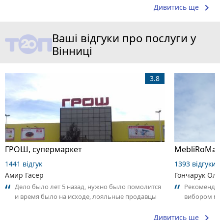
keyboard_arrow_right
Дивитись ще
Ваші відгуки про послуги у
Вінниці
3.8
ГРОШ, супермаркет
MebliRoMax
1441 відгук
1393 відгуки
Амир Гасер
Гончарук Ол
Дело было лет 5 назад, нужно было помолится
Рекомендую
и время было на исходе, лояльные продавцы
вибором мʼ
спросили разрешения у руководства...
keyboard_arrow_right
Дивитись ще