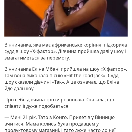
Вінничанка, яка має африканське коріння, підкорила
суддів шоу «Х-фактор». Дівчина пройшла далі у шоу і
змагатиметься за перемогу.
Вінничанка Еліна Мбані прийшла на шоу «Х фактор».
Там вона виконала пісню «Hit the road Jack». Судді
шоу сказали дівчині «Так». А це означає, що Еліна
йде далі шоу.
Про себе дівчина трохи розповіла. Сказала, що
співати її дуже подобається.
— Мені 21 рік. Тато з Конго. Прилетів у Вінницю
вчитися. Мама колись була продавцем у
продуктовому магазині, і тато дуже часто до неї