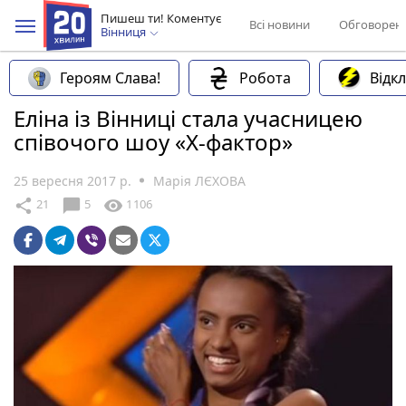
Пишеш ти! Коментує
Всі новини
Обговорен
Вінниця
Героям Слава!
Робота
Відк
Еліна із Вінниці стала учасницею
співочого шоу «Х-фактор»
25 вересня 2017 р.
Марія ЛЄХОВА
chat_bubble
share
visibility
21
5
1106