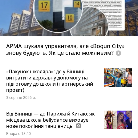
АРМА шукала управителя, але «Bogun City»
знову будують. Як це стало можливим?
play_circle_filled
«Пакунок школяра»: де у Вінниці
витратити державну допомогу на
підготовку до школи (партнерський
проєкт)
3 серпня 2026 р.
Від Вінниці — до Парижа й Китаю: як
місцева школа bellydance виховує
нове покоління танцівниць
photo_camera
Вчора о 18:40