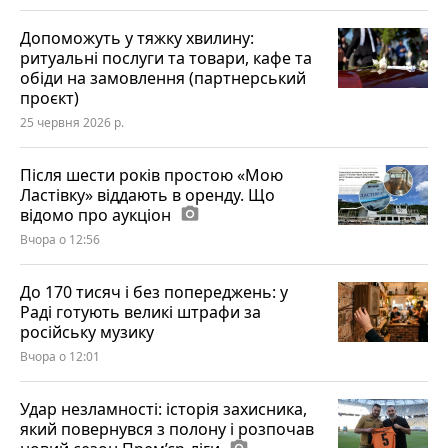
Допоможуть у тяжку хвилину:
ритуальні послуги та товари, кафе та
обіди на замовлення (партнерський
проєкт)
25 червня 2026 р.
Після шести років простою «Мою
Ластівку» віддають в оренду. Що
відомо про аукціон
photo_camera
Вчора о 12:56
До 170 тисяч і без попереджень: у
Раді готують великі штрафи за
російську музику
Вчора о 12:01
Удар незламності: історія захисника,
який повернувся з полону і розпочав
photo_camera