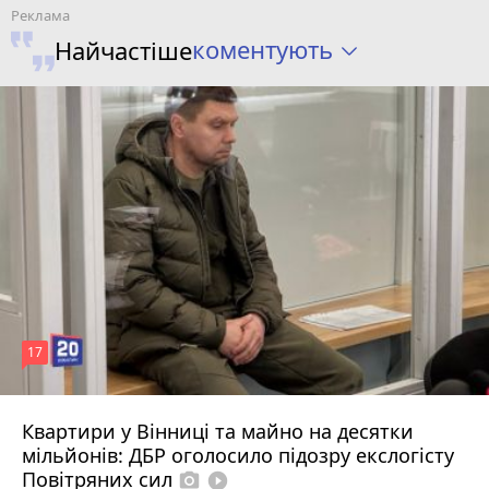
коментують
Найчастіше
17
Квартири у Вінниці та майно на десятки
6 серпня 2026 р.
мільйонів: ДБР оголосило підозру екслогісту
Повітряних сил
photo_camera
play_circle_filled