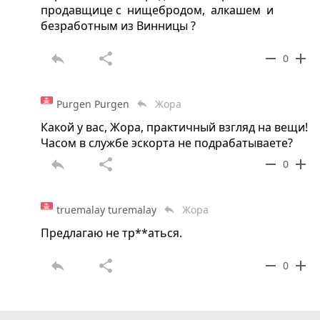
продавщице с нищебродом, алкашем и
безработным из Винницы ?
reply
share
remove
add
0
Purgen Purgen
Жора
reply
Какой у вас, Жора, практичный взгляд на вещи!
Часом в службе эскорта не подрабатываете?
reply
share
remove
add
0
truemalay turemalay
Жора
reply
Предлагаю не тр**аться.
reply
share
remove
add
0