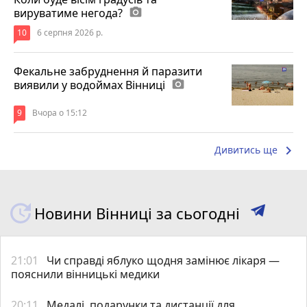
вируватиме негода?
photo_camera
10
6 серпня 2026 р.
Фекальне забруднення й паразити
виявили у водоймах Вінниці
photo_camera
9
Вчора о 15:12
keyboard_arrow_right
Дивитись ще
Новини Вінниці за сьогодні
21:01
Чи справді яблуко щодня замінює лікаря —
пояснили вінницькі медики
20:11
Медалі, подарунки та дистанції для