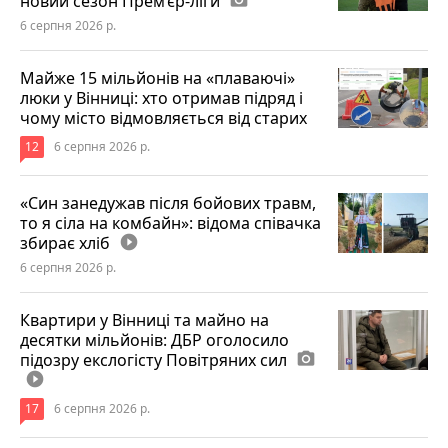
новий сезон Прем’єр-ліги
6 серпня 2026 р.
Майже 15 мільйонів на «плаваючі»
люки у Вінниці: хто отримав підряд і
чому місто відмовляється від старих
12
6 серпня 2026 р.
«Син занедужав після бойових травм,
то я сіла на комбайн»: відома співачка
збирає хліб
play_circle_filled
6 серпня 2026 р.
Квартири у Вінниці та майно на
десятки мільйонів: ДБР оголосило
підозру екслогісту Повітряних сил
photo_camera
play_circle_filled
17
6 серпня 2026 р.