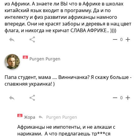
из Африки. А знаете ли ВЫ что в Африке в школах
китайский язык входит в программу. Да и по
интелекту и физ развитии африканцы намного
впереди. Они не красят заборы и деревья в нац цвет
флага, и никогда не кричат СЛАВА АФРИКЕ.. ))))
reply
share
remove
add
0
Purgen Purgen
Папа студент, мама .... Винничанка? Я скажу больше -
спавжняя украинка! )
reply
share
remove
add
0
Жора
Purgen Purgen
reply
Африканцы не импотенты, и не алкаши с
нариками. А что предлагаешь тр***ся