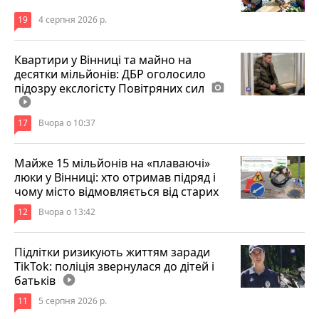
19
4 серпня 2026 р.
Квартири у Вінниці та майно на
десятки мільйонів: ДБР оголосило
підозру екслогісту Повітряних сил
photo_camera
play_circle_filled
17
Вчора о 10:37
Майже 15 мільйонів на «плаваючі»
люки у Вінниці: хто отримав підряд і
чому місто відмовляється від старих
12
Вчора о 13:42
Підлітки ризикують життям заради
TikTok: поліція звернулася до дітей і
батьків
play_circle_filled
11
5 серпня 2026 р.