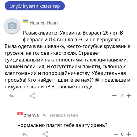
Опублікувати коментар
Иванов Иван
Разыскивается Украина. Возраст 26 лет. В
феврале 2014 вышла в ЕС и не вернулась.
Была одета в вышиванку, желто-голубые кружевные
труселя, на голове - кастрюля. Страдает
суицидальными наклонностями, галлюцинациями,
манией величия, и отсутствием памяти, склонна к
клептомании и попрошайничеству. Убедительная
просьба! Кто найдет : шлите её нах@ @ подальше и
никуда не звоните! Уставшие соседи.
reply
share
remove
add
-4
zhenya
Иванов Иван
reply
нормально платят тебе за эту хрень?
reply
share
remove
add
0