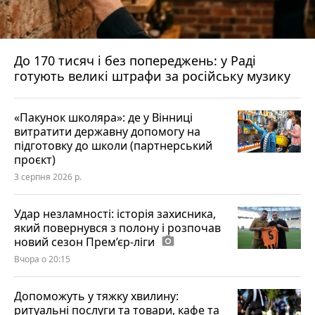
До 170 тисяч і без попереджень: у Раді
готують великі штрафи за російську музику
«Пакунок школяра»: де у Вінниці
витратити державну допомогу на
підготовку до школи (партнерський
проєкт)
3 серпня 2026 р.
Удар незламності: історія захисника,
який повернувся з полону і розпочав
новий сезон Прем’єр-ліги
photo_camera
Вчора о 20:15
Допоможуть у тяжку хвилину:
ритуальні послуги та товари, кафе та