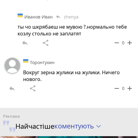
Иванов Иван
zhenya
reply
ты чо шкрябаеш не мувою ?.нормально тебе
козлу столько не заплатят
reply
share
remove
add
0
Торонтухин
Вокруг зерна жулики на жулики. Ничего
нового.
reply
share
remove
add
0
коментують
Найчастіше