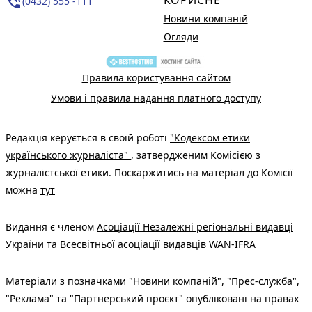
phone_in_talk
(0432) 555 -111
Новини компаній
Огляди
Правила користування сайтом
Умови і правила надання платного доступу
Редакція керується в своїй роботі
"Кодексом етики
українського журналіста"
, затвердженим Комісією з
журналістської етики. Поскаржитись на матеріал до Комісії
можна
тут
Видання є членом
Асоціації Незалежні регіональні видавці
України
та Всесвітньої асоціації видавців
WAN-IFRA
Матеріали з позначками "Новини компаній", "Прес-служба",
"Реклама" та "Партнерський проєкт" опубліковані на правах