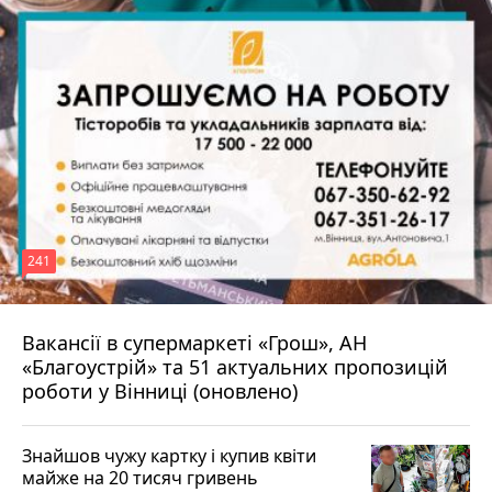
241
Вакансії в супермаркеті «Грош», АН
4 серпня 2026 р.
«Благоустрій» та 51 актуальних пропозицій
роботи у Вінниці (оновлено)
Знайшов чужу картку і купив квіти
майже на 20 тисяч гривень