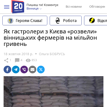
Пишеш ти! Коментує
Всі новини
Обговорен
Вінниця
Героям Слава!
Робота
Відк
Як гастролери з Києва «розвели»
вінницьких фермерів на мільйон
гривень
18 жовтня 2018 р.
Ольга БОБРУСЬ
chat_bubble
share
visibility
1
4
853