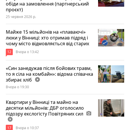
обіди на замовлення (партнерський
проєкт)
25 червня 2026 р.
Майже 15 мільйонів на «плаваючі»
люки у Вінниці: хто отримав підряд і
чому місто відмовляється від старих
12
Вчора о 13:42
«Син занедужав після бойових травм,
то я сіла на комбайн»: відома співачка
збирає хліб
play_circle_filled
Вчора о 19:30
Квартири у Вінниці та майно на
десятки мільйонів: ДБР оголосило
підозру екслогісту Повітряних сил
photo_camera
play_circle_filled
17
Вчора о 10:37