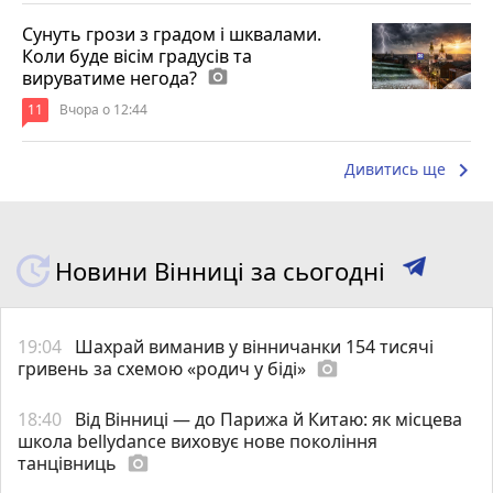
Сунуть грози з градом і шквалами.
Коли буде вісім градусів та
вируватиме негода?
photo_camera
11
Вчора о 12:44
keyboard_arrow_right
Дивитись ще
Новини Вінниці за сьогодні
19:04
Шахрай виманив у вінничанки 154 тисячі
гривень за схемою «родич у біді»
photo_camera
18:40
Від Вінниці — до Парижа й Китаю: як місцева
школа bellydance виховує нове покоління
танцівниць
photo_camera