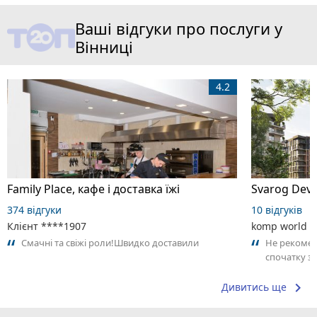
Ваші відгуки про послуги у
Вінниці
4.2
Family Place, кафе і доставка їжі
374 відгуки
10 відгуків
Клієнт ****1907
komp world
Смачні та свіжі роли!Швидко доставили
Не рекомен
спочатку за
місяці з мом
keyboard_arrow_right
Дивитись ще