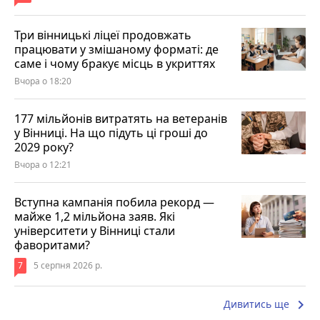
Три вінницькі ліцеї продовжать
працювати у змішаному форматі: де
саме і чому бракує місць в укриттях
Вчора о 18:20
177 мільйонів витратять на ветеранів
у Вінниці. На що підуть ці гроші до
2029 року?
Вчора о 12:21
Вступна кампанія побила рекорд —
майже 1,2 мільйона заяв. Які
університети у Вінниці стали
фаворитами?
7
5 серпня 2026 р.
keyboard_arrow_right
Дивитись ще