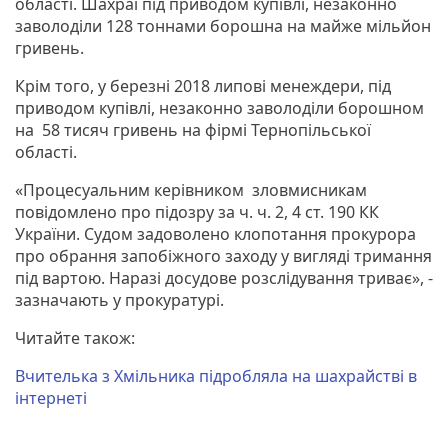
області. Шахраї під приводом купівлі, незаконно
заволоділи 128 тоннами борошна на майже мільйон
гривень.
Крім того, у березні 2018 липові менеждери, під
приводом купівлі, незаконно заволоділи борошном
на 58 тисяч гривень на фірмі Тернопільської
області.
«Процесуальним керівником зловмисникам
повідомлено про підозру за ч. ч. 2, 4 ст. 190 КК
України. Судом задоволено клопотання прокурора
про обрання запобіжного заходу у вигляді тримання
під вартою. Наразі досудове розслідування триває», -
зазначають у прокуратурі.
Читайте також:
Вчителька з Хмільника підробляла на шахрайстві в
інтернеті