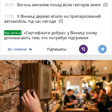
18:09
Вогонь випалив понад вісім гектарів землі
photo_camera
17:03
У Вінниці дерево впало на припаркований
автомобіль під час негоди
photo_camera
«Сертифікати добра»: у Вінниці знову
Від читача
допомагають тим, хто потребує підтримки
Всі новини
Підпишись