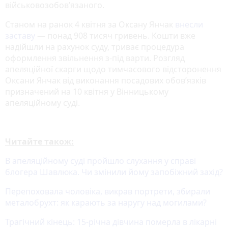
військовозобов’язаного.
Станом на ранок 4 квітня за Оксану Янчак
внесли
заставу
— понад 908 тисяч гривень. Кошти вже
надійшли на рахунок суду, триває процедура
оформлення звільнення з-під варти. Розгляд
апеляційної скарги щодо тимчасового відсторонення
Оксани Янчак від виконання посадових обов’язків
призначений на 10 квітня у Вінницькому
апеляційному суді.
Читайте також:
В апеляційному суді пройшло слухання у справі
блогера Шавлюка. Чи змінили йому запобіжний захід?
Перепоховала чоловіка, викрав портрети, збирали
металобрухт: як карають за наругу над могилами?
Трагічний кінець: 15-річна дівчина померла в лікарні