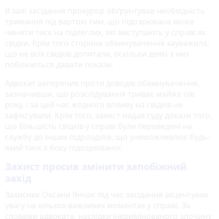
В залі засідання прокурор обґрунтував необхідність
тримання під вартою тим, що підозрювана може
чинити тиск на підлеглих, які виступають у справі як
свідки. Крім того сторона обвинувачення зауважила,
що не всіх свідків допитали, оскільки деякі з них
побоюються давати покази.
Адвокат заперечив проти доводів обвинувачення,
зазначивши, що розслідування триває майже пів
року, і за цей час жодного впливу на свідків не
зафіксували. Крім того, захист надав суду докази того,
що більшість свідків у справі були переведені на
службу до інших підрозділів, що унеможливлює будь-
який тиск з боку підозрюваної.
Захист просив змінити запобіжний
захід
Захисник Оксани Янчак під час засідання акцентував
увагу на кількох важливих моментах у справі. За
словами адвоката, наслідки інкримінованого злочину