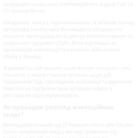
заходу для начальниці мобілізаційного відділу ТЦК та
СП Оксани Янчак.
Нагадаємо, жінка є підполковником та обіймає посаду
заступниці начальника Вінницького об'єднаного
міського територіального центру комплектування та
соціальної підтримки (ТЦК). Вона відповідає за
організацію мобілізації та контроль військового
обліку у Вінниці.
Журналістка «20 хвилин» мала
велике інтерв’ю з пані
Оксаною
, у якому ставила питання щодо дій
працівників ТЦК, проведення мобілізації та вручення
повісток на підприємствах, вулицях і навіть у
ресторанах під її керівництвом.
Як проходив розгляд апеляційних
скарг?
Вінницький міський суд 27 березня
обрав для Оксани
Янчак
запобіжний захід у вигляді тримання під