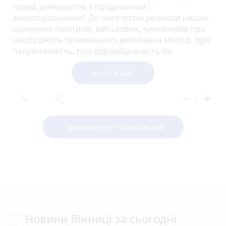
права, демократію є продажними і
антисоціальними? До чого потім розмови наших
шановних політиків, військових, чиновників про
необхідність правильного виховання молоді, про
патріотичність, про відповідальність по
відношенню до своєї держави ? Такі факти
покращують патріотизм і боєздатність? Великі до
Читати далі
цього є сумніви. Я вважаю, що пан президент
особисто повинен звернути увагу на цей
reply
share
remove
add
1
ганебний випадок і винна в цьому інциденті
особа повинна відсидіти у буцегарні мінімум пару
Дивитись ще 56 відповідей
років, де її навчатимуть шанобливому ставленню
до чоловічого населення нашої держави.
Новини Вінниці за сьогодні