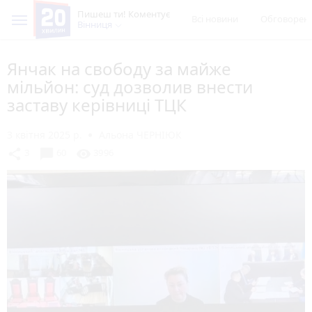
Пишеш ти! Коментує
Всі новини
Обговорен
Вінниця
Янчак на свободу за майже
мільйон: суд дозволив внести
заставу керівниці ТЦК
3 квітня 2025 р.
Альона ЧЕРНІЮК
chat_bubble
share
visibility
3
60
3996