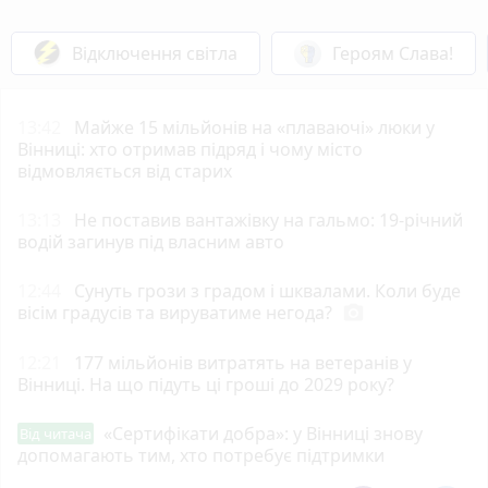
Відключення світла
Героям Слава!
13:42
Майже 15 мільйонів на «плаваючі» люки у
Вінниці: хто отримав підряд і чому місто
відмовляється від старих
13:13
Не поставив вантажівку на гальмо: 19-річний
водій загинув під власним авто
12:44
Сунуть грози з градом і шквалами. Коли буде
вісім градусів та вируватиме негода?
photo_camera
12:21
177 мільйонів витратять на ветеранів у
Вінниці. На що підуть ці гроші до 2029 року?
«Сертифікати добра»: у Вінниці знову
Від читача
допомагають тим, хто потребує підтримки