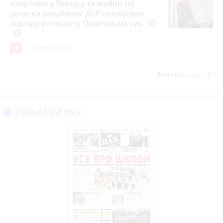
Квартири у Вінниці та майно на
десятки мільйонів: ДБР оголосило
підозру екслогісту Повітряних сил
photo_camera
play_circle_filled
10
5 хвилин тому
keyboard_arrow_right
Дивитись ще
СВІЖИЙ ВИПУСК