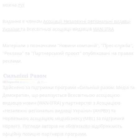
можна
тут
Видання є членом
Асоціації Незалежні регіональні видавці
України
та Всесвітньої асоціації видавців
WAN-IFRA
Матеріали з позначками "Новини компаній", "Прес-служба",
"Реклама" та "Партнерський проєкт" опубліковані на правах
реклами.
Здійснено за підтримки програми «Сильніші разом: Медіа та
Демократія», що реалізується Всесвітньою асоціацією
видавців новин (WAN-IFRA) у партнерстві з Асоціацією
«Незалежні регіональні видавці України» (АНРВУ) та
Норвезькою асоціацією медіабізнесу (MBL) за підтримки
Норвегії. Погляди авторів не обов’язково відображають
офіційну позицію партнерів програми.