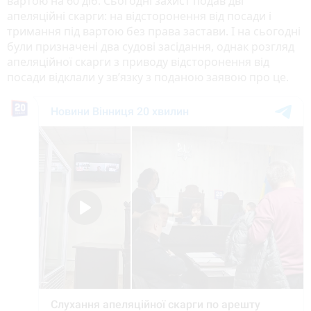
вартою на 60 діб. Сьогодні захист подав дві
апеляційні скарги: на відсторонення від посади і
тримання під вартою без права застави. І на сьогодні
були призначені два судові засідання, однак розгляд
апеляційної скарги з приводу відсторонення від
посади відклали у зв’язку з поданою заявою про це.