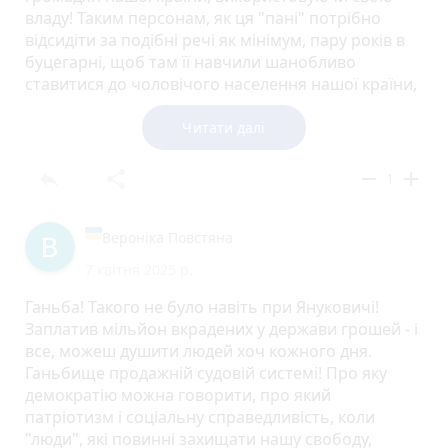
владу! Таким персонам, як ця "пані" потрібно
відсидіти за подібні речі як мінімум, пару років в
буцегарні, щоб там її навчили шанобливо
ставитися до чоловічого населення нашої країни,
а суддям назначити переатестацію, або
видворити їх геть з їх нагрітих місць, можна на
Читати далі
передову, в окопи, нехай хоч їх житимуть, тоді не
буде бажання звільняти здодійку з під варти! Я
reply
share
remove
add
1
думаю, що це пряме запитання до нашого
шановного президента, який готовий до
наступного правління країною ще п'ять років:
Вероніка Повстяна
доки буде це коїться це беззаконня?!
7 квітня 2025 р.
Ганьба! Такого не було навіть при Януковичі!
Заплатив мільйон вкрадених у держави грошей - і
все, можеш душити людей хоч кожного дня.
Ганьбище продажній судовій системі! Про яку
демократію можна говорити, про який
патріотизм і соціальну справедливість, коли
"люди", які повинні захищати нашу свободу,