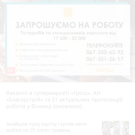
241
Вакансії в супермаркеті «Грош», АН
4 серпня 2026 р.
«Благоустрій» та 51 актуальних пропозицій
роботи у Вінниці (оновлено)
Знайшов чужу картку і купив квіти
майже на 20 тисяч гривень