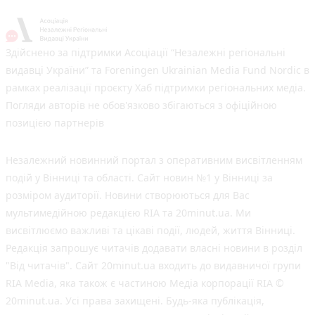
Здійснено за підтримки Асоціації “Незалежні регіональні
видавці України” та Foreningen Ukrainian Media Fund Nordic в
рамках реалізації проєкту Хаб підтримки регіональних медіа.
Погляди авторів не обов'язково збігаються з офіційною
позицією партнерів
Незалежний новинний портал з оперативним висвітленням
подій у Вінниці та області. Сайт новин №1 у Вінниці за
розміром аудиторії. Новини створюються для Вас
мультимедійною редакцією RIA та 20minut.ua. Ми
висвітлюємо важливі та цікаві події, людей, життя Вінниці.
Редакція запрошує читачів додавати власні новини в розділ
"Від читачів". Сайт 20minut.ua входить до видавничої групи
RIA Media, яка також є частиною Медіа корпорації RIA ©
20minut.ua. Усі права захищені. Будь-яка публiкацiя,