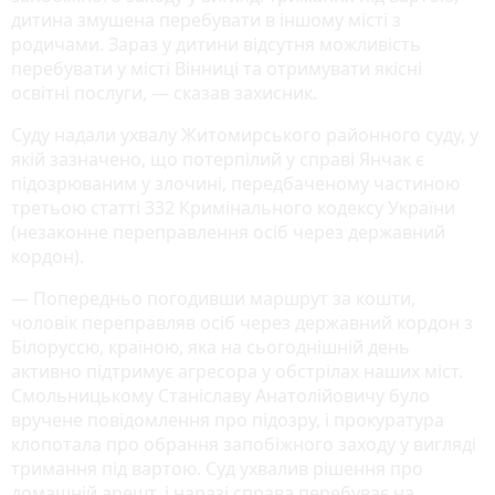
дитина змушена перебувати в іншому місті з
родичами. Зараз у дитини відсутня можливість
перебувати у місті Вінниці та отримувати якісні
освітні послуги, — сказав захисник.
Суду надали ухвалу Житомирського районного суду, у
якій зазначено, що потерпілий у справі Янчак є
підозрюваним у злочині, передбаченому частиною
третьою статті 332 Кримінального кодексу України
(незаконне переправлення осіб через державний
кордон).
— Попередньо погодивши маршрут за кошти,
чоловік переправляв осіб через державний кордон з
Білоруссю, країною, яка на сьогоднішній день
активно підтримує агресора у обстрілах наших міст.
Смольницькому Станіславу Анатолійовичу було
вручене повідомлення про підозру, і прокуратура
клопотала про обрання запобіжного заходу у вигляді
тримання під вартою. Суд ухвалив рішення про
домашній арешт, і наразі справа перебуває на