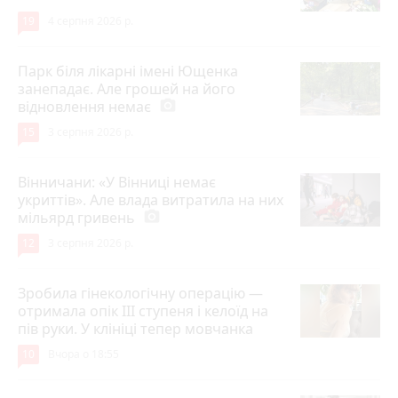
19
4 серпня 2026 р.
Парк біля лікарні імені Ющенка
занепадає. Але грошей на його
відновлення немає
photo_camera
15
3 серпня 2026 р.
Вінничани: «У Вінниці немає
укриттів». Але влада витратила на них
мільярд гривень
photo_camera
12
3 серпня 2026 р.
Зробила гінекологічну операцію —
отримала опік ІІІ ступеня і келоїд на
пів руки. У клініці тепер мовчанка
10
Вчора о 18:55