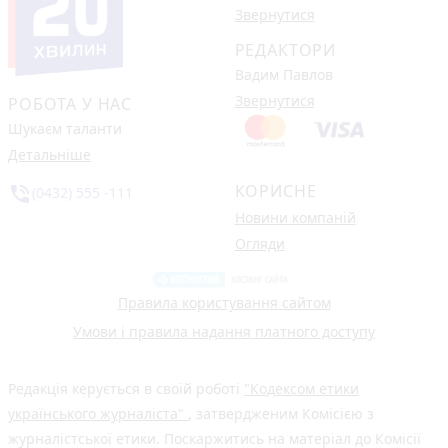
Звернутися
РЕДАКТОРИ
Вадим Павлов
Звернутися
РОБОТА У НАС
Шукаєм таланти
Детальніше
КОРИСНЕ
phone_in_talk
(0432) 555 -111
Новини компаній
Огляди
Правила користування сайтом
Умови і правила надання платного доступу
Редакція керується в своїй роботі
"Кодексом етики
українського журналіста"
, затвердженим Комісією з
журналістської етики. Поскаржитись на матеріал до Комісії