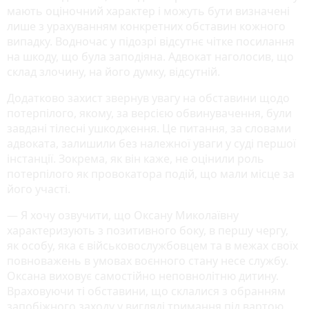
мають оціночний характер і можуть бути визначені
лише з урахуванням конкретних обставин кожного
випадку. Водночас у підозрі відсутнє чітке посилання
на шкоду, що була заподіяна. Адвокат наголосив, що
склад злочину, на його думку, відсутній.
Додатково захист звернув увагу на обставини щодо
потерпілого, якому, за версією обвинувачення, були
завдані тілесні ушкодження. Це питання, за словами
адвоката, залишили без належної уваги у суді першої
інстанції. Зокрема, як він каже, не оцінили роль
потерпілого як провокатора подій, що мали місце за
його участі.
— Я хочу озвучити, що Оксану Миколаївну
характеризують з позитивного боку, в першу чергу,
як особу, яка є військовослужбовцем та в межах своїх
повноважень в умовах воєнного стану несе службу.
Оксана виховує самостійно неповнолітню дитину.
Враховуючи ті обставини, що склалися з обранням
запобіжного заходу у вигляді тримання під вартою,