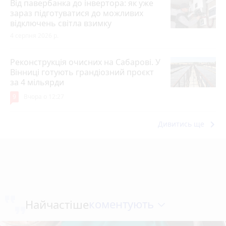
Від павербанка до інвертора: як уже
зараз підготуватися до можливих
відключень світла взимку
4 серпня 2026 р.
Реконструкція очисних на Сабарові. У
Вінниці готують грандіозний проєкт
за 4 мільярди
9
Вчора о 12:27
keyboard_arrow_right
Дивитись ще
коментують
Найчастіше