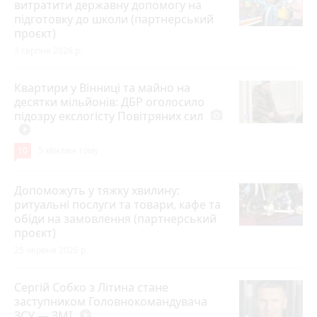
витратити державну допомогу на
підготовку до школи (партнерський
проєкт)
3 серпня 2026 р.
Квартири у Вінниці та майно на
десятки мільйонів: ДБР оголосило
підозру екслогісту Повітряних сил
photo_camera
play_circle_filled
10
5 хвилин тому
Допоможуть у тяжку хвилину:
ритуальні послуги та товари, кафе та
обіди на замовлення (партнерський
проєкт)
25 червня 2026 р.
Сергій Собко з Літина стане
заступником Головнокомандувача
ЗСУ — ЗМІ
play_circle_filled