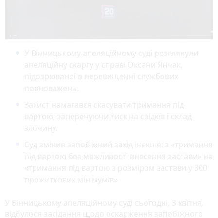
У Вінницькому апеляційному суді розглянули
апеляційну скаргу у справі Оксани Янчак,
підозрюваної в перевищенні службових
повноважень.
Захист намагався скасувати тримання під
вартою, заперечуючи тиск на свідків і склад
злочину.
Суд змінив запобіжний захід інакше: з «тримання
під вартою без можливості внесення застави» на
«тримання під вартою з розміром застави у 300
прожиткових мінімумів».
У Вінницькому апеляційному суді сьогодні, 3 квітня,
відбулося засідання щодо оскарження запобіжного