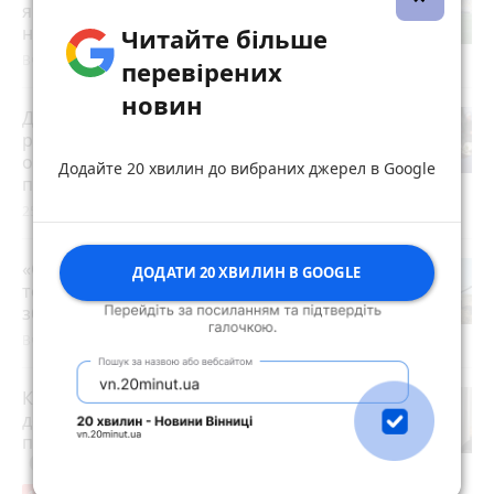
який повернувся з полону і розпочав
новий сезон Прем’єр-ліги
photo_camera
Читайте більше
Вчора о 20:15
перевірених
новин
Допоможуть у тяжку хвилину:
ритуальні послуги та товари, кафе та
обіди на замовлення (партнерський
Додайте 20 хвилин до вибраних джерел в Google
проєкт)
25 червня 2026 р.
«Син занедужав після бойових травм,
ДОДАТИ 20 ХВИЛИН В GOOGLE
то я сіла на комбайн»: відома співачка
збирає хліб
play_circle_filled
Вчора о 19:30
Квартири у Вінниці та майно на
десятки мільйонів: ДБР оголосило
підозру екслогісту Повітряних сил
photo_camera
play_circle_filled