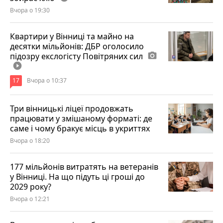
Вчора о 19:30
Квартири у Вінниці та майно на
десятки мільйонів: ДБР оголосило
підозру екслогісту Повітряних сил
photo_camera
play_circle_filled
17
Вчора о 10:37
Три вінницькі ліцеї продовжать
працювати у змішаному форматі: де
саме і чому бракує місць в укриттях
Вчора о 18:20
177 мільйонів витратять на ветеранів
у Вінниці. На що підуть ці гроші до
2029 року?
Вчора о 12:21