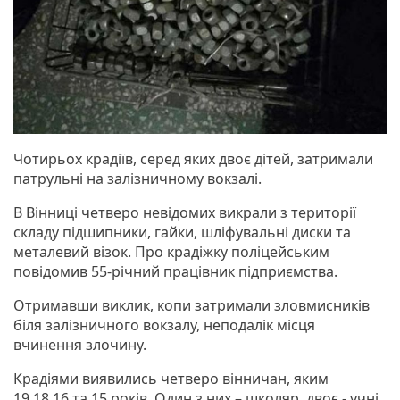
Чотирьох крадіїв, серед яких двоє дітей, затримали
патрульні на залізничному вокзалі.
В Вінниці четверо невідомих викрали з території
складу підшипники, гайки, шліфувальні диски та
металевий візок. Про крадіжку поліцейським
повідомив 55-річний працівник підприємства.
Отримавши виклик, копи затримали зловмисників
біля залізничного вокзалу, неподалік місця
вчинення злочину.
Крадіями виявились четверо вінничан, яким
19,18,16 та 15 років. Один з них – школяр, двоє - учні