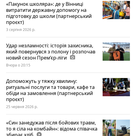
«Пакунок школяра»: де у Вінниці
витратити державну допомогу на
підготовку до школи (партнерський
проєкт)
3 серпня 2026 р.
Удар незламності: історія захисника,
який повернувся з полону і розпочав
новий сезон Прем’єр-ліги
photo_camera
Вчора о 20:15
Допоможуть у тяжку хвилину:
ритуальні послуги та товари, кафе та
обіди на замовлення (партнерський
проєкт)
25 червня 2026 р.
«Син занедужав після бойових травм,
то я сіла на комбайн»: відома співачка
збирає хліб
play_circle_filled