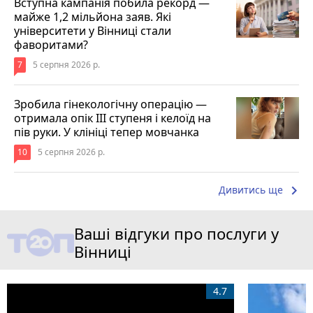
Вступна кампанія побила рекорд —
майже 1,2 мільйона заяв. Які
університети у Вінниці стали
фаворитами?
7
5 серпня 2026 р.
Зробила гінекологічну операцію —
отримала опік ІІІ ступеня і келоїд на
пів руки. У клініці тепер мовчанка
10
5 серпня 2026 р.
keyboard_arrow_right
Дивитись ще
Ваші відгуки про послуги у
Вінниці
4.7