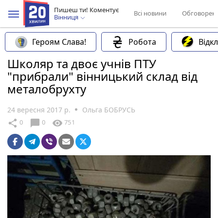
Пишеш ти! Коментує
Всі новини
Обговорен
Вінниця
Героям Слава!
Робота
Відк
Школяр та двоє учнів ПТУ
"прибрали" вінницький склад від
металобрухту
24 вересня 2017 р.
Ольга БОБРУСЬ
chat_bubble
share
visibility
0
0
751