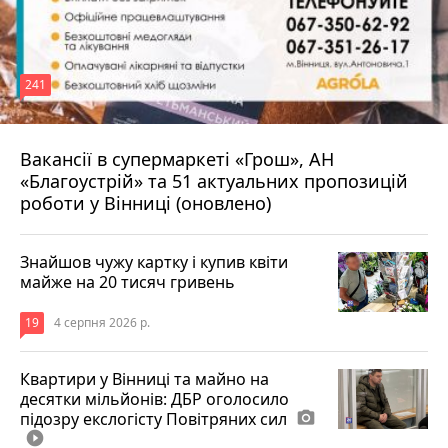
241
Вакансії в супермаркеті «Грош», АН
4 серпня 2026 р.
«Благоустрій» та 51 актуальних пропозицій
роботи у Вінниці (оновлено)
Знайшов чужу картку і купив квіти
майже на 20 тисяч гривень
19
4 серпня 2026 р.
Квартири у Вінниці та майно на
десятки мільйонів: ДБР оголосило
підозру екслогісту Повітряних сил
photo_camera
play_circle_filled