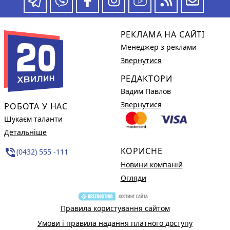
РЕКЛАМА НА САЙТІ
Менеджер з реклами
Звернутися
РЕДАКТОРИ
Вадим Павлов
Звернутися
РОБОТА У НАС
Шукаєм таланти
Детальніше
КОРИСНЕ
phone_in_talk
(0432) 555 -111
Новини компаній
Огляди
Правила користування сайтом
Умови і правила надання платного доступу