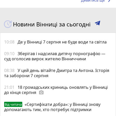
keyboard_arrow_right
Дивитись ще
Новини Вінниці за сьогодні
10:08
Де у Вінниці 7 серпня не буде води та світла
09:10
Зберігав і надсилав дитячу порнографію —
суд оголосив вирок жителю Вінниччини
08:38
У цей день вітайте Дмитра та Антона. Історія
та заборони 7 серпня
21:01
18 громадських криниць оновлять у Вінниці
до кінця серпня
photo_camera
«Сертифікати добра»: у Вінниці знову
Від читача
допомагають тим, хто потребує підтримки