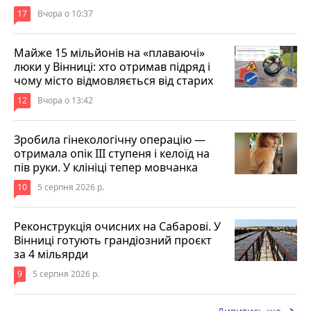
17
Вчора о 10:37
Майже 15 мільйонів на «плаваючі»
люки у Вінниці: хто отримав підряд і
чому місто відмовляється від старих
12
Вчора о 13:42
Зробила гінекологічну операцію —
отримала опік ІІІ ступеня і келоїд на
пів руки. У клініці тепер мовчанка
10
5 серпня 2026 р.
Реконструкція очисних на Сабарові. У
Вінниці готують грандіозний проєкт
за 4 мільярди
9
5 серпня 2026 р.