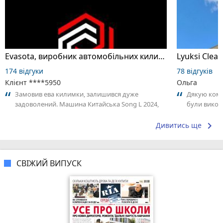
Evasota, виробник автомобільних килимків з EVA матеріалу
Lyuksi Clean
174 відгуки
78 відгуків
Клієнт ****5950
Ольга
Замовив ева килимки, залишився дуже
Дякую коман
задоволений. Машина Китайська Song L 2024,
були викон
зробили за стандартом килимок багажника....
ставленням
задоволена,
keyboard_arrow_right
Дивитись ще
СВІЖИЙ ВИПУСК