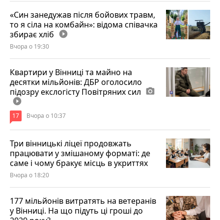
«Син занедужав після бойових травм,
то я сіла на комбайн»: відома співачка
збирає хліб
play_circle_filled
Вчора о 19:30
Квартири у Вінниці та майно на
десятки мільйонів: ДБР оголосило
підозру екслогісту Повітряних сил
photo_camera
play_circle_filled
17
Вчора о 10:37
Три вінницькі ліцеї продовжать
працювати у змішаному форматі: де
саме і чому бракує місць в укриттях
Вчора о 18:20
177 мільйонів витратять на ветеранів
у Вінниці. На що підуть ці гроші до