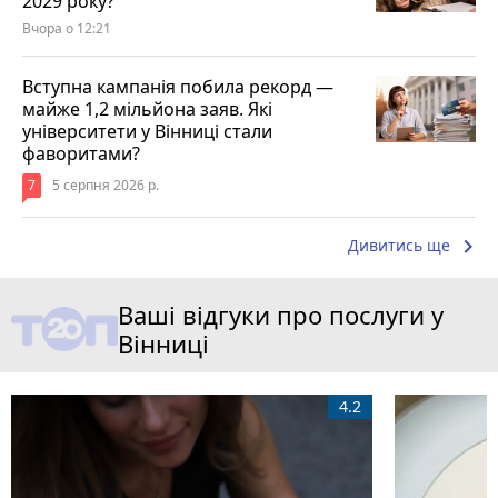
2029 року?
Вчора о 12:21
Вступна кампанія побила рекорд —
майже 1,2 мільйона заяв. Які
університети у Вінниці стали
фаворитами?
7
5 серпня 2026 р.
keyboard_arrow_right
Дивитись ще
Ваші відгуки про послуги у
Вінниці
4.2