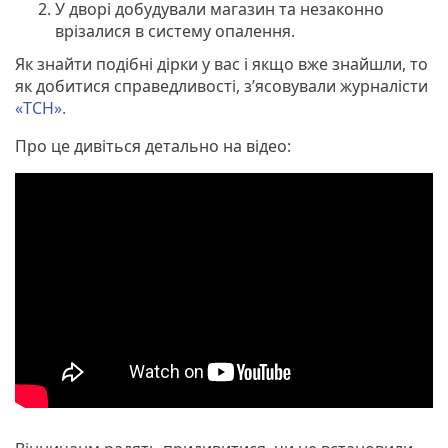
У дворі добудували магазин та незаконно
врізалися в систему опалення.
Як знайти подібні дірки у вас і якщо вже знайшли, то
як добитися справедливості, з’ясовували журналісти
«ТСН».
Про це дивіться детально на відео: