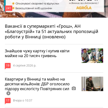
241
Вакансії в супермаркеті «Грош», АН
4 серпня 2026 р.
«Благоустрій» та 51 актуальних пропозицій
роботи у Вінниці (оновлено)
Знайшов чужу картку і купив квіти
майже на 20 тисяч гривень
19
4 серпня 2026 р.
Квартири у Вінниці та майно на
десятки мільйонів: ДБР оголосило
підозру екслогісту Повітряних сил
photo_camera
play_circle_filled
17
Вчора о 10:37