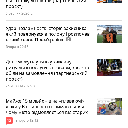
підготовку до школи (партнерський
проєкт)
3 серпня 2026 р.
Удар незламності: історія захисника,
який повернувся з полону і розпочав
новий сезон Прем’єр-ліги
photo_camera
Вчора о 20:15
Допоможуть у тяжку хвилину:
ритуальні послуги та товари, кафе та
обіди на замовлення (партнерський
проєкт)
25 червня 2026 р.
Майже 15 мільйонів на «плаваючі»
люки у Вінниці: хто отримав підряд і
чому місто відмовляється від старих
12
Вчора о 13:42