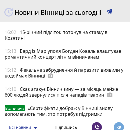
Новини Вінниці за сьогодні
16:02
15-річний підліток потонув на ставку в
Козятині
15:13
Бард із Маріуполя Богдан Коваль влаштував
романтичний концерт літнім вінничанам
15:12
Фекальне забруднення й паразити виявили у
водоймах Вінниці
photo_camera
14:10
Сказ атакує Вінниччину — за місяць майже
600 людей звернулися після нападів тварин
photo_camera
«Сертифікати добра»: у Вінниці знову
Від читача
допомагають тим, хто потребує підтримки
Всі новини
Підпишись