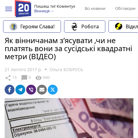
Пишеш ти! Коментує
Всі новини
Обговорен
Вінниця
Героям Слава!
Робота
Відк
Як вінничанам з’ясувати ,чи не
платять вони за сусідські квадратні
метри (ВІДЕО)
21 лютого 2017 р.
Ольга БОБРУСЬ
chat_bubble
share
visibility
15
0
960