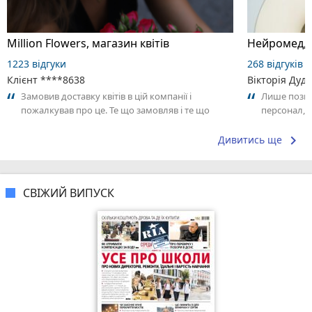
Million Flowers, магазин квітів
Нейромед, ц
1223 відгуки
268 відгуків
Клієнт ****8638
Вікторія Дуд
Замовив доставку квітів в цій компанії і
Лише позит
пожалкував про це. Те що замовляв і те що
персонал,я
прийшло зовсім різні речі. Просто...
keyboard_arrow_right
Дивитись ще
СВІЖИЙ ВИПУСК