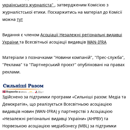
українського журналіста"
, затвердженим Комісією з
журналістської етики. Поскаржитись на матеріал до Комісії
можна
тут
Видання є членом
Асоціації Незалежні регіональні видавці
України
та Всесвітньої асоціації видавців
WAN-IFRA
Матеріали з позначками "Новини компаній", "Прес-служба",
"Реклама" та "Партнерський проєкт" опубліковані на правах
реклами.
Здійснено за підтримки програми «Сильніші разом: Медіа та
Демократія», що реалізується Всесвітньою асоціацією
видавців новин (WAN-IFRA) у партнерстві з Асоціацією
«Незалежні регіональні видавці України» (АНРВУ) та
Норвезькою асоціацією медіабізнесу (MBL) за підтримки