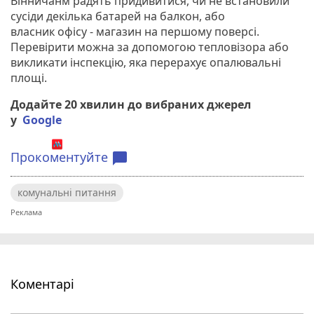
Вінничанм радять придивитися, чи не встановили
сусіди декілька батарей на балкон, або
власник офісу - магазин на першому поверсі.
Перевірити можна за допомогою тепловізора або
викликати інспекцію, яка перерахує опалювальні
площі.
Додайте 20 хвилин до вибраних джерел
у
Google
Прокоментуйте
chat_bubble
комунальні питання
Коментарі