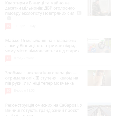
Квартири у Вінниці та майно на
десятки мільйонів: ДБР оголосило
підозру екслогісту Повітряних сил
photo_camera
play_circle_filled
19
11 годин тому
Майже 15 мільйонів на «плаваючі»
люки у Вінниці: хто отримав підряд і
чому місто відмовляється від старих
11
8 годин тому
Зробила гінекологічну операцію —
отримала опік ІІІ ступеня і келоїд на
пів руки. У клініці тепер мовчанка
10
Вчора о 18:55
Реконструкція очисних на Сабарові. У
Вінниці готують грандіозний проєкт
за 4 мільярди