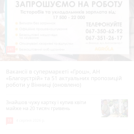
241
Вакансії в супермаркеті «Грош», АН
4 серпня 2026 р.
«Благоустрій» та 51 актуальних пропозицій
роботи у Вінниці (оновлено)
Знайшов чужу картку і купив квіти
майже на 20 тисяч гривень
19
4 серпня 2026 р.