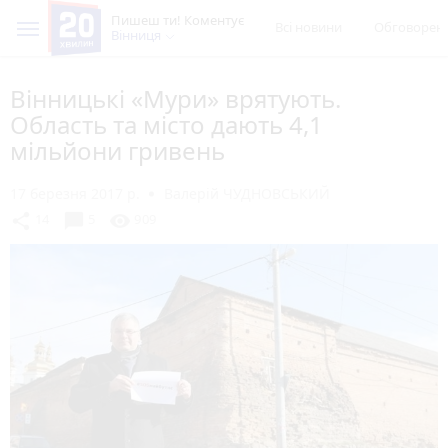
Пишеш ти! Коментує
Всі новини
Обговорен
Вінниця
Вінницькі «Мури» врятують.
Область та місто дають 4,1
мільйони гривень
17 березня 2017 р.
Валерій ЧУДНОВСЬКИЙ
chat_bubble
share
visibility
14
5
909