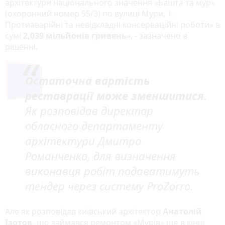
архітектури національного значення «Башта та мур»
(охоронний номер 55/3) по вулиці Мури, 1.
Протиаварійні та невідкладні консерваційні роботи» в
сумі
2,039 мільйонів гривень
», - зазначено в
рішенні.
Остаточна вартість
реставрації може зменшитися.
Як розповідав директор
обласного департаменту
архітектури Дмитро
Романченко, для визначення
виконавця робіт подаватимуть
тендер через систему ProZorro.
Але як розповідав київський архітектор
Анатолій
Ізотов,
що займався ремонтом «Мурів» ще в кінці