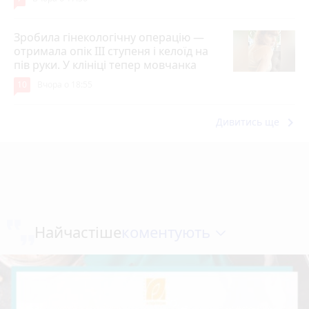
Зробила гінекологічну операцію —
отримала опік ІІІ ступеня і келоїд на
пів руки. У клініці тепер мовчанка
10
Вчора о 18:55
keyboard_arrow_right
Дивитись ще
коментують
Найчастіше