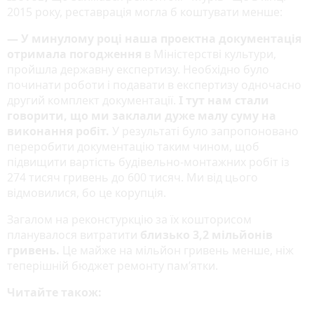
2015 року, реставрація могла б коштувати менше:
— У минулому році наша проектна документація
отримала погодження
в Міністерстві культури,
пройшла державну експертизу. Необхідно було
починати роботи і подавати в експертизу одночасно
другий комплект документації.
І тут нам стали
говорити, що ми заклали дуже малу суму на
виконання робіт.
У результаті було запропоновано
переробити документацію таким чином, щоб
підвищити вартість будівельно-монтажних робіт із
274 тисяч гривень до 600 тисяч. Ми від цього
відмовилися, бо це корупція.
Загалом на реконстуркцію за їх кошторисом
планувалося витратити
близько 3,2 мільйонів
гривень.
Це майже на мільйон гривень менше, ніж
теперішній бюджет ремонту пам’ятки.
Читайте також: