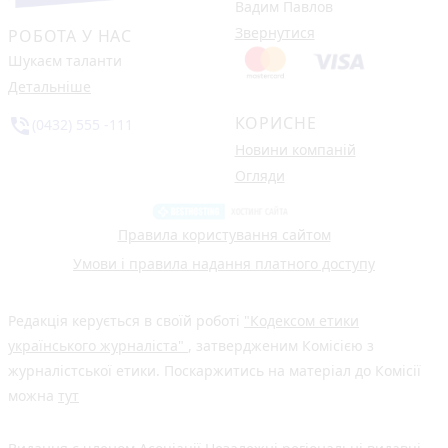
Вадим Павлов
Звернутися
РОБОТА У НАС
Шукаєм таланти
Детальніше
КОРИСНЕ
phone_in_talk
(0432) 555 -111
Новини компаній
Огляди
Правила користування сайтом
Умови і правила надання платного доступу
Редакція керується в своїй роботі
"Кодексом етики
українського журналіста"
, затвердженим Комісією з
журналістської етики. Поскаржитись на матеріал до Комісії
можна
тут