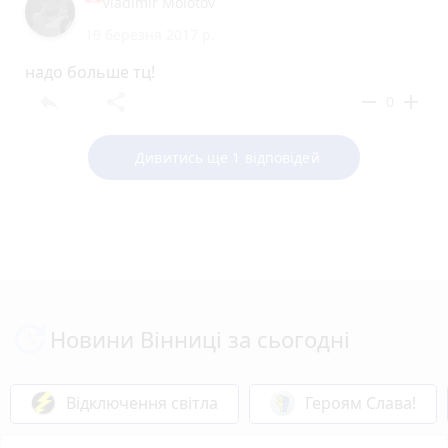
Vladimir Molotov
19 березня 2017 р.
надо больше тц!
reply
share
remove
add
0
Дивитись ще 1 відповідей
Новини Вінниці за сьогодні
Відключення світла
Героям Слава!