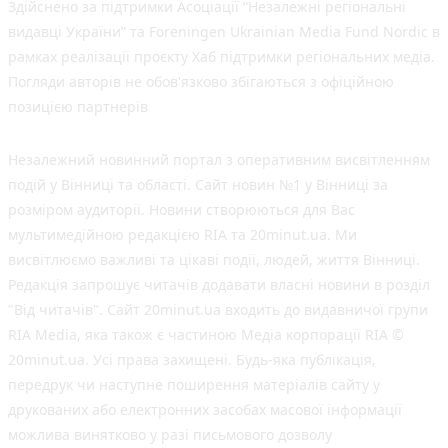
Здійснено за підтримки Асоціації “Незалежні регіональні
видавці України” та Foreningen Ukrainian Media Fund Nordic в
рамках реалізації проєкту Хаб підтримки регіональних медіа.
Погляди авторів не обов'язково збігаються з офіційною
позицією партнерів
Незалежний новинний портал з оперативним висвітленням
подій у Вінниці та області. Сайт новин №1 у Вінниці за
розміром аудиторії. Новини створюються для Вас
мультимедійною редакцією RIA та 20minut.ua. Ми
висвітлюємо важливі та цікаві події, людей, життя Вінниці.
Редакція запрошує читачів додавати власні новини в розділ
"Від читачів". Сайт 20minut.ua входить до видавничої групи
RIA Media, яка також є частиною Медіа корпорації RIA ©
20minut.ua. Усі права захищені. Будь-яка публiкацiя,
передрук чи наступне поширення матеріалів сайту у
друкованих або електронних засобах масової інформації
можлива винятково у разі письмового дозволу