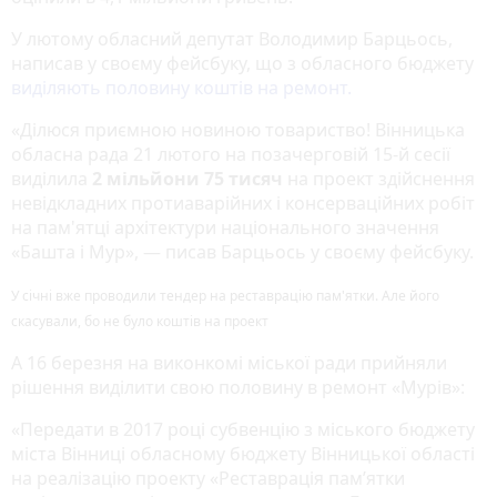
У лютому обласний депутат Володимир Барцьось,
написав у своєму фейсбуку, що з обласного бюджету
виділяють половину коштів на ремонт.
«Ділюся приємною новиною товариство! Вінницька
обласна рада 21 лютого на позачерговій 15-й сесії
виділила
2 мільйони 75 тисяч
на проект здійснення
невідкладних протиаварійних і консерваційних робіт
на пам'ятці архітектури національного значення
«Башта і Мур», — писав Барцьось у своєму фейсбуку.
У січні вже проводили тендер на реставрацію пам'ятки. Але його
скасували, бо не було коштів на проект
А 16 березня на виконкомі міської ради прийняли
рішення виділити свою половину в ремонт «Мурів»:
«Передати в 2017 році субвенцію з міського бюджету
міста Вінниці обласному бюджету Вінницької області
на реалізацію проекту «Реставрація пам’ятки