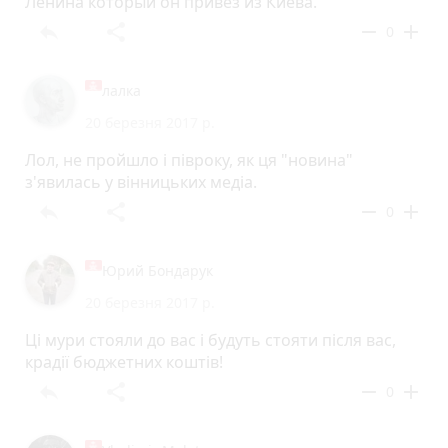
Ленина который он привез из Киева.
reply
share
remove
add
0
лалка
20 березня 2017 р.
Лол, не пройшло і півроку, як ця "новина"
з'явилась у вінницьких медіа.
reply
share
remove
add
0
Юрий Бондарук
20 березня 2017 р.
Ці мури стояли до вас і будуть стояти після вас,
крадії бюджетних коштів!
reply
share
remove
add
0