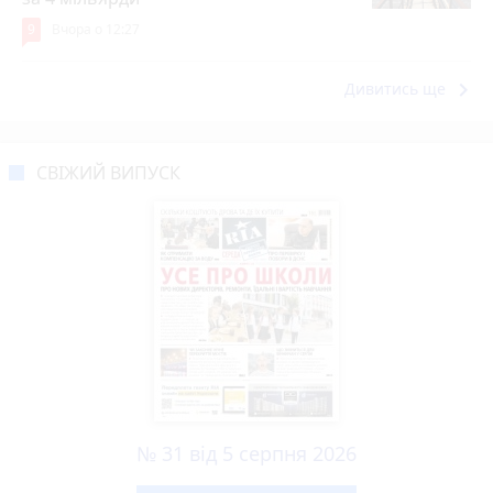
9
Вчора о 12:27
keyboard_arrow_right
Дивитись ще
СВІЖИЙ ВИПУСК
№ 31 від 5 серпня 2026