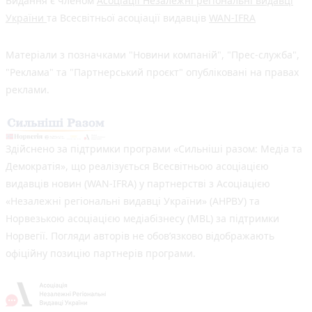
Видання є членом
Асоціації Незалежні регіональні видавці
України
та Всесвітньої асоціації видавців
WAN-IFRA
Матеріали з позначками "Новини компаній", "Прес-служба",
"Реклама" та "Партнерський проєкт" опубліковані на правах
реклами.
Здійснено за підтримки програми «Сильніші разом: Медіа та
Демократія», що реалізується Всесвітньою асоціацією
видавців новин (WAN-IFRA) у партнерстві з Асоціацією
«Незалежні регіональні видавці України» (АНРВУ) та
Норвезькою асоціацією медіабізнесу (MBL) за підтримки
Норвегії. Погляди авторів не обов’язково відображають
офіційну позицію партнерів програми.