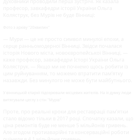
духовники проводили перші зустрічі. Як казала
професор, завкафедри історії України Ольга
Коляструк, без Мурів не буде Вінниці:
Фото з архіву "20хвилин"
— Мури — це не просто символ минулої епохи, а
серце ранньомодерної Вінниці. Звідси почалася
історія Нового міста, новоєвропейської Вінниці, —
каже професор, завкафедри Історі України Ольга
Коляструк. — Якщо ми не почнемо щось робити із
цим руйнуванням, то можемо втратити пам’ятку
назавжди. Без минулого не може бути майбутнього.
У вінницькій єпархії підозрювали місцевих жителів. На їх думку люди
витягували цеглу з стін "Мурів"
Проте, про реальні кроки для реставрації пам’ятки
стало відомо тільки в 2017 році. Спочатку казали, що
ціна ремонтів буде не менше 5 мільйонів гривень.
Але згодом протиаварійні та консерваційні роботи
оцінили в 4,1 мільйони гривень.