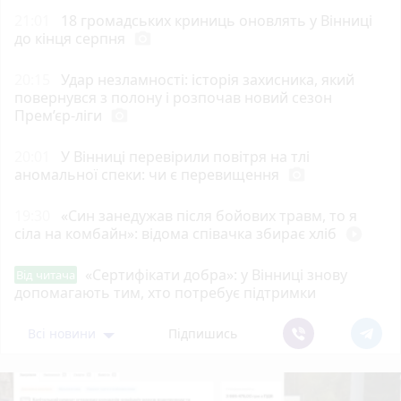
21:01
18 громадських криниць оновлять у Вінниці
до кінця серпня
photo_camera
20:15
Удар незламності: історія захисника, який
повернувся з полону і розпочав новий сезон
Прем’єр-ліги
photo_camera
20:01
У Вінниці перевірили повітря на тлі
аномальної спеки: чи є перевищення
photo_camera
19:30
«Син занедужав після бойових травм, то я
сіла на комбайн»: відома співачка збирає хліб
play_circle_filled
«Сертифікати добра»: у Вінниці знову
Від читача
допомагають тим, хто потребує підтримки
Всі новини
Підпишись