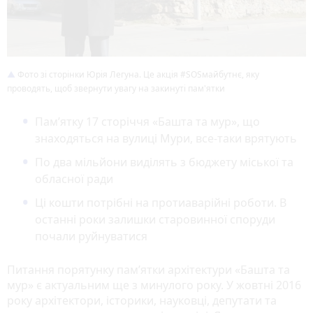
Фото зі сторінки Юрія Легуна. Це акція #SOSмайбутнє, яку
проводять, щоб звернути увагу на закинуті пам'ятки
Пам’ятку 17 сторіччя «Башта та мур», що
знаходяться на вулиці Мури, все-таки врятують
По два мільйони виділять з бюджету міської та
обласної ради
Ці кошти потрібні на протиаварійні роботи. В
останні роки залишки старовинної споруди
почали руйнуватися
Питання порятунку пам’ятки архітектури «Башта та
мур» є актуальним ще з минулого року. У жовтні 2016
року архітектори, історики, науковці, депутати та