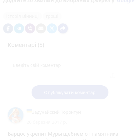
Додайте 20 хвилин до вибраних джерел у
Google
історія Вінниці
гроші
Коментарі (5)
Опублікувати коментар
Задунайский Торонтуй
20 березня 2017 р.
Барцос укрепит Муры щебнем от памятника