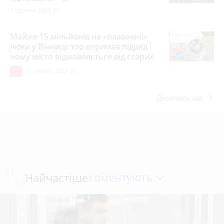
7 серпня 2026 р.
Майже 15 мільйонів на «плаваючі»
люки у Вінниці: хто отримав підряд і
чому місто відмовляється від старих
12
6 серпня 2026 р.
keyboard_arrow_right
Дивитись ще
коментують
Найчастіше