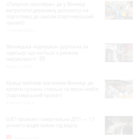
«Пакунок школяра»: де у Вінниці
витратити державну допомогу на
підготовку до школи (партнерський
проєкт)
3 серпня 2026 р.
Вінницька «однушка» дорожча за
одеську: що коїться з ринком
нерухомості
photo_camera
Вчора о 14:24
Кращі меблеві магазини Вінниці: де
купити сучасні, стильні та якісні меблі
(партнерський проєкт)
8 липня 2026 р.
0,87 проміле і смертельна ДТП — 17-
річного водія взяли під варту
7
Вчора о 13:01