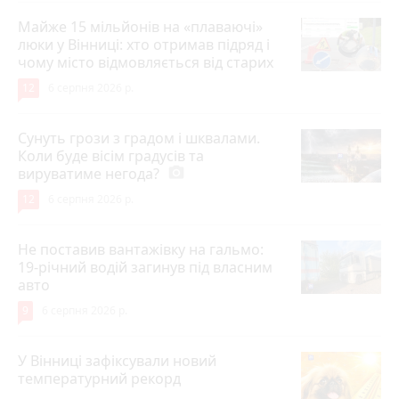
Майже 15 мільйонів на «плаваючі»
люки у Вінниці: хто отримав підряд і
чому місто відмовляється від старих
12
6 серпня 2026 р.
Сунуть грози з градом і шквалами.
Коли буде вісім градусів та
вируватиме негода?
photo_camera
12
6 серпня 2026 р.
Не поставив вантажівку на гальмо:
19-річний водій загинув під власним
авто
9
6 серпня 2026 р.
У Вінниці зафіксували новий
температурний рекорд