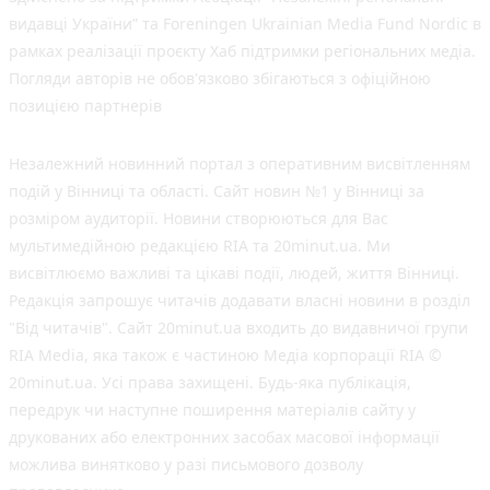
видавці України” та Foreningen Ukrainian Media Fund Nordic в
рамках реалізації проєкту Хаб підтримки регіональних медіа.
Погляди авторів не обов'язково збігаються з офіційною
позицією партнерів
Незалежний новинний портал з оперативним висвітленням
подій у Вінниці та області. Сайт новин №1 у Вінниці за
розміром аудиторії. Новини створюються для Вас
мультимедійною редакцією RIA та 20minut.ua. Ми
висвітлюємо важливі та цікаві події, людей, життя Вінниці.
Редакція запрошує читачів додавати власні новини в розділ
"Від читачів". Сайт 20minut.ua входить до видавничої групи
RIA Media, яка також є частиною Медіа корпорації RIA ©
20minut.ua. Усі права захищені. Будь-яка публiкацiя,
передрук чи наступне поширення матеріалів сайту у
друкованих або електронних засобах масової інформації
можлива винятково у разі письмового дозволу