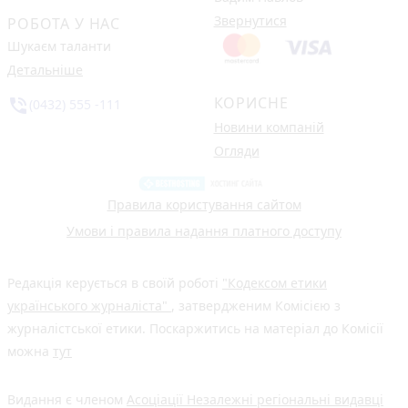
Звернутися
РОБОТА У НАС
Шукаєм таланти
Детальніше
КОРИСНЕ
phone_in_talk
(0432) 555 -111
Новини компаній
Огляди
Правила користування сайтом
Умови і правила надання платного доступу
Редакція керується в своїй роботі
"Кодексом етики
українського журналіста"
, затвердженим Комісією з
журналістської етики. Поскаржитись на матеріал до Комісії
можна
тут
Видання є членом
Асоціації Незалежні регіональні видавці