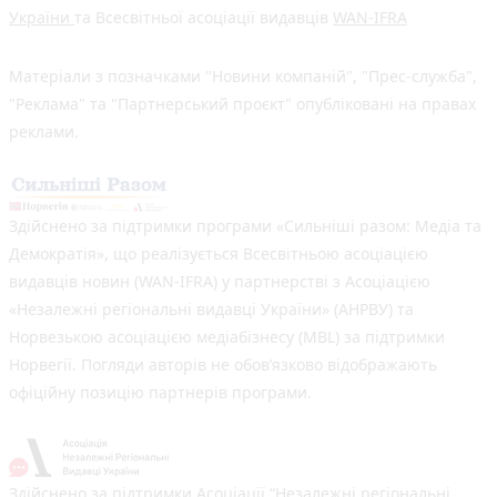
України
та Всесвітньої асоціації видавців
WAN-IFRA
Матеріали з позначками "Новини компаній", "Прес-служба",
"Реклама" та "Партнерський проєкт" опубліковані на правах
реклами.
Здійснено за підтримки програми «Сильніші разом: Медіа та
Демократія», що реалізується Всесвітньою асоціацією
видавців новин (WAN-IFRA) у партнерстві з Асоціацією
«Незалежні регіональні видавці України» (АНРВУ) та
Норвезькою асоціацією медіабізнесу (MBL) за підтримки
Норвегії. Погляди авторів не обов’язково відображають
офіційну позицію партнерів програми.
Здійснено за підтримки Асоціації “Незалежні регіональні