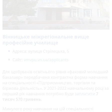
Вінницьке міжрегіональне вище
професійне училище
Адреса: вулиця Стрілецька, 5
Сайт:
vmvpu.vn.ua/applicants
Для здобувачів освітнього рівня «фаховий молодший
бакалавр» передбачена контрактна форма навчання
на спеціальності «Підприємництво, торгівля та
біржова діяльність». У 2021-2022 навчальному році за
перший рік навчання потрібно буде
заплатити
7
тисяч 570 гривень
.
Минулого року навчання на цій спеціальності