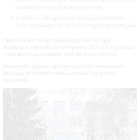
за навчання вінницьким студентам
Учитись стало дорожче не тільки в універах.
Скільки доведеться платити студентам коледжів?
Пропонуємо тепер перевірити, скільки буде
коштувати перший рік навчання у 2021-2022 році для
учнів вінницьких вищих професійних училищ.
Зазначимо відразу, що чимало таких навчальних
закладів не передбачають контрактну форму
навчання.