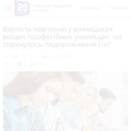
Пишеш ти! Коментує
Всі новини
Обговорен
Вінниця
Вартість навчання у вінницьких
вищих професійних училищах: чи
торкнулось подорожчання і їх?
1 липня 2021 р.
Дарина ДІДИК
chat_bubble
share
visibility
0
0
2694