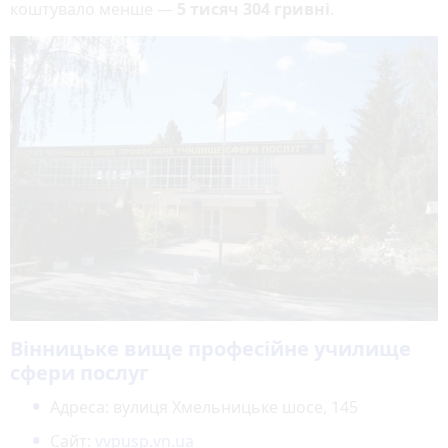
коштувало менше —
5 тисяч 304 гривні
.
Вінницьке вище професійне училище
сфери послуг
Адреса: вулиця Хмельницьке шосе, 145
Сайт:
vvpusp.vn.ua