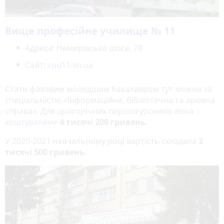
Вище професійне училище № 11
Адреса: Немирівське шосе, 78
Сайт:
vpu11.vn.ua
Стати фаховим молодшим бакалавром тут можна за
спеціальністю «Інформаційна, бібліотечна та архівна
справа». Для цьогорічних першокурсників вона
коштуватиме
4 тисячі 200 гривень
.
У 2020-2021 навчальному році вартість складала
3
тисячі 500 гривень
.