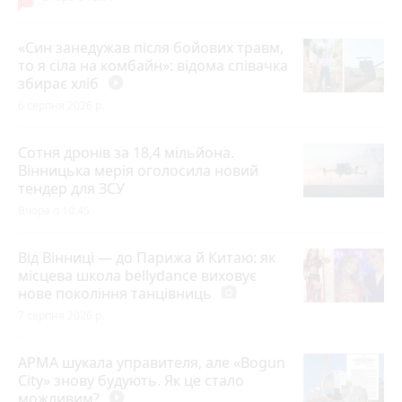
«Син занедужав після бойових травм,
то я сіла на комбайн»: відома співачка
збирає хліб
play_circle_filled
6 серпня 2026 р.
Сотня дронів за 18,4 мільйона.
Вінницька мерія оголосила новий
тендер для ЗСУ
Вчора о 10:45
Від Вінниці — до Парижа й Китаю: як
місцева школа bellydance виховує
нове покоління танцівниць
photo_camera
7 серпня 2026 р.
АРМА шукала управителя, але «Bogun
City» знову будують. Як це стало
можливим?
play_circle_filled