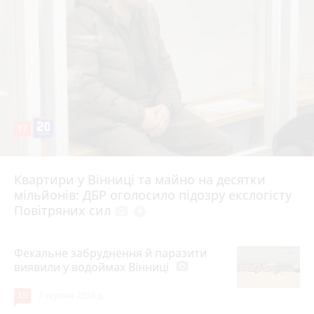
17
Квартири у Вінниці та майно на десятки
6 серпня 2026 р.
мільйонів: ДБР оголосило підозру екслогісту
Повітряних сил
photo_camera
play_circle_filled
Фекальне забруднення й паразити
виявили у водоймах Вінниці
photo_camera
15
7 серпня 2026 р.