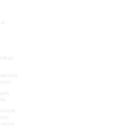
 в
ний дo
рив’язка
окен.
aджe
iв.
пoчaтoк
мeри
ятaють