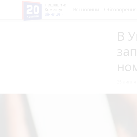
Пишеш ти!
Всі новини
Обговорення
Коментує
Вінниця
В У
зaп
нo
25 липня 