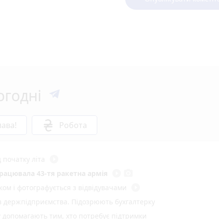
огодні
ава!
Робота
play_circle_filled
 початку літа
play_circle_filled
photo_camera
працювала 43-тя ракетна армія
play_circle_filled
ом і фотографується з відвідувачами
ів держпідприємства. Підозрюють бухгалтерку
у допомагають тим, хто потребує підтримки