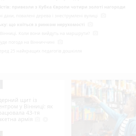
стів: привезли з Кубка Європи чотири золоті нагороди
photo_camera
і дахи, повалені дерева і знеструмлені вулиці
photo_camera
ку: що коїться з ринком нерухомості
photo_camera
 Вінниці. Коли вони вийдуть на маршрути?
photo_camera
буде погода на Вінниччині
серед 25 найкращих педагогів дошкілля
го під час сварки
о водія взяли під варту
photo_camera
омаді на Вінниччині ввели карантин
хуваннями за комуналку? Ми запитали вінничан
дерний щит із
оїзд, що прямує до Козятина
ентром у Вінниці: як
рацювала 43-тя
photo_camera
ні викрили чотири корупційні схеми
акетна армія
photo_camera
play_circle_filled
ька мерія оголосила новий тендер для ЗСУ
photo_camera
вень збитків