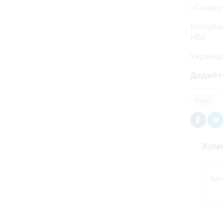
«Соняху
Блокуван
НБУ
Українц
Додайт
банк
Коме