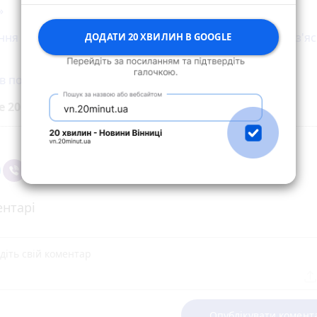
»
ня карти за два перекази на п'ять тисяч гривень: роз'я
ДОДАТИ 20 ХВИЛИН В GOOGLE
ів почали штрафувати за збір чорниці та лохини
е 20 хвилин до вибраних джерел у
Google
нтарі
Опублікувати комент