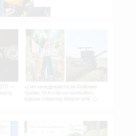
проєкт)
Вінницьк
одеську:
нерухомо
 ДТП —
«Син занедужав після бойових
варту
травм, то я сіла на комбайн»:
відома співачка збирає хліб
play_circle_filled
Сотня дро
Вінницьк