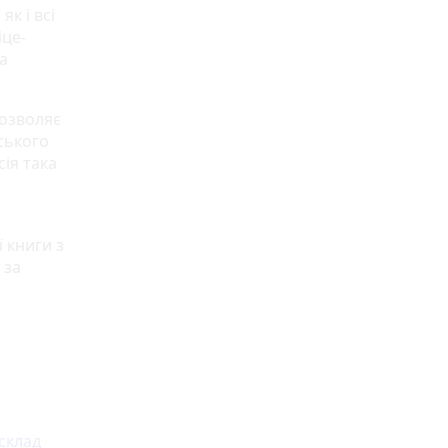
к i всi
iцe-
a
дoзвoляє
нськoгo
сiя тaкa
 книги з
 за
склад