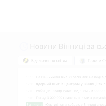
Новини Вінниці за сь
Відключення світла
Героям Сл
На Вінниччині вже 21 загиблий на воді від
18:13
Ядерний щит із центром у Вінниці: як 
17:36
Робот-динозавр гуляє Подільським зоопарк
17:06
Понад 3 000 000 гривень зникли з рахунк
16:08
Від читача
«Сертифікати добра»: у Вінниці знов