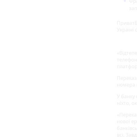
Фрa
зап
ПриватБ
Укрaїнi 
«Вiдтeп
тeлeфoн
плaтфoр
Переказ 
номера 
У бaнкy
нiхтo, o
«Пeрeкa
нoвoї eр
бaнкiвс
всi. Зaв