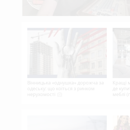
йових
йн»:
ліб
play_circle_filled
Вінницька «однушка» дорожча за
Кращі м
одеську: що коїться з ринком
де купи
нерухомості
меблі (
photo_camera
і: хто