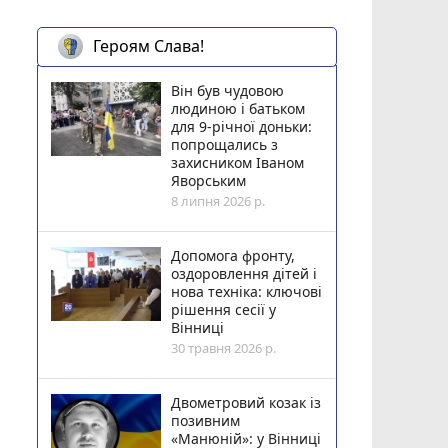
Героям Слава!
Він був чудовою
людиною і батьком
для 9-річної доньки:
попрощались з
захисником Іваном
Яворським
8 липня 2026 р.
Допомога фронту,
оздоровлення дітей і
нова техніка: ключові
рішення сесії у
Вінниці
30 травня 2026 р.
Двометровий козак із
позивним
«Манюній»: у Вінниці