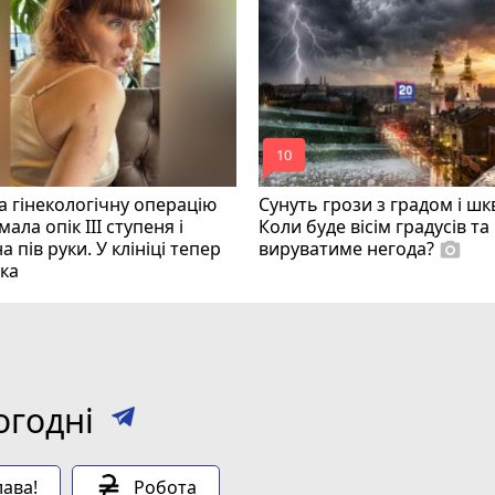
mode_comment
10
 гінекологічну операцію
Сунуть грози з градом і ш
ала опік ІІІ ступеня і
Коли буде вісім градусів та
а пів руки. У клініці тепер
вируватиме негода?
photo_camera
ка
огодні
ава!
Робота