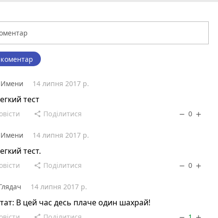
 коментар
 Имени
14 липня 2017 р.
егкий тест
овісти
Поділитися
0
share
remove
add
 Имени
14 липня 2017 р.
егкий тест.
овісти
Поділитися
0
share
remove
add
.Глядач
14 липня 2017 р.
тат: В цей час десь плаче один шахрай!
овісти
Поділитися
1
share
remove
add