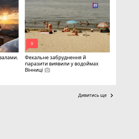
Майже 15
«плаваючі
отримав п
відмовляє
mode_comment
mode_comment
9
12
квалами.
Фекальне забруднення й
паразити виявили у водоймах
Вінниці
photo_camera
keyboard_arrow_right
Дивитись ще