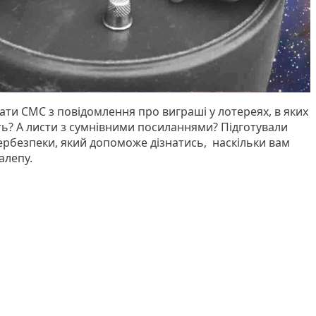
ти СМС з повідомлення про виграші у лотереях, в яких
ть? А листи з сумнівними посиланнями? Підготували
бербезпеки, який допоможе дізнатись, наскільки вам
алепу.