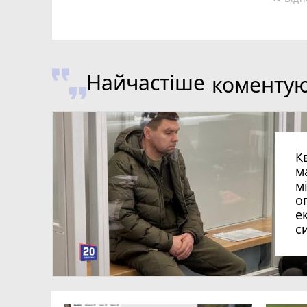
Найчастіше
коменту
К
м
м
о
е
с