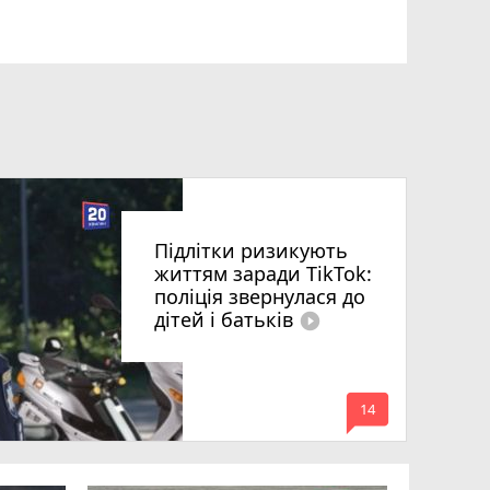
Підлітки ризикують
життям заради TikTok:
поліція звернулася до
дітей і батьків
play_circle_filled
mode_comment
14