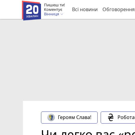
Пишеш ти!
Всі новини
Обговорення
Коментує
Вінниця
Героям Слава!
Робота
Чи легко вас «р