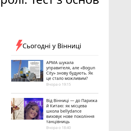
Сьогодні у Вінниці
АРМА шукала
управителя, але «Bogun
City» знову будують. Як
це стало можливим?
Вчора о 19:15
Від Вінниці — до Парижа
й Китаю: як місцева
школа bellydance
виховує нове покоління
танцівниць
Вчора о 18:40