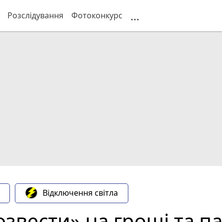
...
Розслідування
Фотоконкурс
Відключення світла
озвести» на гроші та па