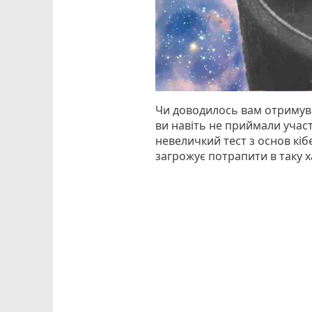
Чи доводилось вам отримува
ви навіть не приймали учас
невеличкий тест з основ кі
загрожує потрапити в таку х