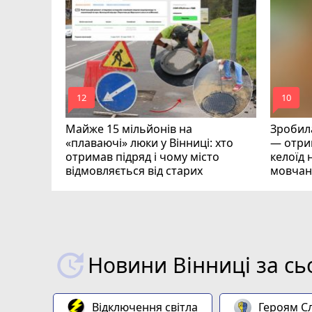
оймах
mode_comment
mode_comment
12
10
Майже 15 мільйонів на
Зробила
«плаваючі» люки у Вінниці: хто
— отрим
отримав підряд і чому місто
келоїд н
відмовляється від старих
мовчан
Новини Вінниці за сь
Відключення світла
Героям Сл