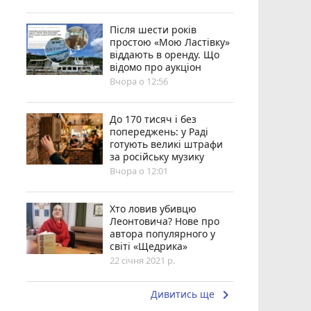
Після шести років
простою «Мою Ластівку»
віддають в оренду. Що
відомо про аукціон
Вчора о 12:56
До 170 тисяч і без
попереджень: у Раді
готують великі штрафи
за російську музику
Вчора о 12:01
Хто ловив убивцю
Леонтовича? Нове про
автора популярного у
світі «Щедрика»
22 січня 2021 р.
keyboard_arrow_right
Дивитись ще