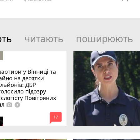
ють
читають
поширюють
вартири у Вінниці та
айно на десятки
ільйонів: ДБР
голосило підозру
кслогісту Повітряних
ил
photo_camera
play_circle_filled
mode_comment
17