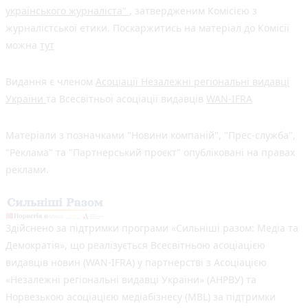
українського журналіста"
, затвердженим Комісією з
журналістської етики. Поскаржитись на матеріал до Комісії
можна
тут
Видання є членом
Асоціації Незалежні регіональні видавці
України
та Всесвітньої асоціації видавців
WAN-IFRA
Матеріали з позначками "Новини компаній", "Прес-служба",
"Реклама" та "Партнерський проєкт" опубліковані на правах
реклами.
Здійснено за підтримки програми «Сильніші разом: Медіа та
Демократія», що реалізується Всесвітньою асоціацією
видавців новин (WAN-IFRA) у партнерстві з Асоціацією
«Незалежні регіональні видавці України» (АНРВУ) та
Норвезькою асоціацією медіабізнесу (MBL) за підтримки