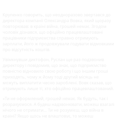
Крупенко говорить, що неодноразово звертався до
директора компанії Олександра Вовка, який щоразу
повторював: в країні війна, грошей немає. Згодом
чоловік дізнався, що офіційно працевлаштовані
працівники підприємства справно отримують
зарплати, його ж продовжували годувати відмовками
про відсутність коштів.
Увімкнувши диктофон, Руслан ще раз подзвонив
директору і повідомив, що знає, що підприємство
повністю відновило свою роботу і що іншим гроші
приходять, чому ж йому тоді другий місяць не
можуть виплатити чесно зароблені. Вовк сказав, що
отримують лише ті, хто офіційно працевлаштований.
«Ти не оформлений, грошей немає. Як будуть, так і
розрахуємося. А будеш надзвонювати, можеш взагалі
нічого не отримати… Ти не розумієш, що війна в
країні? Якщо щось не влаштовує, то можеш