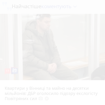
коментують
Найчастіше
17
Квартири у Вінниці та майно на десятки
6 серпня 2026 р.
мільйонів: ДБР оголосило підозру екслогісту
Повітряних сил
photo_camera
play_circle_filled