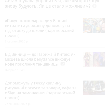
АРМА шукала управителя, але «Bogun City»
знову будують. Як це стало можливим?
play_circle_filled
«Пакунок школяра»: де у Вінниці
витратити державну допомогу на
підготовку до школи (партнерський
проєкт)
3 серпня 2026 р.
Від Вінниці — до Парижа й Китаю: як
місцева школа bellydance виховує
нове покоління танцівниць
photo_camera
Вчора о 18:40
Допоможуть у тяжку хвилину:
ритуальні послуги та товари, кафе та
обіди на замовлення (партнерський
проєкт)
25 червня 2026 р.