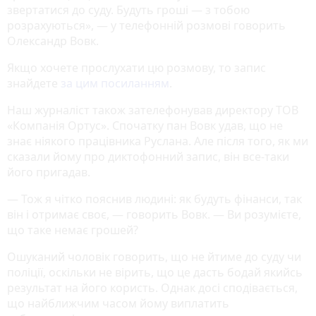
звертатися до суду. Будуть гроші — з тобою
розрахуються», — у телефонній розмові говорить
Олександр Вовк.
Якщо хочете прослухати цю розмову, то запис
знайдете
за цим посиланням
.
Наш журналіст також зателефонував директору ТОВ
«Компанія Ортус». Спочатку пан Вовк удав, що не
знає ніякого працівника Руслана. Але після того, як ми
сказали йому про диктофонний запис, він все-таки
його пригадав.
— Тож я чітко пояснив людині: як будуть фінанси, так
він і отримає своє, — говорить Вовк. — Ви розумієте,
що таке немає грошей?
Ошуканий чоловік говорить, що не йтиме до суду чи
поліції, оскільки не вірить, що це дасть бодай якийсь
результат на його користь. Однак досі сподівається,
що найближчим часом йому виплатить