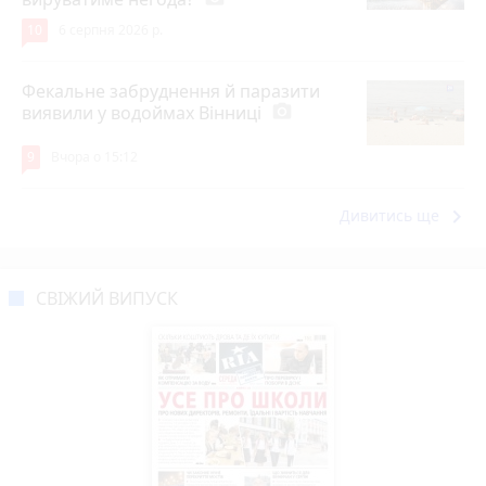
10
6 серпня 2026 р.
Фекальне забруднення й паразити
виявили у водоймах Вінниці
photo_camera
9
Вчора о 15:12
keyboard_arrow_right
Дивитись ще
СВІЖИЙ ВИПУСК