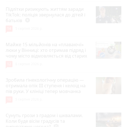
Підлітки ризикують життям заради
TikTok: поліція звернулася до дітей і
батьків
play_circle_filled
14
5 серпня 2026 р.
Майже 15 мільйонів на «плаваючі»
люки у Вінниці: хто отримав підряд і
чому місто відмовляється від старих
12
6 серпня 2026 р.
Зробила гінекологічну операцію —
отримала опік ІІІ ступеня і келоїд на
пів руки. У клініці тепер мовчанка
10
5 серпня 2026 р.
Сунуть грози з градом і шквалами.
Коли буде вісім градусів та
вируватиме негода?
photo_camera