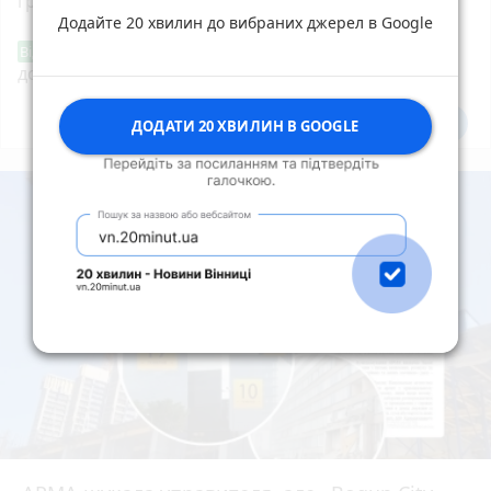
гривень за схемою «родич у біді»
photo_camera
Додайте 20 хвилин до вибраних джерел в Google
«Сертифікати добра»: у Вінниці знову
Від читача
допомагають тим, хто потребує підтримки
Всі новини
Підпишись
ДОДАТИ 20 ХВИЛИН В GOOGLE