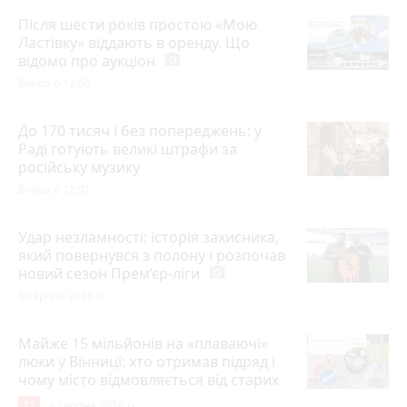
Після шести років простою «Мою
Ластівку» віддають в оренду. Що
відомо про аукціон
photo_camera
Вчора о 12:56
До 170 тисяч і без попереджень: у
Раді готують великі штрафи за
російську музику
Вчора о 12:01
Удар незламності: історія захисника,
який повернувся з полону і розпочав
новий сезон Прем’єр-ліги
photo_camera
6 серпня 2026 р.
Майже 15 мільйонів на «плаваючі»
люки у Вінниці: хто отримав підряд і
чому місто відмовляється від старих
12
6 серпня 2026 р.