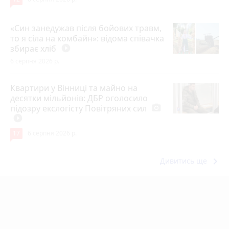
«Син занедужав після бойових травм,
то я сіла на комбайн»: відома співачка
збирає хліб
play_circle_filled
6 серпня 2026 р.
Квартири у Вінниці та майно на
десятки мільйонів: ДБР оголосило
підозру екслогісту Повітряних сил
photo_camera
play_circle_filled
17
6 серпня 2026 р.
keyboard_arrow_right
Дивитись ще