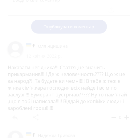
Опублікувати коментар
Оля Яцишина
12 квітня 2022 р.
Наказати негідника!!! Стаття ,це значить
прикарманив!!!!! Де ж человечность???? Що ж це
за народ?!! Та будьте ви чемні!!!! В тебе ж теж є
жінка сім'я,кара господня всіх найде і всім по
заслузі!!!! Бумеранг зустрічав????? Ну то пам'ятай
,що я тобі написала!!!!! Віддай до копійки людині
зароблені гроші!!!!!
reply
share
remove
add
0
Надежда Грибова