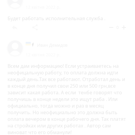
12 квітня 2022 р.
Будет работать исполнительная служба .
reply
share
remove
add
0
Иван Демидов
12 квітня 2022 р.
Всем дам информацию! Если устраиваетесь на
неофицальную работу, то оплата должна идти
каждый день.Так все работают. Отработал день и
в конце дня получил свои 250 или 500 грн,все
зависит какая работа. А если тенбе говорят что
получишь в конце недели это ищут раба . Или
официально, тогда можно и раз в месяц
получить. Но неофициально это должна быть
оплата вечером в конце рабочего дня. Так платят
на стройках или других работах . Автор сам
виноват что его обманули!