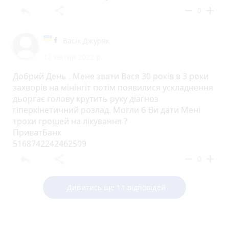
reply
share
remove
add
0
Васік Джуряк
12 квітня 2022 р.
Добрий День . Мене звати Вася 30 років в 3 роки
захворів на мінінгіт потім появилися ускладнення
дьоргає голову крутить руку діагноз
гіперкінетичний розлад. Могли б Ви дати Мені
трохи грошей на лікування ?
ПриватБанк
5168742242462509
reply
share
remove
add
0
Дивитись ще 11 відповідей