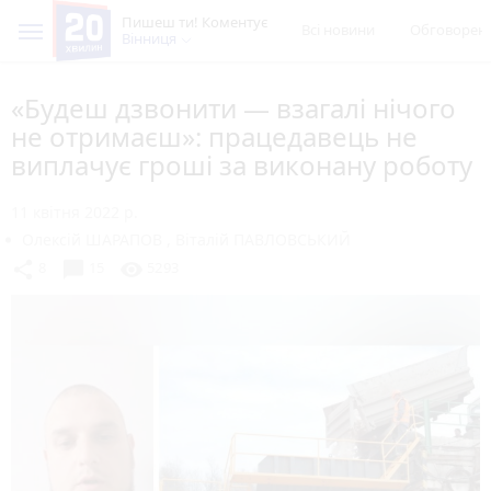
Пишеш ти! Коментує
Всі новини
Обговорен
Вінниця
«Будеш дзвонити — взагалі нічого
не отримаєш»: працедавець не
виплачує гроші за виконану роботу
11 квітня 2022 р.
Олексій ШАРАПОВ
,
Віталій ПАВЛОВСЬКИЙ
chat_bubble
share
visibility
8
15
5293