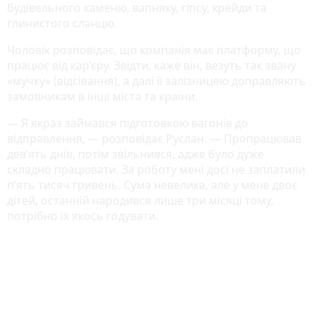
будівельного каменю, вапняку, гіпсу, крейди та
глинистого сланцю.
Чоловік розповідає, що компанія має платформу, що
працює від кар’єру. Звідти, каже він, везуть так звану
«мучку» (відсівання), а далі її залізницею доправляють
замовникам в інші міста та країни.
— Я якраз займався підготовкою вагонів до
відправлення, — розповідає Руслан. — Пропрацював
дев’ять днів, потім звільнився, адже було дуже
складно працювати. За роботу мені досі не заплатили
п’ять тисяч гривень. Сума невелика, але у мене двоє
дітей, останній народився лише три місяці тому,
потрібно їх якось годувати.