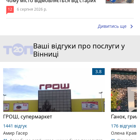
чому місто відмовляється від старих
12
6 серпня 2026 р.
keyboard_arrow_right
Дивитись ще
Ваші відгуки про послуги у
Вінниці
3.8
ГРОШ, супермаркет
Ґанок, грил
1441 відгук
176 відгуків
Амир Гасер
Олена Кравч