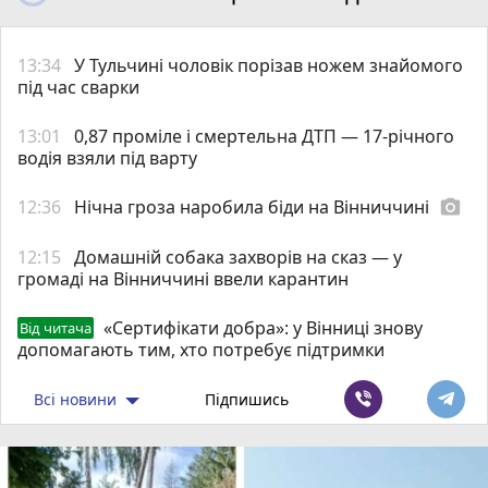
13:34
У Тульчині чоловік порізав ножем знайомого
під час сварки
13:01
0,87 проміле і смертельна ДТП — 17-річного
водія взяли під варту
12:36
Нічна гроза наробила біди на Вінниччині
photo_camera
12:15
Домашній собака захворів на сказ — у
громаді на Вінниччині ввели карантин
«Сертифікати добра»: у Вінниці знову
Від читача
допомагають тим, хто потребує підтримки
Всі новини
Підпишись