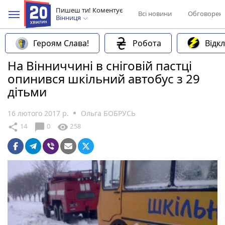
Пишеш ти! Коментує
Всі новини
Обговорен
Вінниця
Героям Слава!
Робота
Відк
На Вінниччині в сніговій пастці
опинився шкільний автобус з 29
дітьми
16 лютого 2017 р.
Ольга БОБРУСЬ
chat_bubble
share
visibility
14
0
258