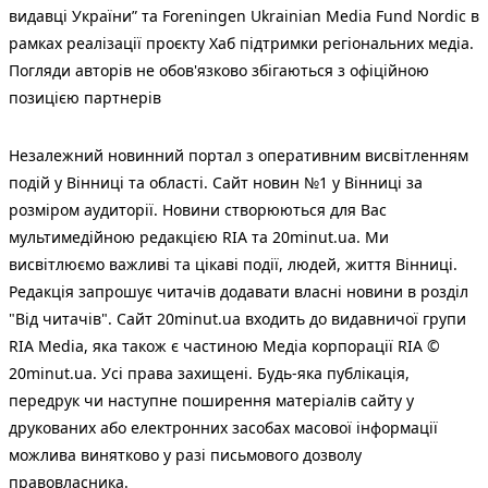
видавці України” та Foreningen Ukrainian Media Fund Nordic в
рамках реалізації проєкту Хаб підтримки регіональних медіа.
Погляди авторів не обов'язково збігаються з офіційною
позицією партнерів
Незалежний новинний портал з оперативним висвітленням
подій у Вінниці та області. Сайт новин №1 у Вінниці за
розміром аудиторії. Новини створюються для Вас
мультимедійною редакцією RIA та 20minut.ua. Ми
висвітлюємо важливі та цікаві події, людей, життя Вінниці.
Редакція запрошує читачів додавати власні новини в розділ
"Від читачів". Сайт 20minut.ua входить до видавничої групи
RIA Media, яка також є частиною Медіа корпорації RIA ©
20minut.ua. Усі права захищені. Будь-яка публiкацiя,
передрук чи наступне поширення матеріалів сайту у
друкованих або електронних засобах масової інформації
можлива винятково у разі письмового дозволу
правовласника.