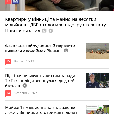
17
Квартири у Вінниці та майно на десятки
6 серпня 2026 р.
мільйонів: ДБР оголосило підозру екслогісту
Повітряних сил
photo_camera
play_circle_filled
Фекальне забруднення й паразити
виявили у водоймах Вінниці
photo_camera
15
Вчора о 15:12
Підлітки ризикують життям заради
TikTok: поліція звернулася до дітей і
батьків
play_circle_filled
14
5 серпня 2026 р.
Майже 15 мільйонів на «плаваючі»
люки у Вінниці: хто отримав підряд і