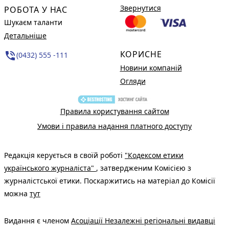
Звернутися
РОБОТА У НАС
Шукаєм таланти
Детальніше
КОРИСНЕ
phone_in_talk
(0432) 555 -111
Новини компаній
Огляди
Правила користування сайтом
Умови і правила надання платного доступу
Редакція керується в своїй роботі
"Кодексом етики
українського журналіста"
, затвердженим Комісією з
журналістської етики. Поскаржитись на матеріал до Комісії
можна
тут
Видання є членом
Асоціації Незалежні регіональні видавці