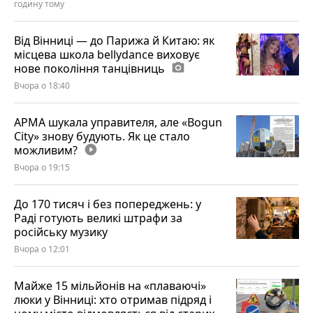
годину тому
Від Вінниці — до Парижа й Китаю: як
місцева школа bellydance виховує
нове покоління танцівниць
photo_camera
Вчора о 18:40
АРМА шукала управителя, але «Bogun
City» знову будують. Як це стало
можливим?
play_circle_filled
Вчора о 19:15
До 170 тисяч і без попереджень: у
Раді готують великі штрафи за
російську музику
Вчора о 12:01
Майже 15 мільйонів на «плаваючі»
люки у Вінниці: хто отримав підряд і