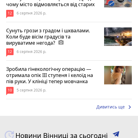
чому місто відмовляється від старих
12
6 серпня 2026 р.
Сунуть грози з градом і шквалами.
Коли буде вісім градусів та
вируватиме негода?
photo_camera
12
6 серпня 2026 р.
Зробила гінекологічну операцію —
отримала опік ІІІ ступеня і келоїд на
пів руки. У клініці тепер мовчанка
10
5 серпня 2026 р.
keyboard_arrow_right
Дивитись ще
Новини Вінниці за сьогодні