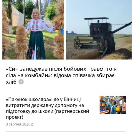
«Син занедужав після бойових травм, то я
сіла на комбайн»: відома співачка збирає
хліб
play_circle_filled
«Пакунок школяра»: де у Вінниці
витратити державну допомогу на
підготовку до школи (партнерський
проєкт)
3 серпня 2026 р.