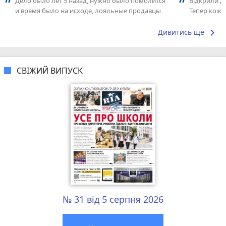
Дело было лет 5 назад, нужно было помолится
Відкрили д
и время было на исходе, лояльные продавцы
Тепер кожні
спросили разрешения у руководства...
Можна вже 
keyboard_arrow_right
Дивитись ще
СВІЖИЙ ВИПУСК
№ 31 від 5 серпня 2026