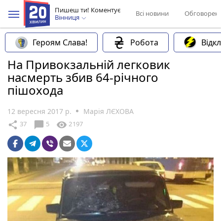
Пишеш ти! Коментує
Всі новини
Обговорен
Вінниця
Героям Слава!
Робота
Відк
На Привокзальній легковик
насмерть збив 64-річного
пішохода
12 вересня 2017 р.
Марія ЛЄХОВА
chat_bubble
share
visibility
37
5
2197