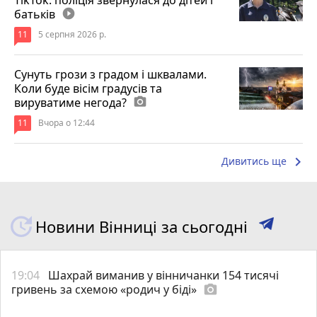
батьків
play_circle_filled
11
5 серпня 2026 р.
Сунуть грози з градом і шквалами.
Коли буде вісім градусів та
вируватиме негода?
photo_camera
11
Вчора о 12:44
keyboard_arrow_right
Дивитись ще
Новини Вінниці за сьогодні
19:04
Шахрай виманив у вінничанки 154 тисячі
гривень за схемою «родич у біді»
photo_camera