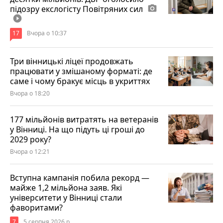
підозру екслогісту Повітряних сил
photo_camera
play_circle_filled
17
Вчора о 10:37
Три вінницькі ліцеї продовжать
працювати у змішаному форматі: де
саме і чому бракує місць в укриттях
Вчора о 18:20
177 мільйонів витратять на ветеранів
у Вінниці. На що підуть ці гроші до
2029 року?
Вчора о 12:21
Вступна кампанія побила рекорд —
майже 1,2 мільйона заяв. Які
університети у Вінниці стали
фаворитами?
7
5 серпня 2026 р.