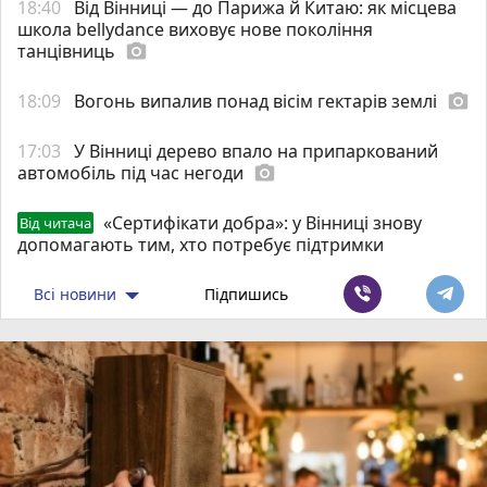
18:40
Від Вінниці — до Парижа й Китаю: як місцева
школа bellydance виховує нове покоління
танцівниць
photo_camera
18:09
Вогонь випалив понад вісім гектарів землі
photo_camera
17:03
У Вінниці дерево впало на припаркований
автомобіль під час негоди
photo_camera
«Сертифікати добра»: у Вінниці знову
Від читача
допомагають тим, хто потребує підтримки
Всі новини
Підпишись