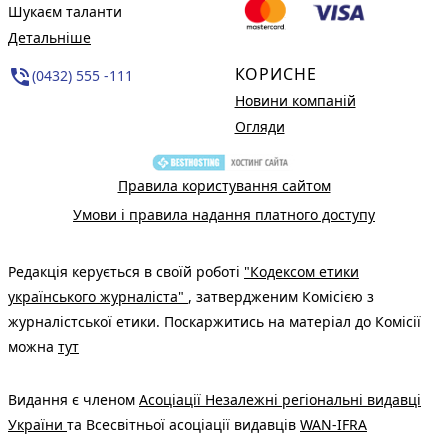
Шукаєм таланти
Детальніше
КОРИСНЕ
phone_in_talk
(0432) 555 -111
Новини компаній
Огляди
Правила користування сайтом
Умови і правила надання платного доступу
Редакція керується в своїй роботі
"Кодексом етики
українського журналіста"
, затвердженим Комісією з
журналістської етики. Поскаржитись на матеріал до Комісії
можна
тут
Видання є членом
Асоціації Незалежні регіональні видавці
України
та Всесвітньої асоціації видавців
WAN-IFRA