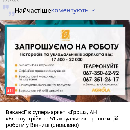
коментують
Найчастіше
241
Вакансії в супермаркеті «Грош», АН
4 серпня 2026 р.
«Благоустрій» та 51 актуальних пропозицій
роботи у Вінниці (оновлено)