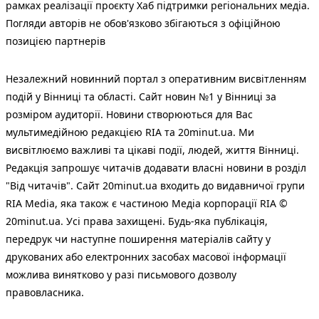
рамках реалізації проєкту Хаб підтримки регіональних медіа.
Погляди авторів не обов'язково збігаються з офіційною
позицією партнерів
Незалежний новинний портал з оперативним висвітленням
подій у Вінниці та області. Сайт новин №1 у Вінниці за
розміром аудиторії. Новини створюються для Вас
мультимедійною редакцією RIA та 20minut.ua. Ми
висвітлюємо важливі та цікаві події, людей, життя Вінниці.
Редакція запрошує читачів додавати власні новини в розділ
"Від читачів". Сайт 20minut.ua входить до видавничої групи
RIA Media, яка також є частиною Медіа корпорації RIA ©
20minut.ua. Усі права захищені. Будь-яка публiкацiя,
передрук чи наступне поширення матеріалів сайту у
друкованих або електронних засобах масової інформації
можлива винятково у разі письмового дозволу
правовласника.