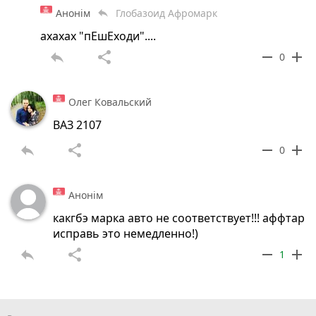
Анонім
Глобазоид Афромарк
reply
ахахах "пЕшЕходи"....
reply
share
remove
add
0
Олег Ковальский
ВАЗ 2107
reply
share
remove
add
0
Анонім
какгбэ марка авто не соответствует!!! аффтар
исправь это немедленно!)
reply
share
remove
add
1