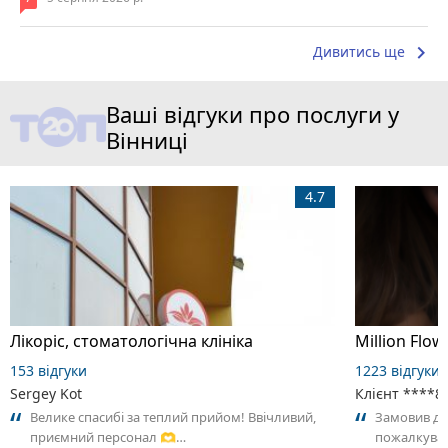
keyboard_arrow_right
Дивитись ще
Ваші відгуки про послуги у
Вінниці
4.7
Лікоріс, стоматологічна клініка
Million Flow
153 відгуки
1223 відгуки
Sergey Kot
Клієнт ****8
Велике спасибі за теплий прийом! Ввічливий,
Замовив дос
приємний персонал 🫶…
пожалкував 