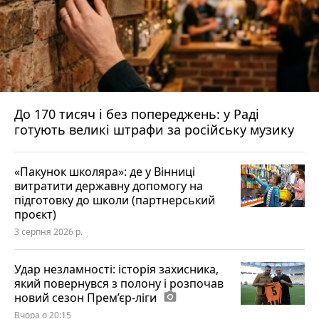
До 170 тисяч і без попереджень: у Раді
готують великі штрафи за російську музику
«Пакунок школяра»: де у Вінниці
витратити державну допомогу на
підготовку до школи (партнерський
проєкт)
3 серпня 2026 р.
Удар незламності: історія захисника,
який повернувся з полону і розпочав
новий сезон Прем’єр-ліги
photo_camera
Вчора о 20:15