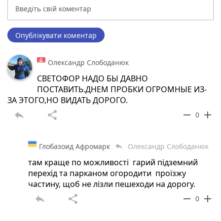
Опублікувати коментар
Олександр Слободанюк
СВЕТОФОР НАДО БЫ ДАВНО
ПОСТАВИТЬ.ДНЕМ ПРОБКИ ОГРОМНЫЕ ИЗ-
ЗА ЭТОГО,НО ВИДАТЬ ДОРОГО.
reply
share
remove
add
0
Глобазоид Афромарк
Олександр Слободанюк
reply
там краще по можливості гарий підземний
перехід та парканом огородити проїзжу
частину, щоб не лізли пешеходи на дорогу.
reply
share
remove
add
0