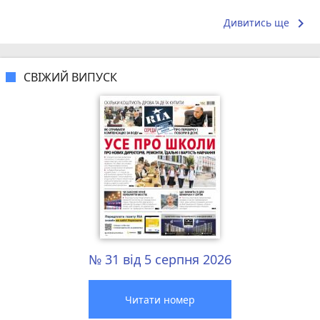
прийшло зов
keyboard_arrow_right
Дивитись ще
СВІЖИЙ ВИПУСК
№ 31 від 5 серпня 2026
Читати номер