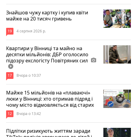
Знайшов чужу картку і купив квіти
майже на 20 тисяч гривень
19
4 серпня 2026 р.
Квартири у Вінниці та майно на
десятки мільйонів: ДБР оголосило
підозру екслогісту Повітряних сил
photo_camera
play_circle_filled
17
Вчора о 10:37
Майже 15 мільйонів на «плаваючі»
люки у Вінниці: хто отримав підряд і
чому місто відмовляється від старих
12
Вчора о 13:42
Підлітки ризикують життям заради
TikTok: поліція звернулася до дітей і