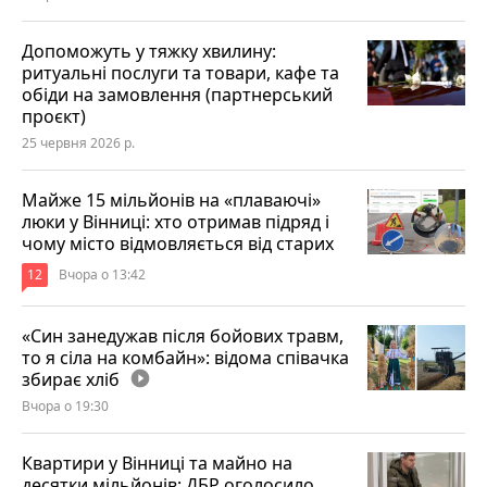
Допоможуть у тяжку хвилину:
ритуальні послуги та товари, кафе та
обіди на замовлення (партнерський
проєкт)
25 червня 2026 р.
Майже 15 мільйонів на «плаваючі»
люки у Вінниці: хто отримав підряд і
чому місто відмовляється від старих
12
Вчора о 13:42
«Син занедужав після бойових травм,
то я сіла на комбайн»: відома співачка
збирає хліб
play_circle_filled
Вчора о 19:30
Квартири у Вінниці та майно на
десятки мільйонів: ДБР оголосило