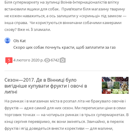
Біля супермаркету на зупинці Воїнів-Інтернаціоналістів влітку
встановили ящики для собак. Прив’язати біля магазину тварину
не кожен наважиться, а ось залишити у «скриньці» під замком —
інша справа. Чи користуються вінничани собачими камерами
схову? Вже ні. Її зламали.
Ols Kat
Скоро цих собак почнуть красти, щоб заплатити за газ
visibility
photo_camera
6742
5
4 лютого 2020 р.
Сезон—2017. Де в Вінниці було
вигідніше купувати фрукти і овочі в
липні
На ринках і в магазинах міста в розпал літа не бракувало овочів і
фруктів — адже самий для них сезон. Ми переписали ціни в семи
торгових точках — на чотирьох ринках і в трьох супермаркетах. В
кінці серпня перевіримо, як вони зміняться. Звичайно, в перелік
фруктів і ягід доведеться внести корективи — для малини,