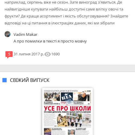
наприклад, серпень вже не сезон. Зате виноград з'явиться. Де
найвигідніше купувати найбільш доступні саме влітку овочі та
фрукти? Де краще асортимент і якість обслуговування? Знайдете
відповіді на ці питання в ілюстраціях даних, які ми зібрали
Vadim Makar
А про помилки в тексті я просто мовчу
visibility
1690
5
31 липня 2017 р.
СВІЖИЙ ВИПУСК