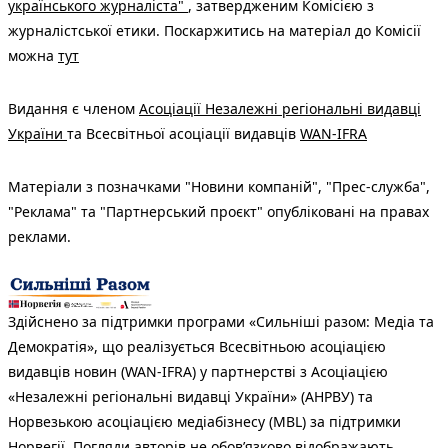
українського журналіста"
, затвердженим Комісією з
журналістської етики. Поскаржитись на матеріал до Комісії
можна
тут
Видання є членом
Асоціації Незалежні регіональні видавці
України
та Всесвітньої асоціації видавців
WAN-IFRA
Матеріали з позначками "Новини компаній", "Прес-служба",
"Реклама" та "Партнерський проєкт" опубліковані на правах
реклами.
Здійснено за підтримки програми «Сильніші разом: Медіа та
Демократія», що реалізується Всесвітньою асоціацією
видавців новин (WAN-IFRA) у партнерстві з Асоціацією
«Незалежні регіональні видавці України» (АНРВУ) та
Норвезькою асоціацією медіабізнесу (MBL) за підтримки
Норвегії. Погляди авторів не обов’язково відображають