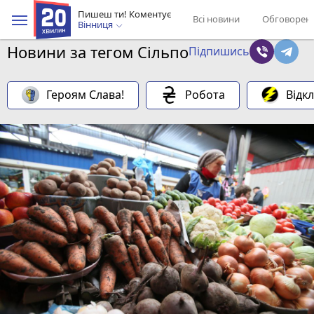
Пишеш ти! Коментує
Всі новини
Обговорен
Вінниця
Новини за тегом Сільпо
Підпишись
Героям Слава!
Робота
Відк