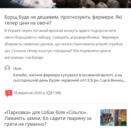
Борщ буде не дешевим, прогнозують фермери. Які
тепер ціни на овочі?
В Україні через поганий врожай можуть вдвічі подорожчати
овочі борщового набору, говорять агровиробники. Фермери
збирають невеликі урожаї, що може спричинити різкий стрибок
цін. Скільки тепер коштує городина? Ми порівняли ціни в
магазинах і на базарі.
Ліля
Капєйкі, насіння фермери купували в іноземній валюті, а на
сьогоднішній день буряк червоний опт:3.5грн. І це в Вінниці
на Привокзальному.
visibility
1386
1
18 вересня 2020 р.
«Парковка» для собак біля «Сільпо».
Ламають замки, бо садити тварину за
грати не гуманно?