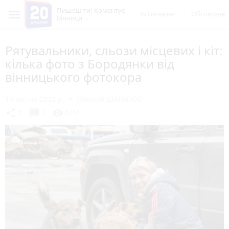
Пишеш ти! Коментує
Всі новини
Обговорен
Вінниця
Рятувальники, сльози місцевих і кіт:
кілька фото з Бородянки від
вінницького фотокора
10 квітня 2022 р.
Олексій ШАРАПОВ
chat_bubble
share
visibility
5
0
6254