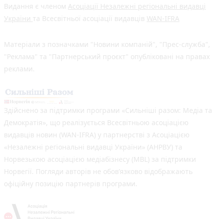
Видання є членом
Асоціації Незалежні регіональні видавці
України
та Всесвітньої асоціації видавців
WAN-IFRA
Матеріали з позначками "Новини компаній", "Прес-служба",
"Реклама" та "Партнерський проєкт" опубліковані на правах
реклами.
Здійснено за підтримки програми «Сильніші разом: Медіа та
Демократія», що реалізується Всесвітньою асоціацією
видавців новин (WAN-IFRA) у партнерстві з Асоціацією
«Незалежні регіональні видавці України» (АНРВУ) та
Норвезькою асоціацією медіабізнесу (MBL) за підтримки
Норвегії. Погляди авторів не обов’язково відображають
офіційну позицію партнерів програми.