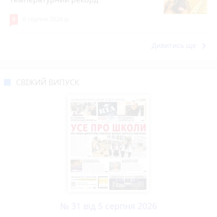
8
6 серпня 2026 р.
keyboard_arrow_right
Дивитись ще
СВІЖИЙ ВИПУСК
№ 31 від 5 серпня 2026