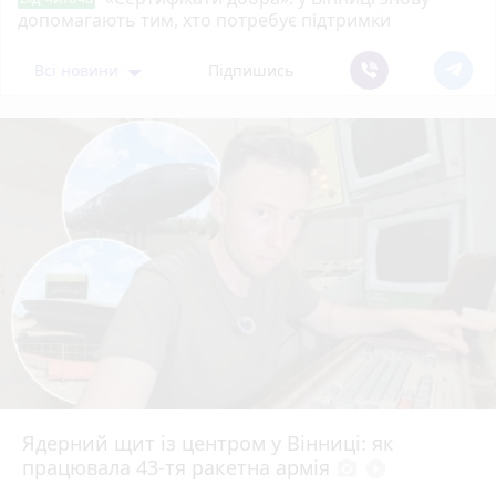
допомагають тим, хто потребує підтримки
Всі новини
Підпишись
Ядерний щит із центром у Вінниці: як
працювала 43-тя ракетна армія
photo_camera
play_circle_filled