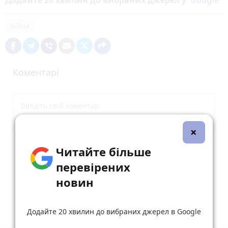
війна
Коментарі
×
Читайте більше
Опублікувати коментар
перевірених
новин
Додайте 20 хвилин до вибраних джерел в Google