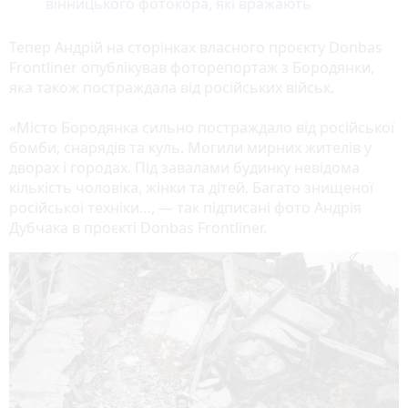
вінницького фотокора, які вражають
Тепер Андрій на сторінках власного проєкту Donbas
Frontliner опублікував фоторепортаж з Бородянки,
яка також постраждала від російських військ.
«Місто Бородянка сильно постраждало від російської
бомби, снарядів та куль. Могили мирних жителів у
дворах і городах. Під завалами будинку невідома
кількість чоловіка, жінки та дітей. Багато знищеної
російської техніки…, — так підписані фото Андрія
Дубчака в проєкті Donbas Frontliner.