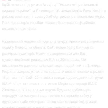
Здійснено за підтримки Асоціації “Незалежні регіональні
видавці України” та Foreningen Ukrainian Media Fund Nordic в
рамках реалізації проєкту Хаб підтримки регіональних медіа.
Погляди авторів не обов'язково збігаються з офіційною
позицією партнерів
Незалежний новинний портал з оперативним висвітленням
подій у Вінниці та області. Сайт новин №1 у Вінниці за
розміром аудиторії. Новини створюються для Вас
мультимедійною редакцією RIA та 20minut.ua. Ми
висвітлюємо важливі та цікаві події, людей, життя Вінниці.
Редакція запрошує читачів додавати власні новини в розділ
"Від читачів". Сайт 20minut.ua входить до видавничої групи
RIA Media, яка також є частиною Медіа корпорації RIA ©
20minut.ua. Усі права захищені. Будь-яка публiкацiя,
передрук чи наступне поширення матеріалів сайту у
друкованих або електронних засобах масової інформації
можлива винятково у разі письмового дозволу