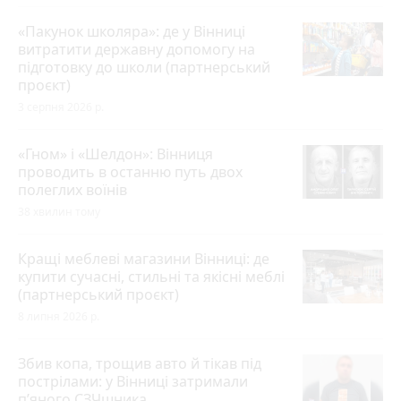
«Пакунок школяра»: де у Вінниці
витратити державну допомогу на
підготовку до школи (партнерський
проєкт)
3 серпня 2026 р.
«Гном» і «Шелдон»: Вінниця
проводить в останню путь двох
полеглих воїнів
38 хвилин тому
Кращі меблеві магазини Вінниці: де
купити сучасні, стильні та якісні меблі
(партнерський проєкт)
8 липня 2026 р.
Збив копа, трощив авто й тікав під
пострілами: у Вінниці затримали
п’яного СЗЧшника