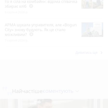
то я сіла на комбайн»: відома співачка
збирає хліб
play_circle_filled
6 серпня 2026 р.
АРМА шукала управителя, але «Bogun
City» знову будують. Як це стало
можливим?
play_circle_filled
7 серпня 2026 р.
keyboard_arrow_right
Дивитись ще
коментують
Найчастіше