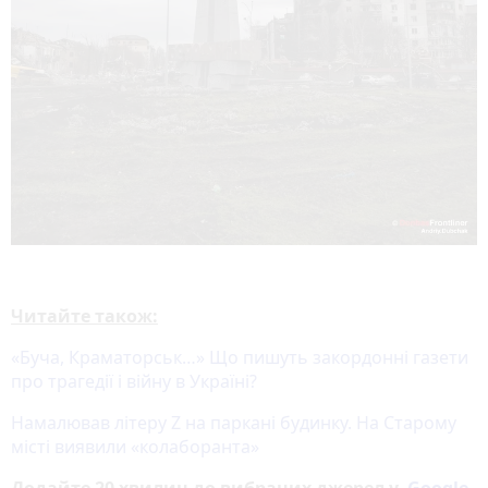
Читайте також:
«Буча, Краматорськ…» Що пишуть закордонні газети
про трагедії і війну в Україні?
Намалював літеру Z на паркані будинку. На Старому
місті виявили «колаборанта»
Додайте 20 хвилин до вибраних джерел у
Google