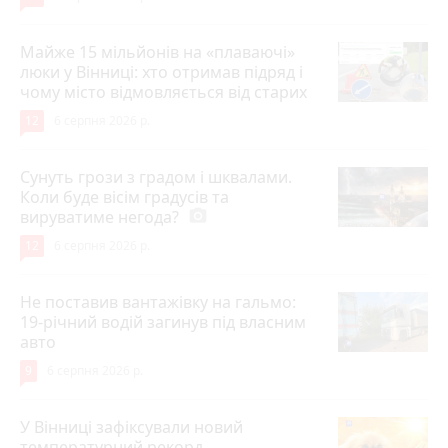
Майже 15 мільйонів на «плаваючі»
люки у Вінниці: хто отримав підряд і
чому місто відмовляється від старих
12
6 серпня 2026 р.
Сунуть грози з градом і шквалами.
Коли буде вісім градусів та
вируватиме негода?
photo_camera
12
6 серпня 2026 р.
Не поставив вантажівку на гальмо:
19-річний водій загинув під власним
авто
9
6 серпня 2026 р.
У Вінниці зафіксували новий
температурний рекорд