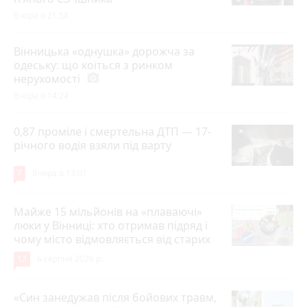
Вчора о 21:58
Вінницька «однушка» дорожча за
одеську: що коїться з ринком
нерухомості
photo_camera
Вчора о 14:24
0,87 проміле і смертельна ДТП — 17-
річного водія взяли під варту
7
Вчора о 13:01
Майже 15 мільйонів на «плаваючі»
люки у Вінниці: хто отримав підряд і
чому місто відмовляється від старих
12
6 серпня 2026 р.
«Син занедужав після бойових травм,