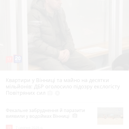
17
Квартири у Вінниці та майно на десятки
6 серпня 2026 р.
мільйонів: ДБР оголосило підозру екслогісту
Повітряних сил
photo_camera
play_circle_filled
Фекальне забруднення й паразити
виявили у водоймах Вінниці
photo_camera
15
7 серпня 2026 р.