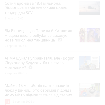
Сотня дронів за 18,4 мільйона.
Вінницька мерія оголосила новий
тендер для ЗСУ
Вчора о 10:45
Від Вінниці — до Парижа й Китаю: як
місцева школа bellydance виховує
нове покоління танцівниць
photo_camera
7 серпня 2026 р.
АРМА шукала управителя, але «Bogun
City» знову будують. Як це стало
можливим?
play_circle_filled
7 серпня 2026 р.
Майже 15 мільйонів на «плаваючі»
люки у Вінниці: хто отримав підряд і
чому місто відмовляється від старих
12
6 серпня 2026 р.