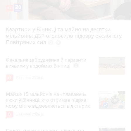
17
Квартири у Вінниці та майно на десятки
6 серпня 2026 р.
мільйонів: ДБР оголосило підозру екслогісту
Повітряних сил
photo_camera
play_circle_filled
Фекальне забруднення й паразити
виявили у водоймах Вінниці
photo_camera
15
7 серпня 2026 р.
Майже 15 мільйонів на «плаваючі»
люки у Вінниці: хто отримав підряд і
чому місто відмовляється від старих
12
6 серпня 2026 р.
Сунуть грози з градом і шквалами.