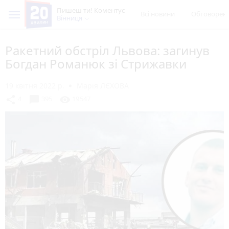
Пишеш ти! Коментує
Всі новини
Обговорен
Вінниця
Ракетний обстріл Львова: загинув
Богдан Романюк зі Стрижавки
19 квітня 2022 р.
Марія ЛЄХОВА
chat_bubble
share
visibility
4
395
19547