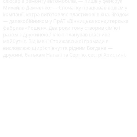
слюсар з ремонту автомобілів, — пише у фейсбук
Михайло Демченко. — Спочатку працював водієм у
компанії, котра виготовляє пластикові вікна. Згодом
— далекобійником у ПрАТ «Вінницька кондитерська
фабрика «Рошен». Два роки тому створив сім'ю і
разом з дружиною Лілією планував щасливе
майбутнє. Від імені Стрижавської громади я
висловлюю щирі співчуття рідним Богдана —
дружині, батькам Наталі та Сергію, сестрі Христині.