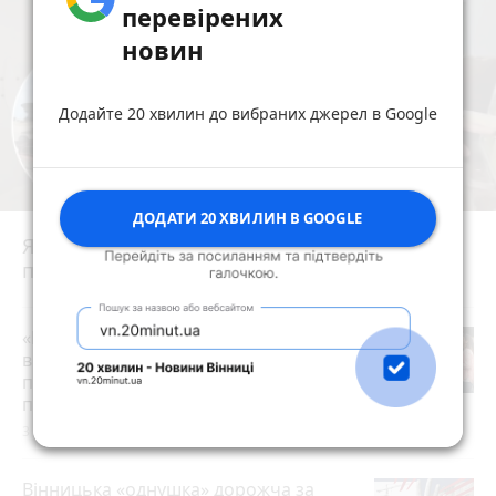
перевірених
новин
Додайте 20 хвилин до вибраних джерел в Google
ДОДАТИ 20 ХВИЛИН В GOOGLE
Ядерний щит із центром у Вінниці: як
працювала 43-тя ракетна армія
photo_camera
play_circle_filled
«Пакунок школяра»: де у Вінниці
витратити державну допомогу на
підготовку до школи (партнерський
проєкт)
3 серпня 2026 р.
Вінницька «однушка» дорожча за