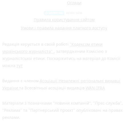
Огляди
Правила користування сайтом
Умови і правила надання платного доступу
Редакція керується в своїй роботі
"Кодексом етики
українського журналіста"
, затвердженим Комісією з
журналістської етики. Поскаржитись на матеріал до Комісії
можна
тут
Видання є членом
Асоціації Незалежні регіональні видавці
України
та Всесвітньої асоціації видавців
WAN-IFRA
Матеріали з позначками "Новини компаній", "Прес-служба",
"Реклама" та "Партнерський проєкт" опубліковані на правах
реклами.