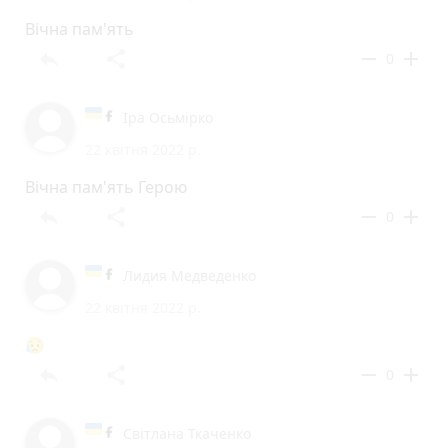
Вічна пам'ять
reply
share
remove
add
0
Іра Осьмірко
22 квітня 2022 р.
Вічна пам'ять Герою
reply
share
remove
add
0
Лидия Медведенко
22 квітня 2022 р.
😥
reply
share
remove
add
0
Світлана Ткаченко