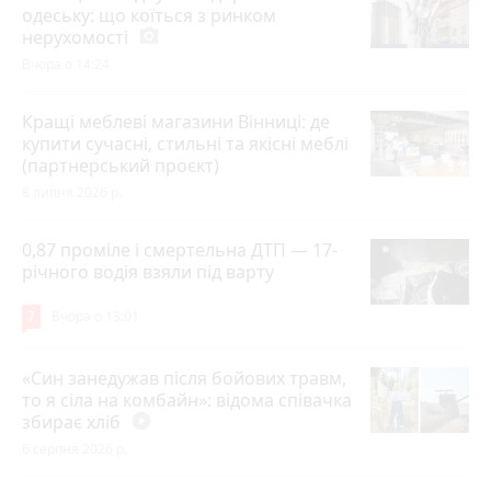
одеську: що коїться з ринком
нерухомості
photo_camera
Вчора о 14:24
Кращі меблеві магазини Вінниці: де
купити сучасні, стильні та якісні меблі
(партнерський проєкт)
8 липня 2026 р.
0,87 проміле і смертельна ДТП — 17-
річного водія взяли під варту
7
Вчора о 13:01
«Син занедужав після бойових травм,
то я сіла на комбайн»: відома співачка
збирає хліб
play_circle_filled
6 серпня 2026 р.