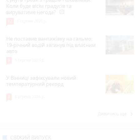
Коли буде вісім градусів та
вируватиме негода?
photo_camera
12
6 серпня 2026 р.
Не поставив вантажівку на гальмо:
19-річний водій загинув під власним
авто
9
6 серпня 2026 р.
У Вінниці зафіксували новий
температурний рекорд
8
6 серпня 2026 р.
keyboard_arrow_right
Дивитись ще
СВІЖИЙ ВИПУСК