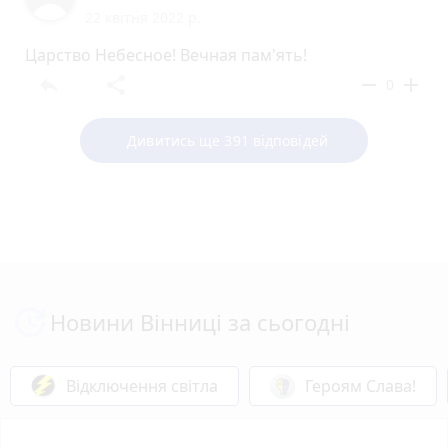
22 квітня 2022 р.
Царство Небесное! Вечная пам'ять!
reply
share
remove
add
0
Дивитись ще 391 відповідей
Новини Вінниці за сьогодні
Відключення світла
Героям Слава!