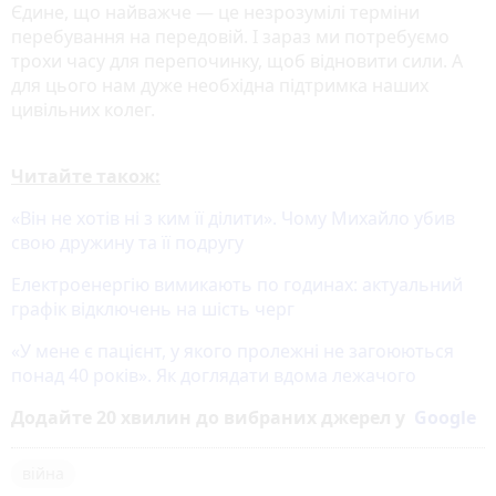
Єдине, що найважче — це незрозумілі терміни
перебування на передовій. І зараз ми потребуємо
трохи часу для перепочинку, щоб відновити сили. А
для цього нам дуже необхідна підтримка наших
цивільних колег.
Читайте також:
«Він не хотів ні з ким її ділити». Чому Михайло убив
свою дружину та її подругу
Електроенергію вимикають по годинах: актуальний
графік відключень на шість черг
«У мене є пацієнт, у якого пролежні не загоюються
понад 40 років». Як доглядати вдома лежачого
Додайте 20 хвилин до вибраних джерел у
Google
війна