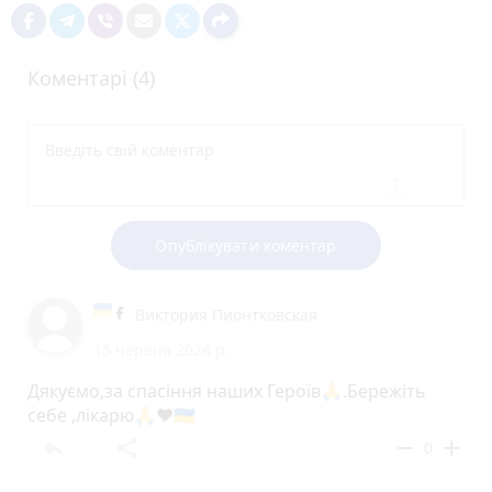
Коментарі (4)
Опублікувати коментар
Виктория Пионтковская
15 червня 2024 р.
Дякуємо,за спасіння наших Героїв🙏.Бережіть
себе ,лікарю🙏♥️🇺🇦
reply
share
remove
add
0