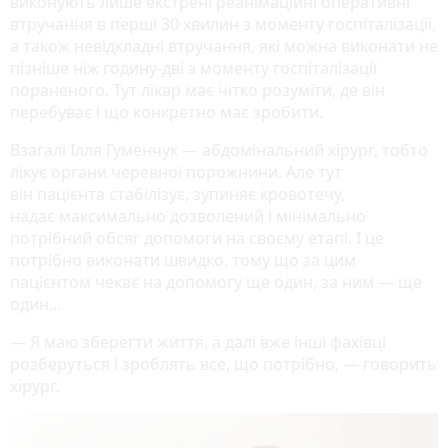
виконують лише екстрені реанімаційні оперативні
втручання в перші 30 хвилин з моменту госпіталізації,
а також невідкладні втручання, які можна виконати не
пізніше ніж годину-дві з моменту госпіталізації
пораненого. Тут лікар має чітко розуміти, де він
перебуває і що конкретно має зробити.
Взагалі Ілля Гуменчук — абдомінальний хірург, тобто
лікує органи черевної порожнини. Але тут
він пацієнта стабілізує, зупиняє кровотечу,
надає максимально дозволений і мінімально
потрібний обсяг допомоги на своєму етапі. І це
потрібно виконати швидко, тому що за цим
пацієнтом чекає на допомогу ще один, за ним — ще
один...
— Я маю зберегти життя, а далі вже інші фахівці
розберуться і зроблять все, що потрібно, — говорить
хірург.