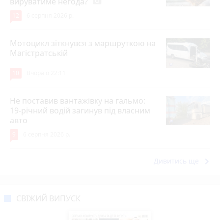
вируватиме негода?
photo_camera
12
6 серпня 2026 р.
Мотоцикл зіткнувся з маршруткою на
Магістратській
10
Вчора о 22:11
Не поставив вантажівку на гальмо:
19-річний водій загинув під власним
авто
9
6 серпня 2026 р.
keyboard_arrow_right
Дивитись ще
СВІЖИЙ ВИПУСК