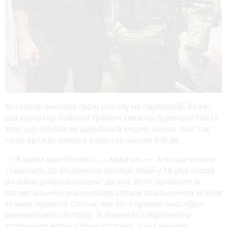
Він тепер виконує свою роботу на передовій. Каже,
що характер бойової травми якихось відмінностей із
тим, що лікував як цивільний медик, немає. Але так
само вражає медика характер наших бійців.
— Я ними захоплююсь, — каже він. — А як ще можна
ставитись до 20-річного хлопця, який у 18 уже пішов
на війну добровольцем? До нас його привезли із
вогнепальним осколковим сліпим пораненням м'яких
тканин правого стегна, яке він отримав внаслідок
мінометного обстрілу. Їх разом із побратимом
доправила евакуаційна бригада. Наші медики