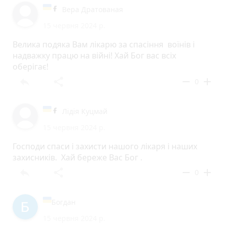
Вера Дратованая
15 червня 2024 р.
Велика подяка Вам лікарю за спасіння воїнів і
надважку працю на війні! Хай Бог вас всіх
оберігає!
reply
share
remove
add
0
Лідія Куцмай
15 червня 2024 р.
Господи спаси і захисти нашого лікаря і наших
захисників. Хай береже Вас Бог .
reply
share
remove
add
0
Богдан
15 червня 2024 р.