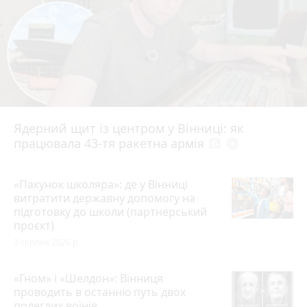
Ядерний щит із центром у Вінниці: як
працювала 43-тя ракетна армія
photo_camera
play_circle_filled
«Пакунок школяра»: де у Вінниці
витратити державну допомогу на
підготовку до школи (партнерський
проєкт)
3 серпня 2026 р.
«Гном» і «Шелдон»: Вінниця
проводить в останню путь двох
полеглих воїнів