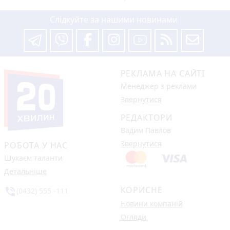
Слідкуйте за нашими новинами
РЕКЛАМА НА САЙТІ
Менеджер з реклами
Звернутися
РЕДАКТОРИ
Вадим Павлов
Звернутися
РОБОТА У НАС
Шукаєм таланти
Детальніше
КОРИСНЕ
phone_in_talk
(0432) 555 -111
Новини компаній
Огляди