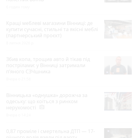
6 годин тому
Кращі меблеві магазини Вінниці: де
купити сучасні, стильні та якісні меблі
(партнерський проєкт)
8 липня 2026 р.
Збив копа, трощив авто й тікав під
пострілами: у Вінниці затримали
п’яного СЗЧшника
Вчора о 21:58
Вінницька «однушка» дорожча за
одеську: що коїться з ринком
нерухомості
photo_camera
Вчора о 14:24
0,87 проміле і смертельна ДТП — 17-
річного водія взяли під варту