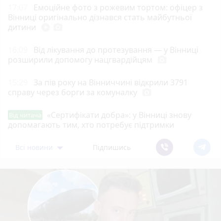
17:07
Емоційне фото з рожевим тортом: офіцер з
Вінниці оригінально дізнався стать майбутньої
дитини
play_circle_filled
photo_camera
16:09
Від лікування до протезування — у Вінниці
розширили допомогу нацгвардійцям
photo_camera
15:29
За пів року на Вінниччині відкрили 3791
справу через борги за комуналку
photo_camera
«Сертифікати добра»: у Вінниці знову
Від читача
допомагають тим, хто потребує підтримки
Всі новини
Підпишись