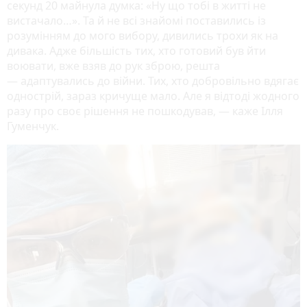
секунд 20 майнула думка: «Ну що тобі в житті не
вистачало…». Та й не всі знайомі поставились із
розумінням до мого вибору, дивились трохи як на
дивака. Адже більшість тих, хто готовий був йти
воювати, вже взяв до рук зброю, решта
— адаптувались до війни. Тих, хто добровільно вдягає
однострій, зараз кричуще мало. Але я відтоді жодного
разу про своє рішення не пошкодував, — каже Ілля
Гуменчук.