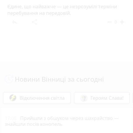
Єдине, що найважче — це незрозумілі терміни
перебування на передовій.
reply
share
remove
add
0
Новини Вінниці за сьогодні
Відключення світла
Героям Слава!
17:08
Прийшли з обшуком через шахрайство —
знайшли посів конопель