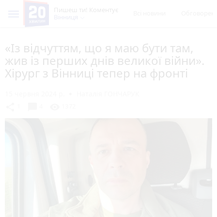
Пишеш ти! Коментує
Всі новини
Обговорен
Вінниця
«Із відчуттям, що я маю бути там,
жив із перших днів великої війни».
Хірург з Вінниці тепер на фронті
15 червня 2024 р.
Наталія ГОНЧАРУК
chat_bubble
share
visibility
1
4
1372