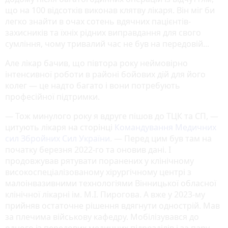
що на 100 відсотків виконав клятву лікаря. Він міг би
легко знайти в очах сотень вдячних пацієнтів-
захисників та їхніх рідних виправдання для свого
сумління, чому тривалий час не був на передовій...
Але лікар бачив, що півтора року неймовірно
інтенсивної роботи в районі бойових дій для його
колег — це надто багато і вони потребують
професійної підтримки.
— Тож минулого року я вдруге пішов до ТЦК та СП, —
цитують лікаря на сторінці
Командування Медичних
сил Збройних Сил України
. — Перед цим був там на
початку березня 2022-го та оновив дані. І
продовжував рятувати поранених у клінічному
високоспеціалізованому хірургічному центрі з
малоінвазивними технологіями Вінницької обласної
клінічної лікарні ім. М.І. Пирогова. А вже у 2023-му
прийняв остаточне рішення вдягнути однострій. Мав
за плечима військову кафедру. Мобілізувався до
одного із передових медичних підрозділів і за пару