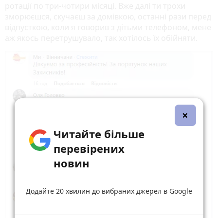
ротації по три-чотири місяці. Вже далі ти трохи
зморюєшся, скучаєш за домівкою, останні рази перед
відпусткою, коли я говорив з дітьми телефоном, мене
аж якось перетрушувало, так хотілось їх обійняти.
×
Читайте більше
перевірених
новин
Додайте 20 хвилин до вибраних джерел в Google