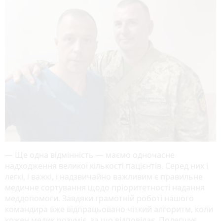
— Ще одна відмінність — маємо одночасне
надходження великої кількості пацієнтів. Серед них і
легкі, і важкі, і надзвичайно важливим є правильне
медичне сортування щодо пріоритетності надання
меддопомоги. Завдяки грамотній роботі нашого
командира вже відпрацьовано чіткий алгоритм, коли
кожен медик розуміє, за що відповідає. Полегшує