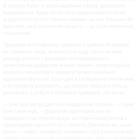
й завжди були і є моїм надійним тилом, джерелом
відновлення. Адже на початку широкомасштабної
агресії Росії проти України левова частка, близько 80
відсотків, моєї роботи як хірурга — це було лікування
поранених.
Працювати з бойовою травмою в цивільній лікарні,
як говорить лікар, вчились на ходу. Ніхто не мав
досвіду роботи з важкими політравмами, із
величезним дефектом м’яких тканин, коли потрібно
якимось чином його закрити та максимально
відновити функцію. Сьогодні в спілкуванні з колегами
з-за кордону розуміють, що наразі набагато більш
досвідчені у роботі з бойовою травмою, ніж вони.
— Але цей досвід дається надважкою працею, — каже
Ілля Гуменчук. — Водночас врятовані життя
надихають не опускати рук, а історії наших воїнів є
прикладами мужності та стійкості. Для мене всі наші
Воїни — герої, але дехто залишив слід у пам’яті на все
життя. Наприклад, 26-річний Максим. Під час бойових