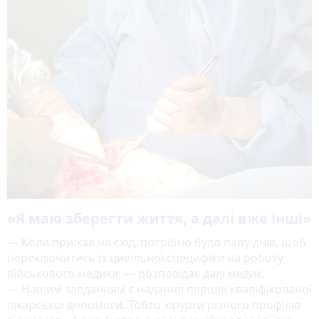
«Я маю зберегти життя, а далі вже інші»
— Коли приїхав на схід, потрібно було пару днів, щоб
переключитись із цивільної специфіки на роботу
військового медика, — розповідає далі медик.
— Нашим завданням є надання першої кваліфікованої
лікарської допомоги. Тобто хірурги різного профілю