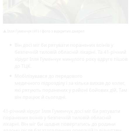
Ілля Гуменчук (41) / фото з відкритих джерел
Він досі міг би рятувати поранених воїнів у
безпечній тиловій обласній лікарні. Та 41-річний
хірург Ілля Гуменчук минулого року вдруге пішов
до ТЦК.
Мобілізувався до передового
медичного підрозділу і за кілька виїхав до колег,
які рятують поранених у районі бойових дій. Там
він працює й сьогодні.
41-річний хірург Ілля Гуменчук досі міг би рятувати
поранених воїнів у безпечній тиловій обласній
лікарні. Він міг би щодня повертатись до родини
додому після багатогодинних операцій із відчуттям,