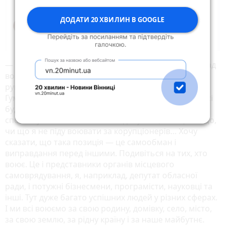
ДОДАТИ 20 ХВИЛИН В GOOGLE
— Стосовно мотивації. Ми всі бажаємо перемоги над
ворогом, але багато хто хоче здобути її чужими
руками. Так не може бути, — вважає Ілля
Гуменчук. — Перемога обов’язково буде, коли ми всі
будемо згуртовані однією метою. І коли я чую, що
спочатку мають йти воювати депутати, поліція тощо,
чи що я не піду воювати за корупціонерів… Хочу
сказати, що така позиція — це самообман і
виправдання перед іншими. Подивіться на тих, хто
воює. Це і представники органів місцевого
самоврядування, я, наприклад, депутат обласної
ради, і потужні бізнесмени, програмісти, науковці та
інші. Тут дуже багато успішних людей у різних сферах.
І ми всі воюємо за свою родину, домівку, село, місто,
за свою землю, за рідну країну і за наше майбутнє.