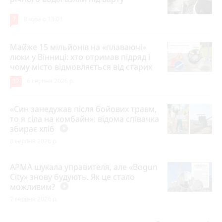
7
Вчора о 13:01
Майже 15 мільйонів на «плаваючі»
люки у Вінниці: хто отримав підряд і
чому місто відмовляється від старих
12
6 серпня 2026 р.
«Син занедужав після бойових травм,
то я сіла на комбайн»: відома співачка
збирає хліб
play_circle_filled
6 серпня 2026 р.
АРМА шукала управителя, але «Bogun
City» знову будують. Як це стало
можливим?
play_circle_filled
7 серпня 2026 р.