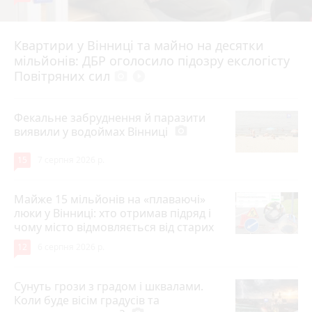
Квартири у Вінниці та майно на десятки
6 серпня 2026 р.
мільйонів: ДБР оголосило підозру екслогісту
Повітряних сил
photo_camera
play_circle_filled
Фекальне забруднення й паразити
виявили у водоймах Вінниці
photo_camera
15
7 серпня 2026 р.
Майже 15 мільйонів на «плаваючі»
люки у Вінниці: хто отримав підряд і
чому місто відмовляється від старих
12
6 серпня 2026 р.
Сунуть грози з градом і шквалами.
Коли буде вісім градусів та