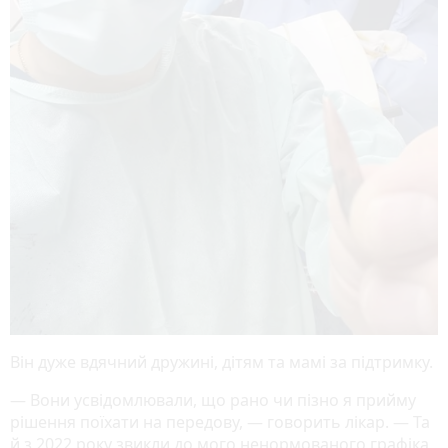
Він дуже вдячний дружині, дітям та мамі за підтримку.
— Вони усвідомлювали, що рано чи пізно я прийму
рішення поїхати на передову, — говорить лікар. — Та
й з 2022 року звикли до мого ненормованого графіка