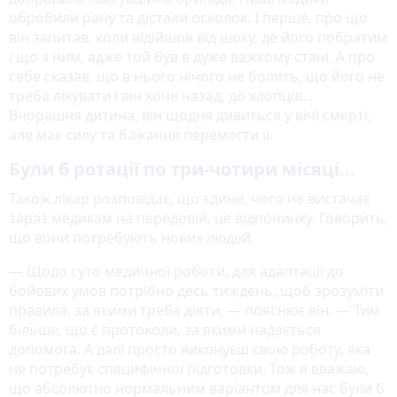
обробили рану та дістали осколок. І перше, про що
він запитав, коли відійшов від шоку, де його побратим
і що з ним, адже той був в дуже важкому стані. А про
себе сказав, що в нього нічого не болить, що його не
треба лікувати і він хоче назад, до хлопців...
Вчорашня дитина, він щодня дивиться у вічі смерті,
але має силу та бажання перемогти її.
Були б ротації по три-чотири місяці...
Також лікар розповідає, що єдине, чого не вистачає
зараз медикам на передовій, це відпочинку. Говорить,
що вони потребують нових людей.
— Щодо суто медичної роботи, для адаптації до
бойових умов потрібно десь тиждень, щоб зрозуміти
правила, за якими треба діяти, — пояснює він. — Тим
більше, що є протоколи, за якими надається
допомога. А далі просто виконуєш свою роботу, яка
не потребує специфічної підготовки. Тож я вважаю,
що абсолютно нормальним варіантом для нас були б