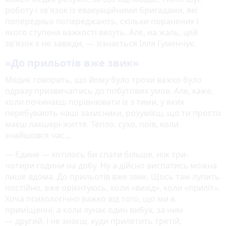
роботу і зв'язок із евакуаційними бригадами, які
попередньо попереджають, скільки поранених і
якого ступеня важкості везуть. Але, на жаль, цей
зв'язок є не завжди, — зізнається Ілля Гуменчук.
«До прильотів вже звик»
Медик говорить, що йому було трохи важко було
одразу призвичаїтись до побутових умов. Але, каже,
коли починаєш порівнювати їх з тими, у яких
перебувають наші захисники, розумієш, що ти просто
маєш лакшері-життя. Тепло, сухо, поїв, коли
знайшовся час...
— Єдине — хотілось би спати більше, ніж три-
чотири години на добу. Ну а дійсно виспатись можна
лише вдома. До прильотів вже звик. Щось там лупить
постійно, вже орієнтуюсь, коли «вихід», коли «приліт».
Хоча психологічно важко від того, що ми в
приміщенні, а коли лунає один вибух, за ним
— другий, і не знаєш, куди прилетить третій,