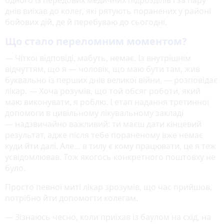
днів виїхав до колег, які рятують поранених у районі
бойових дій, де й перебуваю до сьогодні.
Що стало переломним моментом?
— Чіткої відповіді, мабуть, немає. Із внутрішнім
відчуттям, що я — чоловік, що маю бути там, жив
буквально із перших днів великої війни, — розповідає
лікар. — Хоча розумів, що той обсяг роботи, який
маю виконувати, я роблю. І етап надання третинної
допомоги в цивільному лікувальному закладі
— надзвичайно важливий: ти маєш дати кінцевий
результат, адже після тебе пораненому вже немає
куди йти далі. Але… в тилу є кому працювати, це я теж
усвідомлював. Тож якогось конкретного поштовху не
було.
Просто певної миті лікар зрозумів, що час прийшов,
потрібно йти допомогти колегам.
— Зізнаюсь чесно, коли приїхав із баулом на схід, на