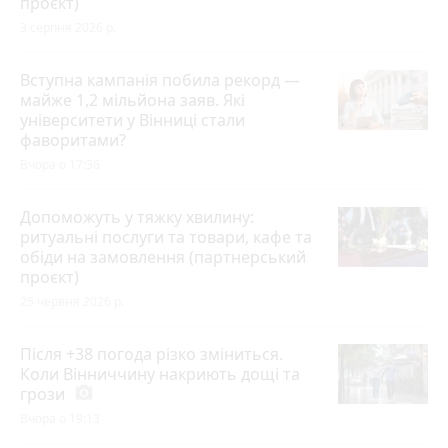
проєкт)
3 серпня 2026 р.
Вступна кампанія побила рекорд —
майже 1,2 мільйона заяв. Які
університети у Вінниці стали
фаворитами?
Вчора о 17:36
Допоможуть у тяжку хвилину:
ритуальні послуги та товари, кафе та
обіди на замовлення (партнерський
проєкт)
25 червня 2026 р.
Після +38 погода різко зміниться.
Коли Вінниччину накриють дощі та
грози
photo_camera
Вчора о 19:13