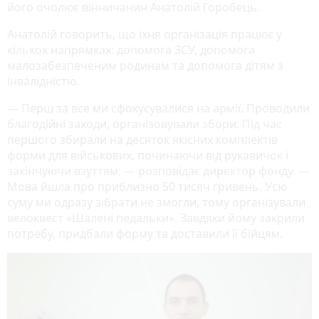
його очолює вінничанин Анатолій Горобець.
Анатолій говорить, що їхня організація працює у
кількох напрямках: допомога ЗСУ, допомога
малозабезпеченим родинам та допомога дітям з
інвалідністю.
— Перш за все ми сфокусувалися на армії. Проводили
благодійні заходи, організовували збори. Під час
першого збирали на десяток якісних комплектів
форми для військових, починаючи від рукавичок і
закінчуючи взуттям, — розповідає директор фонду. —
Мова йшла про приблизно 50 тисяч гривень. Усю
суму ми одразу зібрати не змогли, тому організували
велоквест «Шалені педальки». Завдяки йому закрили
потребу, придбали форму та доставили її бійцям.