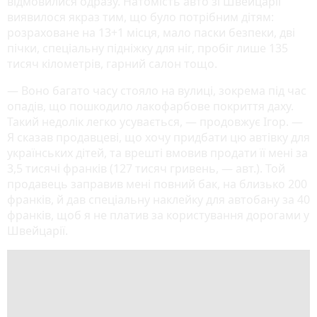
відмовилися одразу. Натомість авто зі Швейцарії
виявилося якраз тим, що було потрібним дітям:
розраховане на 13+1 місця, мало паски безпеки, дві
пічки, спеціальну підніжку для ніг, пробіг лише 135
тисяч кілометрів, гарний салон тощо.
— Воно багато часу стояло на вулиці, зокрема під час
опадів, що пошкодило лакофарбове покриття даху.
Такий недолік легко усувається, — продовжує Ігор. —
Я сказав продавцеві, що хочу придбати цю автівку для
українських дітей, та врешті вмовив продати її мені за
3,5 тисячі франків (127 тисяч гривень, — авт.). Той
продавець заправив мені повний бак, на близько 200
франків, й дав спеціальну наклейку для автобану за 40
франків, щоб я не платив за користування дорогами у
Швейцарії.