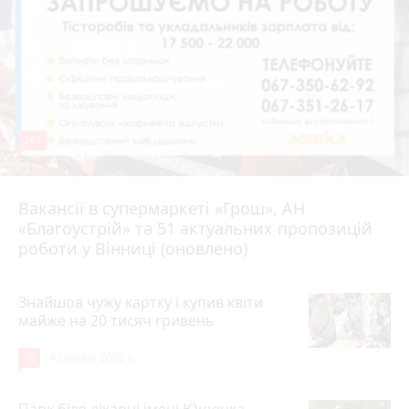
241
Вакансії в супермаркеті «Грош», АН
4 серпня 2026 р.
«Благоустрій» та 51 актуальних пропозицій
роботи у Вінниці (оновлено)
Знайшов чужу картку і купив квіти
майже на 20 тисяч гривень
19
4 серпня 2026 р.
Парк біля лікарні імені Ющенка