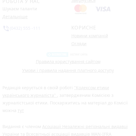
Звернутися
РОБОТА У НАС
Шукаєм таланти
Детальніше
КОРИСНЕ
phone_in_talk
(0432) 555 -111
Новини компаній
Огляди
Правила користування сайтом
Умови і правила надання платного доступу
Редакція керується в своїй роботі
"Кодексом етики
українського журналіста"
, затвердженим Комісією з
журналістської етики. Поскаржитись на матеріал до Комісії
можна
тут
Видання є членом
Асоціації Незалежні регіональні видавці
України
та Всесвітньої асоціації видавців
WAN-IFRA