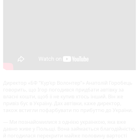
Директор «БФ “Кур’єр Волонтер”» Анатолій Горобець
говорить, що Ігор погодився придбати автівку за
власні кошти, щоб її не купив хтось інший. Він же
привіз бус в Україну. Дах автівки, каже директор,
також встигли пофарбувати по прибуттю до України.
— Ми познайомилися з однією українкою, яка вже
давно живе у Польщі. Вона займається благодійністю,
й погодилася перекрити майже половину вартості