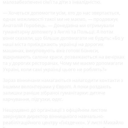
малозабезпечені сім’ї та діти з інвалідністю.
— Хочеться допомогти усім, хто до нас звертається,
однак можливості такої ми не маємо, — продовжує
Анатолій Горобець. — Донедавна ми отримували
гуманітарну допомогу з Англії та Польщі. А потім
вони сказали, що більше допомагати не будуть: «Бо у
наші міста приїжджають українці на дорогих
машинах, викуповують вже готові бізнеси,
відкривають салони краси, розважаються на вечірках
та у дорогих ресторанах. Чому ми маємо допомагати
Україні, коли самі українці цього не роблять?»
Зараз вінничани намагаються налагодити контакти з
іншими волонтерами у Європі. А поки роздають
залишки раніше зібраної гуманітарки: дитяче
харчування, підгузки, одяг.
Нещодавно до організації з офіційним листом
звернувся директор вінницького навчально-
реабілітаційного центру «Гніздечко». У листі Михайло