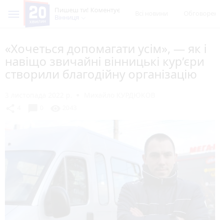
Пишеш ти! Коментує
Всі новини
Обговорен
Вінниця
«Хочеться допомагати усім», — як і
навіщо звичайні вінницькі кур’єри
створили благодійну організацію
3 листопада 2022 р.
Михайло КУРДЮКОВ
chat_bubble
share
visibility
4
0
2043