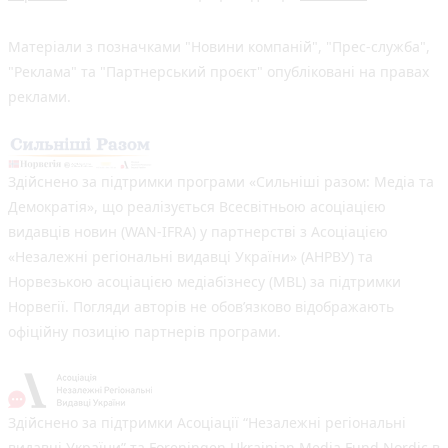
Матеріали з позначками "Новини компаній", "Прес-служба",
"Реклама" та "Партнерський проєкт" опубліковані на правах
реклами.
Здійснено за підтримки програми «Сильніші разом: Медіа та
Демократія», що реалізується Всесвітньою асоціацією
видавців новин (WAN-IFRA) у партнерстві з Асоціацією
«Незалежні регіональні видавці України» (АНРВУ) та
Норвезькою асоціацією медіабізнесу (MBL) за підтримки
Норвегії. Погляди авторів не обов’язково відображають
офіційну позицію партнерів програми.
Здійснено за підтримки Асоціації “Незалежні регіональні
видавці України” та Foreningen Ukrainian Media Fund Nordic в