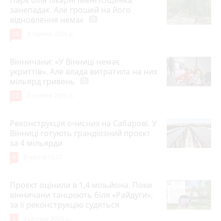
занепадає. Але грошей на його
відновлення немає
photo_camera
15
3 серпня 2026 р.
Вінничани: «У Вінниці немає
укриттів». Але влада витратила на них
мільярд гривень
photo_camera
12
3 серпня 2026 р.
Реконструкція очисних на Сабарові. У
Вінниці готують грандіозний проєкт
за 4 мільярди
8
Вчора о 12:27
Проєкт оцінили в 1,4 мільйона. Поки
вінничани танцюють біля «Райдуги»,
за її реконструкцію судяться
8
3 серпня 2026 р.