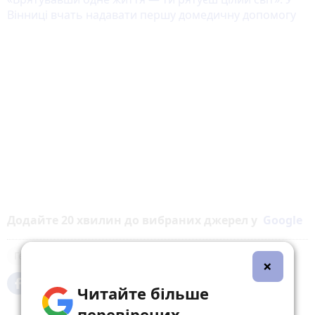
Вінниці вчать надавати першу домедичну допомогу
Додайте 20 хвилин до вибраних джерел у
Google
Герої тилу
×
Читайте більше
перевірених