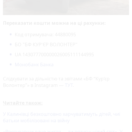
Переказати кошти можна на ці рахунки:
Код отримувача: 44880095
БО "БФ КУР'ЄР ВОЛОНТЕР"
UA 143077700000026005111144995
Монобанк Банка
Слідкувати за дільністю та звітами «БФ “Кур’єр
Волонтер”» в Instagram —
ТУТ
.
Читайте також:
У Калинівці безкоштовно харчуватимуть дітей, чиї
батьки мобілізовані на війну
«Врятувавши одне життя — ти рятуєш цілий світ». У