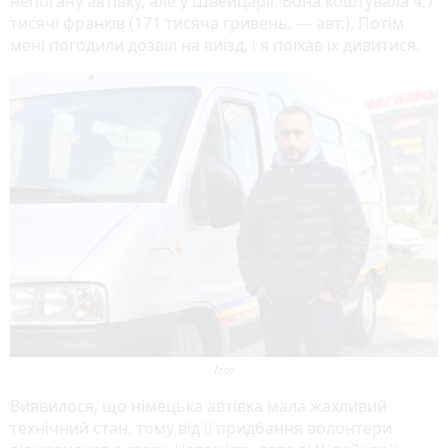
непогану автівку, але у Швейцарії. Вона коштувала 4,7
тисячі франків (171 тисяча гривень, — авт.). Потім
мені погодили дозвіл на виїзд, і я поїхав їх дивитися.
Ігор
Виявилося, що німецька автівка мала жахливий
технічний стан, тому від її придбання волонтери