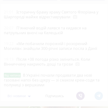
21:01
Історичну браму храму Святого Флоріана у
Шаргороді майже відреставрували
photo_camera
20:07
П'янючий водій лаявся та кидався на
патрульних вночі на Келецькій
19:22
«Ми побачили порожній і розорений
Могилів»: знайшли 300-річні записи посла з Данії
19:13
Після +38 погода різко зміниться. Коли
Вінниччину накриють дощі та грози
photo_camera
В Україні почали продавати два нові
Від читача
газовані напої без цукру — зі смаком крем-соди та
полуниці з вершками
Всі новини
Підпишись