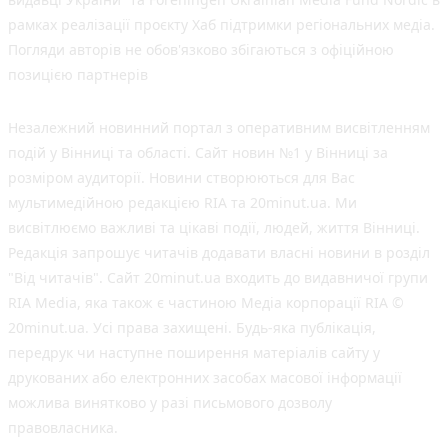
рамках реалізації проєкту Хаб підтримки регіональних медіа.
Погляди авторів не обов'язково збігаються з офіційною
позицією партнерів
Незалежний новинний портал з оперативним висвітленням
подій у Вінниці та області. Сайт новин №1 у Вінниці за
розміром аудиторії. Новини створюються для Вас
мультимедійною редакцією RIA та 20minut.ua. Ми
висвітлюємо важливі та цікаві події, людей, життя Вінниці.
Редакція запрошує читачів додавати власні новини в розділ
"Від читачів". Сайт 20minut.ua входить до видавничої групи
RIA Media, яка також є частиною Медіа корпорації RIA ©
20minut.ua. Усі права захищені. Будь-яка публiкацiя,
передрук чи наступне поширення матеріалів сайту у
друкованих або електронних засобах масової інформації
можлива винятково у разі письмового дозволу
правовласника.