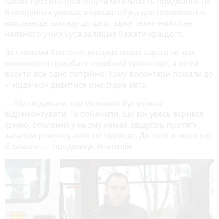
Басюк просить розглянути можливість придбання на
благодійних умовах мікроавтобуса для перевезення
вихованців закладу до шкіл, адже технічний стан
наявного у них буса залишає бажати кращого.
За словами Анатолія, місцева влада наразі не має
можливості придбати подібний транспорт, а дітей
возити все одно потрібно. Тому волонтери поїхали до
«Гніздечка» дивитися їхнє старе авто.
— Ми подумали, що можливо бус можна
відремонтувати. Та побачили, що він увесь вкрився
іржею, опалення у ньому немає, звідусіль протяги,
загалом ремонту авто не підлягає. До того ж воно ще
й замале, — продовжує Анатолій.