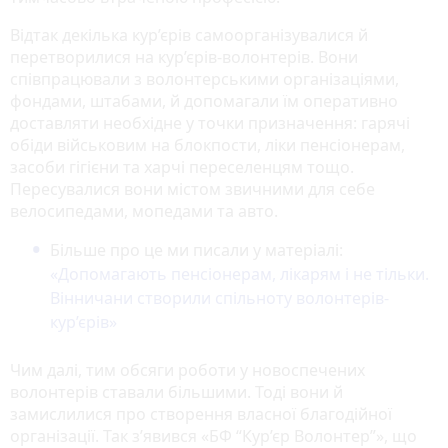
Відтак декілька кур’єрів самоорганізувалися й
перетворилися на кур’єрів-волонтерів. Вони
співпрацювали з волонтерськими організаціями,
фондами, штабами, й допомагали їм оперативно
доставляти необхідне у точки призначення: гарячі
обіди військовим на блокпости, ліки пенсіонерам,
засоби гігієни та харчі переселенцям тощо.
Пересувалися вони містом звичними для себе
велосипедами, мопедами та авто.
Більше про це ми писали у матеріалі:
«Допомагають пенсіонерам, лікарям і не тільки.
Вінничани створили спільноту волонтерів-
кур’єрів»
Чим далі, тим обсяги роботи у новоспечених
волонтерів ставали більшими. Тоді вони й
замислилися про створення власної благодійної
організації. Так з’явився «БФ “Кур’єр Волонтер”», що