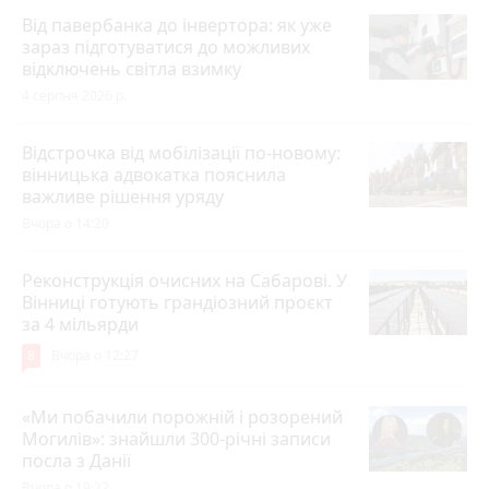
Від павербанка до інвертора: як уже
зараз підготуватися до можливих
відключень світла взимку
4 серпня 2026 р.
Відстрочка від мобілізації по-новому:
вінницька адвокатка пояснила
важливе рішення уряду
Вчора о 14:20
Реконструкція очисних на Сабарові. У
Вінниці готують грандіозний проєкт
за 4 мільярди
8
Вчора о 12:27
«Ми побачили порожній і розорений
Могилів»: знайшли 300-річні записи
посла з Данії
Вчора о 19:22