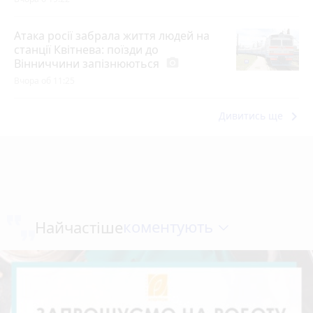
Атака росії забрала життя людей на
станції Квітнева: поїзди до
Вінниччини запізнюються
photo_camera
Вчора об 11:25
keyboard_arrow_right
Дивитись ще
коментують
Найчастіше