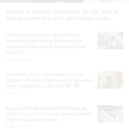
Інсулін та серцеві препарати. Які ще ліки не
можна тримати в авто, розповідає лікар
«Пакунок школяра»: де у Вінниці
витратити державну допомогу на
підготовку до школи (партнерський
проєкт)
3 серпня 2026 р.
Емоційне фото з рожевим тортом:
офіцер з Вінниці оригінально дізнався
стать майбутньої дитини
photo_camera
play_circle_filled
Вчора о 17:07
Кращі меблеві магазини Вінниці: де
купити сучасні, стильні та якісні меблі
(партнерський проєкт)
8 липня 2026 р.