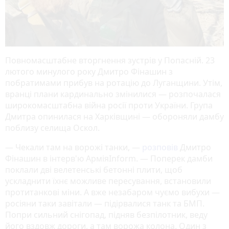
Повномасштабне вторгнення зустрів у Попасній. 23
лютого минулого року Дмитро Фінашин з
побратимами прибув на ротацію до Луганщини. Утім,
вранці плани кардинально змінилися — розпочалася
широкомасштабна війна росії проти України. Група
Дмитра опинилася на Харківщині — обороняли дамбу
поблизу селища Оскол.
— Чекали там на ворожі танки, —
розповів
Дмитро
Фінашин в інтерв'ю АрміяInform. — Поперек дамби
поклали дві велетенські бетонні плити, щоб
ускладнити їхнє можливе пересування, встановили
протитанкові міни. А вже незабаром чуємо вибухи —
росіяни таки завітали — підірвалися танк та БМП.
Попри сильний снігопад, підняв безпілотник, веду
його вздовж дороги, а там ворожа колона. Один з