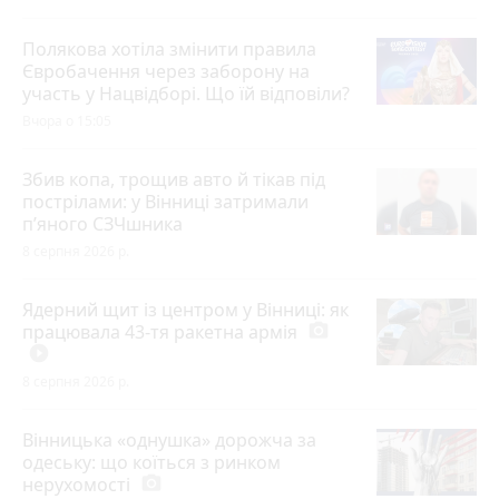
Полякова хотіла змінити правила
Євробачення через заборону на
участь у Нацвідборі. Що їй відповіли?
Вчора о 15:05
Збив копа, трощив авто й тікав під
пострілами: у Вінниці затримали
п’яного СЗЧшника
8 серпня 2026 р.
Ядерний щит із центром у Вінниці: як
працювала 43-тя ракетна армія
photo_camera
play_circle_filled
8 серпня 2026 р.
Вінницька «однушка» дорожча за
одеську: що коїться з ринком
нерухомості
photo_camera