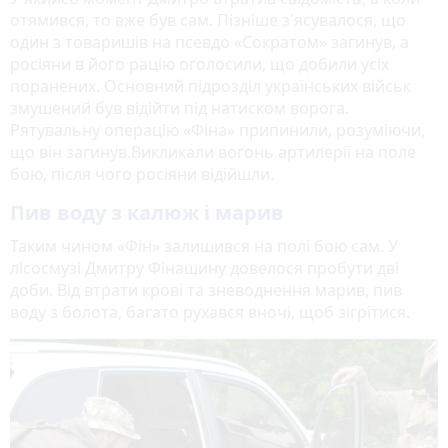
отямився, то вже був сам. Пізніше з'ясувалося, що
один з товаришів на псевдо «Сократом» загинув, а
росіяни в його рацію оголосили, що добили усіх
поранених. Основний підрозділ українських військ
змушений був відійти під натиском ворога.
Рятувальну операцію «Фіна» припинили, розуміючи,
що він загинув.Викликали вогонь артилерії на поле
бою, після чого росіяни відійшли.
Пив воду з калюж і марив
Таким чином «Фін» залишився на полі бою сам. У
лісосмузі Дмитру Фінашину довелося пробути дві
доби. Від втрати крові та зневоднення марив, пив
воду з болота, багато рухався вночі, щоб зігрітися.