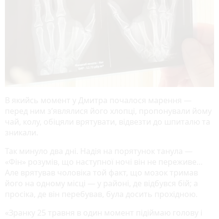
В якийсь момент у Дмитра почалося марення —
перед ним з’являлися його хлопці, пропонували йому
чай, колу, обіцяли врятувати, відвезти до шпиталю та
зникали.
Так минуло два дні. Надія на порятунок танула —
«Фін» розумів, що наступної ночі він не переживе…
Але врятував чоловіка той факт, що мозок тримав
його на одному місці — у районі, де відбувся бій; а
просіка, де він перебував, була досить прохідною.
«Зранку 25 травня в один момент підіймаю голову і