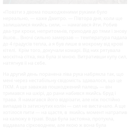
«Повзти з двома пошкодженими руками було
нереально, — каже Дмитро. — Півтора дня, коли ще
залишалися якийсь сили, — намагався йти. Робив
два-три кроки, непритомнів, приходив до тями і знову
йшов… Вночі сильно замерзав — температура падала
до 4 градусів тепла, а я був лише в мокрому від крові
кітелі. Крім того, докучали комарі. Від них рятувала
москітна сітка, яка була зі мною. Витративши купу сил,
натягнув її на себе.
На другий день поранена ліва рука набрякла так, що
мені через нестабільну свідомість здавалося, що це
ПКМ. А ще заважав пошкоджений палець — він
тримався на шкірі, до рани набився якийсь бруд і
трава. Я намагався його відрізати, але ніж постійно
випадав із затиснутих колін — сил не вистачало. А ще
хотілося пити — на щастя, в якийсь момент натрапив
на калюжу в траві. Вода була застояна, протухла,
віддавала сірководнем, але якою ж вона була