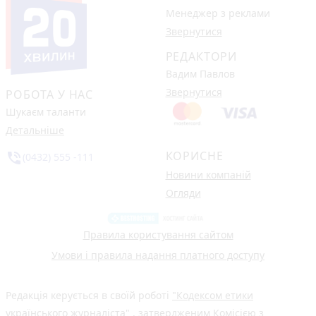
Менеджер з реклами
Звернутися
РЕДАКТОРИ
Вадим Павлов
Звернутися
РОБОТА У НАС
Шукаєм таланти
Детальніше
КОРИСНЕ
phone_in_talk
(0432) 555 -111
Новини компаній
Огляди
Правила користування сайтом
Умови і правила надання платного доступу
Редакція керується в своїй роботі
"Кодексом етики
українського журналіста"
, затвердженим Комісією з