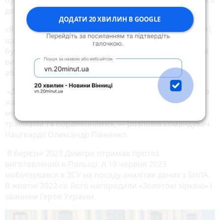
був виписаний на реабілітацію додому. Така була жага
до життя.
ДОДАТИ 20 ХВИЛИН В GOOGLE
«Я був такий щасливий, що залишився на цьому світі,
що мене майже не турбували фантомні болі, що
буває дуже нечасто, — ділився тоді Фінашин. — Мені
вистачило буквально кількох візитів до психолога,
аби перебороти їх».
«Дмитро ще у шпиталі сприймав те, що сталося, без
жалю, наполегливо проходив реабілітацію і, що не
менш важливо, дуже підтримував інших бійців із
травмами та пораненнями», — розповів командувач
Нацгвардії Олександр Півненко.
В березні 2023 Дмитро отримав протез
виготовлений в Польщі. А 19 червня 2023
мобілізувався в ЗСУ на посаду аналітик даних з БпЛА.
В жовтні 2022-го його нагородили «Золотою зіркою» і
званням Героя України.