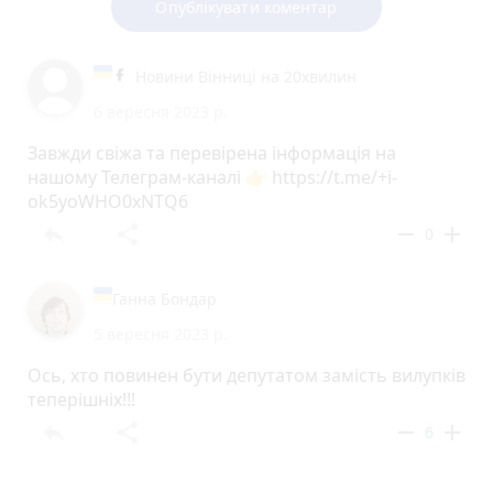
Опублікувати коментар
Новини Вінниці на 20хвилин
6 вересня 2023 р.
Завжди свіжа та перевірена інформація на
нашому Телеграм-каналі 👉 https://t.me/+i-
ok5yoWHO0xNTQ6
reply
share
remove
add
0
Ганна Бондар
5 вересня 2023 р.
Ось, хто повинен бути депутатом замість вилупків
теперішніх!!!
reply
share
remove
add
6