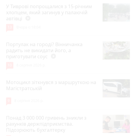
У Тиврові попрощалися з 15-річним
хлопцем, який загинув у палаючій
автівці
play_circle_filled
13
Вчора о 18:04
Портулак на городі? Вінничанка
радить не викидати його, а
приготувати соус
play_circle_filled
10
8 серпня 2026 р.
Мотоцикл зіткнувся з маршруткою на
Магістратській
9
8 серпня 2026 р.
Понад 3 000 000 гривень зникли з
рахунків держпідприємства.
Підозрюють бухгалтерку