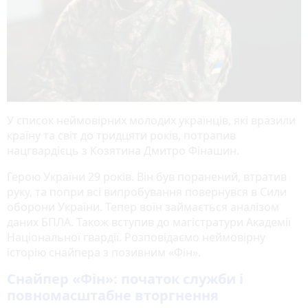
У список неймовірних молодих українців, які вразили
країну та світ до тридцяти років, потрапив
нацгвардієць з Козятина Дмитро Фінашин.
Герою України 29 років. Він був поранений, втратив
руку, та попри всі випробування повернувся в Сили
оборони України. Тепер воїн займається аналізом
даних БПЛА. Також вступив до магістратури Академії
Національної гвардії. Розповідаємо неймовірну
історію снайпера з позивним «Фін».
Снайпер «Фін»: початок служби і
повномасштабне вторгнення