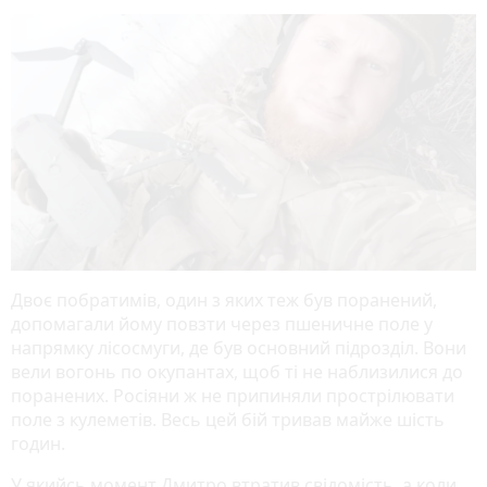
Двоє побратимів, один з яких теж був поранений,
допомагали йому повзти через пшеничне поле у
напрямку лісосмуги, де був основний підрозділ. Вони
вели вогонь по окупантах, щоб ті не наблизилися до
поранених. Росіяни ж не припиняли прострілювати
поле з кулеметів. Весь цей бій тривав майже шість
годин.
У якийсь момент Дмитро втратив свідомість, а коли