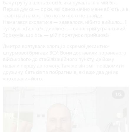
бачу групу з шістьох осіб, яка рухається в мій бік.
Перша думка — орки, які однозначно мене вб’ють, а в
траві навіть моє тіло потім ніхто не знайде.
Намагався сховатися — здавалося, нібито вийшло… І
тут чую: «Ти хто?», дивлюся — однострій український.
Зрозумів, що ось — мій порятунок прийшов!»
Дмитра врятували хлопці з окремої десантно-
штурмової бригади ЗСУ. Вони доставили пораненого
військового до стабілізаційного пункту, де йому
надали першу допомогу. Там же він зміг повідомити
дружину, батьків та побратимів, які вже два дні як
«поховали» його.