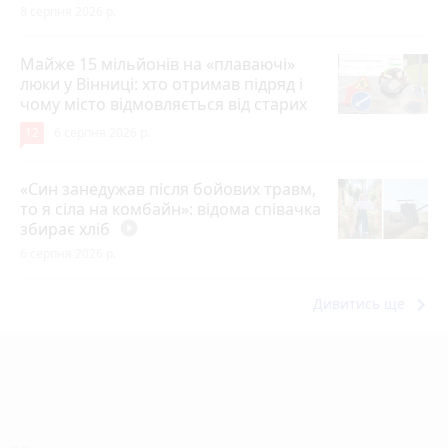
8 серпня 2026 р.
Майже 15 мільйонів на «плаваючі»
люки у Вінниці: хто отримав підряд і
чому місто відмовляється від старих
12
6 серпня 2026 р.
«Син занедужав після бойових травм,
то я сіла на комбайн»: відома співачка
збирає хліб
play_circle_filled
6 серпня 2026 р.
keyboard_arrow_right
Дивитись ще