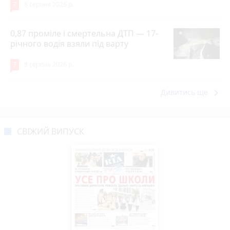
7
8 серпня 2026 р.
0,87 проміле і смертельна ДТП — 17-
річного водія взяли під варту
7
8 серпня 2026 р.
keyboard_arrow_right
Дивитись ще
СВІЖИЙ ВИПУСК