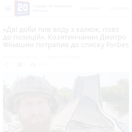
Пишеш ти! Коментує
Всі новини
Обговорен
Вінниця
«Дві доби пив воду з калюж, повз
до позицій». Козятинчанин Дмитро
Фінашин потрапив до списку Forbes
5 вересня 2023 р.
Лариса ОЛІЙНИК
chat_bubble
share
visibility
1
2
3733