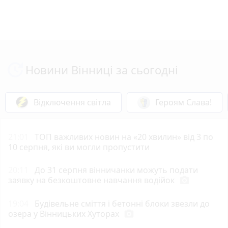
Новини Вінниці за сьогодні
Відключення світла
Героям Слава!
21:01
ТОП важливих новин на «20 хвилин» від 3 по
10 серпня, які ви могли пропустити
20:11
До 31 серпня вінничанки можуть подати
заявку на безкоштовне навчання водійок
photo_camera
19:04
Будівельне сміття і бетонні блоки звезли до
озера у Вінницьких Хуторах
photo_camera