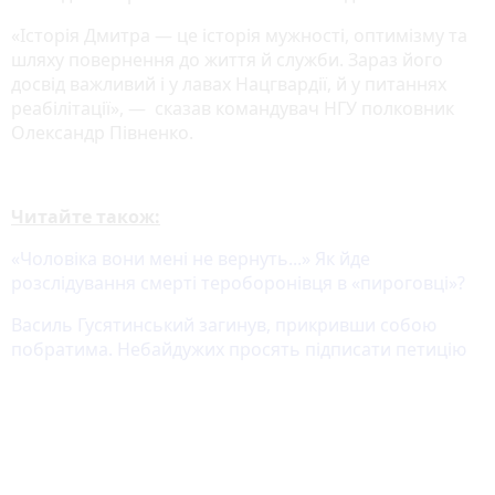
«Історія Дмитра — це історія мужності, оптимізму та
шляху повернення до життя й служби. Зараз його
досвід важливий і у лавах Нацгвардії, й у питаннях
реабілітації», — сказав командувач НГУ полковник
Олександр Півненко.
Читайте також:
«Чоловіка вони мені не вернуть...» Як йде
розслідування смерті тероборонівця в «пироговці»?
Василь Гусятинський загинув, прикривши собою
побратима. Небайдужих просять підписати петицію