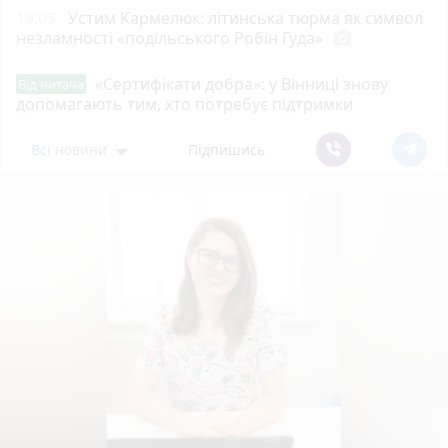
19:03
Устим Кармелюк: літинська тюрма як символ
незламності «подільського Робін Гуда»
photo_camera
«Сертифікати добра»: у Вінниці знову
Від читача
допомагають тим, хто потребує підтримки
Всі новини
Підпишись