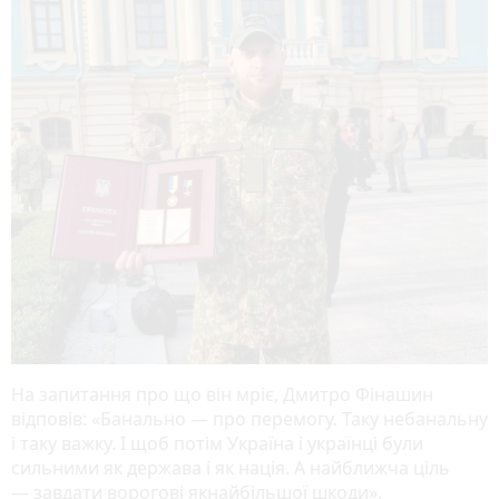
На запитання про що він мріє, Дмитро Фінашин
відповів: «Банально — про перемогу. Таку небанальну
і таку важку. І щоб потім Україна і українці були
сильними як держава і як нація. А найближча ціль
— завдати ворогові якнайбільшої шкоди».