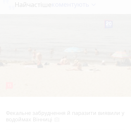
коментують
Найчастіше
15
7 серпня 2026 р.
Фекальне забруднення й паразити виявили у
водоймах Вінниці
photo_camera