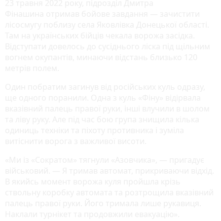
23 травня 2022 року, підрозділ Дмитра
Фінашина отримав бойове завдання — зачистити
лісосмугу поблизу села Яковлівка Донецької області.
Там на українських бійців чекала ворожа засідка.
Відступати довелось до сусіднього ліска під щільним
вогнем окупантів, минаючи відстань близько 120
метрів полем.
Один побратим загинув від російських куль одразу,
ще одного поранили. Одна з куль «Фіну» відірвала
вказівний палець правої руки, інші влучили в шолом
та ліву руку. Але під час бою група знищила кілька
одиниць техніки та піхоту противника і зуміла
витіснити ворога з важливої висоти.
«Ми із «Сократом» тягнули «Азовчика», — пригадує
військовий. — Я тримав автомат, прикриваючи відхід.
В якийсь момент ворожа куля пройшла крізь
ствольну коробку автомата та розтрощила вказівний
палець правої руки. Його тримала лише рукавиця.
Наклали турнікет та продовжили евакуацію».