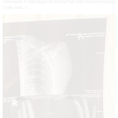
смачною! Я підкладав як опору під себе поранену руку
і пив, пив…»