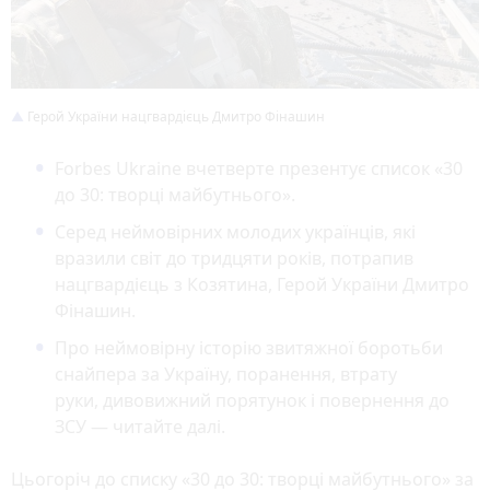
Герой України нацгвардієць Дмитро Фінашин
Forbes Ukraine вчетверте презентує список «30
до 30: творці майбутнього».
Серед неймовірних молодих українців, які
вразили світ до тридцяти років, потрапив
нацгвардієць з Козятина, Герой України Дмитро
Фінашин.
Про неймовірну історію звитяжної боротьби
снайпера за Україну, поранення, втрату
руки, дивовижний порятунок і повернення до
ЗСУ — читайте далі.
Цьогоріч до списку «30 до 30: творці майбутнього» за