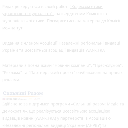
Редакція керується в своїй роботі
"Кодексом етики
українського журналіста"
, затвердженим Комісією з
журналістської етики. Поскаржитись на матеріал до Комісії
можна
тут
Видання є членом
Асоціації Незалежні регіональні видавці
України
та Всесвітньої асоціації видавців
WAN-IFRA
Матеріали з позначками "Новини компаній", "Прес-служба",
"Реклама" та "Партнерський проєкт" опубліковані на правах
реклами.
Здійснено за підтримки програми «Сильніші разом: Медіа та
Демократія», що реалізується Всесвітньою асоціацією
видавців новин (WAN-IFRA) у партнерстві з Асоціацією
«Незалежні регіональні видавці України» (АНРВУ) та