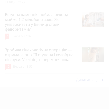
11 годин тому
Вступна кампанія побила рекорд —
майже 1,2 мільйона заяв. Які
університети у Вінниці стали
фаворитами?
7
Вчора о 17:36
Зробила гінекологічну операцію —
отримала опік ІІІ ступеня і келоїд на
пів руки. У клініці тепер мовчанка
10
Вчора о 18:55
keyboard_arrow_right
Дивитись ще