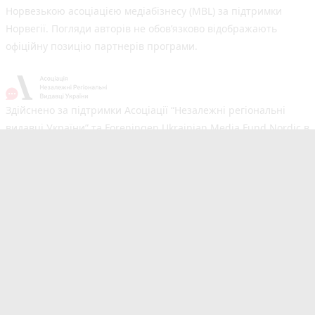
Норвезькою асоціацією медіабізнесу (MBL) за підтримки
Норвегії. Погляди авторів не обов’язково відображають
офіційну позицію партнерів програми.
Здійснено за підтримки Асоціації “Незалежні регіональні
видавці України” та Foreningen Ukrainian Media Fund Nordic в
рамках реалізації проєкту Хаб підтримки регіональних медіа.
Погляди авторів не обов'язково збігаються з офіційною
позицією партнерів
Незалежний новинний портал з оперативним висвітленням
подій у Вінниці та області. Сайт новин №1 у Вінниці за
розміром аудиторії. Новини створюються для Вас
мультимедійною редакцією RIA та 20minut.ua. Ми
висвітлюємо важливі та цікаві події, людей, життя Вінниці.
Редакція запрошує читачів додавати власні новини в розділ