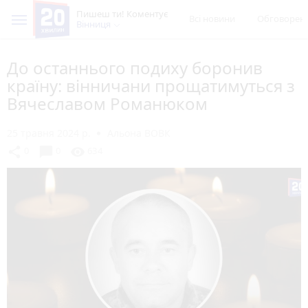
Пишеш ти! Коментує
Всі новини
Обговорен
Вінниця
До останнього подиху боронив
країну: вінничани прощатимуться з
Вячеславом Романюком
25 травня 2024 р.
Альона ВОВК
chat_bubble
share
visibility
0
0
634