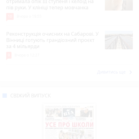
отримала опік ІІІ ступеня і келоїд на
пів руки. У клініці тепер мовчанка
10
Вчора о 18:55
Реконструкція очисних на Сабарові. У
Вінниці готують грандіозний проєкт
за 4 мільярди
9
Вчора о 12:27
keyboard_arrow_right
Дивитись ще
СВІЖИЙ ВИПУСК