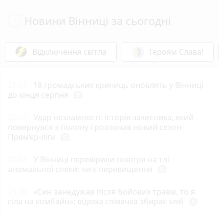
Новини Вінниці за сьогодні
Відключення світла
Героям Слава!
21:01
18 громадських криниць оновлять у Вінниці
до кінця серпня
photo_camera
20:15
Удар незламності: історія захисника, який
повернувся з полону і розпочав новий сезон
Прем’єр-ліги
photo_camera
20:01
У Вінниці перевірили повітря на тлі
аномальної спеки: чи є перевищення
photo_camera
19:30
«Син занедужав після бойових травм, то я
сіла на комбайн»: відома співачка збирає хліб
play_circle_filled