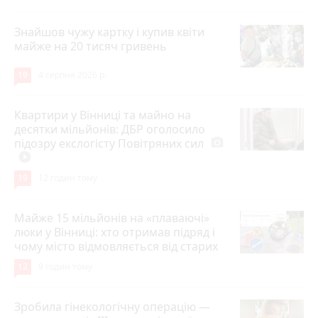
Знайшов чужу картку і купив квіти
майже на 20 тисяч гривень
19
4 серпня 2026 р.
Квартири у Вінниці та майно на
десятки мільйонів: ДБР оголосило
підозру екслогісту Повітряних сил
photo_camera
play_circle_filled
19
12 годин тому
Майже 15 мільйонів на «плаваючі»
люки у Вінниці: хто отримав підряд і
чому місто відмовляється від старих
12
9 годин тому
Зробила гінекологічну операцію —