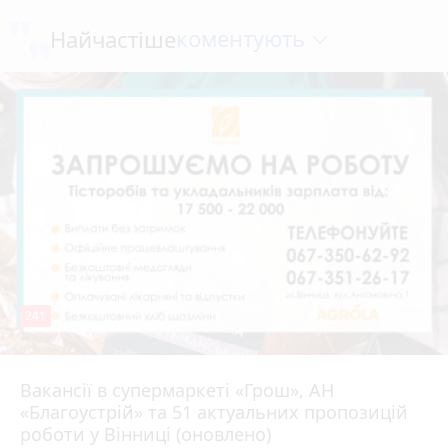
коментують
Найчастіше
241
Вакансії в супермаркеті «Грош», АН
4 серпня 2026 р.
«Благоустрій» та 51 актуальних пропозицій
роботи у Вінниці (оновлено)