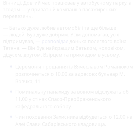
Вінниці. Довгий час працював у автобусному парку, а
згодом — у приватній компанії з пасажирських
перевезень.
— Батько дуже любив автомобілі та ще більше
— людей. Був дуже добрим. Усім допомагав, усіх
підтримував, —
розповідає
донька полеглого воїна
Тетяна. — Він був найкращим батьком, чоловіком,
дідусем, другом. Взірцем та прикладом в усьому.
Церемонія прощання із Вячеславом Романюком
розпочнеться о 10.00 за адресою: бульвар М.
Вовчка, 11.
Поминальну панахиду за воїном відслужать об
11.00 у стінах Спасо-Преображенського
кафедрального собору.
Чин поховання Захисника відбудеться о 12.00 на
Алеї Слави Сабарівського кладовища.