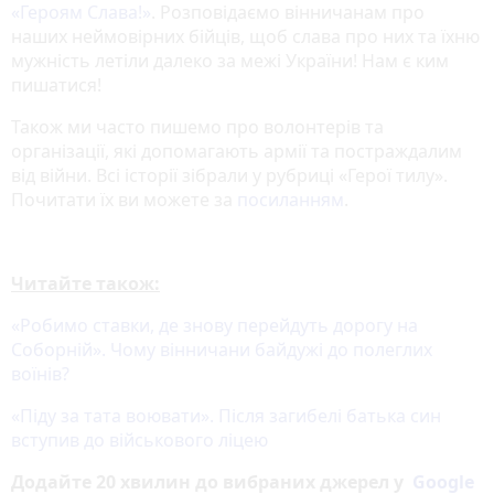
«‎Героям Слава!»
‎. Розповідаємо вінничанам про
наших неймовірних бійців, щоб слава про них та їхню
мужність летіли далеко за межі України! Нам є ким
пишатися!
Також ми часто пишемо про волонтерів та
організації, які допомагають армії та постраждалим
від війни. Всі історії зібрали у рубриці «Герої тилу».
Почитати їх ви можете за
посиланням
.
Читайте також:
«Робимо ставки, де знову перейдуть дорогу на
Соборній». Чому вінничани байдужі до полеглих
воїнів?
«Піду за тата воювати». Після загибелі батька син
вступив до військового ліцею
Додайте 20 хвилин до вибраних джерел у
Google