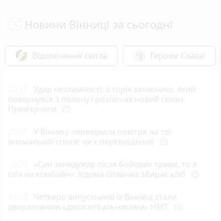
Новини Вінниці за сьогодні
Відключення світла
Героям Слава!
20:15
Удар незламності: історія захисника, який
повернувся з полону і розпочав новий сезон
Прем’єр-ліги
photo_camera
20:01
У Вінниці перевірили повітря на тлі
аномальної спеки: чи є перевищення
photo_camera
19:30
«Син занедужав після бойових травм, то я
сіла на комбайн»: відома співачка збирає хліб
play_circle_filled
19:02
Четверо випускників із Вінниці стали
дворазовими «двохсотбальниками» НМТ
photo_camera