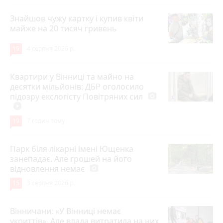
Знайшов чужу картку і купив квіти
майже на 20 тисяч гривень
19
4 серпня 2026 р.
Квартири у Вінниці та майно на
десятки мільйонів: ДБР оголосило
підозру екслогісту Повітряних сил
photo_camera
play_circle_filled
19
7 годин тому
Парк біля лікарні імені Ющенка
занепадає. Але грошей на його
відновлення немає
photo_camera
15
3 серпня 2026 р.
Вінничани: «У Вінниці немає
укриттів». Але влада витратила на них