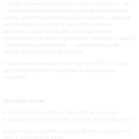
— Один з елементів війни росії проти України — це
створення небезпечних ситуацій в умовно мирних
містах. Це і питання провокацій, зокрема — дзвінків
про замінування, а відтак, необхідно швидко
реагувати щодо перевірки. У разі виявлення
небезпечних речовин і предметів – необхідне швидке
і ефективне розмінування, — зазначив міський
голова Вінниці Сергій Моргунов.
Очільником вінницького центру Halo TRUST стане
заступник керівника програми в Україні Іраклі
Читанава.
Читайте також:
В аеропорту Тель-Авіву літакам РФ вінничанин
подавав сигнали прапором України. Його звільнили?
Кохання під час війни: скільки у Вінниці одружилося
пар та народилося дітей