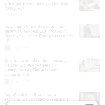
у Вінниці. На що підуть ці гроші до
2029 року?
5 годин тому
Квартири у Вінниці та майно на
десятки мільйонів: ДБР оголосило
підозру екслогісту Повітряних сил
photo_camera
play_circle_filled
19
7 годин тому
Вступна кампанія побила рекорд —
майже 1,2 мільйона заяв. Які
університети у Вінниці стали
фаворитами?
7
Вчора о 17:36
Сергій Собко з Літина стане
заступником Головнокомандувача
ЗСУ — ЗМІ
play_circle_filled