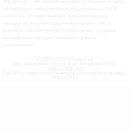
"Від читачів". Сайт 20minut.ua входить до видавничої групи
RIA Media, яка також є частиною Медіа корпорації RIA ©
20minut.ua. Усі права захищені. Будь-яка публiкацiя,
передрук чи наступне поширення матеріалів сайту у
друкованих або електронних засобах масової інформації
можлива винятково у разі письмового дозволу
правовласника.
©2017-2025 20minut.ua
вул. Ширшова, буд. 3-а, м. Вінниця, 21032
[email protected]
Cуб'єкт у сфері онлайн-медіа; ідентифікатор медіа
- R40-02726.