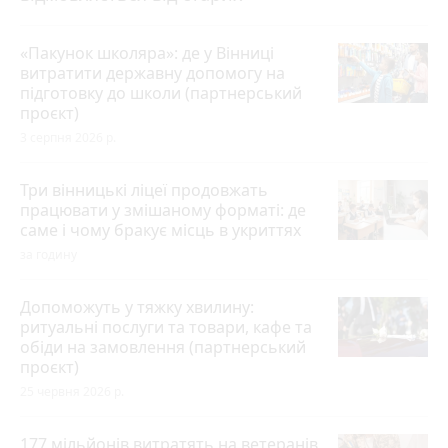
«Пакунок школяра»: де у Вінниці
витратити державну допомогу на
підготовку до школи (партнерський
проєкт)
3 серпня 2026 р.
Три вінницькі ліцеї продовжать
працювати у змішаному форматі: де
саме і чому бракує місць в укриттях
за годину
Допоможуть у тяжку хвилину:
ритуальні послуги та товари, кафе та
обіди на замовлення (партнерський
проєкт)
25 червня 2026 р.
177 мільйонів витратять на ветеранів