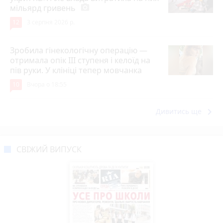
мільярд гривень
photo_camera
12
3 серпня 2026 р.
Зробила гінекологічну операцію —
отримала опік ІІІ ступеня і келоїд на
пів руки. У клініці тепер мовчанка
10
Вчора о 18:55
keyboard_arrow_right
Дивитись ще
СВІЖИЙ ВИПУСК