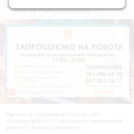
коментують
Найчастіше
241
Вакансії в супермаркеті «Грош», АН
4 серпня 2026 р.
«Благоустрій» та 51 актуальних пропозицій
роботи у Вінниці (оновлено)