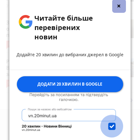
×
7 годин тому
Читайте більше
Зробила гінекологічну операцію —
перевірених
отримала опік ІІІ ступеня і келоїд на
пів руки. У клініці тепер мовчанка
новин
10
Вчора о 18:55
Додайте 20 хвилин до вибраних джерел в Google
Реконструкція очисних на Сабарові. У
Вінниці готують грандіозний проєкт
за 4 мільярди
9
Вчора о 12:27
ДОДАТИ 20 ХВИЛИН В GOOGLE
keyboard_arrow_right
Дивитись ще