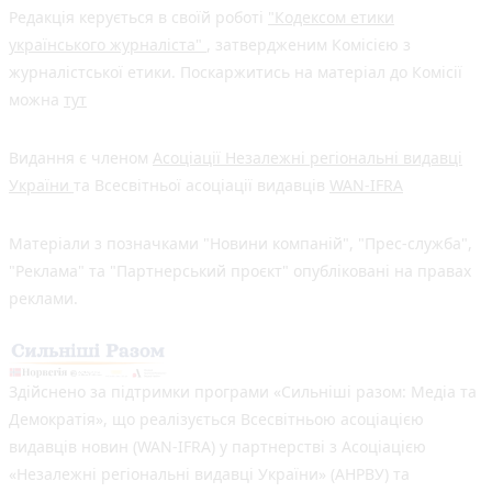
Редакція керується в своїй роботі
"Кодексом етики
українського журналіста"
, затвердженим Комісією з
журналістської етики. Поскаржитись на матеріал до Комісії
можна
тут
Видання є членом
Асоціації Незалежні регіональні видавці
України
та Всесвітньої асоціації видавців
WAN-IFRA
Матеріали з позначками "Новини компаній", "Прес-служба",
"Реклама" та "Партнерський проєкт" опубліковані на правах
реклами.
Здійснено за підтримки програми «Сильніші разом: Медіа та
Демократія», що реалізується Всесвітньою асоціацією
видавців новин (WAN-IFRA) у партнерстві з Асоціацією
«Незалежні регіональні видавці України» (АНРВУ) та