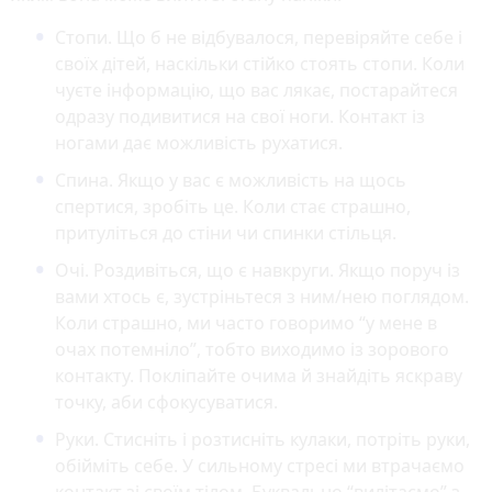
Стопи. Що б не відбувалося, перевіряйте себе і
своїх дітей, наскільки стійко стоять стопи. Коли
чуєте інформацію, що вас лякає, постарайтеся
одразу подивитися на свої ноги. Контакт із
ногами дає можливість рухатися.
Спина. Якщо у вас є можливість на щось
спертися, зробіть це. Коли стає страшно,
притуліться до стіни чи спинки стільця.
Очі. Роздивіться, що є навкруги. Якщо поруч із
вами хтось є, зустріньтеся з ним/нею поглядом.
Коли страшно, ми часто говоримо “у мене в
очах потемніло”, тобто виходимо із зорового
контакту. Покліпайте очима й знайдіть яскраву
точку, аби сфокусуватися.
Руки. Стисніть і розтисніть кулаки, потріть руки,
обійміть себе. У сильному стресі ми втрачаємо
контакт зі своїм тілом. Буквально “вилітаємо” з