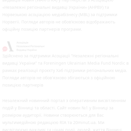
«Незалежні регіональні видавці України» (АНРВУ) та
Норвезькою асоціацією медіабізнесу (MBL) за підтримки
Норвегії. Погляди авторів не обов’язково відображають
офіційну позицію партнерів програми.
Здійснено за підтримки Асоціації “Незалежні регіональні
видавці України” та Foreningen Ukrainian Media Fund Nordic в
рамках реалізації проєкту Хаб підтримки регіональних медіа.
Погляди авторів не обов'язково збігаються з офіційною
позицією партнерів
Незалежний новинний портал з оперативним висвітленням
подій у Вінниці та області. Сайт новин №1 у Вінниці за
розміром аудиторії. Новини створюються для Вас
мультимедійною редакцією RIA та 20minut.ua. Ми
висвітлюємо важливі та цікаві події, людей, життя Вінниці.