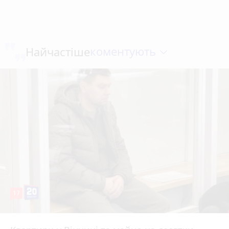
коментують
Найчастіше
17