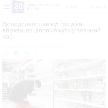
Пишеш ти! Коментує
Всі новини
Обговорен
Вінниця
Як подолати паніку: три дієві
вправи, які допоможуть у воєнний
час
22 березня 2022 р.
Марія ЛЄХОВА
chat_bubble
share
visibility
3
0
1144