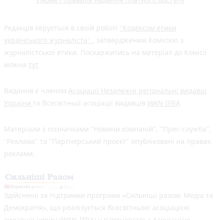
Редакція керується в своїй роботі
"Кодексом етики
українського журналіста"
, затвердженим Комісією з
журналістської етики. Поскаржитись на матеріал до Комісії
можна
тут
Видання є членом
Асоціації Незалежні регіональні видавці
України
та Всесвітньої асоціації видавців
WAN-IFRA
Матеріали з позначками "Новини компаній", "Прес-служба",
"Реклама" та "Партнерський проєкт" опубліковані на правах
реклами.
Здійснено за підтримки програми «Сильніші разом: Медіа та
Демократія», що реалізується Всесвітньою асоціацією
видавців новин (WAN-IFRA) у партнерстві з Асоціацією