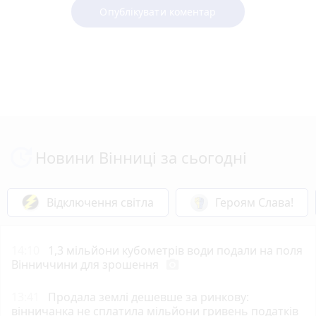
Опублікувати коментар
Новини Вінниці за сьогодні
Відключення світла
Героям Слава!
14:10
1,3 мільйони кубометрів води подали на поля
Вінниччини для зрошення
photo_camera
13:41
Продала землі дешевше за ринкову:
вінничанка не сплатила мільйони гривень податків