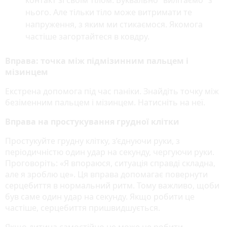
нього. Але тільки тіло може витримати те
напруження, з яким ми стикаємося. Якомога
частіше загортайтеся в ковдру.
Вправа: точка між підмізинним пальцем і
мізинцем
Екстрена допомога під час паніки. Знайдіть точку між
безіменним пальцем і мізинцем. Натисніть на неї.
Вправа на простукування грудної клітки
Простукуйте грудну клітку, з’єднуючи руки, з
періодичністю один удар на секунду, чергуючи руки.
Проговоріть: «Я впораюся, ситуація справді складна,
але я зроблю це». Ця вправа допомагає повернути
серцебиття в нормальний ритм. Тому важливо, щоби
був саме один удар на секунду. Якщо робити це
частіше, серцебиття пришвидшується.
Якщо дитина самостійно не може це робити,