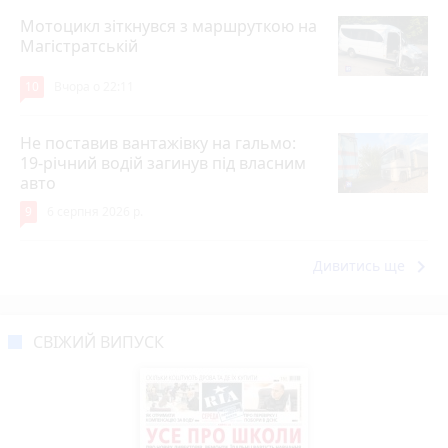
Мотоцикл зіткнувся з маршруткою на
Магістратській
10
Вчора о 22:11
Не поставив вантажівку на гальмо:
19-річний водій загинув під власним
авто
9
6 серпня 2026 р.
keyboard_arrow_right
Дивитись ще
СВІЖИЙ ВИПУСК