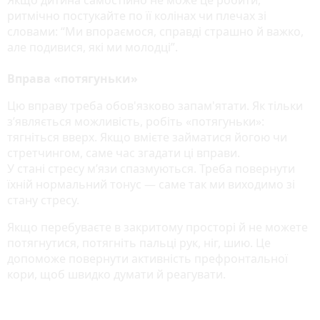
ритмічно постукайте по її колінах чи плечах зі
словами: “Ми впораємося, справді страшно й важко,
але подивися, які ми молодці”.
Вправа «потягуньки»
Цю вправу треба обов'язково запам'ятати. Як тільки
з’являється можливість, робіть «потягуньки»:
тягніться вверх. Якщо вмієте займатися йогою чи
стретчингом, саме час згадати ці вправи.
У стані стресу м’язи спазмуються. Треба повернути
їхній нормальний тонус — саме так ми виходимо зі
стану стресу.
Якщо перебуваєте в закритому просторі й не можете
потягнутися, потягніть пальці рук, ніг, шию. Це
допоможе повернути активність префронтальної
кори, щоб швидко думати й реагувати.