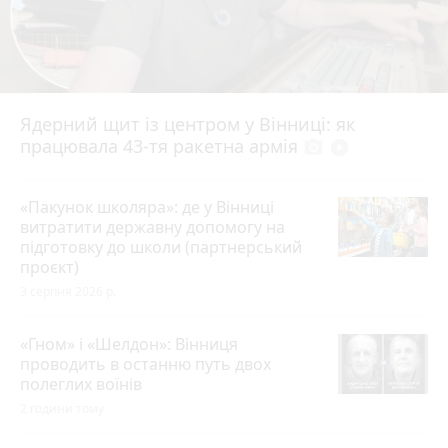
Ядерний щит із центром у Вінниці: як
працювала 43-тя ракетна армія
photo_camera
play_circle_filled
«Пакунок школяра»: де у Вінниці
витратити державну допомогу на
підготовку до школи (партнерський
проєкт)
3 серпня 2026 р.
«Гном» і «Шелдон»: Вінниця
проводить в останню путь двох
полеглих воїнів
2 години тому