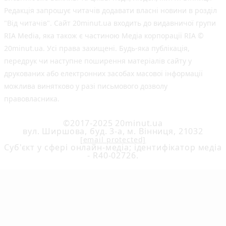
Редакція запрошує читачів додавати власні новини в розділ
"Від читачів". Сайт 20minut.ua входить до видавничої групи
RIA Media, яка також є частиною Медіа корпорації RIA ©
20minut.ua. Усі права захищені. Будь-яка публiкацiя,
передрук чи наступне поширення матеріалів сайту у
друкованих або електронних засобах масової інформації
можлива винятково у разі письмового дозволу
правовласника.
©2017-2025 20minut.ua
вул. Ширшова, буд. 3-а, м. Вінниця, 21032
[email protected]
Cуб'єкт у сфері онлайн-медіа; ідентифікатор медіа
- R40-02726.