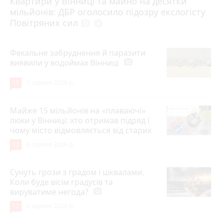
Квартири у Вінниці та майно на десятки
6 серпня 2026 р.
мільйонів: ДБР оголосило підозру екслогісту
Повітряних сил
photo_camera
play_circle_filled
Фекальне забруднення й паразити
виявили у водоймах Вінниці
photo_camera
15
7 серпня 2026 р.
Майже 15 мільйонів на «плаваючі»
люки у Вінниці: хто отримав підряд і
чому місто відмовляється від старих
12
6 серпня 2026 р.
Сунуть грози з градом і шквалами.
Коли буде вісім градусів та
вируватиме негода?
photo_camera
12
6 серпня 2026 р.