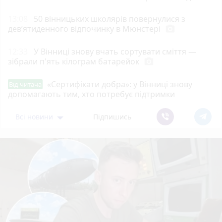
13:08
50 вінницьких школярів повернулися з
дев’ятиденного відпочинку в Мюнстері
photo_camera
12:33
У Вінниці знову вчать сортувати сміття —
зібрали п'ять кілограм батарейок
photo_camera
«Сертифікати добра»: у Вінниці знову
Від читача
допомагають тим, хто потребує підтримки
Всі новини
Підпишись