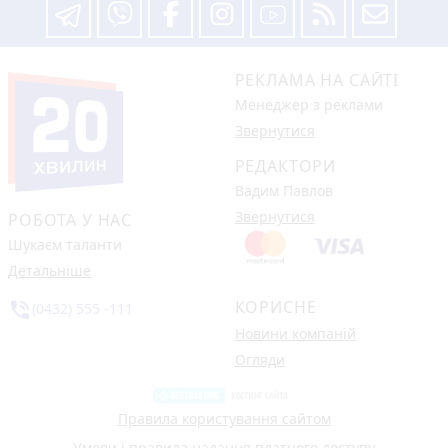
РЕКЛАМА НА САЙТІ
Менеджер з реклами
Звернутися
РЕДАКТОРИ
Вадим Павлов
Звернутися
РОБОТА У НАС
Шукаєм таланти
Детальніше
КОРИСНЕ
phone_in_talk
(0432) 555 -111
Новини компаній
Огляди
Правила користування сайтом
Умови і правила надання платного доступу