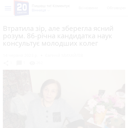
Пишеш ти! Коментує
Всі новини
Обговорен
Вінниця
Втратила зір, але зберегла ясний
розум. 86-річна кандидатка наук
консультує молодших колег
14 червня 2023 р.
Євгеній МИХАЙЛІВ
chat_bubble
share
visibility
1
1
262