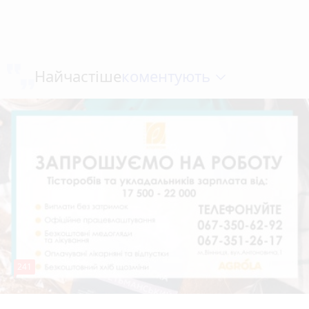
коментують
Найчастіше
241