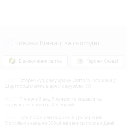
Новини Вінниці за сьогодні
Відключення світла
Героям Слава!
21:01
Історичну браму храму Святого Флоріана у
Шаргороді майже відреставрували
photo_camera
20:07
П'янючий водій лаявся та кидався на
патрульних вночі на Келецькій
19:22
«Ми побачили порожній і розорений
Могилів»: знайшли 300-річні записи посла з Данії