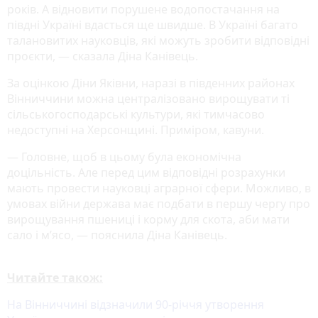
років. А відновити порушене водопостачання на
півдні Україні вдасться ще швидше. В Україні багато
талановитих науковців, які можуть зробити відповідні
проєкти, — сказала Діна Канівець.
За оцінкою Діни Яківни, наразі в південних районах
Вінниччини можна централізовано вирощувати ті
сільськогосподарські культури, які тимчасово
недоступні на Херсонщині. Приміром, кавуни.
— Головне, щоб в цьому була економічна
доцільність. Але перед цим відповідні розрахунки
мають провести науковці аграрної сфери. Можливо, в
умовах війни держава має подбати в першу чергу про
вирощування пшениці і корму для скота, аби мати
сало і м’ясо, — пояснила Діна Канівець.
Читайте також:
На Вінниччині відзначили 90-річчя утворення