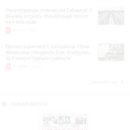
Реконструкція очисних на Сабарові. У
Вінниці готують грандіозний проєкт
за 4 мільярди
8
Вчора о 12:27
Проєкт оцінили в 1,4 мільйона. Поки
вінничани танцюють біля «Райдуги»,
за її реконструкцію судяться
8
3 серпня 2026 р.
keyboard_arrow_right
Дивитись ще
СВІЖИЙ ВИПУСК