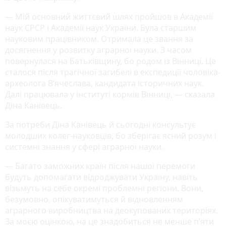
— Мій основний життєвий шлях пройшов в Академії
наук СРСР і Академії наук України. Була старшим
науковим працівником. Отримала це звання за
досягнення у розвитку аграрної науки. З часом
повернулася на Батьківщину, бо родом із Вінниці. Це
сталося після трагічної загибелі в експедиції чоловіка-
археолога В’ячеслава, кандидата історичних наук.
Далі працювала у інституті кормів Вінниці, — сказала
Діна Канівець.
За потреби Діна Канівець й сьогодні консультує
молодших колег-науковців, бо зберігає ясний розум і
системні знання у сфері аграрної науки.
— Багато заможних країн після нашої перемоги
будуть допомагати відроджувати Україну, навіть
візьмуть на себе окремі проблемні регіони. Вони,
безумовно, опікуватимуться й відновленням
аграрного виробництва на деокупованих територіях.
За моєю оцінкою, на це знадобиться не менше п’яти