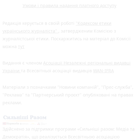
Умови і правила надання платного доступу
Редакція керується в своїй роботі
"Кодексом етики
українського журналіста"
, затвердженим Комісією з
журналістської етики. Поскаржитись на матеріал до Комісії
можна
тут
Видання є членом
Асоціації Незалежні регіональні видавці
України
та Всесвітньої асоціації видавців
WAN-IFRA
Матеріали з позначками "Новини компаній", "Прес-служба",
"Реклама" та "Партнерський проєкт" опубліковані на правах
реклами.
Здійснено за підтримки програми «Сильніші разом: Медіа та
Демократія», що реалізується Всесвітньою асоціацією