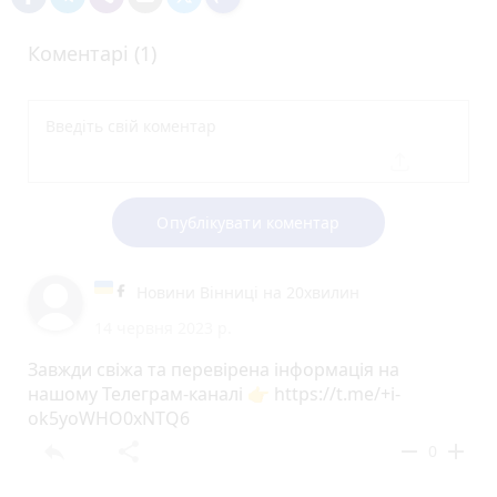
Коментарі (1)
Опублікувати коментар
Новини Вінниці на 20хвилин
14 червня 2023 р.
Завжди свіжа та перевірена інформація на
нашому Телеграм-каналі 👉 https://t.me/+i-
ok5yoWHO0xNTQ6
reply
share
remove
add
0