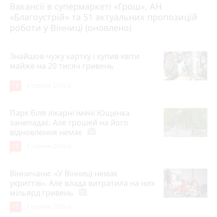
Вакансії в супермаркеті «Грош», АН
4 серпня 2026 р.
«Благоустрій» та 51 актуальних пропозицій
роботи у Вінниці (оновлено)
Знайшов чужу картку і купив квіти
майже на 20 тисяч гривень
19
4 серпня 2026 р.
Парк біля лікарні імені Ющенка
занепадає. Але грошей на його
відновлення немає
photo_camera
15
3 серпня 2026 р.
Вінничани: «У Вінниці немає
укриттів». Але влада витратила на них
мільярд гривень
photo_camera
12
3 серпня 2026 р.