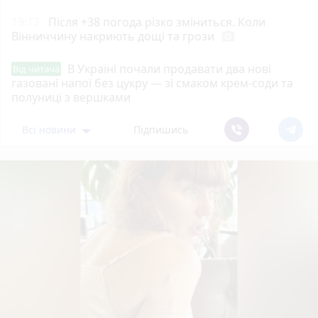
19:13
Після +38 погода різко зміниться. Коли
Вінниччину накриють дощі та грози
photo_camera
В Україні почали продавати два нові
Від читача
газовані напої без цукру — зі смаком крем-соди та
полуниці з вершками
Всі новини
Підпишись