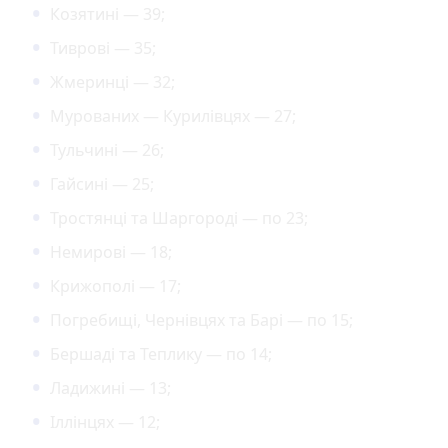
Козятині — 39;
Тиврові — 35;
Жмеринці — 32;
Мурованих — Курилівцях — 27;
Тульчині — 26;
Гайсині — 25;
Тростянці та Шаргороді — по 23;
Немирові — 18;
Крижополі — 17;
Погребищі, Чернівцях та Барі — по 15;
Бершаді та Теплику — по 14;
Ладижині — 13;
Іллінцях — 12;