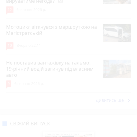
вируватиме негода?
photo_camera
12
6 серпня 2026 р.
Мотоцикл зіткнувся з маршруткою на
Магістратській
10
Вчора о 22:11
Не поставив вантажівку на гальмо:
19-річний водій загинув під власним
авто
9
6 серпня 2026 р.
keyboard_arrow_right
Дивитись ще
СВІЖИЙ ВИПУСК