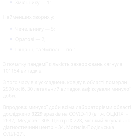
Хмільнику — 11.
Найменших хворих у:
Чечельнику — 5;
Оратові — 2;
Піщанці та Ямполі — по 1.
З початку пандемії кількість захворювань сягнула
101154 випадків.
З того часу від ускладнень ковіду в області померли
2590 осіб, 30 летальний випадок зафіксували минулої
доби.
Впродовж минулої доби всіма лабораторіями області
досліджено
3229
зразків на COVID-19 (в т.ч. ОЦКПХ –
2632, Меділабс-308, Центр ІХ-228, міський лікувально-
діагностичний центр – 34, Могилів-Подільська
ОЛІЛ-27).