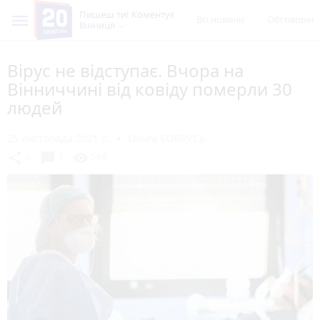
Пишеш ти! Коментує
Всі новини
Обговорен
Вінниця
Вірус не відступає. Вчора на
Вінниччині від ковіду померли 30
людей
25 листопада 2021 р.
Ольга БОБРУСЬ
chat_bubble
share
visibility
0
3
598