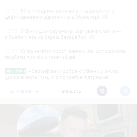
13:08
50 вінницьких школярів повернулися з
дев’ятиденного відпочинку в Мюнстері
photo_camera
12:33
У Вінниці знову вчать сортувати сміття —
зібрали п'ять кілограм батарейок
photo_camera
12:05
Сліпуче літо: прості звички, які допоможуть
подбати про зір у сонячні дні
«Сертифікати добра»: у Вінниці знову
Від читача
допомагають тим, хто потребує підтримки
Всі новини
Підпишись