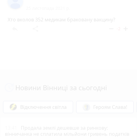
25 листопада 2021 р.
Хто вколов 352 медикам браковану вакцину?
reply
share
remove
add
-2
Новини Вінниці за сьогодні
Відключення світла
Героям Слава!
13:41
Продала землі дешевше за ринкову:
вінничанка не сплатила мільйони гривень податків