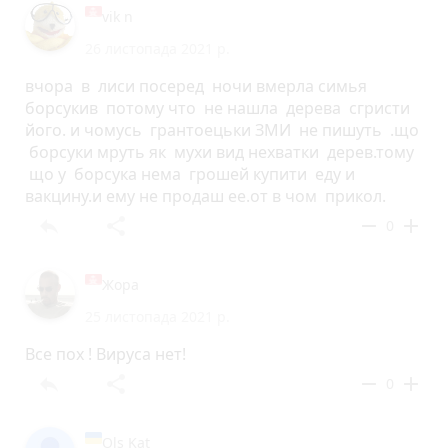
vik n
26 листопада 2021 р.
вчора в лиси посеред ночи вмерла симья
борсукив потому что не нашла дерева сгристи
його. и чомусь грантоецьки ЗМИ не пишуть .що
борсуки мруть як мухи вид нехватки дерев.тому
що у борсука нема грошей купити еду и
вакцину.и ему не продаш ее.от в чом прикол.
reply
share
remove
add
0
Жора
25 листопада 2021 р.
Все пох ! Вируса нет!
reply
share
remove
add
0
Ols Kat