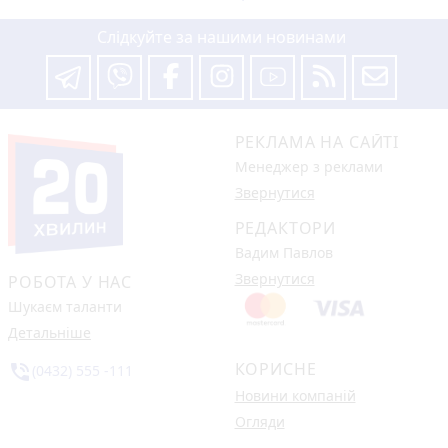
Слідкуйте за нашими новинами
РЕКЛАМА НА САЙТІ
Менеджер з реклами
Звернутися
РЕДАКТОРИ
Вадим Павлов
Звернутися
РОБОТА У НАС
Шукаєм таланти
Детальніше
КОРИСНЕ
phone_in_talk
(0432) 555 -111
Новини компаній
Огляди