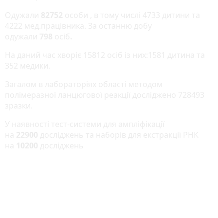
Одужали
82752
особи , в тому числі 4733 дитини та
4222 мед.працівника. За останню добу
одужали
798
осіб
.
На даний час хворіє 15812 осіб із них:1581 дитина та
352 медики.
Загалом в лабораторіях області методом
полімеразної ланцюгової реакції досліджено 728493
зразки.
У наявності тест-системи для ампліфікації
на
22900
досліджень та наборів для екстракції РНК
на
10200
досліджень