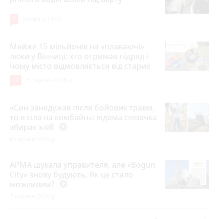
7
Вчора о 13:01
Майже 15 мільйонів на «плаваючі»
люки у Вінниці: хто отримав підряд і
чому місто відмовляється від старих
12
6 серпня 2026 р.
«Син занедужав після бойових травм,
то я сіла на комбайн»: відома співачка
збирає хліб
play_circle_filled
6 серпня 2026 р.
АРМА шукала управителя, але «Bogun
City» знову будують. Як це стало
можливим?
play_circle_filled
7 серпня 2026 р.