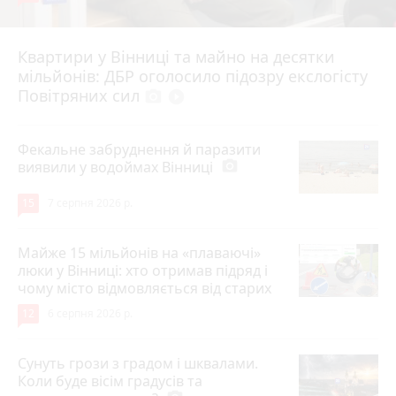
Квартири у Вінниці та майно на десятки
6 серпня 2026 р.
мільйонів: ДБР оголосило підозру екслогісту
Повітряних сил
photo_camera
play_circle_filled
Фекальне забруднення й паразити
виявили у водоймах Вінниці
photo_camera
15
7 серпня 2026 р.
Майже 15 мільйонів на «плаваючі»
люки у Вінниці: хто отримав підряд і
чому місто відмовляється від старих
12
6 серпня 2026 р.
Сунуть грози з градом і шквалами.
Коли буде вісім градусів та