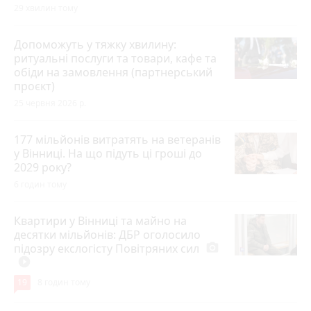
29 хвилин тому
Допоможуть у тяжку хвилину:
ритуальні послуги та товари, кафе та
обіди на замовлення (партнерський
проєкт)
25 червня 2026 р.
177 мільйонів витратять на ветеранів
у Вінниці. На що підуть ці гроші до
2029 року?
6 годин тому
Квартири у Вінниці та майно на
десятки мільйонів: ДБР оголосило
підозру екслогісту Повітряних сил
photo_camera
play_circle_filled
19
8 годин тому