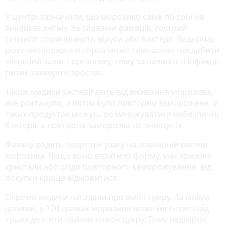
У центрі зазначили, що морозиво саме по собі не
викликає ангіну. За словами фахівців, гострий
тонзиліт спричиняють віруси або бактерії. Водночас
різке охолодження горла може тимчасово послабити
місцевий захист організму, тому за наявності інфекції
ризик захворіти зростає.
Також медики застерігають від вживання морозива,
яке розтануло, а потім було повторно заморожене. У
таких продуктах можуть розмножуватися небезпечні
бактерії, а повторна заморозка не знищує їх.
Фахівці радять звертати увагу на зовнішній вигляд
морозива. Якщо воно втратило форму, має крижані
кристали або сліди повторного заморожування, від
покупки краще відмовитися.
Окремо медики нагадали про вміст цукру. За їхніми
даними, у 100 грамах морозива може міститися від
трьох до п’яти чайних ложок цукру. Тому надмірне