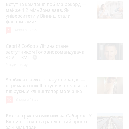
Вступна кампанія побила рекорд —
майже 1,2 мільйона заяв. Які
університети у Вінниці стали
фаворитами?
7
Вчора о 17:36
Сергій Собко з Літина стане
заступником Головнокомандувача
ЗСУ — ЗМІ
play_circle_filled
9 годин тому
Зробила гінекологічну операцію —
отримала опік ІІІ ступеня і келоїд на
пів руки. У клініці тепер мовчанка
10
Вчора о 18:55
Реконструкція очисних на Сабарові. У
Вінниці готують грандіозний проєкт
за 4 мільярди