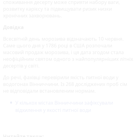
споживання десерту може сприяти набору ваги,
розвитку карієсу та підвищувати ризик низки
хронічних захворювань.
Довідка
Всесвітній день морозива відзначають 10 червня.
Саме цього дня у 1786 році в США розпочали
масовий продаж морозива, і ця дата згодом стала
неофіційним святом одного з найпопулярніших літніх
десертів у світі.
До речі, фахівці перевірили якість питної води у
водогонах Вінниччини. Із 268 досліджених проб сім
не відповідали встановленим нормам.
У кількох містах Вінниччини зафіксували
відхилення у якості питної води
Читайте також: