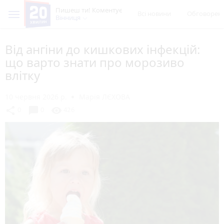
Пишеш ти! Коментує
Всі новини
Обговорен
Вінниця
Від ангіни до кишкових інфекцій:
що варто знати про морозиво
влітку
10 червня 2026 р.
Марія ЛЄХОВА
chat_bubble
share
visibility
0
0
426