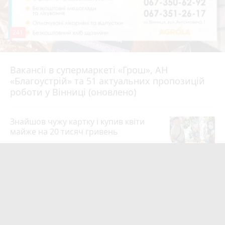
241
Вакансії в супермаркеті «Грош», АН
4 серпня 2026 р.
«Благоустрій» та 51 актуальних пропозицій
роботи у Вінниці (оновлено)
Знайшов чужу картку і купив квіти
майже на 20 тисяч гривень
19
4 серпня 2026 р.
Квартири у Вінниці та майно на
десятки мільйонів: ДБР оголосило
підозру екслогісту Повітряних сил
photo_camera
play_circle_filled
19
8 годин тому