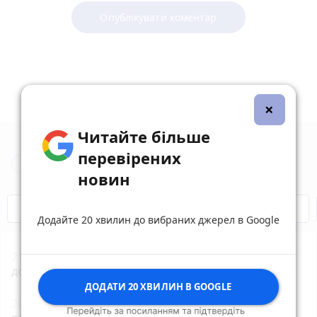
Опублікувати коментар
×
Читайте більше
перевірених
Новини Вінниці за сьогодні
новин
Відключення світла
Героям Слава!
Додайте 20 хвилин до вибраних джерел в Google
21:01
18 громадських криниць оновлять у Вінниці
до кінця серпня
photo_camera
ДОДАТИ 20 ХВИЛИН В GOOGLE
20:15
Удар незламності: історія захисника, який