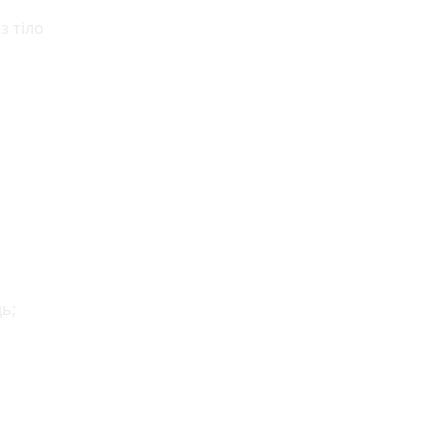
з тіло
ь;