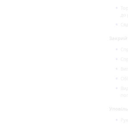
Тор
до 
Сяд
Закрийт
Спр
Спр
Ви
Обі
Вид
поп
Уповіль
Рух