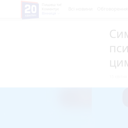
Пишеш ти!
Всі новини
Обговорення
Коментує
Вінниця
Си
пси
ци
15 квітня