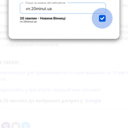
емо підготувати одяг, який плануєте вдягнути під час ева
укриття.
трес залишається хронічним, ми всі у пастці дереалізаці
ихіка впорається, якщо хоч трохи закривати базові потр
інімізуємо симптоми, аби лишатись в тонусі та реагувати
, — підсумували психологи.
е також:
литоноски для бронежилетів та інше важливе за 14 квіт
.ua
 відновлять у три етапи: перший вже почався
е 20 хвилин до вибраних джерел у
Google