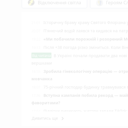
Відключення світла
Героям Сл
Історичну браму храму Святого Флоріана
21:01
П'янючий водій лаявся та кидався на пат
20:07
«Ми побачили порожній і розорений Мог
19:22
Після +38 погода різко зміниться. Коли В
19:13
Від читача
В Україні почали продавати два нові 
вершками
Зробила гінекологічну операцію — отрима
18:55
мовчанка
75-річний господар будинку травмувався п
18:07
Вступна кампанія побила рекорд — майже
17:36
фаворитами?
Підлітки ризикують життям заради TikTok: 
17:04
keyboard_arrow_right
Дивитись ще
Риболовля замість лікарняних стін: на В
16:06
Один недопалок — і понад шість гектарів 
15:14