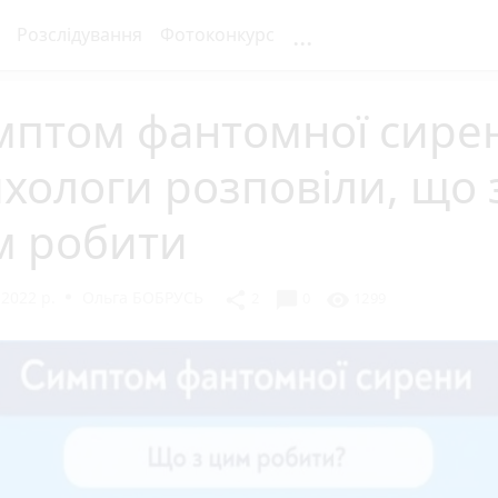
...
Розслідування
Фотоконкурс
мптом фантомної сире
хологи розповіли, що 
м робити
 2022 р.
Ольга БОБРУСЬ
chat_bubble
share
visibility
2
0
1299