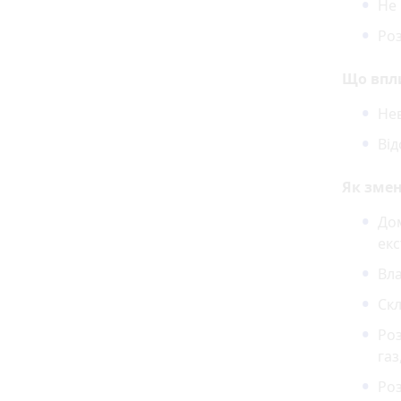
Не 
Ро
Що впли
Не
Від
Як зме
Дом
екс
Вл
Скл
Роз
газ
Роз