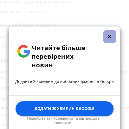
намагайтесь реагувати миттєво;
змовляйте повільніше.
ває на рівень тривоги:
×
визначеність майбутнього;
Читайте більше
сутність контролю над ситуацією.
перевірених
ншити рівень тривоги:
новин
овитися з сусідами, близькими та друзями, як діяти під 
терної ситуації;
Додайте 20 хвилин до вибраних джерел в Google
аштуйте чергування;
адіть покроковий план, якщо тривога справжня;
діліть обов'язки з близькими, щоб всі чітко знали, хто 
ДОДАТИ 20 ХВИЛИН В GOOGLE
, хто бере речі і тому подібне;
кладіть необхідні речі на місця, щоб легко знайти;