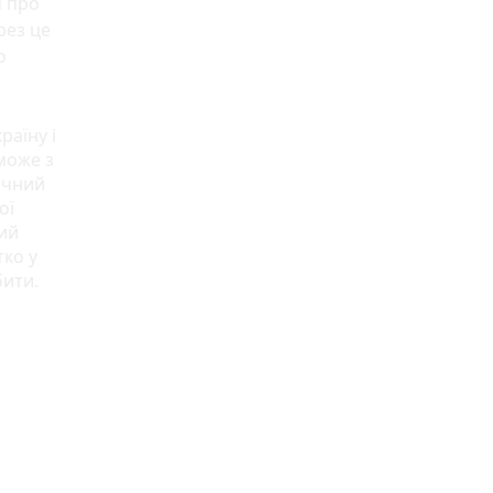
я про
рез це
о
раїну і
 може з
ичний
ої
кий
тко у
бити.