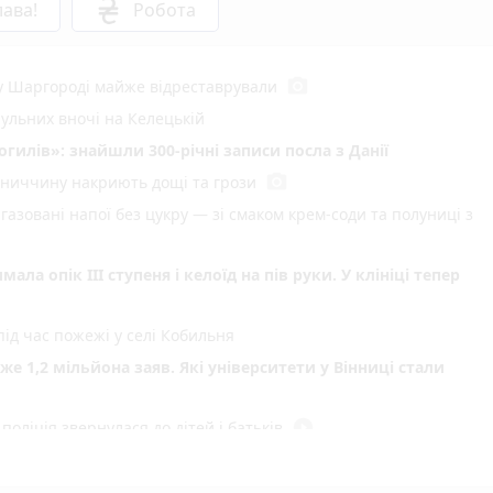
ава!
Робота
photo_camera
 у Шаргороді майже відреставрували
рульних вночі на Келецькій
илів»: знайшли 300-річні записи посла з Данії
photo_camera
інниччину накриють дощі та грози
газовані напої без цукру — зі смаком крем-соди та полуниці з
ла опік ІІІ ступеня і келоїд на пів руки. У клініці тепер
ід час пожежі у селі Кобильня
 1,2 мільйона заяв. Які університети у Вінниці стали
play_circle_filled
поліція звернулася до дітей і батьків
play_circle_filled
photo_camera
інниччині влаштували відпочинок для поранених воїнів
photo_camera
у вогні: що горіло на Вінниччині