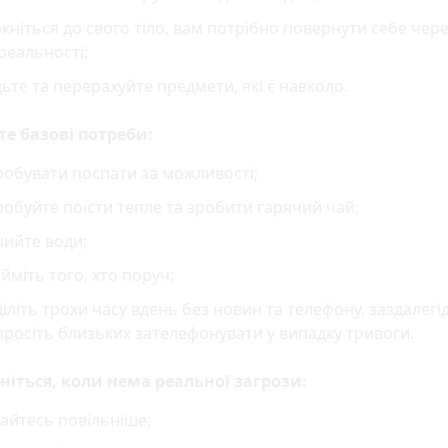
кніться до свого тіло, вам потрібно повернути себе чере
реальності;
ьте та перерахуйте предмети, які є навколо.
е базові потреби:
обувати поспати за можливості;
обуйте поїсти тепле та зробити гарячий чай;
пийте води;
йміть того, хто поруч;
іліть трохи часу вдень без новин та телефону, заздалегід
росіть близьких зателефонувати у випадку тривоги.
ніться, коли нема реальної загрози:
айтесь повільніше;