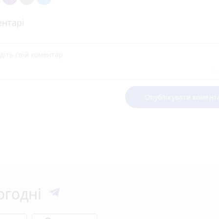
нтарі
Опублікувати комент
огодні