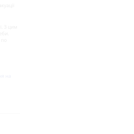
куації
ї. З цим
еби.
 по
ня на