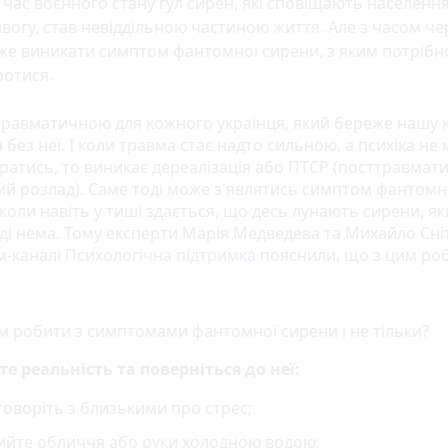
 час воєнного стану гул сирен, які сповіщають населенн
вогу, став невіддільною частиною життя. Але з часом че
же виникати симптом фантомної сирени, з яким потрібн
ротися.
 травматичною для кожного українця, який береже нашу к
 без неї. І коли травма стає надто сильною, а психіка не
ратись, то виникає дереалізація або ПТСР (посттравмат
ий розлад). Саме тоді може з'являтись симптом фантомн
коли навіть у тиші здається, що десь лунають сирени, я
ді нема. Тому експерти Марія Медведева та Михайло Сні
м-каналі
Психологічна підтримка
пояснили, що з цим ро
м робити з симптомами фантомної сирени і не тільки?
те реальність та поверніться до неї:
оворіть з близькими про стрес;
ийте обличчя або руки холодною водою;