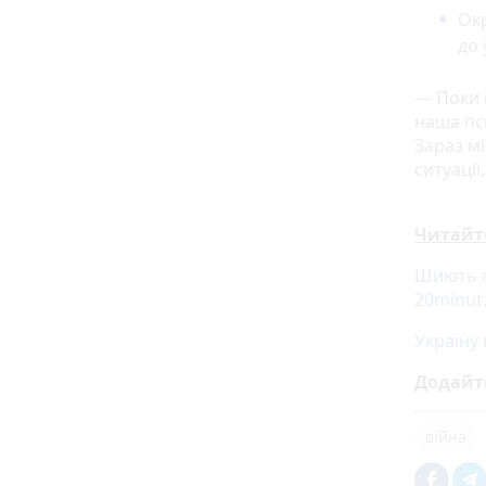
Окр
до 
— Поки с
наша пс
Зараз м
ситуації
Читайт
Шиють п
20minut
Україну
Додайт
війна