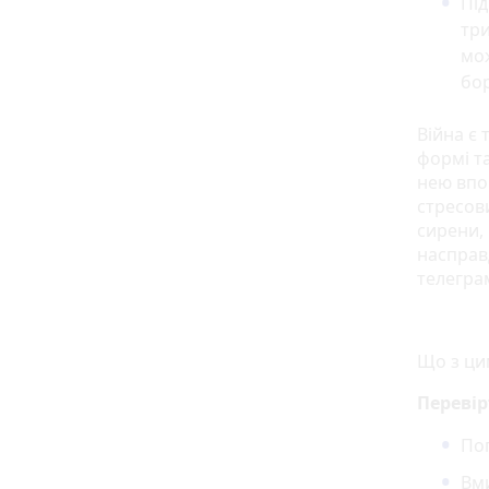
Під
три
мо
бо
Війна є
формі та
нею впо
стресов
сирени, 
насправ
телегра
Що з ци
Перевір
Пог
Вм