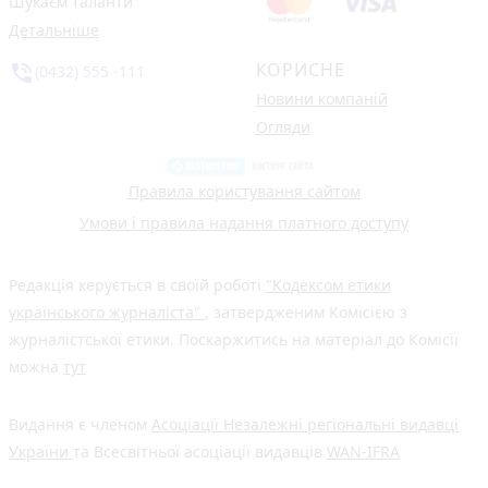
Шукаєм таланти
Детальніше
КОРИСНЕ
phone_in_talk
(0432) 555 -111
Новини компаній
Огляди
Правила користування сайтом
Умови і правила надання платного доступу
Редакція керується в своїй роботі
"Кодексом етики
українського журналіста"
, затвердженим Комісією з
журналістської етики. Поскаржитись на матеріал до Комісії
можна
тут
Видання є членом
Асоціації Незалежні регіональні видавці
України
та Всесвітньої асоціації видавців
WAN-IFRA