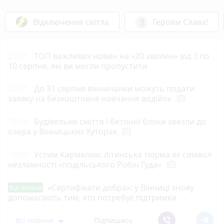
Відключення світла
Героям Слава!
21:01
ТОП важливих новин на «20 хвилин» від 3 по
10 серпня, які ви могли пропустити
20:11
До 31 серпня вінничанки можуть подати
заявку на безкоштовне навчання водійок
photo_camera
19:04
Будівельне сміття і бетонні блоки звезли до
озера у Вінницьких Хуторах
photo_camera
19:03
Устим Кармелюк: літинська тюрма як символ
незламності «подільського Робін Гуда»
photo_camera
«Сертифікати добра»: у Вінниці знову
Від читача
допомагають тим, хто потребує підтримки
Всі новини
Підпишись