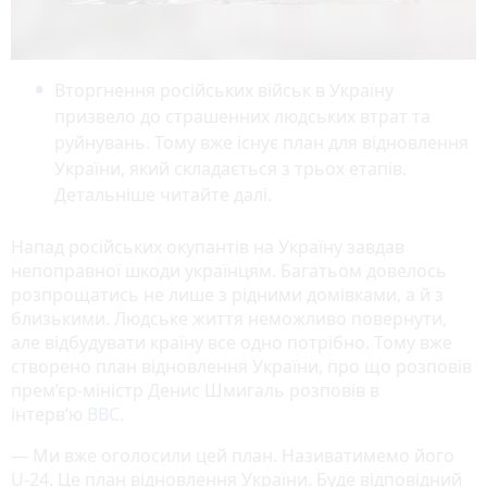
Вторгнення російських військ в Україну
призвело до страшенних людських втрат та
руйнувань. Тому вже існує план для відновлення
України, який складається з трьох етапів.
Детальніше читайте далі.
Напад російських окупантів на Україну завдав
непоправної шкоди українцям. Багатьом довелось
розпрощатись не лише з рідними домівками, а й з
близькими. Людське життя неможливо повернути,
але відбудувати країну все одно потрібно. Тому вже
створено план відновлення України, про що розповів
прем’єр-міністр Денис Шмигаль розповів в
інтерв’ю
BBC
.
— Ми вже оголосили цей план. Називатимемо його
U-24. Це план відновлення України. Буде відповідний