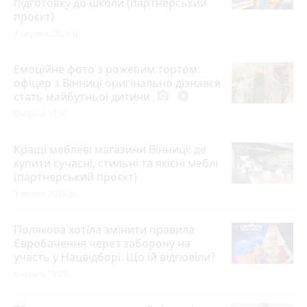
підготовку до школи (партнерський
проєкт)
3 серпня 2026 р.
Емоційне фото з рожевим тортом:
офіцер з Вінниці оригінально дізнався
стать майбутньої дитини
photo_camera
play_circle_filled
Вчора о 17:07
Кращі меблеві магазини Вінниці: де
купити сучасні, стильні та якісні меблі
(партнерський проєкт)
8 липня 2026 р.
Полякова хотіла змінити правила
Євробачення через заборону на
участь у Нацвідборі. Що їй відповіли?
Вчора о 15:05