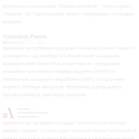
Матеріали з позначками "Новини компаній", "Прес-служба",
"Реклама" та "Партнерський проєкт" опубліковані на правах
реклами.
Здійснено за підтримки програми «Сильніші разом: Медіа та
Демократія», що реалізується Всесвітньою асоціацією
видавців новин (WAN-IFRA) у партнерстві з Асоціацією
«Незалежні регіональні видавці України» (АНРВУ) та
Норвезькою асоціацією медіабізнесу (MBL) за підтримки
Норвегії. Погляди авторів не обов’язково відображають
офіційну позицію партнерів програми.
Здійснено за підтримки Асоціації “Незалежні регіональні
видавці України” та Foreningen Ukrainian Media Fund Nordic в
рамках реалізації проєкту Хаб підтримки регіональних медіа.