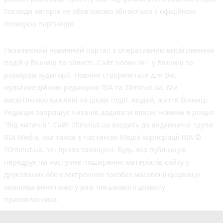
Погляди авторів не обов'язково збігаються з офіційною
позицією партнерів
Незалежний новинний портал з оперативним висвітленням
подій у Вінниці та області. Сайт новин №1 у Вінниці за
розміром аудиторії. Новини створюються для Вас
мультимедійною редакцією RIA та 20minut.ua. Ми
висвітлюємо важливі та цікаві події, людей, життя Вінниці.
Редакція запрошує читачів додавати власні новини в розділ
"Від читачів". Сайт 20minut.ua входить до видавничої групи
RIA Media, яка також є частиною Медіа корпорації RIA ©
20minut.ua. Усі права захищені. Будь-яка публiкацiя,
передрук чи наступне поширення матеріалів сайту у
друкованих або електронних засобах масової інформації
можлива винятково у разі письмового дозволу
правовласника.