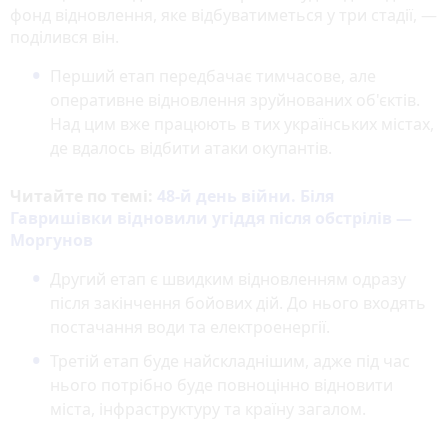
фонд відновлення, яке відбуватиметься у три стадії, —
поділився він.
Перший етап передбачає тимчасове, але
оперативне відновлення зруйнованих об'єктів.
Над цим вже працюють в тих українських містах,
де вдалось відбити атаки окупантів.
Читайте по темі:
48-й день війни. Біля
Гавришівки відновили угіддя після обстрілів —
Моргунов
Другий етап є швидким відновленням одразу
після закінчення бойових дій. До нього входять
постачання води та електроенергії.
Третій етап буде найскладнішим, адже під час
нього потрібно буде повноцінно відновити
міста, інфраструктуру та країну загалом.