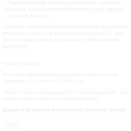
— Третій етап буде найбільш витратним, найбільш
тривалим, але ми хочемо втілити його дуже швидко,
— пояснив прем’єр.
Шмигаль також додав, що відбудова буде відбуватись
водночас з процесом входження України до ЄС, про
що нещодавно вже було написано у Версальській
декларації.
Читайте також:
Фотокор з Вінниці показав шокуючі кадри та інше
важливе за 13 квітня на 20minut.ua
«Війна в Україні продовжує бути жахом для дітей». Що
пишуть світові газети про війну в Україні?
Додайте 20 хвилин до вибраних джерел у
Google
війна