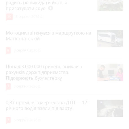
радить не викидати його, а
приготувати соус
play_circle_filled
10
8 серпня 2026 р.
Мотоцикл зіткнувся з маршруткою на
Магістратській
9
8 серпня 2026 р.
Понад 3 000 000 гривень зникли з
рахунків держпідприємства.
Підозрюють бухгалтерку
7
8 серпня 2026 р.
0,87 проміле і смертельна ДТП — 17-
річного водія взяли під варту
7
8 серпня 2026 р.