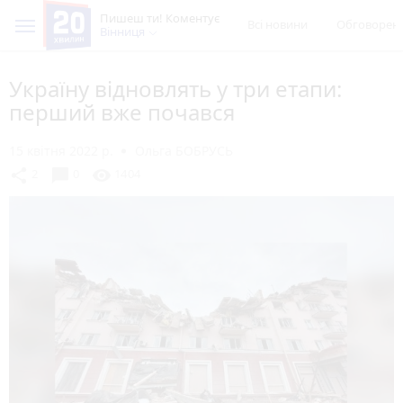
Пишеш ти! Коментує
Всі новини
Обговорен
Вінниця
Україну відновлять у три етапи:
перший вже почався
15 квітня 2022 р.
Ольга БОБРУСЬ
chat_bubble
share
visibility
2
0
1404