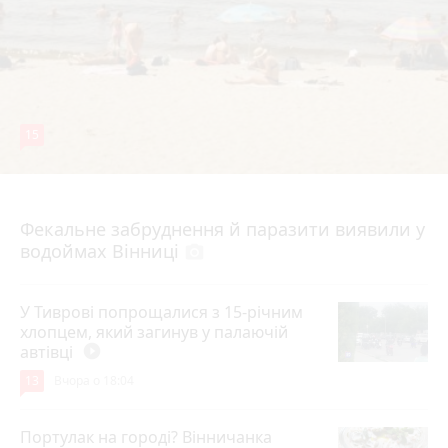
15
7 серпня 2026 р.
Фекальне забруднення й паразити виявили у
водоймах Вінниці
photo_camera
У Тиврові попрощалися з 15-річним
хлопцем, який загинув у палаючій
автівці
play_circle_filled
13
Вчора о 18:04
Портулак на городі? Вінничанка