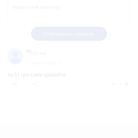
Опублікувати коментар
Ols Kat
15 липня 2021 р.
за 51 грн сами здавайте
reply
share
remove
add
1