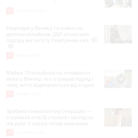
19
4 серпня 2026 р.
Квартири у Вінниці та майно на
десятки мільйонів: ДБР оголосило
підозру екслогісту Повітряних сил
photo_camera
play_circle_filled
17
Вчора о 10:37
Майже 15 мільйонів на «плаваючі»
люки у Вінниці: хто отримав підряд і
чому місто відмовляється від старих
12
Вчора о 13:42
Зробила гінекологічну операцію —
отримала опік ІІІ ступеня і келоїд на
пів руки. У клініці тепер мовчанка
10
5 серпня 2026 р.