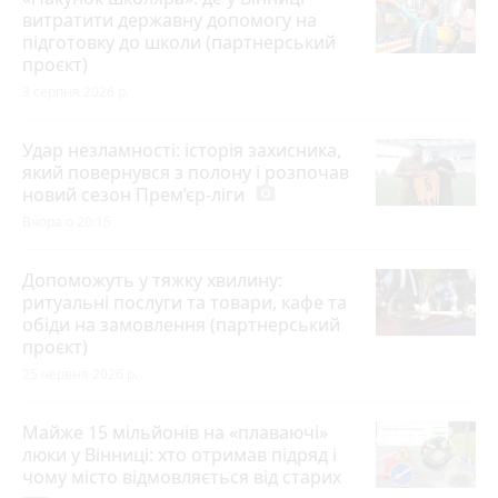
витратити державну допомогу на
підготовку до школи (партнерський
проєкт)
3 серпня 2026 р.
Удар незламності: історія захисника,
який повернувся з полону і розпочав
новий сезон Прем’єр-ліги
photo_camera
Вчора о 20:15
Допоможуть у тяжку хвилину:
ритуальні послуги та товари, кафе та
обіди на замовлення (партнерський
проєкт)
25 червня 2026 р.
Майже 15 мільйонів на «плаваючі»
люки у Вінниці: хто отримав підряд і
чому місто відмовляється від старих