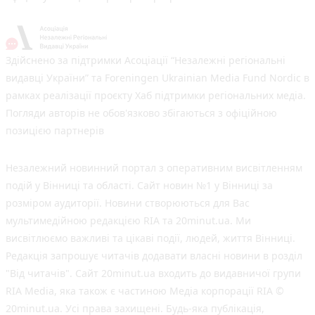
Здійснено за підтримки Асоціації “Незалежні регіональні
видавці України” та Foreningen Ukrainian Media Fund Nordic в
рамках реалізації проєкту Хаб підтримки регіональних медіа.
Погляди авторів не обов'язково збігаються з офіційною
позицією партнерів
Незалежний новинний портал з оперативним висвітленням
подій у Вінниці та області. Сайт новин №1 у Вінниці за
розміром аудиторії. Новини створюються для Вас
мультимедійною редакцією RIA та 20minut.ua. Ми
висвітлюємо важливі та цікаві події, людей, життя Вінниці.
Редакція запрошує читачів додавати власні новини в розділ
"Від читачів". Сайт 20minut.ua входить до видавничої групи
RIA Media, яка також є частиною Медіа корпорації RIA ©
20minut.ua. Усі права захищені. Будь-яка публiкацiя,