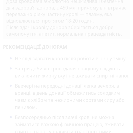
Доза кроводачі абсолютно нешкідлива і безпечна
для здоров’я донора, є 450 мл, причому він втрачає
переважно рідку частину крові — плазму, яка
відновлюється протягом 18-20 годин.
Після здачі крові у донора зберігається добре
самопочуття, апетит, нормальна працездатність.
РЕКОМЕНДАЦІЇ ДОНОРАМ
Не слід здавати кров після роботи в нічну зміну.
За три доби до кроводачи з раціону слідують
виключити жирну їжу і не вживати спиртні напої.
Ввечері на передодні донації легка вечеря, а
вранці, в день донації обмежитись солодким
чаєм з хлібом та нежирними сортами сиру або
печивом.
Безпосередньо після здачі крові не можна
займатися важкою фізичною працею, вживати
спиртні напої, управляти транспортними