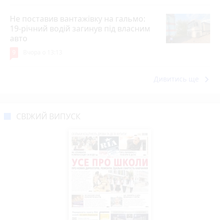
Не поставив вантажівку на гальмо:
19-річний водій загинув під власним
авто
9
Вчора о 13:13
keyboard_arrow_right
Дивитись ще
СВІЖИЙ ВИПУСК