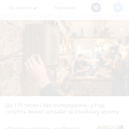
Всі новини
Підпишись
До 170 тисяч і без попереджень: у Раді
готують великі штрафи за російську музику
«Пакунок школяра»: де у Вінниці