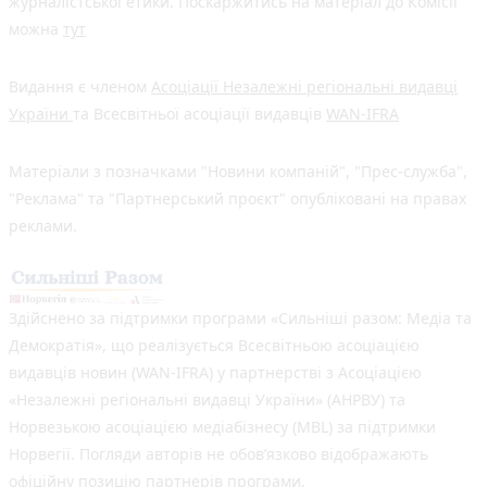
журналістської етики. Поскаржитись на матеріал до Комісії
можна
тут
Видання є членом
Асоціації Незалежні регіональні видавці
України
та Всесвітньої асоціації видавців
WAN-IFRA
Матеріали з позначками "Новини компаній", "Прес-служба",
"Реклама" та "Партнерський проєкт" опубліковані на правах
реклами.
Здійснено за підтримки програми «Сильніші разом: Медіа та
Демократія», що реалізується Всесвітньою асоціацією
видавців новин (WAN-IFRA) у партнерстві з Асоціацією
«Незалежні регіональні видавці України» (АНРВУ) та
Норвезькою асоціацією медіабізнесу (MBL) за підтримки
Норвегії. Погляди авторів не обов’язково відображають
офіційну позицію партнерів програми.