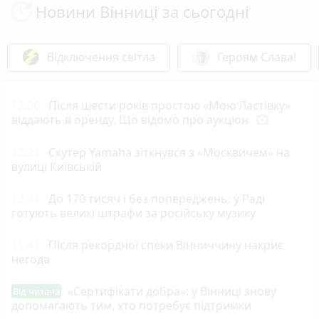
Новини Вінниці за сьогодні
Відключення світла
Героям Слава!
12:56
Після шести років простою «Мою Ластівку»
віддають в оренду. Що відомо про аукціон
photo_camera
12:21
Скутер Yamaha зіткнувся з «Москвичем» на
вулиці Київській
12:01
До 170 тисяч і без попереджень: у Раді
готують великі штрафи за російську музику
11:41
Після рекордної спеки Вінниччину накриє
негода
«Сертифікати добра»: у Вінниці знову
Від читача
допомагають тим, хто потребує підтримки