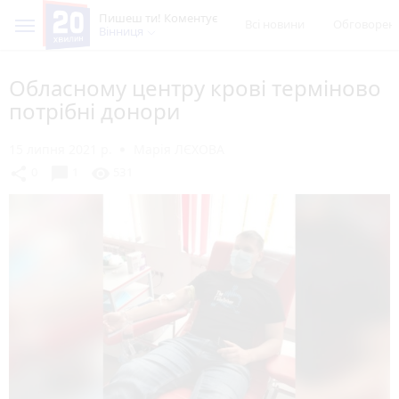
Пишеш ти! Коментує
Всі новини
Обговорен
Вінниця
Обласному центру крові терміново
потрібні донори
15 липня 2021 р.
Марія ЛЄХОВА
chat_bubble
share
visibility
0
1
531