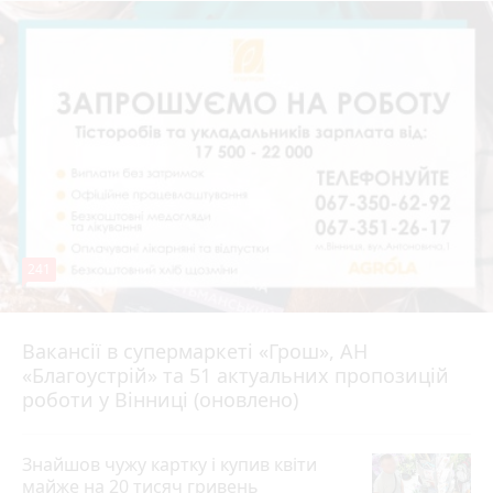
241
Вакансії в супермаркеті «Грош», АН
4 серпня 2026 р.
«Благоустрій» та 51 актуальних пропозицій
роботи у Вінниці (оновлено)
Знайшов чужу картку і купив квіти
майже на 20 тисяч гривень