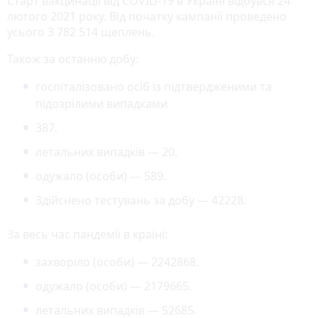
Старт вакцинації від COVID-19 в Україні відбувся 24
лютого 2021 року. Від початку кампанії проведено
усього 3 782 514 щеплень.
Також за останню добу:
госпіталізовано осіб із підтвердженими та
підозрілими випадками
387.
летальних випадків — 20.
одужало (особи) — 589.
Здійснено тестувань за добу — 42228.
За весь час пандемії в країні:
захворіло (особи) — 2242868.
одужало (особи) — 2179665.
летальних випадків — 52685.