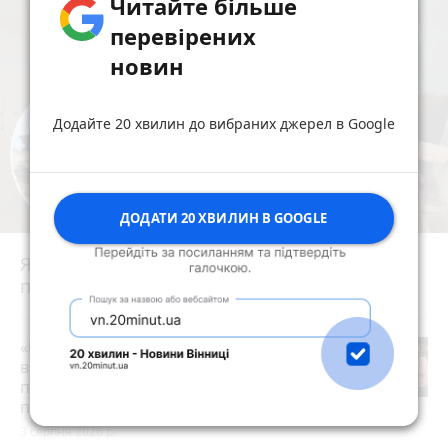
Читайте більше
перевірених
новин
Додайте 20 хвилин до вибраних джерел в Google
ДОДАТИ 20 ХВИЛИН В GOOGLE
Ядерний щит із центром у Вінниці: як
працювала 43-тя ракетна армія
photo_camera
play_circle_filled
«Пакунок школяра»: де у Вінниці
витратити державну допомогу на
підготовку до школи (партнерський
проєкт)
3 серпня 2026 р.