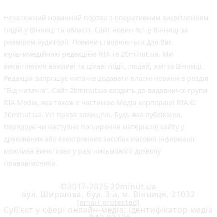
Незалежний новинний портал з оперативним висвітленням
подій у Вінниці та області. Сайт новин №1 у Вінниці за
розміром аудиторії. Новини створюються для Вас
мультимедійною редакцією RIA та 20minut.ua. Ми
висвітлюємо важливі та цікаві події, людей, життя Вінниці.
Редакція запрошує читачів додавати власні новини в розділ
"Від читачів". Сайт 20minut.ua входить до видавничої групи
RIA Media, яка також є частиною Медіа корпорації RIA ©
20minut.ua. Усі права захищені. Будь-яка публiкацiя,
передрук чи наступне поширення матеріалів сайту у
друкованих або електронних засобах масової інформації
можлива винятково у разі письмового дозволу
правовласника.
©2017-2025 20minut.ua
вул. Ширшова, буд. 3-а, м. Вінниця, 21032
[email protected]
Cуб'єкт у сфері онлайн-медіа; ідентифікатор медіа