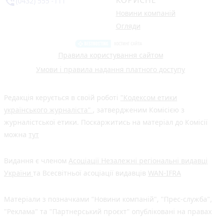
phone_in_talk
(0432) 555 -111
Новини компаній
Огляди
Правила користування сайтом
Умови і правила надання платного доступу
Редакція керується в своїй роботі
"Кодексом етики
українського журналіста"
, затвердженим Комісією з
журналістської етики. Поскаржитись на матеріал до Комісії
можна
тут
Видання є членом
Асоціації Незалежні регіональні видавці
України
та Всесвітньої асоціації видавців
WAN-IFRA
Матеріали з позначками "Новини компаній", "Прес-служба",
"Реклама" та "Партнерський проєкт" опубліковані на правах