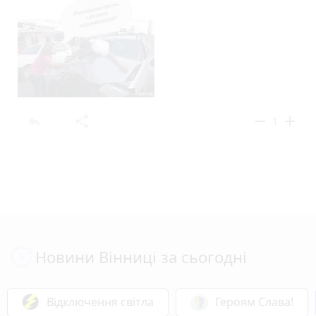
reply
share
remove
add
1
Новини Вінниці за сьогодні
Відключення світла
Героям Слава!