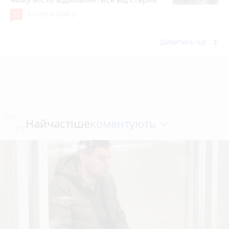
12
6 серпня 2026 р.
keyboard_arrow_right
Дивитись ще
коментують
Найчастіше