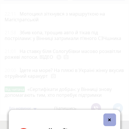
22:11
Мотоцикл зіткнувся з маршруткою на
Магістратській
21:58
Збив копа, трощив авто й тікав під
пострілами: у Вінниці затримали п’яного СЗЧшника
21:01
На ставку біля Сологубівки масово розквітли
рожеві лотоси. ВІДЕО
play_circle_filled
photo_camera
20:00
Їдете на море? На пляжі в Україні жінку вкусив
отруйний каракурт
photo_camera
«Сертифікати добра»: у Вінниці знову
Від читача
допомагають тим, хто потребує підтримки
Всі новини
Підпишись
×