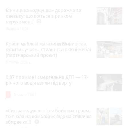
Вінницька «однушка» дорожча за
одеську: що коїться з ринком
нерухомості
photo_camera
Вчора о 14:24
Кращі меблеві магазини Вінниці: де
купити сучасні, стильні та якісні меблі
(партнерський проєкт)
8 липня 2026 р.
0,87 проміле і смертельна ДТП — 17-
річного водія взяли під варту
7
Вчора о 13:01
«Син занедужав після бойових травм,
то я сіла на комбайн»: відома співачка
збирає хліб
play_circle_filled