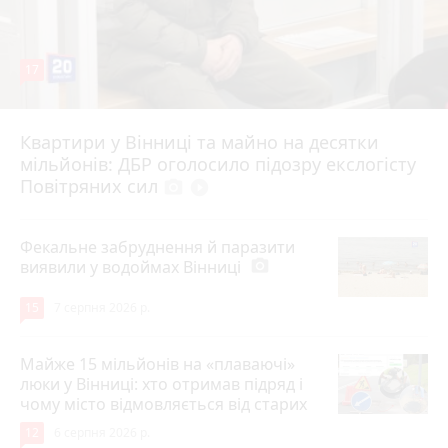
17
Квартири у Вінниці та майно на десятки
6 серпня 2026 р.
мільйонів: ДБР оголосило підозру екслогісту
Повітряних сил
photo_camera
play_circle_filled
Фекальне забруднення й паразити
виявили у водоймах Вінниці
photo_camera
15
7 серпня 2026 р.
Майже 15 мільйонів на «плаваючі»
люки у Вінниці: хто отримав підряд і
чому місто відмовляється від старих
12
6 серпня 2026 р.