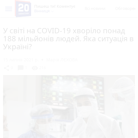
Пишеш ти! Коментує
Всі новини
Обговорен
Вінниця
У світі на COVID-19 хворіло понад
188 мільйонів людей. Яка ситуація в
Україні?
15 липня 2021 р.
Марія ЛЄХОВА
chat_bubble
share
visibility
0
1
216