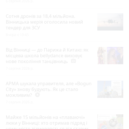
6 серпня 2026 р.
Сотня дронів за 18,4 мільйона.
Вінницька мерія оголосила новий
тендер для ЗСУ
Вчора о 10:45
Від Вінниці — до Парижа й Китаю: як
місцева школа bellydance виховує
нове покоління танцівниць
photo_camera
7 серпня 2026 р.
АРМА шукала управителя, але «Bogun
City» знову будують. Як це стало
можливим?
play_circle_filled
7 серпня 2026 р.
Майже 15 мільйонів на «плаваючі»
люки у Вінниці: хто отримав підряд і
чому місто відмовляється від старих