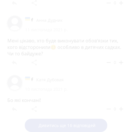
reply
share
remove
add
0
Анна Дудник
11 листопада 2021 р.
Мені цікаво, хто буде виконувати обов‘язки тих,
кого відсторонили🥴 особливо в дитячих садках.
Чи то байдуже?
reply
share
remove
add
0
Катя Дубовая
10 листопада 2021 р.
Бо які кончані!
reply
share
remove
add
0
Дивитись ще 16 відповідей