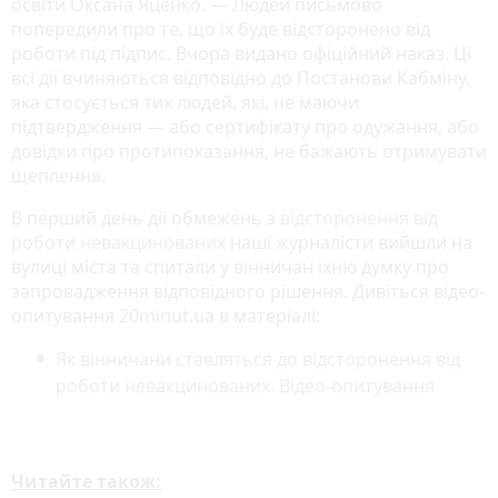
освіти Оксана Яценко. — Людей письмово
попередили про те, що їх буде відсторонено від
роботи під підпис. Вчора видано офіційний наказ. Ці
всі дії вчиняються відповідно до Постанови Кабміну,
яка стосується тих людей, які, не маючи
підтвердження — або сертифікату про одужання, або
довідки про протипоказання, не бажають отримувати
щеплення.
В перший день дії обмежень з
відсторонення від
роботи невакцинованих
наші журналісти вийшли на
вулиці міста та спитали у вінничан їхню думку про
запровадження відповідного рішення. Дивіться відео-
опитування 20minut.ua в матеріалі:
Як вінничани ставляться до відсторонення від
роботи невакцинованих. Відео-опитування
Читайте також: