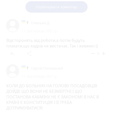
Опублікувати коментар
Оленька Д.
11 листопада 2021 р.
Відсторонять від роботи,а потім будуть
плакати,що кадрів не вистачає. Так і живемо ((
reply
share
remove
add
0
Сергій Поливаний
11 листопада 2021 р.
КОЛИ ДО БОЛЬНИХ НА ГОЛОВУ ПОСАДОВЦІВ
ДОЙДЕ ЩО ВОНИ НЕ БЕЗМЕРТНІ І ЩО
ПОСТАНОВА КАБМІНУ НЕ Є ЗАКОНОМ! В НАС В
КРАЇНІ Є КОНСТИТУЦІЯ! І ЇЇ ТРЕБА
ДОТРИМУВАТИСЯ!