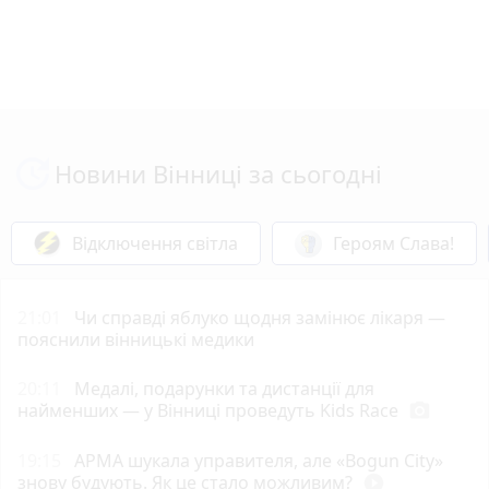
Новини Вінниці за сьогодні
Відключення світла
Героям Слава!
21:01
Чи справді яблуко щодня замінює лікаря —
пояснили вінницькі медики
20:11
Медалі, подарунки та дистанції для
найменших — у Вінниці проведуть Kids Race
photo_camera
19:15
АРМА шукала управителя, але «Bogun City»
знову будують. Як це стало можливим?
play_circle_filled