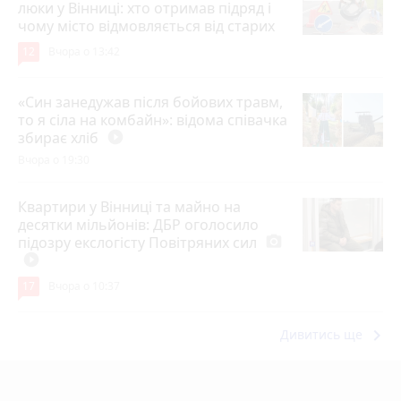
люки у Вінниці: хто отримав підряд і
чому місто відмовляється від старих
12
Вчора о 13:42
«Син занедужав після бойових травм,
то я сіла на комбайн»: відома співачка
збирає хліб
play_circle_filled
Вчора о 19:30
Квартири у Вінниці та майно на
десятки мільйонів: ДБР оголосило
підозру екслогісту Повітряних сил
photo_camera
play_circle_filled
17
Вчора о 10:37
keyboard_arrow_right
Дивитись ще