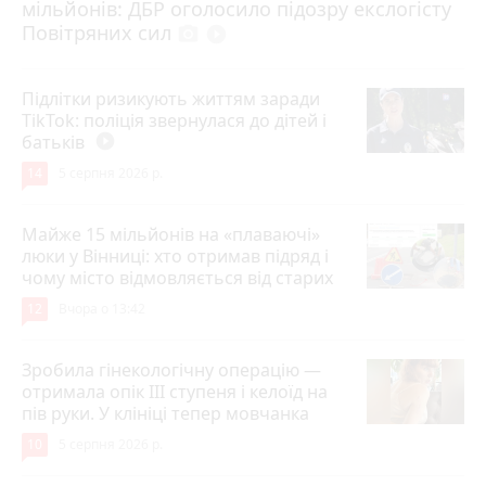
мільйонів: ДБР оголосило підозру екслогісту
Повітряних сил
photo_camera
play_circle_filled
Підлітки ризикують життям заради
TikTok: поліція звернулася до дітей і
батьків
play_circle_filled
14
5 серпня 2026 р.
Майже 15 мільйонів на «плаваючі»
люки у Вінниці: хто отримав підряд і
чому місто відмовляється від старих
12
Вчора о 13:42
Зробила гінекологічну операцію —
отримала опік ІІІ ступеня і келоїд на
пів руки. У клініці тепер мовчанка
10
5 серпня 2026 р.