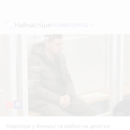
коментують
Найчастіше
17
Квартири у Вінниці та майно на десятки
Вчора о 10:37