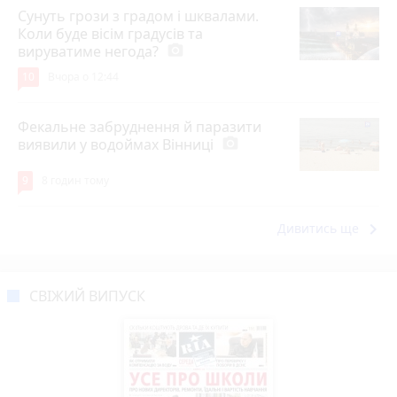
Сунуть грози з градом і шквалами.
Коли буде вісім градусів та
вируватиме негода?
photo_camera
10
Вчора о 12:44
Фекальне забруднення й паразити
виявили у водоймах Вінниці
photo_camera
9
8 годин тому
keyboard_arrow_right
Дивитись ще
СВІЖИЙ ВИПУСК