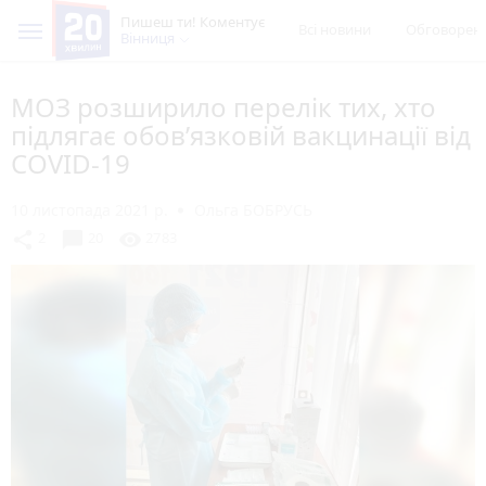
Пишеш ти! Коментує
Всі новини
Обговорен
Вінниця
МОЗ розширило перелік тих, хто
підлягає обов’язковій вакцинації від
COVID-19
10 листопада 2021 р.
Ольга БОБРУСЬ
chat_bubble
share
visibility
2
20
2783