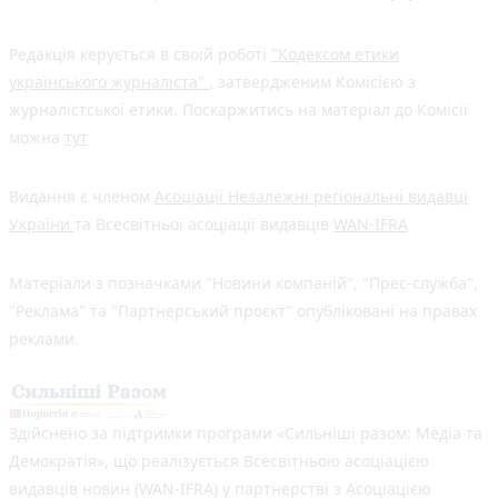
Редакція керується в своїй роботі
"Кодексом етики
українського журналіста"
, затвердженим Комісією з
журналістської етики. Поскаржитись на матеріал до Комісії
можна
тут
Видання є членом
Асоціації Незалежні регіональні видавці
України
та Всесвітньої асоціації видавців
WAN-IFRA
Матеріали з позначками "Новини компаній", "Прес-служба",
"Реклама" та "Партнерський проєкт" опубліковані на правах
реклами.
Здійснено за підтримки програми «Сильніші разом: Медіа та
Демократія», що реалізується Всесвітньою асоціацією
видавців новин (WAN-IFRA) у партнерстві з Асоціацією