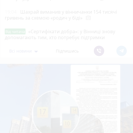
19:04
Шахрай виманив у вінничанки 154 тисячі
гривень за схемою «родич у біді»
photo_camera
«Сертифікати добра»: у Вінниці знову
Від читача
допомагають тим, хто потребує підтримки
Всі новини
Підпишись