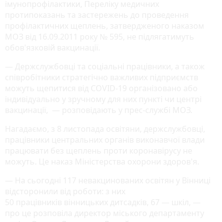
імунопрофілактики, Переліку медичних
протипоказань та застережень до проведення
профілактичних щеплень, затвердженого наказом
МОЗ від 16.09.2011 року № 595, не підлягатимуть
обов'язковій вакцинації.
— Держслужбовці та соціальні працівники, а також
співробітники стратегічно важливих підприємств
можуть щепитися від COVID-19 організовано або
індивідуально у зручному для них пункті чи центрі
вакцинації, — розповідають у прес-службі МОЗ.
Нагадаємо, з 8 листопада освітяни, держслужбовці,
працівники центральних органів виконавчої влади
працювати без щеплень проти коронавірусу не
можуть. Це наказ Міністерства охорони здоров'я.
— На сьогодні 117 невакцинованих освітян у Вінниці
відсторонили від роботи: з них
50 працівників вінницьких дитсадків, 67 — шкіл, —
про це розповіла директор міського департаменту