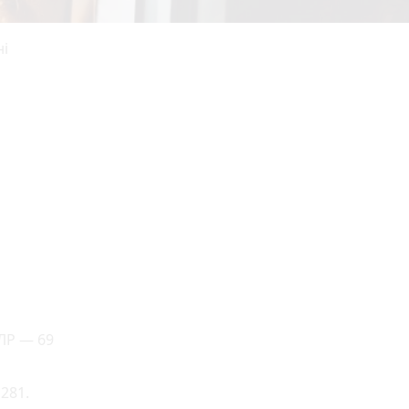
ні
ЛР — 69
281.