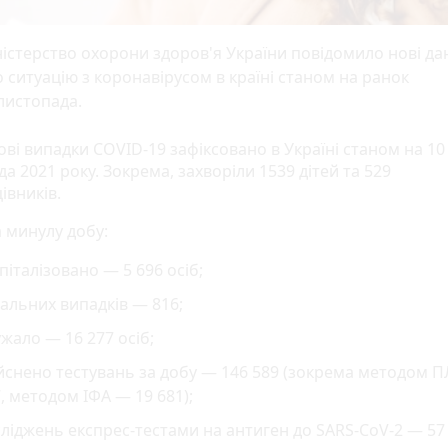
істерство охорони здоров'я України повідомило нові да
 ситуацію з коронавірусом в країні станом на ранок
листопада.
ові випадки COVID-19 зафіксовано в Україні станом на 10
а 2021 року. Зокрема, захворіли 1539 дітей та 529
івників.
а минулу добу:
піталізовано — 5 696 осіб;
альних випадків — 816;
жало — 16 277 осіб;
йснено тестувань за добу — 146 589 (зокрема методом П
, методом ІФА — 19 681);
ліджень експрес-тестами на антиген до SARS-CoV-2 — 57 