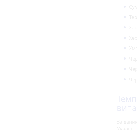
Сум
Тер
Хар
Хер
Хм
Чер
Чер
Чер
Темп
випа
За дани
Україні 