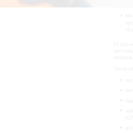
Мін
про
10 
23 283 н
листопад
медпрац
Також з
гос
лет
оду
зді
627
дос