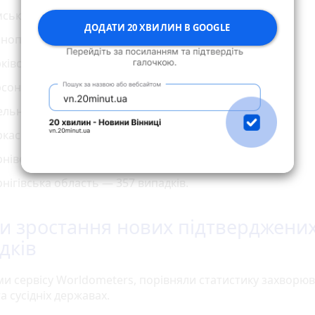
ська область — 867 випадків;
ДОДАТИ 20 ХВИЛИН В GOOGLE
нопільська область — 482 випадки;
ківська область — 1719 випадків;
сонська область — 521 випадок;
ельницька область — 1141 випадок;
каська область — 800 випадків;
нівецька область — 387 випадків;
нігівська область — 357 випадків.
и зростання нових підтверджени
дків
ми сервісу Worldometers, порівняли статистику захворюв
та сусідніх державах.