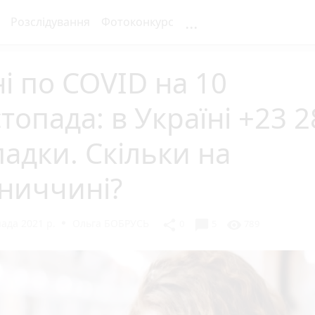
...
Розслідування
Фотоконкурс
і по COVID на 10
топада: в Україні +23 2
адки. Скільки на
ниччині?
ада 2021 р.
Ольга БОБРУСЬ
chat_bubble
share
visibility
0
5
789