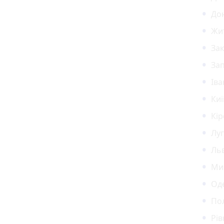
Дон
Жи
Зак
Зап
Іва
Киї
Кір
Луг
Льв
Мик
Оде
Пол
Рів