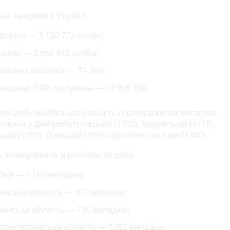
час пандемії в Україні:
воріло — 3 130 772 особи;
жало — 2 553 842 особи;
альних випадків — 74 206;
ведено ПЛР-тестувань — 14 999 766.
нню добу найбільша кількість підтверджених випадків
ована у Дніпропетровській (1792), Харківській (1719),
кій (1591), Одеській (1516) областях і м. Київ (1740).
ь захворювань в регіонах за добу:
Київ — 1740 випадків;
ницька область — 673 випадки;
инська область — 720 випадків;
іпропетровська область — 1792 випадки;