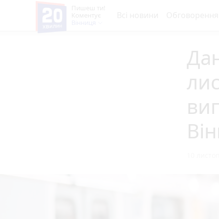
Пишеш ти!
Всі новини
Обговорення
Коментує
Вінниця
Дан
лис
вип
Він
10 листоп