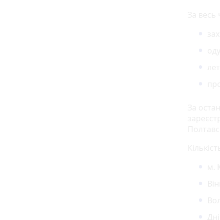
За весь 
зах
оду
лет
про
За оста
зареєстр
Полтавсь
Кількіст
м. 
Він
Вол
Дн